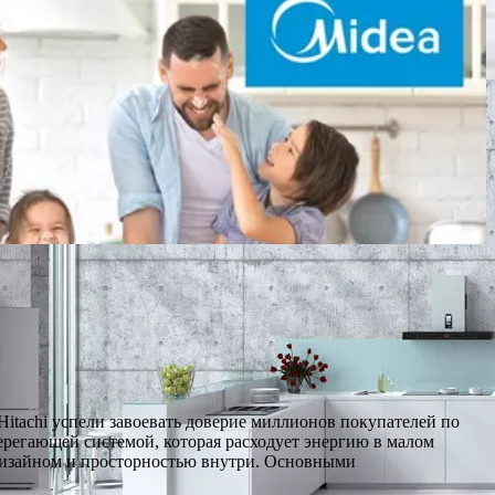
Hitachi успели завоевать доверие миллионов покупателей по
регающей системой, которая расходует энергию в малом
 дизайном и просторностью внутри. Основными