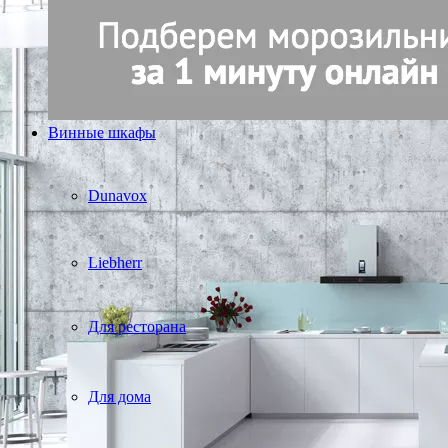
Винные шкафы
Dunavox
Liebherr
Для ресторана
Для дома