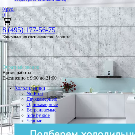
0
руб.
0
8 (495) 177-56-75
Консультация специалистов. Звоните!
Обратный звонок
Время работы:
Ежедневно с 9:00 до 21:00
Холодильники
No Frost
Двухкамерные
Однокамерные
Встраиваемые
Side by side
Черные