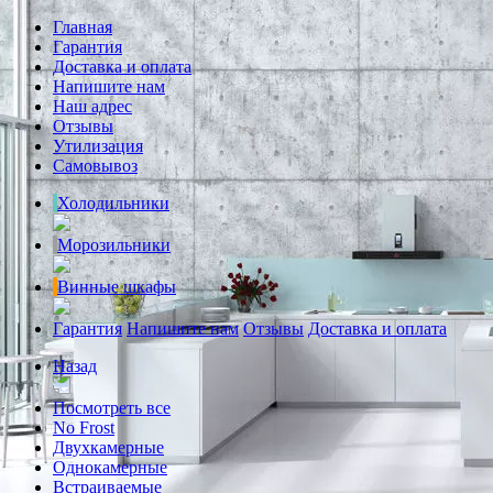
Главная
Гарантия
Доставка и оплата
Напишите нам
Наш адрес
Отзывы
Утилизация
Самовывоз
Холодильники
Морозильники
Винные шкафы
Гарантия
Напишите нам
Отзывы
Доставка и оплата
Назад
Посмотреть все
No Frost
Двухкамерные
Однокамерные
Встраиваемые