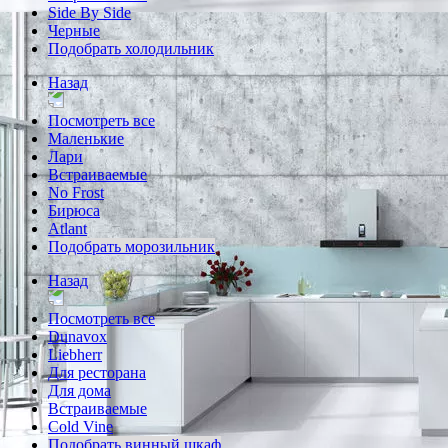
Side By Side
Черные
Подобрать холодильник
Назад
Посмотреть все
Маленькие
Лари
Встраиваемые
No Frost
Бирюса
Atlant
Подобрать морозильник
Назад
Посмотреть все
Dunavox
Liebherr
Для ресторана
Для дома
Встраиваемые
Cold Vine
Подобрать винный шкаф