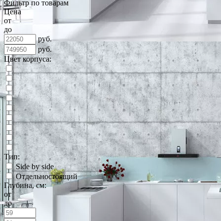
Фильтр по товарам
Цена
от
до
руб.
руб.
Цвет корпуса:
Тип:
Side by side
Отдельностоящий
Глубина, см:
от
до