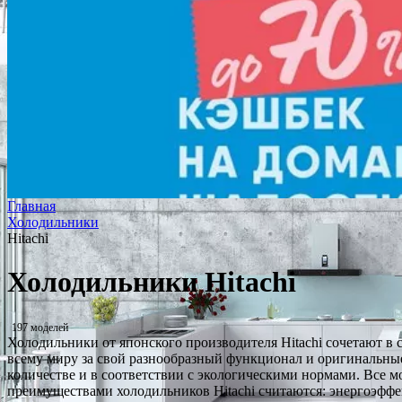
Главная
Холодильники
Hitachi
Холодильники Hitachi
197 моделей
Холодильники от японского производителя Hitachi сочетают в 
всему миру за свой разнообразный функционал и оригинальные
количестве и в соответствии с экологическими нормами. Все
преимуществами холодильников Hitachi считаются: энергоэффе