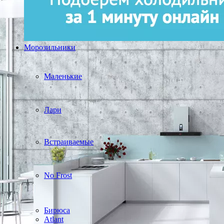
Морозильники
Маленькие
Лари
Встраиваемые
No Frost
Бирюса
Atlant