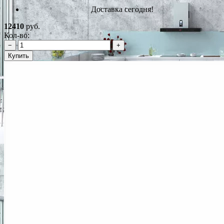
Доставка сегодня!
12410
руб.
Кол-во:
−
+
Купить