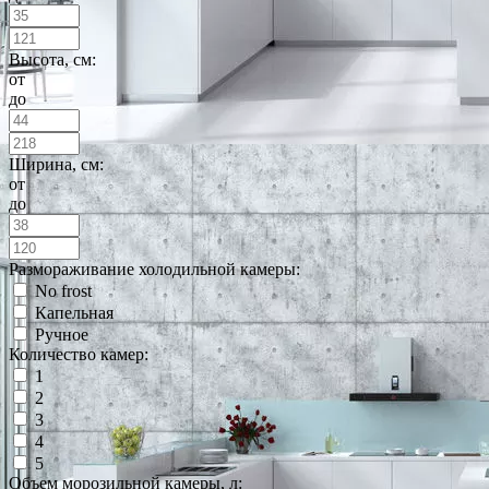
Высота, см:
от
до
Ширина, см:
от
до
Размораживание холодильной камеры:
No frost
Капельная
Ручное
Количество камер:
1
2
3
4
5
Объем морозильной камеры, л: