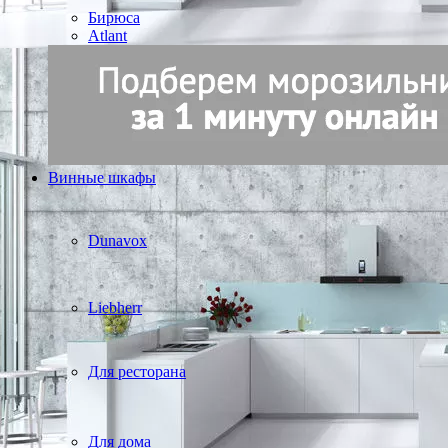
Бирюса
Atlant
Винные шкафы
Dunavox
Liebherr
Для ресторана
Для дома