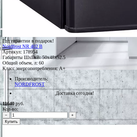
Год гарантии в подарок!
Nordfrost NR 402 B
Артикул:
178954
Габариты ШxГxВ: 50x48x52.5
Общий объем, л: 60
Класс энергопотребления: A+
Производитель:
NORDFROST
Доставка сегодня!
11640
руб.
Кол-во:
−
+
Купить