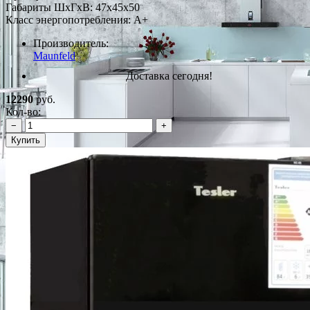
Габариты ШxГxВ: 47x45x50
Класс энергопотребления: A+
Производитель:
Maunfeld
Доставка сегодня!
12290
руб.
Кол-во:
−
+
Купить