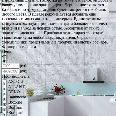
изысканный дизайн. Несмотря на тёмный оттенок он добавит
вашему помещению яркий акцент. Чёрный цвет является
базовым и поэтому органично будет смотреться с мебелью
любого цвета. В идеале рекомендуется добавить ещё
несколько тёмных акцентов в интерьер. Единственным
минусом в эксплуатации станет затрата большего количества
времени на уход за поверхностью. Ассортимент таких
холодильников широк. Производители стараются создать
свою технику на любой вкус покупателя. Чёрные
холодильники представлены в продукции многих брендов.
Фильтр по товарам
Цена
от
до
руб.
руб.
Производитель:
ASCOLI
ATLANT
BEKO
Bauknecht
Biozone
Bomann
Bompani