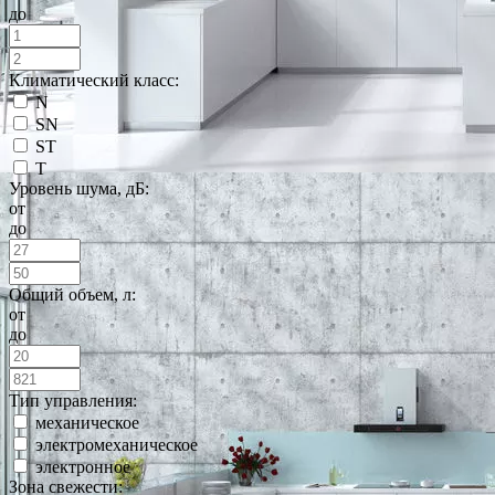
до
Климатический класс:
N
SN
ST
T
Уровень шума, дБ:
от
до
Общий объем, л:
от
до
Тип управления:
механическое
электромеханическое
электронное
Зона свежести: