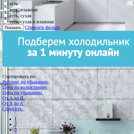
есть
есть, влажная
есть, сухая
есть, сухая и влажная
Сбросить фильтр
Показать
Сортировать по:
Рейтинг по убыванию
Цена по возрастанию
Цена по убыванию
От А до Я
От Я до А
Сбросить
1
2
3