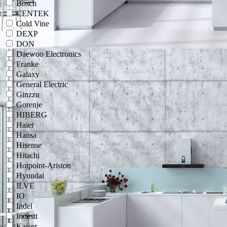
Bosch
CENTEK
Cold Vine
DEXP
DON
Daewoo Electronics
Franke
Galaxy
General Electric
Ginzzu
Gorenje
HIBERG
Haier
Hansa
Hisense
Hitachi
Hotpoint-Ariston
Hyundai
ILVE
IO
Indel
Indesit
Kaiser