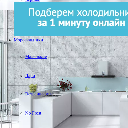
Морозильники
Маленькие
Лари
Встраиваемые
No Frost