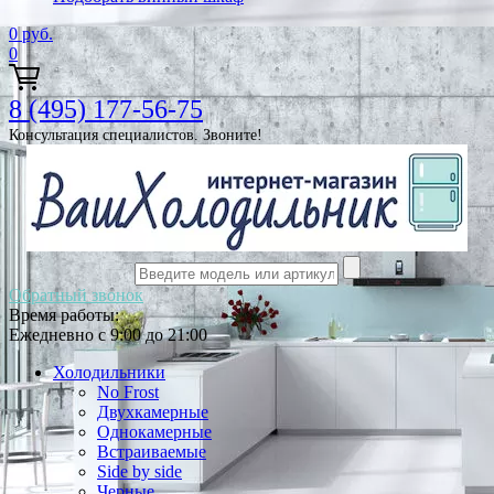
0
руб.
0
8 (495) 177-56-75
Консультация специалистов. Звоните!
Обратный звонок
Время работы:
Ежедневно с 9:00 до 21:00
Холодильники
No Frost
Двухкамерные
Однокамерные
Встраиваемые
Side by side
Черные