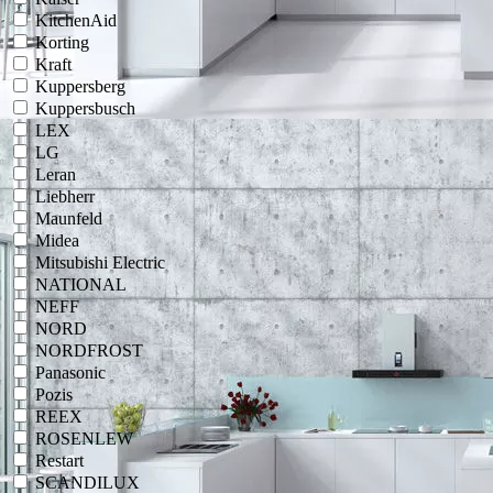
KitchenAid
Korting
Kraft
Kuppersberg
Kuppersbusch
LEX
LG
Leran
Liebherr
Maunfeld
Midea
Mitsubishi Electric
NATIONAL
NEFF
NORD
NORDFROST
Panasonic
Pozis
REEX
ROSENLEW
Restart
SCANDILUX