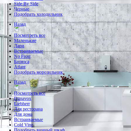
Side By Side
Черные
Подобрать холодильник
Назад
Посмотреть все
Маленькие
Лари
Встраиваемые
No Frost
Бирюса
Atlant
Подобрать морозильник
Назад
Посмотреть все
Dunavox
Liebherr
Для ресторана
Для дома
Встраиваемые
Cold Vine
Подобрать винный шкаф