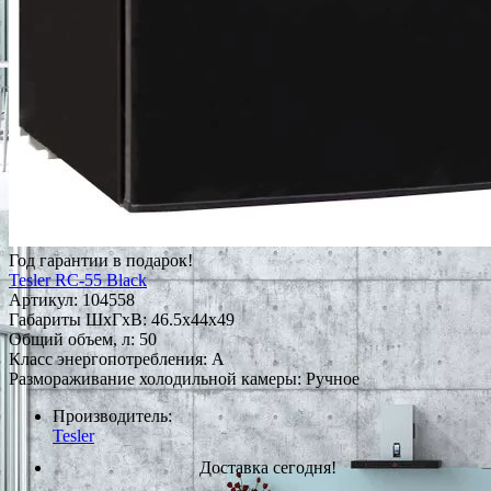
Год гарантии в подарок!
Tesler RC-55 Black
Артикул:
104558
Габариты ШxГxВ: 46.5x44x49
Общий объем, л: 50
Класс энергопотребления: A
Размораживание холодильной камеры: Ручное
Производитель:
Tesler
Доставка сегодня!