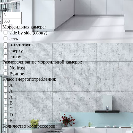
от
до
Морозильная камера:
side by side (сбоку)
есть
отсутствует
сверху
снизу
Размораживание морозильной камеры:
No frost
Ручное
Класс энергопотребления:
A
A+
A++
B
C
D
E
Количество компрессоров:
от