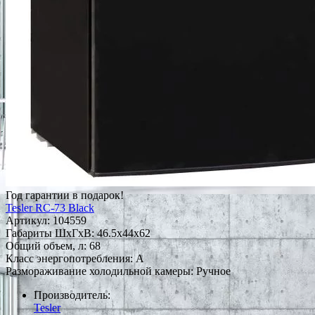
Год гарантии в подарок!
Tesler RC-73 Black
Артикул:
104559
Габариты ШxГxВ: 46.5x44x62
Общий объем, л: 68
Класс энергопотребления: A
Размораживание холодильной камеры: Ручное
Производитель:
Tesler