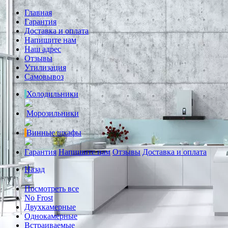
Главная
Гарантия
Доставка и оплата
Напишите нам
Наш адрес
Отзывы
Утилизация
Самовывоз
Холодильники
Морозильники
Винные шкафы
Гарантия
Напишите нам
Отзывы
Доставка и оплата
Назад
Посмотреть все
No Frost
Двухкамерные
Однокамерные
Встраиваемые