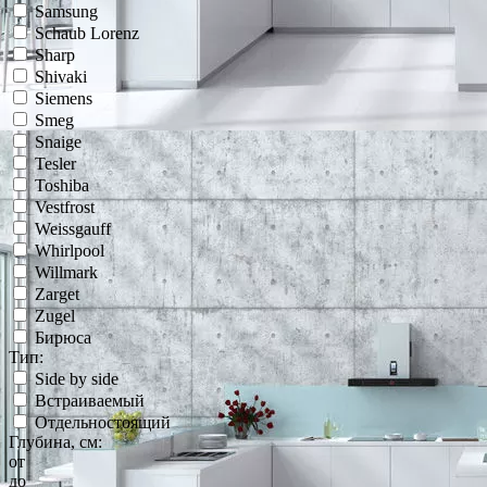
Samsung
Schaub Lorenz
Sharp
Shivaki
Siemens
Smeg
Snaige
Tesler
Toshiba
Vestfrost
Weissgauff
Whirlpool
Willmark
Zarget
Zugel
Бирюса
Тип:
Side by side
Встраиваемый
Отдельностоящий
Глубина, см:
от
до