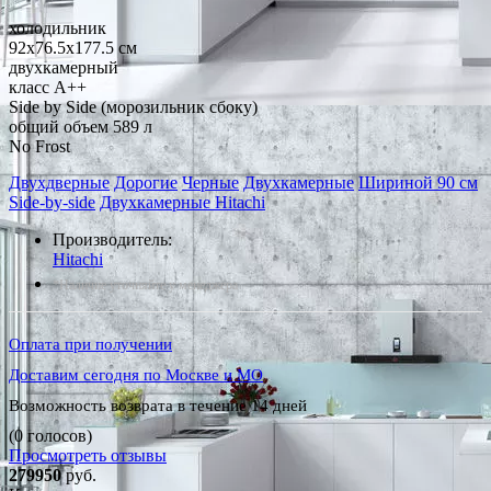
холодильник
92x76.5x177.5 см
двухкамерный
класс A++
Side by Side (морозильник сбоку)
общий объем 589 л
No Frost
Двухдверные
Дорогие
Черные
Двухкамерные
Шириной 90 см
Side-by-side
Двухкамерные Hitachi
Производитель:
Hitachi
*Наличие уточняйте у менеджера
Оплата при получении
Доставим сегодня по Москве и МО
Возможность возврата в течение 14 дней
(0 голосов)
Просмотреть отзывы
279950
руб.