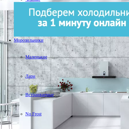
Морозильники
Маленькие
Лари
Встраиваемые
No Frost