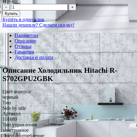
Кол-во:
−
+
Купить
Купить в один клик
Нашли дешевле? Сделаем скидку!
Параметры
Описание
Отзывы
Гарантия
Доставка и оплата
Описание Холодильник Hitachi R-
S702GPU2GBK
Цвет корпуса
черный
Тип
Side by side
Артикул
101689
Тип управления
электронное
Энергопотребление