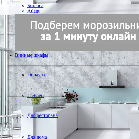
Бирюса
Atlant
Винные шкафы
Dunavox
Liebherr
Для ресторана
Для дома