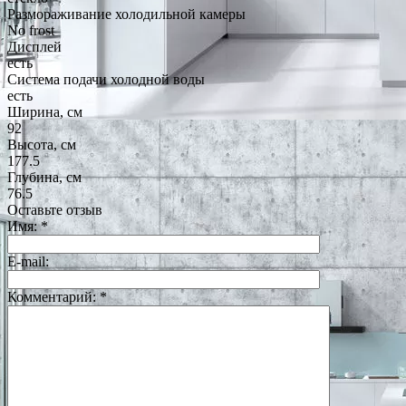
Размораживание холодильной камеры
No frost
Дисплей
есть
Система подачи холодной воды
есть
Ширина, см
92
Высота, см
177.5
Глубина, см
76.5
Оставьте отзыв
Имя:
*
E-mail:
Комментарий:
*