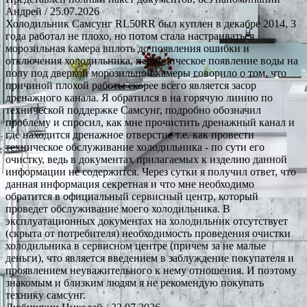
Андрей
/ 25.07.2026
Холодильник Самсунг RL50RR был куплен в декабре 2014, 3
года работал не плохо, но потом стала настраиваться
морозильная камера вплоть до появления ошибки и
отключения холодильника, периодическое появление воды на
полу под дверкой морозильной камеры говорило о том, что
причиной плохой работы скорее всего является засор
дренажного канала. Я обратился в на горячую линию по
технической поддержке Самсунг, подробно обозначил
проблему и спросил, как мне прочистить дренажный канал и
где находится дренажное отверстие т.е. как провести
техническое обслуживание холодильника - по сути его
очистку, ведь в документах прилагаемых к изделию данной
информации не содержится. Через сутки я получил ответ, что
данная информация секретная и что мне необходимо
обратится в официальный сервисный центр, который
проведет обслуживание моего холодильника. В
эксплуатационных документах на холодильник отсутствует
(скрыта от потребителя) необходимость проведения очистки
холодильника в сервисном центре (причем за не малые
деньги), что является введением в заблуждение покупателя и
проявлением неуважительного к нему отношения. И поэтому
знакомым и близким людям я не рекомендую покупать
технику самсунг.