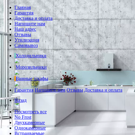
Главная
Гарантия
Доставка и оплата
Напишите нам
Наш адрес
Отзывы
Утилизация
Самовывоз
Холодильники
Морозильники
Винные шкафы
Гарантия
Напишите нам
Отзывы
Доставка и оплата
Назад
Посмотреть все
No Frost
Двухкамерные
Однокамерные
Встраиваемые