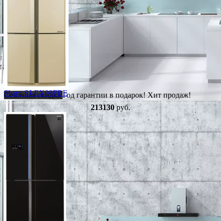
Sharp SJ-EX98FBE
Сезонная скидка
Год гарантии в подарок!
Хит продаж!
213130
руб.