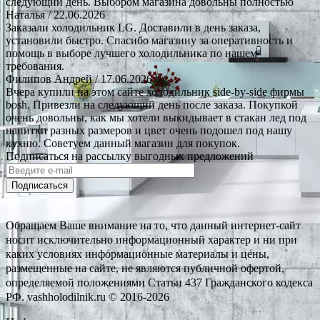
следующий день. Выбором магазина довольны полностью
Наталья
/ 22.06.2026
Заказали холодильник LG. Доставили в день заказа,
установили быстро. Спасибо магазину за оперативность и
помощь в выборе лучшего холодильника по нашем
требования.
Филипов Андрей
/ 17.06.2026
Вчера купили на этом сайте холодильник side-by-side фирмы
bosh. Привезли на следующий день после заказа. Покупкой
очень довольны, как мы хотели выкидывает в стакан лед под
напитки разных размеров и цвет очень подошел под нашу
кухню. Советуем данный магазин для покупок.
Подписаться на рассылку выгодных предложений
Подписаться
Обращаем Ваше внимание на то, что данный интернет-сайт
носит исключительно информационный характер и ни при
каких условиях информационные материалы и цены,
размещенные на сайте, не являются публичной офертой,
определяемой положениями Статьи 437 Гражданского кодекса
РФ. vashholodilnik.ru © 2016-2026