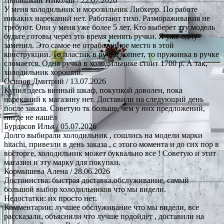
Любишкин Николай
/ 22.07.2026
У меня холодильник и морозильник Либхерр. По работе
никаких нареканий нет. Работают тихо. Размораживания не
требуют. Они у меня уже более 5 лет. Кто выберет эту модель
будьте готовы через это время менять ручки. Я уже одну
заменил. Это самое не отработанное место в этой
конструкции. То пластик в ручке лопнет, то пружинка в ручке
сломается. Одна ручка в холодильнике стоит 1700 р. А так,
холодильник хороший.
Осипов Дмитрий
/ 13.07.2026
Купил здесь винный шкаф, покупкой доволен, пока
нареканий к магазину нет. Доставили на следующий день
после заказа. Советую тк больше, чем у них предложений,
нигде не нашёл
Бурдасов Илья
/ 05.07.2026
Долго выбирали холодильник , сошлись на модели марки
hitachi, привезли в день заказа , с этого момента и до сих пор в
восторге, холодильник может буквально все ! Советую и этот
магазин и эту марку для покупки.
Кормышева Алена
/ 28.06.2026
Достоинства: быстрая доставка.обслуживание, самый
большой выбор холодильников что мы видели.
Недостатки: их просто нет.
Комментарии: лучшее обслуживание что мы видели, все
рассказали, объяснили что лучше подойдёт , доставили на