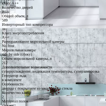
класс A++
Количество дверей
2
Общий объем, л
589
Инверторный тип компрессора
да
Класс энергопотребления
A++
Размораживание морозильной камеры
No frost
Морозильная камера
side by side (сбоку)
Объем морозильной камеры, л
212
Дополнительные возможности
суперохлаждение, индикация температуры, суперзаморозка
Генератор льда
в комплекте
Особенности
дверцы с покрытием из закаленного стекла
Количество камер
2
Материал полок
стекло