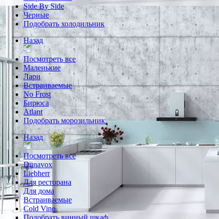
Side By Side
Черные
Подобрать холодильник
Назад
Посмотреть все
Маленькие
Лари
Встраиваемые
No Frost
Бирюса
Atlant
Подобрать морозильник
Назад
Посмотреть все
Dunavox
Liebherr
Для ресторана
Для дома
Встраиваемые
Cold Vine
Подобрать винный шкаф