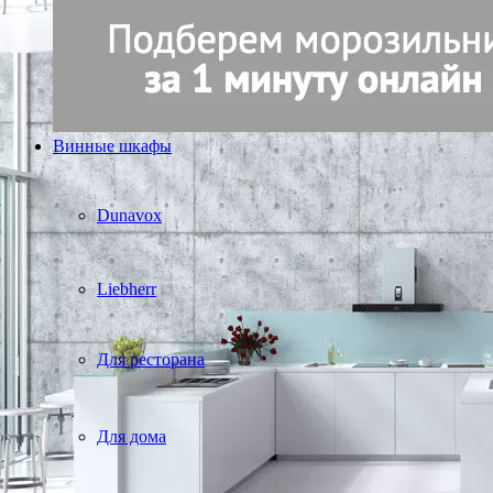
Винные шкафы
Dunavox
Liebherr
Для ресторана
Для дома