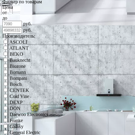
Фильтр по товарам
Цена
от
до
руб.
руб.
Производитель:
ASCOLI
ATLANT
BEKO
Bauknecht
Biozone
Bomann
Bompani
Bosch
CENTEK
Cold Vine
DEXP
DON
Daewoo Electronics
Franke
Galaxy
General Electric