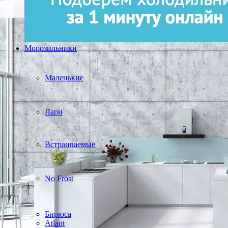
Морозильники
Маленькие
Лари
Встраиваемые
No Frost
Бирюса
Atlant