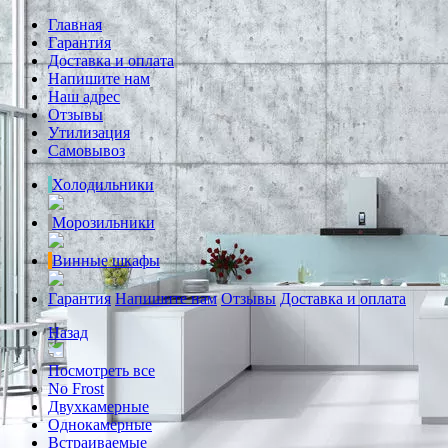
Главная
Гарантия
Доставка и оплата
Напишите нам
Наш адрес
Отзывы
Утилизация
Самовывоз
Холодильники
Морозильники
Винные шкафы
Гарантия
Напишите нам
Отзывы
Доставка и оплата
Назад
Посмотреть все
No Frost
Двухкамерные
Однокамерные
Встраиваемые