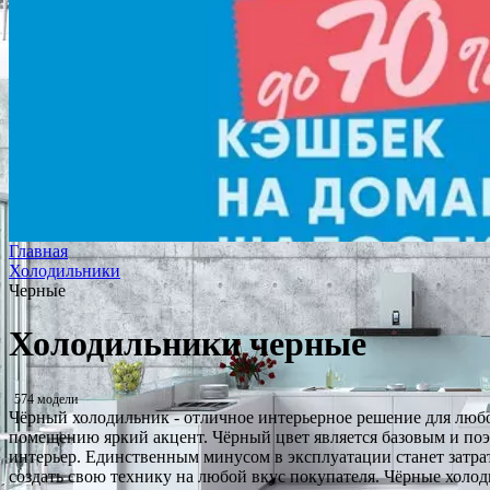
Главная
Холодильники
Черные
Холодильники черные
574 модели
Чёрный холодильник - отличное интерьерное решение для люб
помещению яркий акцент. Чёрный цвет является базовым и поэт
интерьер. Единственным минусом в эксплуатации станет затра
создать свою технику на любой вкус покупателя. Чёрные холо