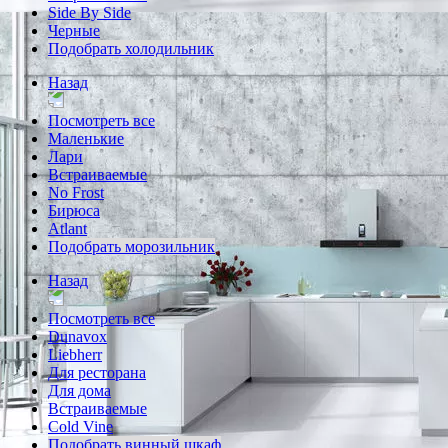
Side By Side
Черные
Подобрать холодильник
Назад
Посмотреть все
Маленькие
Лари
Встраиваемые
No Frost
Бирюса
Atlant
Подобрать морозильник
Назад
Посмотреть все
Dunavox
Liebherr
Для ресторана
Для дома
Встраиваемые
Cold Vine
Подобрать винный шкаф