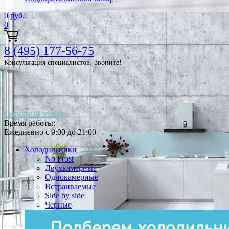
0
руб.
0
8 (495) 177-56-75
Консультация специалистов. Звоните!
Обратный звонок
Время работы:
Ежедневно с 9:00 до 21:00
Холодильники
No Frost
Двухкамерные
Однокамерные
Встраиваемые
Side by side
Черные