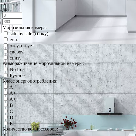
от
до
Морозильная камера:
side by side (сбоку)
есть
отсутствует
сверху
снизу
Размораживание морозильной камеры:
No frost
Ручное
Класс энергопотребления:
A
A+
A++
B
C
D
E
Количество компрессоров:
от