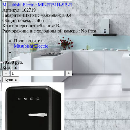
Mitsubishi Electric MR-FR51H-SB-R
Артикул:
102719
Габариты ШxГxВ: 70.9x68.6x180.4
Общий объем, л: 405
Класс энергопотребления: B
Размораживание холодильной камеры: No frost
Производитель:
Mitsubishi Electric
*Наличие уточняйте у менеджера
70550
руб.
Кол-во:
−
+
Купить