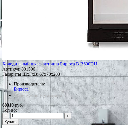
Холодильный шкаф витрина Бирюса B B600DU
Артикул:
801596
Габариты ШxГxВ: 67x70x203
Производитель:
Бирюса
*Наличие уточняйте у менеджера
68310
руб.
Кол-во:
−
+
Купить