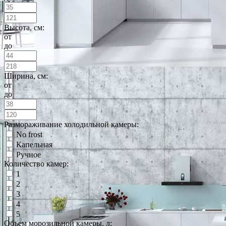
Высота, см:
от
до
Ширина, см:
от
до
Размораживание холодильной камеры:
No frost
Капельная
Ручное
Количество камер:
1
2
3
4
5
Объем морозильной камеры, л: