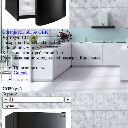
Gorenje RK 60359 OBK
Артикул:
101540
Габариты ШxГxВ: 60x64x188.7
Общий объем, л: 321
Класс энергопотребления: A++
Размораживание холодильной камеры: Капельная
Производитель:
Gorenje
*Наличие уточняйте у менеджера
70350
руб.
Кол-во:
−
+
Купить