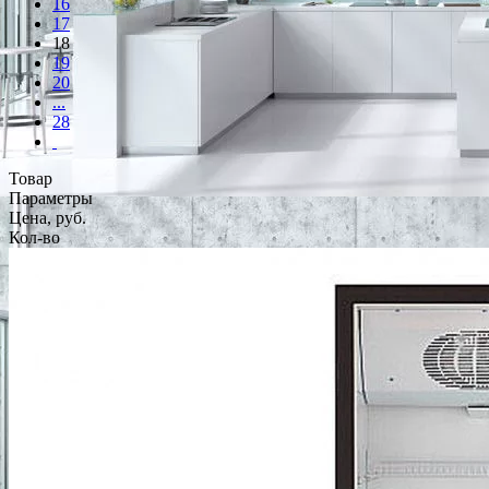
16
17
18
19
20
...
28
Товар
Параметры
Цена, руб.
Кол-во