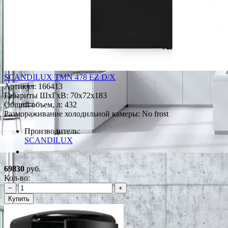
SCANDILUX TMN 478 EZ D/X
Артикул:
166413
Габариты ШxГxВ: 70x72x183
Общий объем, л: 432
Размораживание холодильной камеры: No frost
Производитель:
SCANDILUX
*Наличие уточняйте у менеджера
69830
руб.
Кол-во:
−
+
Купить