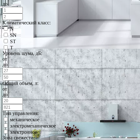
до
Климатический класс:
N
SN
ST
T
Уровень шума, дБ:
от
до
Общий объем, л:
от
до
Тип управления:
механическое
электромеханическое
электронное
Зона свежести: