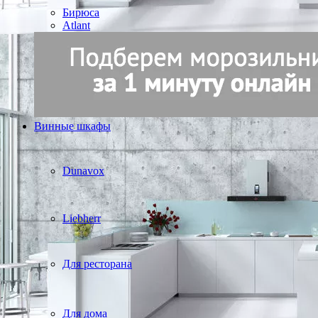
Бирюса
Atlant
Винные шкафы
Dunavox
Liebherr
Для ресторана
Для дома