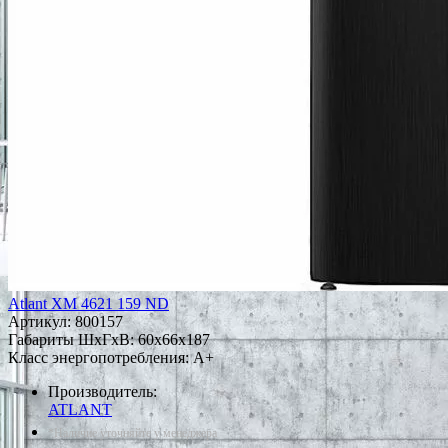
Atlant ХМ 4621 159 ND
Артикул:
800157
Габариты ШxГxВ: 60x66x187
Класс энергопотребления: A+
Производитель:
ATLANT
*Наличие уточняйте у менеджера