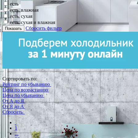
есть
есть, влажная
есть, сухая
есть, сухая и влажная
Сбросить фильтр
Показать
Сортировать по:
Рейтинг по убыванию
Цена по возрастанию
Цена по убыванию
От А до Я
От Я до А
Сбросить
1
...