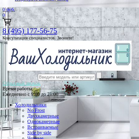
0
руб.
0
8 (495) 177-56-75
Консультация специалистов. Звоните!
Обратный звонок
Время работы:
Ежедневно с 9:00 до 21:00
Холодильники
No Frost
Двухкамерные
Однокамерные
Встраиваемые
Side by side
Черные