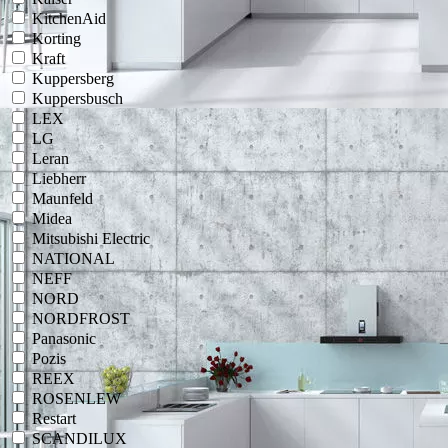
KitchenAid
Korting
Kraft
Kuppersberg
Kuppersbusch
LEX
LG
Leran
Liebherr
Maunfeld
Midea
Mitsubishi Electric
NATIONAL
NEFF
NORD
NORDFROST
Panasonic
Pozis
REEX
ROSENLEW
Restart
SCANDILUX