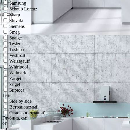
Samsung
Schaub Lorenz
Sharp
Shivaki
Siemens
Smeg
Snaige
Tesler
Toshiba
Vestfrost
Weissgauff
Whirlpool
Willmark
Zarget
Zugel
Бирюса
Тип:
Side by side
Встраиваемый
Отдельностоящий
Глубина, см:
от
до