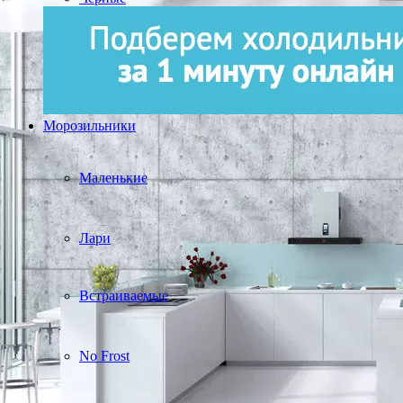
Морозильники
Маленькие
Лари
Встраиваемые
No Frost