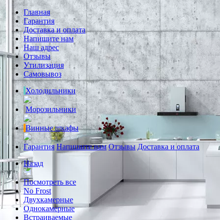
Главная
Гарантия
Доставка и оплата
Напишите нам
Наш адрес
Отзывы
Утилизация
Самовывоз
Холодильники
Морозильники
Винные шкафы
Гарантия
Напишите нам
Отзывы
Доставка и оплата
Назад
Посмотреть все
No Frost
Двухкамерные
Однокамерные
Встраиваемые