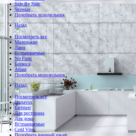
Side By Side
Черные
Подобрать холодильник
Назад
Посмотреть все
Маленькие
Лари
Встраиваемые
No Frost
Бирюса
Atlant
Подобрать морозильник
Назад
Посмотреть все
Dunavox
Liebherr
Для ресторана
Для дома
Встраиваемые
Cold Vine
Подобрать винный шкаф