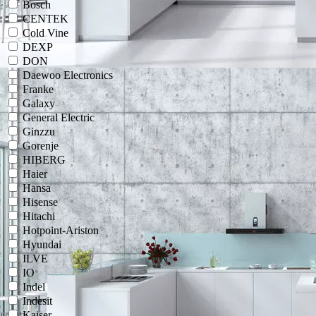
Bosch
CENTEK
Cold Vine
DEXP
DON
Daewoo Electronics
Franke
Galaxy
General Electric
Ginzzu
Gorenje
HIBERG
Haier
Hansa
Hisense
Hitachi
Hotpoint-Ariston
Hyundai
ILVE
IO
Indel
Indesit
Kaiser