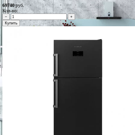
69740
руб.
Кол-во:
−
+
Купить