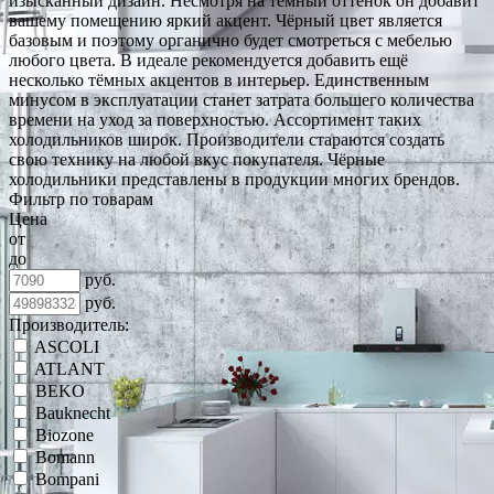
изысканный дизайн. Несмотря на тёмный оттенок он добавит
вашему помещению яркий акцент. Чёрный цвет является
базовым и поэтому органично будет смотреться с мебелью
любого цвета. В идеале рекомендуется добавить ещё
несколько тёмных акцентов в интерьер. Единственным
минусом в эксплуатации станет затрата большего количества
времени на уход за поверхностью. Ассортимент таких
холодильников широк. Производители стараются создать
свою технику на любой вкус покупателя. Чёрные
холодильники представлены в продукции многих брендов.
Фильтр по товарам
Цена
от
до
руб.
руб.
Производитель:
ASCOLI
ATLANT
BEKO
Bauknecht
Biozone
Bomann
Bompani