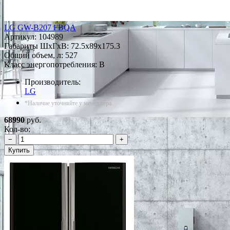
LG GW-B207 FBQA
Артикул:
104989
Габариты ШxГxВ: 72.5x89x175.3
Общий объем, л: 527
Класс энергопотребления: B
Производитель:
LG
*Наличие уточняйте у менеджера
68990
руб.
Кол-во:
−
+
Купить