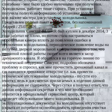
способами - мне было удобно наличными при получении.
Холодильник. работает тише старого. При установке
получила полную информацию об установке холодильника
или вызове мастера для установки холодильника.
Представлен полный пакет документов, без напоминаний
Андрей
/ 25.07.2026
Холодильник Самсунг RL50RR был куплен в декабре 2014, 3
года работал не плохо, но потом стала настраиваться
морозильная камера вплоть до появления ошибки и
отключения холодильника, периодическое появление воды на
полу под дверкой морозильной камеры говорило о том, что
причиной плохой работы скорее всего является засор
дренажного канала. Я обратился в на горячую линию по
технической поддержке Самсунг, подробно обозначил
проблему и спросил, как мне прочистить дренажный канал и
где находится дренажное отверстие т.е. как провести
техническое обслуживание холодильника - по сути его
очистку, ведь в документах прилагаемых к изделию данной
информации не содержится. Через сутки я получил ответ, что
данная информация секретная и что мне необходимо
обратится в официальный сервисный центр, который
проведет обслуживание моего холодильника. В
эксплуатационных документах на холодильник отсутствует
(скрыта от потребителя) необходимость проведения очистки