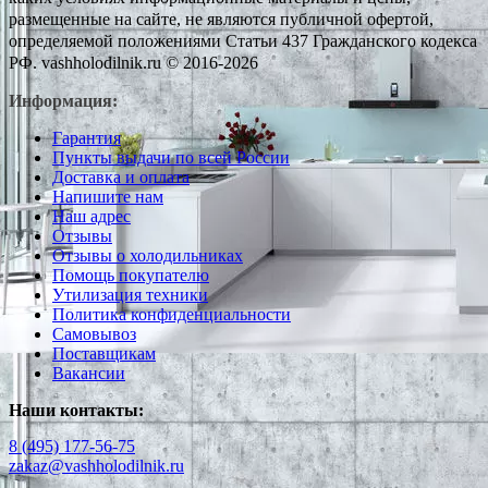
размещенные на сайте, не являются публичной офертой,
определяемой положениями Статьи 437 Гражданского кодекса
РФ. vashholodilnik.ru © 2016-2026
Информация:
Гарантия
Пункты выдачи по всей России
Доставка и оплата
Напишите нам
Наш адрес
Отзывы
Отзывы о холодильниках
Помощь покупателю
Утилизация техники
Политика конфиденциальности
Самовывоз
Поставщикам
Вакансии
Наши контакты:
8 (495) 177-56-75
zakaz@vashholodilnik.ru