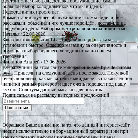
Достоинства: быстрая доставка.обслуживание, самый
большой выбор холодильников что мы видели.
Недостатки: их просто нет.
Комментарии: лучшее обслуживание что мы видели, все
рассказали, объяснили что лучше подойдёт , доставили на
следующий день. Выбором магазина довольны полностью
Наталья
/ 22.06.2026
Заказали холодильник LG. Доставили в день заказа,
установили быстро. Спасибо магазину за оперативность и
помощь в выборе лучшего холодильника по нашем
требования.
Филипов Андрей
/ 17.06.2026
Вчера купили на этом сайте холодильник side-by-side фирмы
bosh. Привезли на следующий день после заказа. Покупкой
очень довольны, как мы хотели выкидывает в стакан лед под
напитки разных размеров и цвет очень подошел под нашу
кухню. Советуем данный магазин для покупок.
Подписаться на рассылку выгодных предложений
Подписаться
Обращаем Ваше внимание на то, что данный интернет-сайт
носит исключительно информационный характер и ни при
каких условиях информационные материалы и цены,