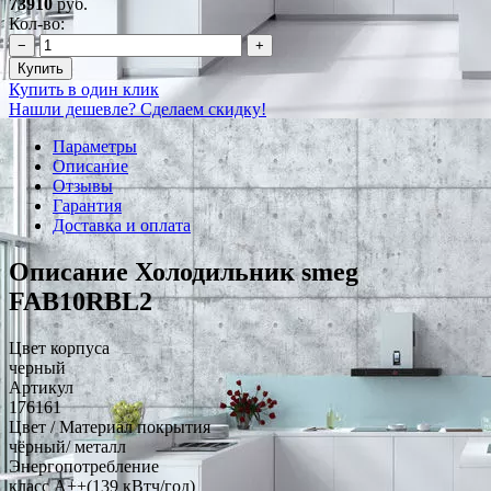
73910
руб.
Кол-во:
−
+
Купить
Купить в один клик
Нашли дешевле? Сделаем скидку!
Параметры
Описание
Отзывы
Гарантия
Доставка и оплата
Описание Холодильник smeg
FAB10RBL2
Цвет корпуса
черный
Артикул
176161
Цвет / Материал покрытия
чёрный/ металл
Энергопотребление
класс A++(139 кВтч/год)