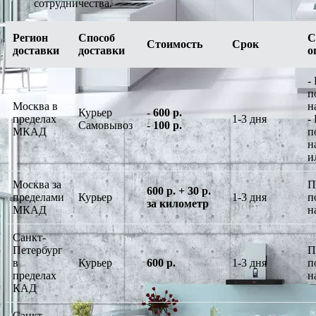
сотрудничества.
Регион
Способ
С
Стоимость
Срок
доставки
доставки
о
-
п
Москва в
н
Курьер
-
600 р.
пределах
1-3 дня
-
Самовывоз
-
100 р.
МКАД
п
н
и
Москва за
П
600 р. + 30 р.
пределами
Курьер
1-3 дня
п
за километр
МКАД
н
Санкт-
Петербург
П
в
Курьер
600 р.
1-3 дня
п
пределах
н
КАД
Санкт-