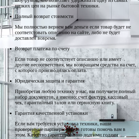
шоу-румов, что позволяет удерживать одну из самых
низких цен на рынке бытовой техники.
Полный возврат стоимости
Мы полностью вернем вам деньги если товар будет не
соответстовать описанию на сайте, либо не будет
доставлен вовремя.
Возврат платежа по счету
Если товар не соотвутствует описанию или имеет
другие несоответствия, мы возвращаем средства на счет,
с которого производилась оплата.
Юридическая защита и гарантия
Приобретая любую технику у нас, вы получаете полный
набор документов, а именно: счет фактуру, кассовый
чек, гарантийный талон или сервисную книгу.
Гарантия качественной установки
Если вам требуется установка техники, наши
проверенные партнеры всегда готовы помочь вам в
этом. Качество гарантированно долгими годами