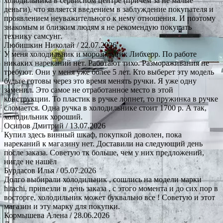
холодильника в сервисном центре (причем за не малые
деньги), что является введением в заблуждение покупателя и
проявлением неуважительного к нему отношения. И поэтому
знакомым и близким людям я не рекомендую покупать
технику самсунг.
Любишкин Николай
/ 22.07.2026
У меня холодильник и морозильник Либхерр. По работе
никаких нареканий нет. Работают тихо. Размораживания не
требуют. Они у меня уже более 5 лет. Кто выберет эту модель
будьте готовы через это время менять ручки. Я уже одну
заменил. Это самое не отработанное место в этой
конструкции. То пластик в ручке лопнет, то пружинка в ручке
сломается. Одна ручка в холодильнике стоит 1700 р. А так,
холодильник хороший.
Осипов Дмитрий
/ 13.07.2026
Купил здесь винный шкаф, покупкой доволен, пока
нареканий к магазину нет. Доставили на следующий день
после заказа. Советую тк больше, чем у них предложений,
нигде не нашёл
Бурдасов Илья
/ 05.07.2026
Долго выбирали холодильник , сошлись на модели марки
hitachi, привезли в день заказа , с этого момента и до сих пор в
восторге, холодильник может буквально все ! Советую и этот
магазин и эту марку для покупки.
Кормышева Алена
/ 28.06.2026