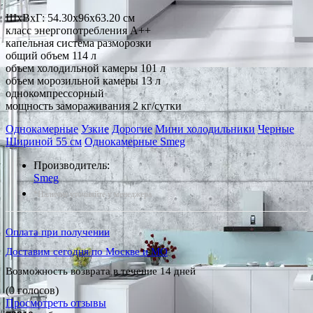
ШхВхГ: 54.30х96х63.20 см
класс энергопотребления A++
капельная система разморозки
общий объем 114 л
объем холодильной камеры 101 л
объем морозильной камеры 13 л
однокомпрессорный
мощность замораживания 2 кг/сутки
Однокамерные
Узкие
Дорогие
Мини холодильники
Черные
Шириной 55 см
Однокамерные Smeg
Производитель:
Smeg
*Наличие уточняйте у менеджера
Оплата при получении
Доставим сегодня по Москве и МО
Возможность возврата в течение 14 дней
(0 голосов)
Просмотреть отзывы