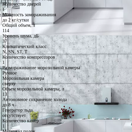
Количество дверей
1
Мощность замораживания
до 2 кг/cутки
Общий объем, л
114
Уровень шума, дБ
37
Климатический класс
N, SN, ST, T
Количество компрессоров
1
Размораживание морозильной камеры
Ручное
Морозильная камера
сверху
Объем морозильной камеры, л
13
Автономное сохранение холода
до 8 ч
Генератор льда
отсутствует
Количество камер
1
Материал полок