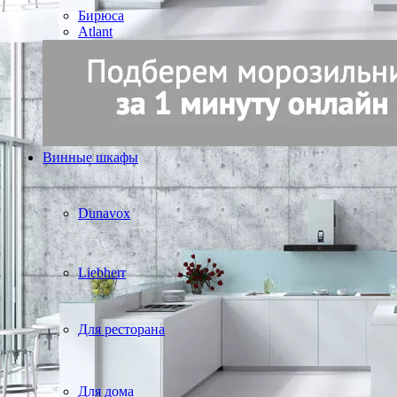
Бирюса
Atlant
Винные шкафы
Dunavox
Liebherr
Для ресторана
Для дома