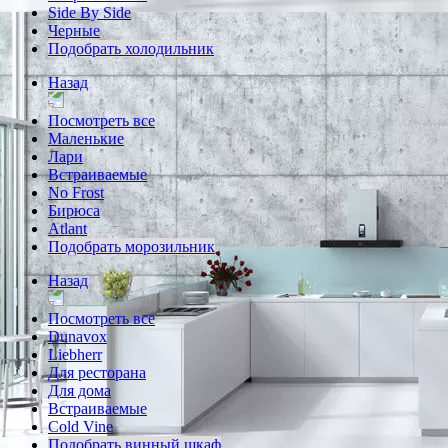
Side By Side
Черные
Подобрать холодильник
Назад
Посмотреть все
Маленькие
Лари
Встраиваемые
No Frost
Бирюса
Atlant
Подобрать морозильник
Назад
Посмотреть все
Dunavox
Liebherr
Для ресторана
Для дома
Встраиваемые
Cold Vine
Подобрать винный шкаф