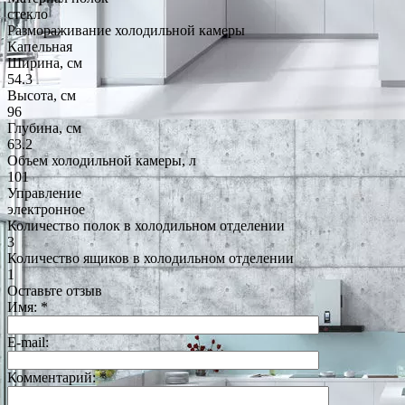
стекло
Размораживание холодильной камеры
Капельная
Ширина, см
54.3
Высота, см
96
Глубина, см
63.2
Объем холодильной камеры, л
101
Управление
электронное
Количество полок в холодильном отделении
3
Количество ящиков в холодильном отделении
1
Оставьте отзыв
Имя:
*
E-mail:
Комментарий:
*