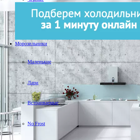
Морозильники
Маленькие
Лари
Встраиваемые
No Frost