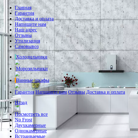
Главная
Гарантия
Доставка и оплата
Напишите нам
Наш адрес
Отзывы
Утилизация
Самовывоз
Холодильники
Морозильники
Винные шкафы
Гарантия
Напишите нам
Отзывы
Доставка и оплата
Назад
Посмотреть все
No Frost
Двухкамерные
Однокамерные
Встраиваемые