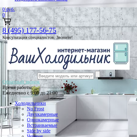
0
руб.
0
8 (495) 177-56-75
Консультация специалистов. Звоните!
Обратный звонок
Время работы:
Ежедневно с 9:00 до 21:00
Холодильники
No Frost
Двухкамерные
Однокамерные
Встраиваемые
Side by side
Черные