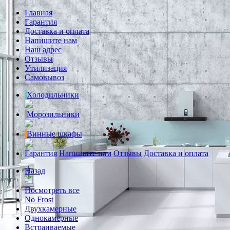
Главная
Гарантия
Доставка и оплата
Напишите нам
Наш адрес
Отзывы
Утилизация
Самовывоз
Холодильники
Морозильники
Винные шкафы
Гарантия
Напишите нам
Отзывы
Доставка и оплата
Назад
Посмотреть все
No Frost
Двухкамерные
Однокамерные
Встраиваемые