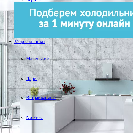
Морозильники
Маленькие
Лари
Встраиваемые
No Frost