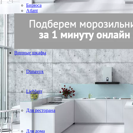
Бирюса
Atlant
Винные шкафы
Dunavox
Liebherr
Для ресторана
Для дома