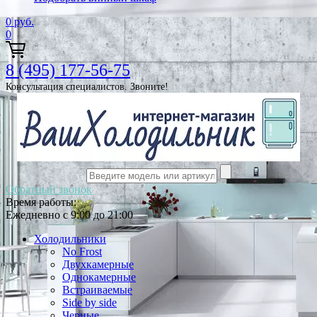
0
руб.
0
8 (495) 177-56-75
Консультация специалистов. Звоните!
Обратный звонок
Время работы:
Ежедневно с 9:00 до 21:00
Холодильники
No Frost
Двухкамерные
Однокамерные
Встраиваемые
Side by side
Черные