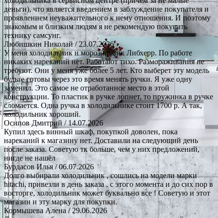
холодильника в сервисном центре (причем за не малые
деньги), что является введением в заблуждение покупателя и
проявлением неуважительного к нему отношения. И поэтому
знакомым и близким людям я не рекомендую покупать
технику самсунг.
Любишкин Николай
/ 23.07.2026
У меня холодильник и морозильник Либхерр. По работе
никаких нареканий нет. Работают тихо. Размораживания не
требуют. Они у меня уже более 5 лет. Кто выберет эту модель
будьте готовы через это время менять ручки. Я уже одну
заменил. Это самое не отработанное место в этой
конструкции. То пластик в ручке лопнет, то пружинка в ручке
сломается. Одна ручка в холодильнике стоит 1700 р. А так,
холодильник хороший.
Осипов Дмитрий
/ 14.07.2026
Купил здесь винный шкаф, покупкой доволен, пока
нареканий к магазину нет. Доставили на следующий день
после заказа. Советую тк больше, чем у них предложений,
нигде не нашёл
Бурдасов Илья
/ 06.07.2026
Долго выбирали холодильник , сошлись на модели марки
hitachi, привезли в день заказа , с этого момента и до сих пор в
восторге, холодильник может буквально все ! Советую и этот
магазин и эту марку для покупки.
Кормышева Алена
/ 29.06.2026