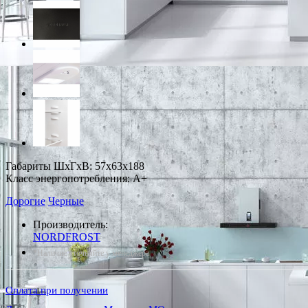
Габариты ШxГxВ: 57x63x188
Класс энергопотребления: A+
Дорогие
Черные
Производитель:
NORDFROST
*Наличие уточняйте у менеджера
Оплата при получении