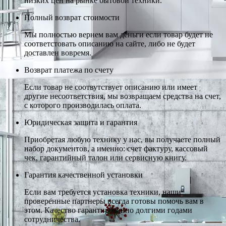
низких цен на рынке бытовой техники.
Полный возврат стоимости
Мы полностью вернем вам деньги если товар будет не
соответстовать описанию на сайте, либо не будет
доставлен вовремя.
Возврат платежа по счету
Если товар не соотвутствует описанию или имеет
другие несоответствия, мы возвращаем средства на счет,
с которого производилась оплата.
Юридическая защита и гарантия
Приобретая любую технику у нас, вы получаете полный
набор документов, а именно: счет фактуру, кассовый
чек, гарантийный талон или сервисную книгу.
Гарантия качественной установки
Если вам требуется установка техники, наши
проверенные партнеры всегда готовы помочь вам в
этом. Качество гарантированно долгими годами
сотрудничества.