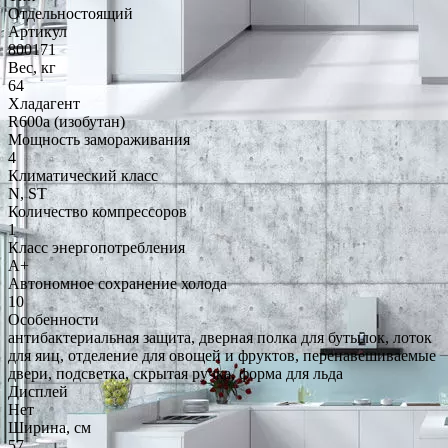
Отдельностоящий
Артикул
800171
Вес, кг
64
Хладагент
R600a (изобутан)
Мощность замораживания
4
Климатический класс
N, ST
Количество компрессоров
1
Класс энергопотребления
A+
Автономное сохранение холода
10
Особенности
антибактериальная защита, дверная полка для бутылок, лоток
для яиц, отделение для овощей и фруктов, перенавешиваемые
двери, подсветка, скрытая ручка, форма для льда
Дисплей
Нет
Ширина, см
57