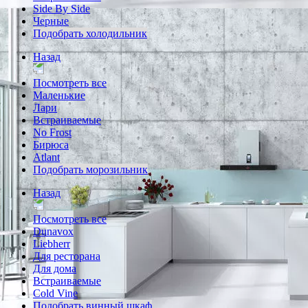
Side By Side
Черные
Подобрать холодильник
Назад
Посмотреть все
Маленькие
Лари
Встраиваемые
No Frost
Бирюса
Atlant
Подобрать морозильник
Назад
Посмотреть все
Dunavox
Liebherr
Для ресторана
Для дома
Встраиваемые
Cold Vine
Подобрать винный шкаф