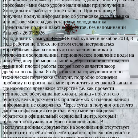
способами - мне было удобно наличными при получении.
Холодильник. работает тише старого. При установке
получила полную информацию об установке холодильника
или вызове мастера для установки холодильника.
Представлен полный пакет документов, без напоминаний
Андрей
/ 26.07.2026
Холодильник Самсунг RL50RR был куплен в декабре 2014, 3
года работал не плохо, но потом стала настраиваться
морозильная камера вплоть до появления ошибки и
отключения холодильника, периодическое появление воды на
полу под дверкой морозильной камеры говорило о том, что
причиной плохой работы скорее всего является засор
дренажного канала. Я обратился в на горячую линию по
технической поддержке Самсунг, подробно обозначил
проблему и спросил, как мне прочистить дренажный канал и
где находится дренажное отверстие т.е. как провести
техническое обслуживание холодильника - по сути его
очистку, ведь в документах прилагаемых к изделию данной
информации не содержится. Через сутки я получил ответ, что
данная информация секретная и что мне необходимо
обратится в официальный сервисный центр, который
проведет обслуживание моего холодильника. В
эксплуатационных документах на холодильник отсутствует
(скрыта от потребителя) необходимость проведения очистки