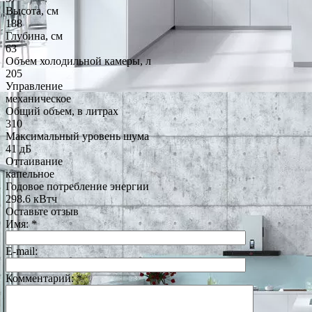
Высота, см
188
Глубина, см
63
Объем холодильной камеры, л
205
Управление
механическое
Общий объем, в литрах
310
Максимальный уровень шума
41 дБ
Оттаивание
капельное
Годовое потребление энергии
298.6 кВтч
Оставьте отзыв
Имя:
*
E-mail:
Комментарий:
*