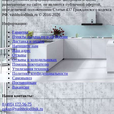
размещенные на сайте, не являются публичной офертой,
определяемой положениями Статьи 437 Гражданского кодекса
РФ. vashholodilnik.ru © 2016-2026
Информация:
Гарантия
Пункты выдачи по всей России
Доставка и оплата
Напишите нам
Наш адрес
Отзывы
Отзывы о холодильниках
Помощь покупателю
Утилизация техники
Политика конфиденциальности
Самовывоз
Поставщикам
Вакансии
Наши контакты:
8 (495) 177-56-75
zakaz@vashholodilnik.ru