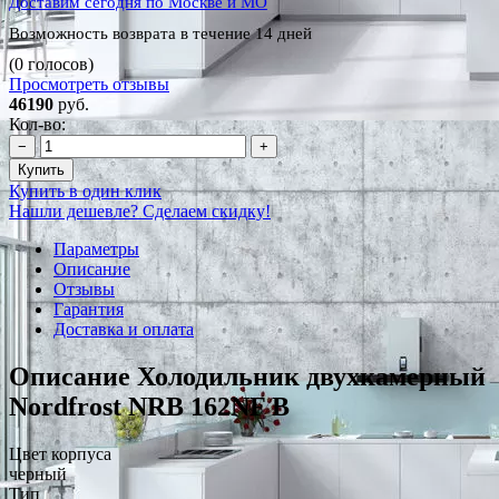
Доставим сегодня по Москве и МО
Возможность возврата в течение 14 дней
(0 голосов)
Просмотреть отзывы
46190
руб.
Кол-во:
−
+
Купить
Купить в один клик
Нашли дешевле? Сделаем скидку!
Параметры
Описание
Отзывы
Гарантия
Доставка и оплата
Описание Холодильник двухкамерный
Nordfrost NRB 162NF B
Цвет корпуса
черный
Тип