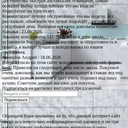
Достоинства: быстрая доставка.обслуживание, самый
большой выбор холодильников что мы видели.
Недостатки: их просто нет.
Комментарии: лучшее обслуживание что мы видели, все
рассказали, объяснили что лучше подойдёт , доставили на
следующий день. Выбором магазина довольны полностью
Наталья
/ 23.06.2026
Заказали холодильник LG. Доставили в день заказа,
установили быстро. Спасибо магазину за оперативность и
помощь в выборе лучшего холодильника по нашем
требования.
Филипов Андрей
/ 18.06.2026
Вчера купили на этом сайте холодильник side-by-side фирмы
bosh. Привезли на следующий день после заказа. Покупкой
очень довольны, как мы хотели выкидывает в стакан лед под
напитки разных размеров и цвет очень подошел под нашу
кухню. Советуем данный магазин для покупок.
Подписаться на рассылку выгодных предложений
Подписаться
Обращаем Ваше внимание на то, что данный интернет-сайт
носит исключительно информационный характер и ни при
каких условиях информационные материалы и цены,