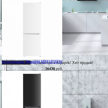
Холодильник Maunfeld MFF185SFW
Сезонная скидка
Год гарантии в подарок!
Хит продаж!
56430
руб.