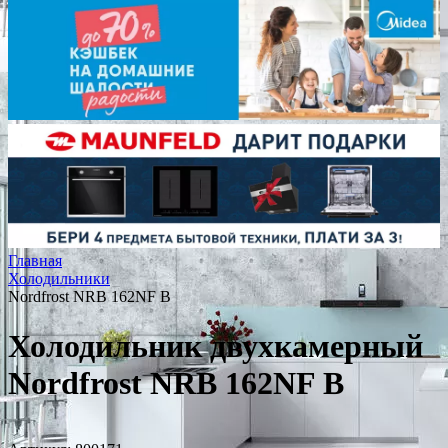
Главная
Холодильники
Nordfrost NRB 162NF B
Холодильник двухкамерный
Nordfrost NRB 162NF B