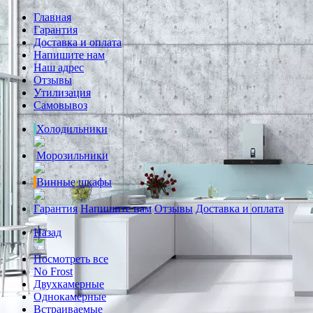
Главная
Гарантия
Доставка и оплата
Напишите нам
Наш адрес
Отзывы
Утилизация
Самовывоз
Холодильники
Морозильники
Винные шкафы
Гарантия
Напишите нам
Отзывы
Доставка и оплата
Назад
Посмотреть все
No Frost
Двухкамерные
Однокамерные
Встраиваемые