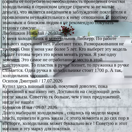
(скрыта от потребителя) необходимость проведения очистки
холодильника в сервисном центре (причем за не малые
деньги), что является введением в заблуждение покупателя и
проявлением неуважительного к нему отношения. И поэтому
знакомым и близким людям я не рекомендую покупать
технику самсунг.
Любишкин Николай
/ 26.07.2026
У меня холодильник и морозильник Либхерр. По работе
никаких нареканий нет. Работают тихо. Размораживания не
требуют. Они у меня уже более 5 лет. Кто выберет эту модель
будьте готовы через это время менять ручки. Я уже одну
заменил. Это самое не отработанное место в этой
конструкции. То пластик в ручке лопнет, то пружинка в ручке
сломается. Одна ручка в холодильнике стоит 1700 р. А так,
холодильник хороший.
Осипов Дмитрий
/ 17.07.2026
Купил здесь винный шкаф, покупкой доволен, пока
нареканий к магазину нет. Доставили на следующий день
после заказа. Советую тк больше, чем у них предложений,
нигде не нашёл
Бурдасов Илья
/ 09.07.2026
Долго выбирали холодильник , сошлись на модели марки
hitachi, привезли в день заказа , с этого момента и до сих пор в
восторге, холодильник может буквально все ! Советую и этот
магазин и эту марку для покупки.