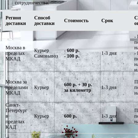
сотрудничества.
Регион
Способ
С
Стоимость
Срок
доставки
доставки
о
-
п
Москва в
н
Курьер
-
600 р.
пределах
1-3 дня
-
Самовывоз
-
100 р.
МКАД
п
н
и
Москва за
П
600 р. + 30 р.
пределами
Курьер
1-3 дня
п
за километр
МКАД
н
Санкт-
Петербург
П
в
Курьер
600 р.
1-3 дня
п
пределах
н
КАД