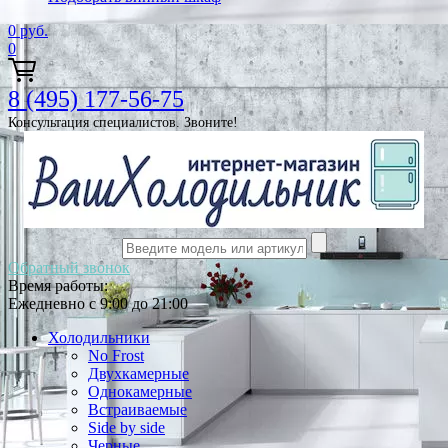
0
руб.
0
8 (495) 177-56-75
Консультация специалистов. Звоните!
Обратный звонок
Время работы:
Ежедневно с 9:00 до 21:00
Холодильники
No Frost
Двухкамерные
Однокамерные
Встраиваемые
Side by side
Черные