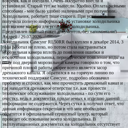
вовремя. как и обещали. Очень аккуратно внесли и
установили. Старый тут же вынесли. Удобно. Оплата разными
способами - мне было удобно наличными при получении.
Холодильник. работает тише старого. При установке
получила полную информацию об установке холодильника
или вызове мастера для установки холодильника.
Представлен полный пакет документов, без напоминаний
Андрей
/ 29.07.2026
Холодильник Самсунг RL50RR был куплен в декабре 2014, 3
года работал не плохо, но потом стала настраиваться
морозильная камера вплоть до появления ошибки и
отключения холодильника, периодическое появление воды на
полу под дверкой морозильной камеры говорило о том, что
причиной плохой работы скорее всего является засор
дренажного канала. Я обратился в на горячую линию по
технической поддержке Самсунг, подробно обозначил
проблему и спросил, как мне прочистить дренажный канал и
где находится дренажное отверстие т.е. как провести
техническое обслуживание холодильника - по сути его
очистку, ведь в документах прилагаемых к изделию данной
информации не содержится. Через сутки я получил ответ, что
данная информация секретная и что мне необходимо
обратится в официальный сервисный центр, который
проведет обслуживание моего холодильника. В
эксплуатационных документах на холодильник отсутствует