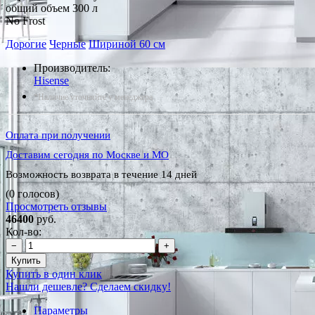
общий объем 300 л
No Frost
Дорогие
Черные
Шириной 60 см
Производитель:
Hisense
*Наличие уточняйте у менеджера
Оплата при получении
Доставим сегодня по Москве и МО
Возможность возврата в течение 14 дней
(0 голосов)
Просмотреть отзывы
46400
руб.
Кол-во:
−
+
Купить
Купить в один клик
Нашли дешевле? Сделаем скидку!
Параметры