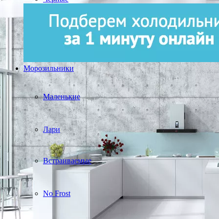
Морозильники
Маленькие
Лари
Встраиваемые
No Frost