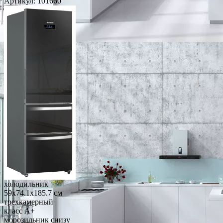
Артикул:
101660
холодильник
59x74.1x185.7 см
трехкамерный
класс A+
морозильник снизу