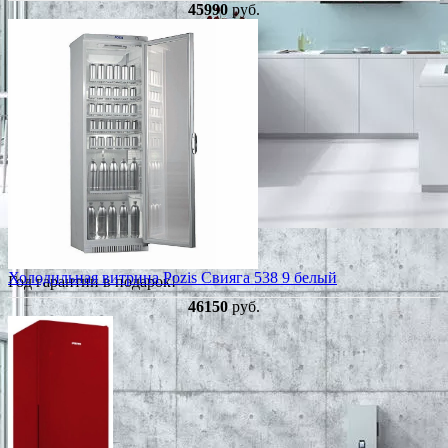
45990
руб.
Холодильная витрина Pozis Свияга 538 9 белый
Год гарантии в подарок!
46150
руб.