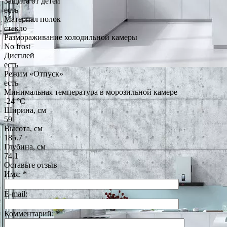
Защита от детей
есть
Материал полок
стекло
Размораживание холодильной камеры
No frost
Дисплей
есть
Режим «Отпуск»
есть
Минимальная температура в морозильной камере
-24 °C
Ширина, см
59
Высота, см
185.7
Глубина, см
74.1
Оставьте отзыв
Имя:
*
E-mail:
Комментарий:
*