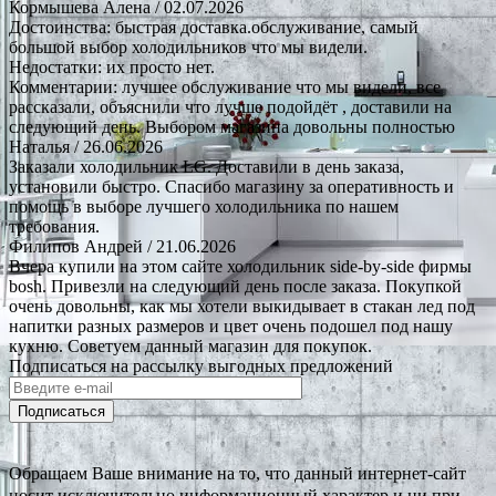
Кормышева Алена
/ 02.07.2026
Достоинства: быстрая доставка.обслуживание, самый
большой выбор холодильников что мы видели.
Недостатки: их просто нет.
Комментарии: лучшее обслуживание что мы видели, все
рассказали, объяснили что лучше подойдёт , доставили на
следующий день. Выбором магазина довольны полностью
Наталья
/ 26.06.2026
Заказали холодильник LG. Доставили в день заказа,
установили быстро. Спасибо магазину за оперативность и
помощь в выборе лучшего холодильника по нашем
требования.
Филипов Андрей
/ 21.06.2026
Вчера купили на этом сайте холодильник side-by-side фирмы
bosh. Привезли на следующий день после заказа. Покупкой
очень довольны, как мы хотели выкидывает в стакан лед под
напитки разных размеров и цвет очень подошел под нашу
кухню. Советуем данный магазин для покупок.
Подписаться на рассылку выгодных предложений
Подписаться
Обращаем Ваше внимание на то, что данный интернет-сайт
носит исключительно информационный характер и ни при