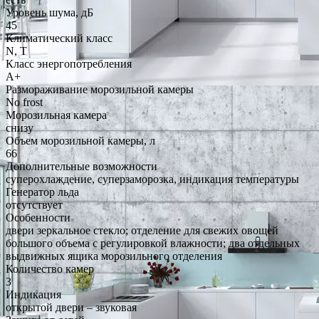
Уровень шума, дБ
45
Климатический класс
N, T
Класс энергопотребления
A+
Размораживание морозильной камеры
No frost
Морозильная камера
снизу
Объем морозильной камеры, л
66
Дополнительные возможности
суперохлаждение, суперзаморозка, индикация температуры
Генератор льда
отсутствует
Особенности
двери зеркальное стекло; отделение для свежих овощей
большого объема с регулировкой влажности; два отдельных
выдвижных ящика морозильного отделения
Количество камер
3
Индикация
открытой двери – звуковая