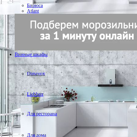
Бирюса
Atlant
Винные шкафы
Dunavox
Liebherr
Для ресторана
Для дома