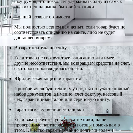
шоу-румов, что позволяет удерживать одну из самых
низких цен на рынке бытовой техники.
Полный возврат стоимости
Мы полностью вернем вам деньги если товар будет не
соответстовать описанию на сайте, либо не будет
доставлен вовремя.
Возврат платежа по счету
Если товар не соотвутствует описанию или имеет
другие несоответствия, мы возвращаем средства на счет,
с которого производилась оплата.
Юридическая защита и гарантия
Приобретая любую технику у нас, вы получаете полный
набор документов, а именно: счет фактуру, кассовый
чек, гарантийный талон или сервисную книгу.
Гарантия качественной установки
Если вам требуется установка техники, наши
проверенные партнеры всегда готовы помочь вам в
этом. Качество гарантированно долгими годами