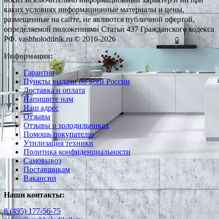
каких условиях информационные материалы и цены,
размещенные на сайте, не являются публичной офертой,
определяемой положениями Статьи 437 Гражданского кодекса
РФ. vashholodilnik.ru © 2016-2026
Информация:
Гарантия
Пункты выдачи по всей России
Доставка и оплата
Напишите нам
Наш адрес
Отзывы
Отзывы о холодильниках
Помощь покупателю
Утилизация техники
Политика конфиденциальности
Самовывоз
Поставщикам
Вакансии
Наши контакты:
8 (495) 177-56-75