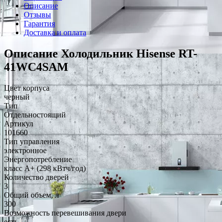
Описание
Отзывы
Гарантия
Доставка и оплата
Описание Холодильник Hisense RT-
41WC4SAM
Цвет корпуса
черный
Тип
Отдельностоящий
Артикул
101660
Тип управления
электронное
Энергопотребление
класс A+ (298 кВтч/год)
Количество дверей
3
Общий объем, л
300
Возможность перевешивания двери
есть