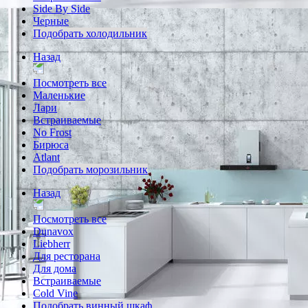
Side By Side
Черные
Подобрать холодильник
Назад
Посмотреть все
Маленькие
Лари
Встраиваемые
No Frost
Бирюса
Atlant
Подобрать морозильник
Назад
Посмотреть все
Dunavox
Liebherr
Для ресторана
Для дома
Встраиваемые
Cold Vine
Подобрать винный шкаф