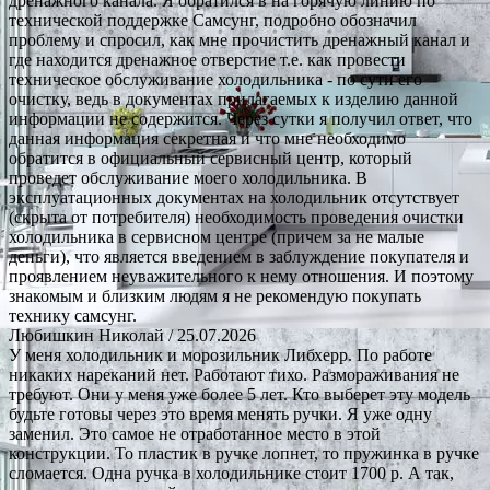
дренажного канала. Я обратился в на горячую линию по
технической поддержке Самсунг, подробно обозначил
проблему и спросил, как мне прочистить дренажный канал и
где находится дренажное отверстие т.е. как провести
техническое обслуживание холодильника - по сути его
очистку, ведь в документах прилагаемых к изделию данной
информации не содержится. Через сутки я получил ответ, что
данная информация секретная и что мне необходимо
обратится в официальный сервисный центр, который
проведет обслуживание моего холодильника. В
эксплуатационных документах на холодильник отсутствует
(скрыта от потребителя) необходимость проведения очистки
холодильника в сервисном центре (причем за не малые
деньги), что является введением в заблуждение покупателя и
проявлением неуважительного к нему отношения. И поэтому
знакомым и близким людям я не рекомендую покупать
технику самсунг.
Любишкин Николай
/ 25.07.2026
У меня холодильник и морозильник Либхерр. По работе
никаких нареканий нет. Работают тихо. Размораживания не
требуют. Они у меня уже более 5 лет. Кто выберет эту модель
будьте готовы через это время менять ручки. Я уже одну
заменил. Это самое не отработанное место в этой
конструкции. То пластик в ручке лопнет, то пружинка в ручке
сломается. Одна ручка в холодильнике стоит 1700 р. А так,