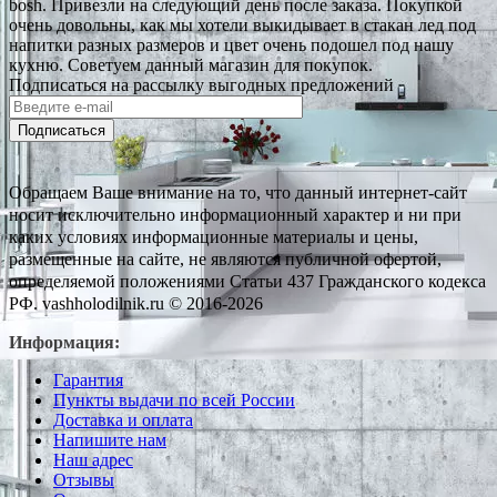
bosh. Привезли на следующий день после заказа. Покупкой
очень довольны, как мы хотели выкидывает в стакан лед под
напитки разных размеров и цвет очень подошел под нашу
кухню. Советуем данный магазин для покупок.
Подписаться на рассылку выгодных предложений
Подписаться
Обращаем Ваше внимание на то, что данный интернет-сайт
носит исключительно информационный характер и ни при
каких условиях информационные материалы и цены,
размещенные на сайте, не являются публичной офертой,
определяемой положениями Статьи 437 Гражданского кодекса
РФ. vashholodilnik.ru © 2016-2026
Информация:
Гарантия
Пункты выдачи по всей России
Доставка и оплата
Напишите нам
Наш адрес
Отзывы