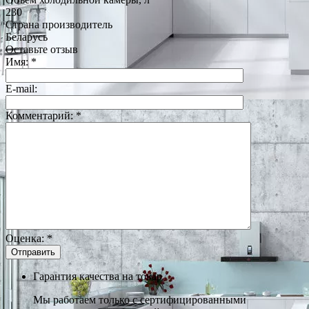
230
Страна производитель
Беларусь
Оставьте отзыв
Имя:
*
E-mail:
Комментарий:
*
Оценка:
*
Гарантия качества на товар
Мы работаем только с сертифицированными