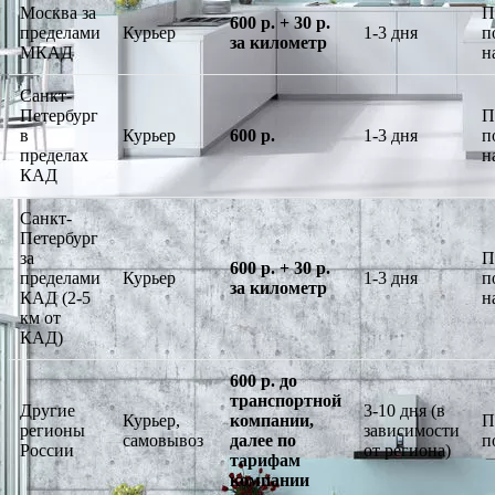
Москва за
П
600 р. + 30 р.
пределами
Курьер
1-3 дня
п
за километр
МКАД
н
Санкт-
Петербург
П
в
Курьер
600 р.
1-3 дня
п
пределах
н
КАД
Санкт-
Петербург
за
П
600 р. + 30 р.
пределами
Курьер
1-3 дня
п
за километр
КАД (2-5
н
км от
КАД)
600 р. до
транспортной
Другие
3-10 дня (в
Курьер,
компании,
П
регионы
зависимости
самовывоз
далее по
п
России
от региона)
тарифам
компании