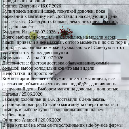
холодильник хороший.
Осипов Дмитрий
/ 16.07.2026
Купил здесь винный шкаф, покупкой доволен, пока
нареканий к магазину нет. Доставили на следующий день
после заказа. Советую тк больше, чем у них предложений,
нигде не нашёл
Бурдасов Илья
/ 08.07.2026
Долго выбирали холодильник , сошлись на модели марки
hitachi, привезли в день заказа , с этого момента и до сих пор в
восторге, холодильник может буквально все ! Советую и этот
магазин и эту марку для покупки.
Кормышева Алена
/ 01.07.2026
Достоинства: быстрая доставка.обслуживание, самый
большой выбор холодильников что мы видели.
Недостатки: их просто нет.
Комментарии: лучшее обслуживание что мы видели, все
рассказали, объяснили что лучше подойдёт , доставили на
следующий день. Выбором магазина довольны полностью
Наталья
/ 25.06.2026
Заказали холодильник LG. Доставили в день заказа,
установили быстро. Спасибо магазину за оперативность и
помощь в выборе лучшего холодильника по нашем
требования.
Филипов Андрей
/ 20.06.2026
Вчера купили на этом сайте холодильник side-by-side фирмы