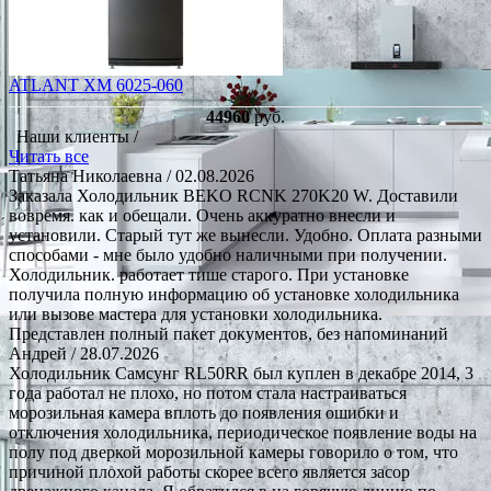
ATLANT ХМ 6025-060
44960
руб.
Наши клиенты /
Читать все
Татьяна Николаевна
/ 02.08.2026
Заказала Холодильник BEKO RCNK 270K20 W. Доставили
вовремя. как и обещали. Очень аккуратно внесли и
установили. Старый тут же вынесли. Удобно. Оплата разными
способами - мне было удобно наличными при получении.
Холодильник. работает тише старого. При установке
получила полную информацию об установке холодильника
или вызове мастера для установки холодильника.
Представлен полный пакет документов, без напоминаний
Андрей
/ 28.07.2026
Холодильник Самсунг RL50RR был куплен в декабре 2014, 3
года работал не плохо, но потом стала настраиваться
морозильная камера вплоть до появления ошибки и
отключения холодильника, периодическое появление воды на
полу под дверкой морозильной камеры говорило о том, что
причиной плохой работы скорее всего является засор