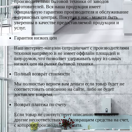
производителями бытовой техники от заводов
изготовителей. Вся наша продукция имеет
официальную гарантию производителя и обслуживание
в сервисных центрах. Покупая у нас - можете быть
уверенны в качестве предоставляемой продукции и
услуг.
Гарантия низких цен
Наш интернет-магазин сотрудничает с производителями
техники напрямую и не имеет оффлайн площадей и
шоу-румов, что позволяет удерживать одну из самых
низких цен на рынке бытовой техники.
Полный возврат стоимости
Мы полностью вернем вам деньги если товар будет не
соответстовать описанию на сайте, либо не будет
доставлен вовремя.
Возврат платежа по счету
Если товар не соотвутствует описанию или имеет
другие несоответствия, мы возвращаем средства на счет,
с которого производилась оплата.