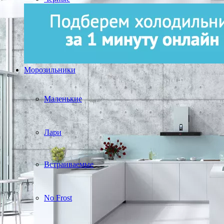
Морозильники
Маленькие
Лари
Встраиваемые
No Frost