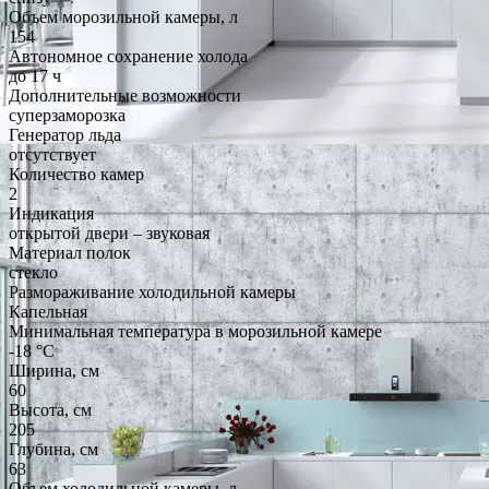
Объем морозильной камеры, л
154
Автономное сохранение холода
до 17 ч
Дополнительные возможности
суперзаморозка
Генератор льда
отсутствует
Количество камер
2
Индикация
открытой двери – звуковая
Материал полок
стекло
Размораживание холодильной камеры
Капельная
Минимальная температура в морозильной камере
-18 °C
Ширина, см
60
Высота, см
205
Глубина, см
63
Объем холодильной камеры, л