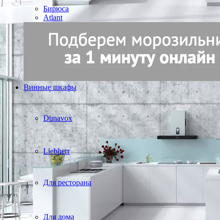
Бирюса
Atlant
Винные шкафы
Dunavox
Liebherr
Для ресторана
Для дома