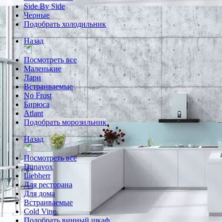
Side By Side
Черные
Подобрать холодильник
Назад
Посмотреть все
Маленькие
Лари
Встраиваемые
No Frost
Бирюса
Atlant
Подобрать морозильник
Назад
Посмотреть все
Dunavox
Liebherr
Для ресторана
Для дома
Встраиваемые
Cold Vine
Подобрать винный шкаф