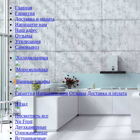
Главная
Гарантия
Доставка и оплата
Напишите нам
Наш адрес
Отзывы
Утилизация
Самовывоз
Холодильники
Морозильники
Винные шкафы
Гарантия
Напишите нам
Отзывы
Доставка и оплата
Назад
Посмотреть все
No Frost
Двухкамерные
Однокамерные
Встраиваемые