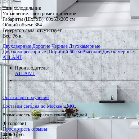
Тип: холодильник
Управление: электромеханическое
Габариты (ШxГxВ): 60x63x205 см
Общий объем: 384 л
Генератор льда: отсутствует
Вес: 76 кг
Двухдверные
Дорогие
Черные
Двухкамерные
Двухкомпрессорные
Шириной 60 см
Высокие
Двухкамерные
ATLANT
Производитель:
ATLANT
*Наличие уточняйте у менеджера
Оплата при получении
Доставим сегодня по Москве и МО
Возможность возврата в течение 14 дней
(0 голосов)
Просмотреть отзывы
44960
руб.