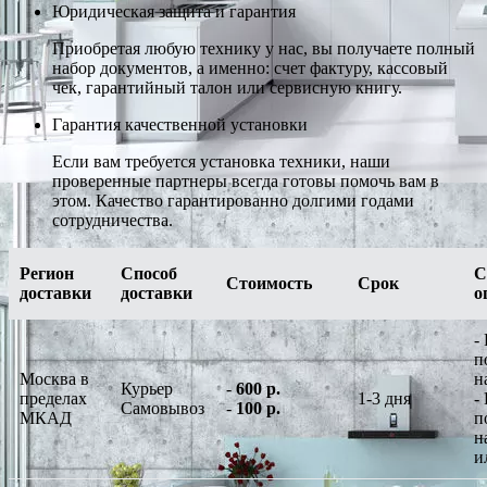
Юридическая защита и гарантия
Приобретая любую технику у нас, вы получаете полный
набор документов, а именно: счет фактуру, кассовый
чек, гарантийный талон или сервисную книгу.
Гарантия качественной установки
Если вам требуется установка техники, наши
проверенные партнеры всегда готовы помочь вам в
этом. Качество гарантированно долгими годами
сотрудничества.
Регион
Способ
С
Стоимость
Срок
доставки
доставки
о
-
п
Москва в
н
Курьер
-
600 р.
пределах
1-3 дня
-
Самовывоз
-
100 р.
МКАД
п
н
и