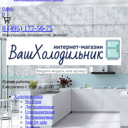
0
руб.
0
8 (495) 177-56-75
Консультация специалистов. Звоните!
Обратный звонок
Время работы:
Ежедневно с 9:00 до 21:00
Холодильники
No Frost
Двухкамерные
Однокамерные
Встраиваемые
Side by side
Черные