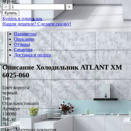
Кол-во:
−
+
Купить
Купить в один клик
Нашли дешевле? Сделаем скидку!
Параметры
Описание
Отзывы
Гарантия
Доставка и оплата
Описание Холодильник ATLANT ХМ
6025-060
Цвет корпуса
черный
Тип
Отдельностоящий
Артикул
106086
Вес, кг
76
Цвет / Материал покрытия