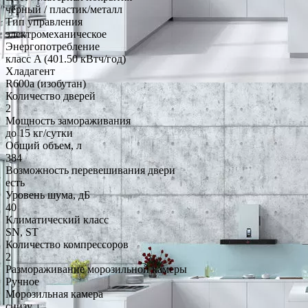
чёрный / пластик/металл
Тип управления
электромеханическое
Энергопотребление
класс A (401.50 кВтч/год)
Хладагент
R600a (изобутан)
Количество дверей
2
Мощность замораживания
до 15 кг/cутки
Общий объем, л
384
Возможность перевешивания двери
есть
Уровень шума, дБ
40
Климатический класс
SN, ST
Количество компрессоров
2
Размораживание морозильной камеры
Ручное
Морозильная камера
снизу