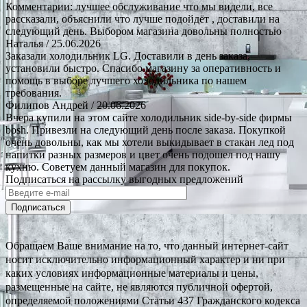
Комментарии: лучшее обслуживание что мы видели, все
рассказали, объяснили что лучше подойдёт , доставили на
следующий день. Выбором магазина довольны полностью
Наталья
/ 25.06.2026
Заказали холодильник LG. Доставили в день заказа,
установили быстро. Спасибо магазину за оперативность и
помощь в выборе лучшего холодильника по нашем
требования.
Филипов Андрей
/ 20.06.2026
Вчера купили на этом сайте холодильник side-by-side фирмы
bosh. Привезли на следующий день после заказа. Покупкой
очень довольны, как мы хотели выкидывает в стакан лед под
напитки разных размеров и цвет очень подошел под нашу
кухню. Советуем данный магазин для покупок.
Подписаться на рассылку выгодных предложений
Подписаться
Обращаем Ваше внимание на то, что данный интернет-сайт
носит исключительно информационный характер и ни при
каких условиях информационные материалы и цены,
размещенные на сайте, не являются публичной офертой,
определяемой положениями Статьи 437 Гражданского кодекса