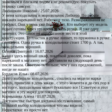
знакомым и близким людям я не рекомендую покупать
технику самсунг.
Любишкин Николай
/ 25.07.2026
У меня холодильник и морозильник Либхерр. По работе
никаких нареканий нет. Работают тихо. Размораживания не
требуют. Они у меня уже более 5 лет. Кто выберет эту модель
будьте готовы через это время менять ручки. Я уже одну
заменил. Это самое не отработанное место в этой
конструкции. То пластик в ручке лопнет, то пружинка в ручке
сломается. Одна ручка в холодильнике стоит 1700 р. А так,
холодильник хороший.
Осипов Дмитрий
/ 16.07.2026
Купил здесь винный шкаф, покупкой доволен, пока
нареканий к магазину нет. Доставили на следующий день
после заказа. Советую тк больше, чем у них предложений,
нигде не нашёл
Бурдасов Илья
/ 08.07.2026
Долго выбирали холодильник , сошлись на модели марки
hitachi, привезли в день заказа , с этого момента и до сих пор в
восторге, холодильник может буквально все ! Советую и этот
магазин и эту марку для покупки.
Кормышева Алена
/ 01.07.2026
Достоинства: быстрая доставка.обслуживание, самый
большой выбор холодильников что мы видели.
Недостатки: их просто нет.