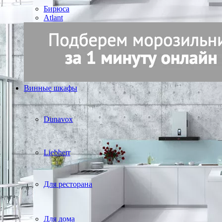
Бирюса
Atlant
Винные шкафы
Dunavox
Liebherr
Для ресторана
Для дома