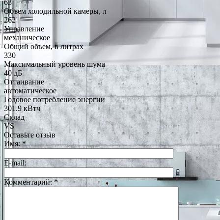
63
Объем холодильной камеры, л
262
Управление
механическое
Общий объем, в литрах
330
Максимальный уровень шума
40 дБ
Оттаивание
автоматическое
Годовое потребление энергии
301.9 кВтч
Склад
VS
Оставьте отзыв
Имя:
*
E-mail:
Комментарий:
*