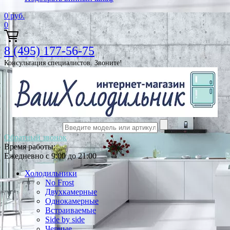
0
руб.
0
8 (495) 177-56-75
Консультация специалистов. Звоните!
Обратный звонок
Время работы:
Ежедневно с 9:00 до 21:00
Холодильники
No Frost
Двухкамерные
Однокамерные
Встраиваемые
Side by side
Черные