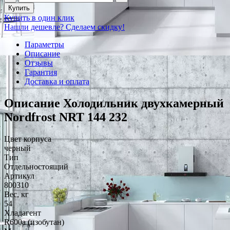
Купить
Купить в один клик
Нашли дешевле? Сделаем скидку!
Параметры
Описание
Отзывы
Гарантия
Доставка и оплата
Описание Холодильник двухкамерный
Nordfrost NRT 144 232
Цвет корпуса
черный
Тип
Отдельностоящий
Артикул
800310
Вес, кг
54
Хладагент
R600a (изобутан)