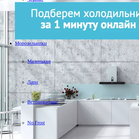
Морозильники
Маленькие
Лари
Встраиваемые
No Frost