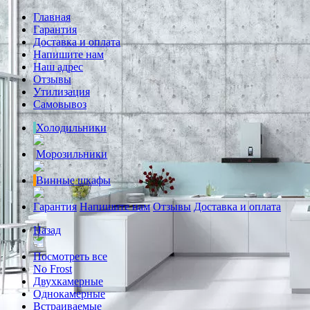
Главная
Гарантия
Доставка и оплата
Напишите нам
Наш адрес
Отзывы
Утилизация
Самовывоз
Холодильники
Морозильники
Винные шкафы
Гарантия
Напишите нам
Отзывы
Доставка и оплата
Назад
Посмотреть все
No Frost
Двухкамерные
Однокамерные
Встраиваемые