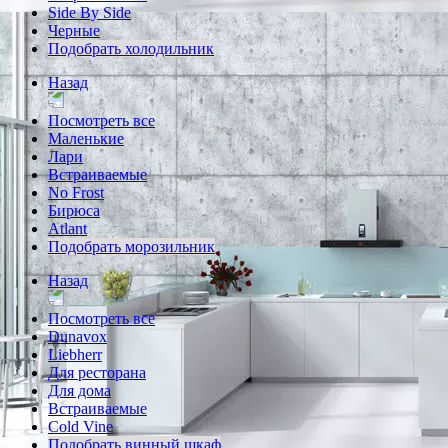
Side By Side
Черные
Подобрать холодильник
Назад
Посмотреть все
Маленькие
Лари
Встраиваемые
No Frost
Бирюса
Atlant
Подобрать морозильник
Назад
Посмотреть все
Dunavox
Liebherr
Для ресторана
Для дома
Встраиваемые
Cold Vine
Подобрать винный шкаф