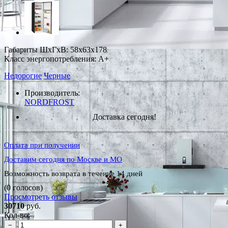
Габариты ШxГxВ: 58x63x178
Класс энергопотребления: A+
Недорогие
Черные
Производитель:
NORDFROST
Доставка сегодня!
Оплата при получении
Доставим сегодня по Москве и МО
Возможность возврата в течение 14 дней
(0 голосов)
Просмотреть отзывы
30710
руб.
Кол-во:
−
+