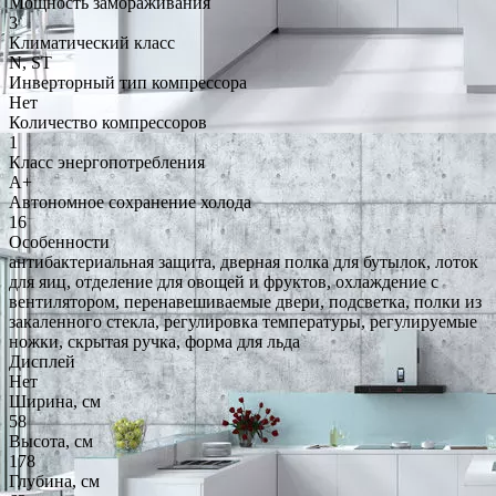
Мощность замораживания
3
Климатический класс
N, ST
Инверторный тип компрессора
Нет
Количество компрессоров
1
Класс энергопотребления
A+
Автономное сохранение холода
16
Особенности
антибактериальная защита, дверная полка для бутылок, лоток
для яиц, отделение для овощей и фруктов, охлаждение с
вентилятором, перенавешиваемые двери, подсветка, полки из
закаленного стекла, регулировка температуры, регулируемые
ножки, скрытая ручка, форма для льда
Дисплей
Нет
Ширина, см
58
Высота, см
178
Глубина, см