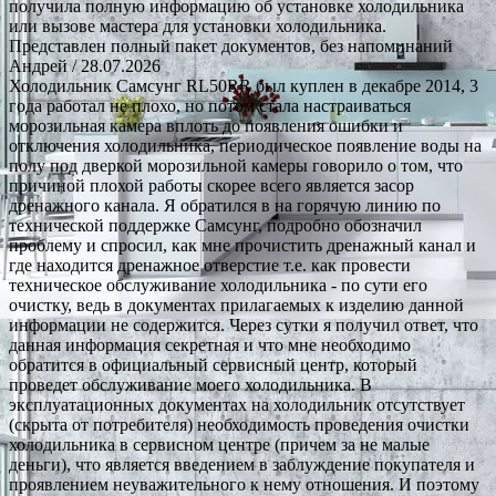
получила полную информацию об установке холодильника
или вызове мастера для установки холодильника.
Представлен полный пакет документов, без напоминаний
Андрей
/ 28.07.2026
Холодильник Самсунг RL50RR был куплен в декабре 2014, 3
года работал не плохо, но потом стала настраиваться
морозильная камера вплоть до появления ошибки и
отключения холодильника, периодическое появление воды на
полу под дверкой морозильной камеры говорило о том, что
причиной плохой работы скорее всего является засор
дренажного канала. Я обратился в на горячую линию по
технической поддержке Самсунг, подробно обозначил
проблему и спросил, как мне прочистить дренажный канал и
где находится дренажное отверстие т.е. как провести
техническое обслуживание холодильника - по сути его
очистку, ведь в документах прилагаемых к изделию данной
информации не содержится. Через сутки я получил ответ, что
данная информация секретная и что мне необходимо
обратится в официальный сервисный центр, который
проведет обслуживание моего холодильника. В
эксплуатационных документах на холодильник отсутствует
(скрыта от потребителя) необходимость проведения очистки
холодильника в сервисном центре (причем за не малые
деньги), что является введением в заблуждение покупателя и
проявлением неуважительного к нему отношения. И поэтому