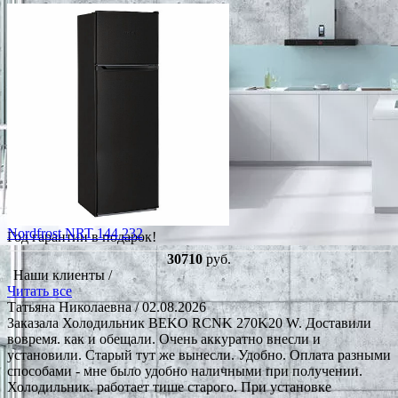
Nordfrost NRT 144 232
Год гарантии в подарок!
30710
руб.
Наши клиенты /
Читать все
Татьяна Николаевна
/ 02.08.2026
Заказала Холодильник BEKO RCNK 270K20 W. Доставили
вовремя. как и обещали. Очень аккуратно внесли и
установили. Старый тут же вынесли. Удобно. Оплата разными
способами - мне было удобно наличными при получении.
Холодильник. работает тише старого. При установке