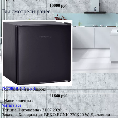
10000
руб.
Вы смотрели ранее
Nordfrost NR 402 B
Год гарантии в подарок!
11640
руб.
Наши клиенты /
Читать все
Татьяна Николаевна
/ 31.07.2026
Заказала Холодильник BEKO RCNK 270K20 W. Доставили