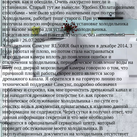
вовремя. как и обещали. Очень аккуратно внесли и
установили. Старый тут же вынесли. Удобно. Оплата разными
способами - мне было удобно наличными при получении.
Холодильник. работает тише старого. При установке
получила полную информацию об установке холодильника
или вызове мастера для установки холодильника.
Представлен полный пакет документов, без напоминаний
Андрей
/ 26.07.2026
Холодильник Самсунг RL50RR был куплен в декабре 2014, 3
года работал не плохо, но потом стала настраиваться
морозильная камера вплоть до появления ошибки и
отключения холодильника, периодическое появление воды на
полу под дверкой морозильной камеры говорило о том, что
причиной плохой работы скорее всего является засор
дренажного канала. Я обратился в на горячую линию по
технической поддержке Самсунг, подробно обозначил
проблему и спросил, как мне прочистить дренажный канал и
где находится дренажное отверстие т.е. как провести
техническое обслуживание холодильника - по сути его
очистку, ведь в документах прилагаемых к изделию данной
информации не содержится. Через сутки я получил ответ, что
данная информация секретная и что мне необходимо
обратится в официальный сервисный центр, который
проведет обслуживание моего холодильника. В
эксплуатационных документах на холодильник отсутствует