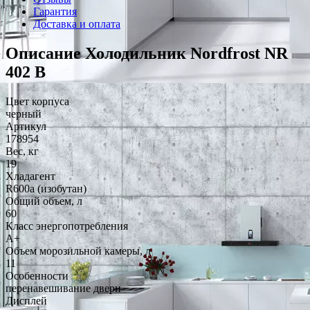
Гарантия
Доставка и оплата
Описание Холодильник Nordfrost NR
402 B
Цвет корпуса
черный
Артикул
178954
Вес, кг
19
Хладагент
R600a (изобутан)
Общий объем, л
60
Класс энергопотребления
A+
Объем морозильной камеры, л
11
Особенности
перенавешивание двери
Дисплей