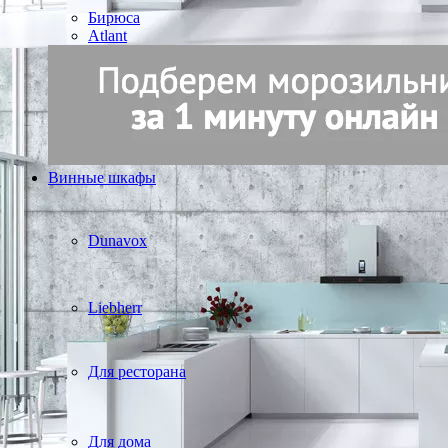
Бирюса
Atlant
Винные шкафы
Dunavox
Liebherr
Для ресторана
Для дома