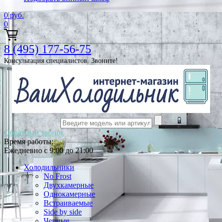
0
руб.
0
8 (495) 177-56-75
Консультация специалистов. Звоните!
Обратный звонок
Время работы:
Ежедневно с 9:00 до 21:00
Холодильники
No Frost
Двухкамерные
Однокамерные
Встраиваемые
Side by side
Черные