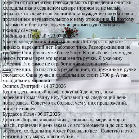
(скрыта от потребителя) необходимость проведения очистки
холодильника в сервисном центре (причем за не малые
деньги), что является введением в заблуждение покупателя и
проявлением неуважительного к нему отношения. И поэтому
знакомым и близким людям я не рекомендую покупать
технику самсунг.
Любишкин Николай
/ 23.07.2026
У меня холодильник и морозильник Либхерр. По работе
никаких нареканий нет. Работают тихо. Размораживания не
требуют. Они у меня уже более 5 лет. Кто выберет эту модель
будьте готовы через это время менять ручки. Я уже одну
заменил. Это самое не отработанное место в этой
конструкции. То пластик в ручке лопнет, то пружинка в ручке
сломается. Одна ручка в холодильнике стоит 1700 р. А так,
холодильник хороший.
Осипов Дмитрий
/ 14.07.2026
Купил здесь винный шкаф, покупкой доволен, пока
нареканий к магазину нет. Доставили на следующий день
после заказа. Советую тк больше, чем у них предложений,
нигде не нашёл
Бурдасов Илья
/ 06.07.2026
Долго выбирали холодильник , сошлись на модели марки
hitachi, привезли в день заказа , с этого момента и до сих пор в
восторге, холодильник может буквально все ! Советую и этот
магазин и эту марку для покупки.