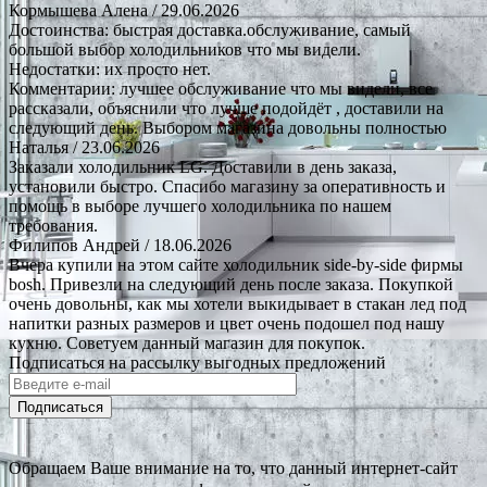
Кормышева Алена
/ 29.06.2026
Достоинства: быстрая доставка.обслуживание, самый
большой выбор холодильников что мы видели.
Недостатки: их просто нет.
Комментарии: лучшее обслуживание что мы видели, все
рассказали, объяснили что лучше подойдёт , доставили на
следующий день. Выбором магазина довольны полностью
Наталья
/ 23.06.2026
Заказали холодильник LG. Доставили в день заказа,
установили быстро. Спасибо магазину за оперативность и
помощь в выборе лучшего холодильника по нашем
требования.
Филипов Андрей
/ 18.06.2026
Вчера купили на этом сайте холодильник side-by-side фирмы
bosh. Привезли на следующий день после заказа. Покупкой
очень довольны, как мы хотели выкидывает в стакан лед под
напитки разных размеров и цвет очень подошел под нашу
кухню. Советуем данный магазин для покупок.
Подписаться на рассылку выгодных предложений
Подписаться
Обращаем Ваше внимание на то, что данный интернет-сайт