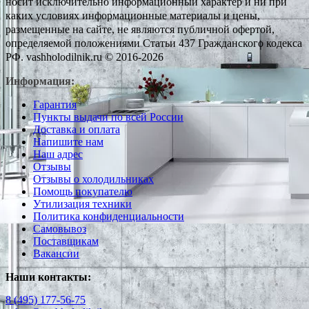
носит исключительно информационный характер и ни при
каких условиях информационные материалы и цены,
размещенные на сайте, не являются публичной офертой,
определяемой положениями Статьи 437 Гражданского кодекса
РФ. vashholodilnik.ru © 2016-2026
Информация:
Гарантия
Пункты выдачи по всей России
Доставка и оплата
Напишите нам
Наш адрес
Отзывы
Отзывы о холодильниках
Помощь покупателю
Утилизация техники
Политика конфиденциальности
Самовывоз
Поставщикам
Вакансии
Наши контакты:
8 (495) 177-56-75