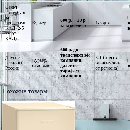
Санкт-
Петербург
за
П
600 р. + 30 р.
пределами
Курьер
1-3 дня
п
за километр
КАД (2-5
н
км от
КАД)
600 р. до
транспортной
Другие
3-10 дня (в
Курьер,
компании,
П
регионы
зависимости
самовывоз
далее по
п
России
от региона)
тарифам
компании
Похожие товары