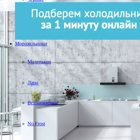
Морозильники
Маленькие
Лари
Встраиваемые
No Frost