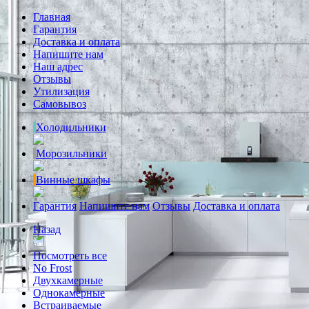
Главная
Гарантия
Доставка и оплата
Напишите нам
Наш адрес
Отзывы
Утилизация
Самовывоз
Холодильники
Морозильники
Винные шкафы
Гарантия
Напишите нам
Отзывы
Доставка и оплата
Назад
Посмотреть все
No Frost
Двухкамерные
Однокамерные
Встраиваемые