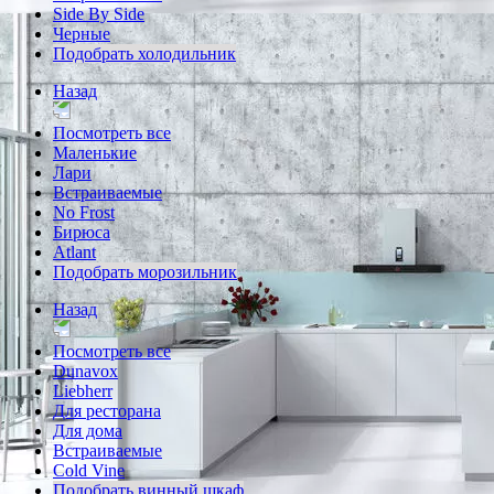
Side By Side
Черные
Подобрать холодильник
Назад
Посмотреть все
Маленькие
Лари
Встраиваемые
No Frost
Бирюса
Atlant
Подобрать морозильник
Назад
Посмотреть все
Dunavox
Liebherr
Для ресторана
Для дома
Встраиваемые
Cold Vine
Подобрать винный шкаф