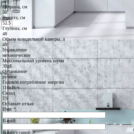
нет
Ширина, см
50
Высота, см
52.5
Глубина, см
48
Объем холодильной камеры, л
49
Управление
механическое
Максимальный уровень шума
39дБ
Оттаивание
ручное
Годовое потребление энергии
110кВтч
Склад
TS
Оставьте отзыв
Имя:
*
E-mail:
Комментарий:
*