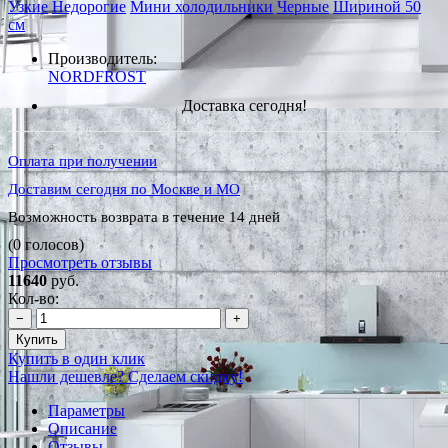
Узкие
Недорогие
Мини холодильники
Черные
Шириной 50
см
Производитель:
NORDFROST
Доставка сегодня!
Оплата при получении
Доставим сегодня по Москве и МО
Возможность возврата в течение 14 дней
(0 голосов)
Просмотреть отзывы
11640
руб.
Кол-во:
−
+
Купить
Купить в один клик
Нашли дешевле? Сделаем скидку!
Параметры
Описание
Отзывы