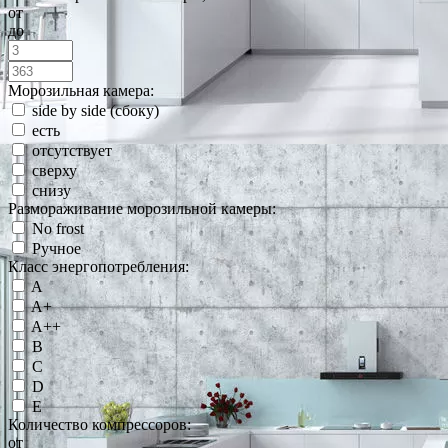
от
до
Морозильная камера:
side by side (сбоку)
есть
отсутствует
сверху
снизу
Размораживание морозильной камеры:
No frost
Ручное
Класс энергопотребления:
A
A+
A++
B
C
D
E
Количество компрессоров:
от