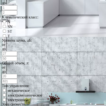
до
Климатический класс:
N
SN
ST
T
Уровень шума, дБ:
от
до
Общий объем, л:
от
до
Тип управления:
механическое
электромеханическое
электронное
Зона свежести: