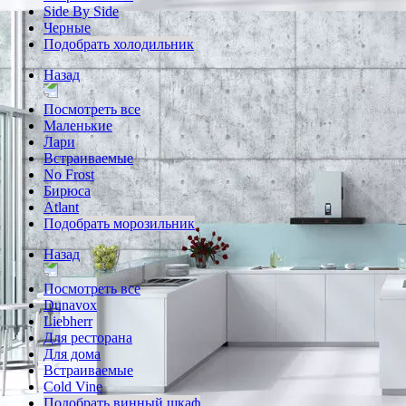
Side By Side
Черные
Подобрать холодильник
Назад
Посмотреть все
Маленькие
Лари
Встраиваемые
No Frost
Бирюса
Atlant
Подобрать морозильник
Назад
Посмотреть все
Dunavox
Liebherr
Для ресторана
Для дома
Встраиваемые
Cold Vine
Подобрать винный шкаф