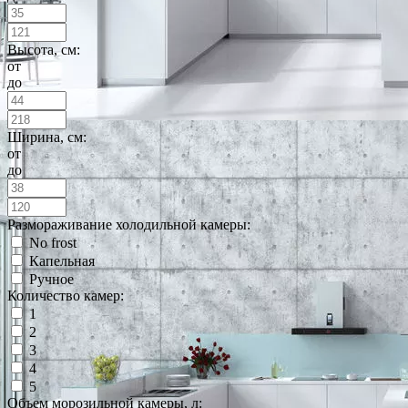
Высота, см:
от
до
Ширина, см:
от
до
Размораживание холодильной камеры:
No frost
Капельная
Ручное
Количество камер:
1
2
3
4
5
Объем морозильной камеры, л: