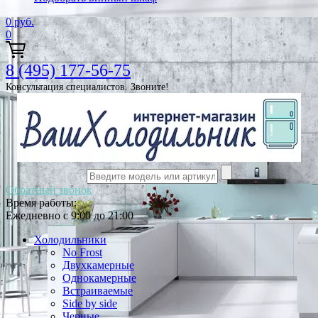
0
руб.
0
8 (495) 177-56-75
Консультация специалистов. Звоните!
Обратный звонок
Время работы:
Ежедневно с 9:00 до 21:00
Холодильники
No Frost
Двухкамерные
Однокамерные
Встраиваемые
Side by side
Черные