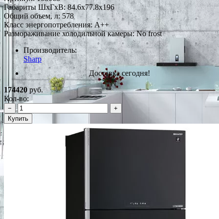
Габариты ШxГxВ: 84.6x77.8x196
Общий объем, л: 578
Класс энергопотребления: A++
Размораживание холодильной камеры: No frost
Производитель:
Sharp
Доставка сегодня!
174420
руб.
Кол-во:
−
+
Купить