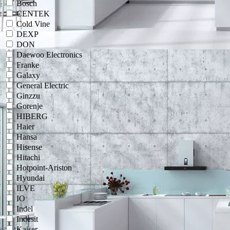
Bosch
CENTEK
Cold Vine
DEXP
DON
Daewoo Electronics
Franke
Galaxy
General Electric
Ginzzu
Gorenje
HIBERG
Haier
Hansa
Hisense
Hitachi
Hotpoint-Ariston
Hyundai
ILVE
IO
Indel
Indesit
Kaiser