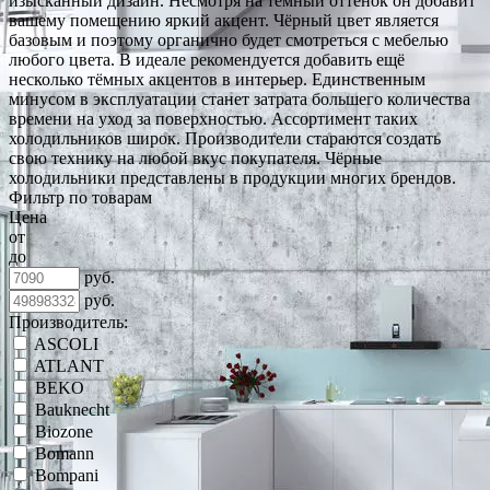
изысканный дизайн. Несмотря на тёмный оттенок он добавит
вашему помещению яркий акцент. Чёрный цвет является
базовым и поэтому органично будет смотреться с мебелью
любого цвета. В идеале рекомендуется добавить ещё
несколько тёмных акцентов в интерьер. Единственным
минусом в эксплуатации станет затрата большего количества
времени на уход за поверхностью. Ассортимент таких
холодильников широк. Производители стараются создать
свою технику на любой вкус покупателя. Чёрные
холодильники представлены в продукции многих брендов.
Фильтр по товарам
Цена
от
до
руб.
руб.
Производитель:
ASCOLI
ATLANT
BEKO
Bauknecht
Biozone
Bomann
Bompani