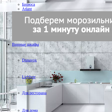
Бирюса
Atlant
Винные шкафы
Dunavox
Liebherr
Для ресторана
Для дома