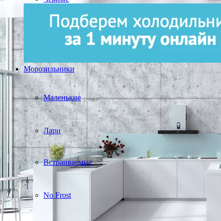
Морозильники
Маленькие
Лари
Встраиваемые
No Frost