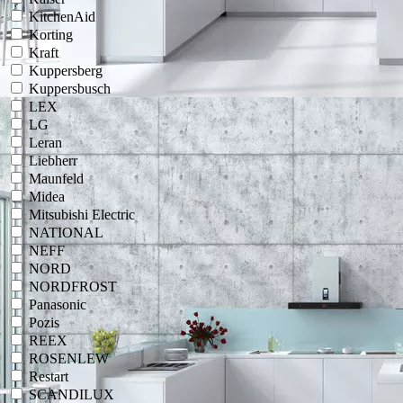
KitchenAid
Korting
Kraft
Kuppersberg
Kuppersbusch
LEX
LG
Leran
Liebherr
Maunfeld
Midea
Mitsubishi Electric
NATIONAL
NEFF
NORD
NORDFROST
Panasonic
Pozis
REEX
ROSENLEW
Restart
SCANDILUX