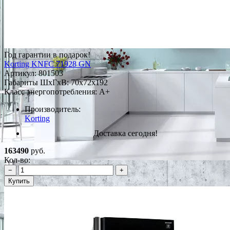
Год гарантии в подарок!
Korting KNFC 71928 GN
Артикул:
801503
Габариты ШxГxВ: 70x72x192
Класс энергопотребления: A+
Производитель:
Korting
Доставка сегодня!
163490
руб.
Кол-во:
−
+
Купить