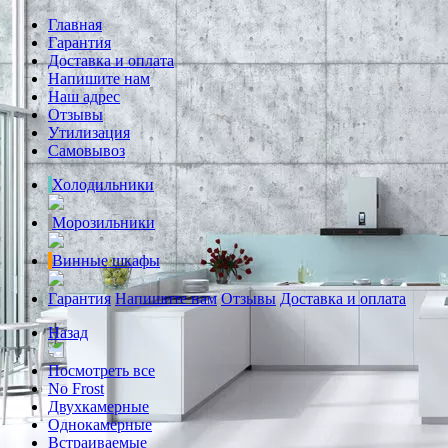
Главная
Гарантия
Доставка и оплата
Напишите нам
Наш адрес
Отзывы
Утилизация
Самовывоз
Холодильники
Морозильники
Винные шкафы
Гарантия
Напишите нам
Отзывы
Доставка и оплата
Назад
Посмотреть все
No Frost
Двухкамерные
Однокамерные
Встраиваемые