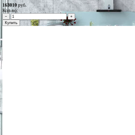
163010
руб.
Кол-во:
−
+
Купить