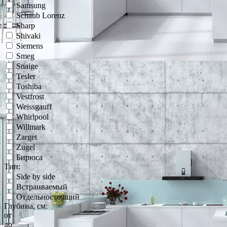
Samsung
Schaub Lorenz
Sharp
Shivaki
Siemens
Smeg
Snaige
Tesler
Toshiba
Vestfrost
Weissgauff
Whirlpool
Willmark
Zarget
Zugel
Бирюса
Тип:
Side by side
Встраиваемый
Отдельностоящий
Глубина, см:
от
до