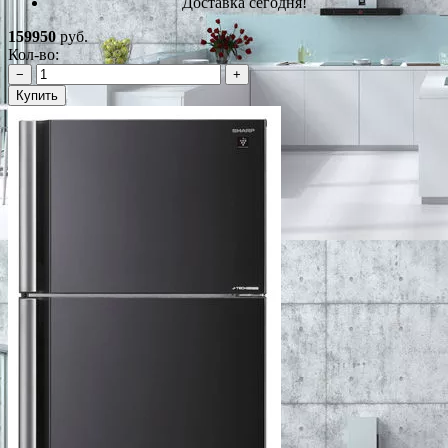
Доставка сегодня!
159950
руб.
Кол-во:
−
+
Купить