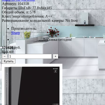
Артикул:
104318
Габариты ШxГxВ: 77.8x84x185
Общий объем, л: 578
Класс энергопотребления: A++
Размораживание холодильной камеры: No frost
Производитель:
Sharp
Доставка сегодня!
174420
руб.
Кол-во:
−
+
Купить