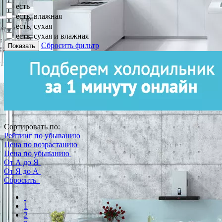
есть
есть, влажная
есть, сухая
есть, сухая и влажная
Сбросить фильтр
Показать
Сортировать по:
Рейтинг по убыванию
Цена по возрастанию
Цена по убыванию
От А до Я
От Я до А
Сбросить
1
2