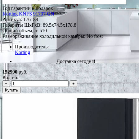
Год гарантии в подарок!
Korting KNFS 91797 GN
Артикул:
176189
Габариты ШxГxВ: 89.5x74.5x178.8
Общий объем, л: 510
Размораживание холодильной камеры: No frost
Производитель:
Korting
Доставка сегодня!
152990
руб.
Кол-во:
−
+
Купить