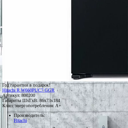
Год гарантии в подарок!
Hitachi R W660PUC7 GGR
Артикул:
800200
Габариты ШxГxВ: 86x73x184
Класс энергопотребления: A+
Производитель:
Hitachi