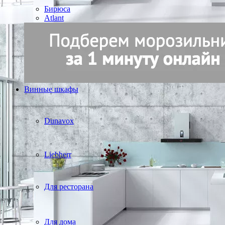
Бирюса
Atlant
Винные шкафы
Dunavox
Liebherr
Для ресторана
Для дома