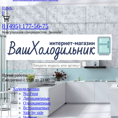
0
руб.
0
8 (495) 177-56-75
Консультация специалистов. Звоните!
Обратный звонок
Время работы:
Ежедневно с 9:00 до 21:00
Холодильники
No Frost
Двухкамерные
Однокамерные
Встраиваемые
Side by side
Черные