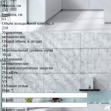
57
Высота, см
150
Глубина, см
63
Объем холодильной камеры, л
210
Управление
механическое
Общий объем, в литрах
261
Максимальный уровень шума
39 дБ
Оттаивание
автоматическое
Годовое потребление энергии
265 кВтч
Склад
VS
Оставьте отзыв
Имя:
*
E-mail:
Комментарий:
*