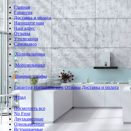
Главная
Гарантия
Доставка и оплата
Напишите нам
Наш адрес
Отзывы
Утилизация
Самовывоз
Холодильники
Морозильники
Винные шкафы
Гарантия
Напишите нам
Отзывы
Доставка и оплата
Назад
Посмотреть все
No Frost
Двухкамерные
Однокамерные
Встраиваемые