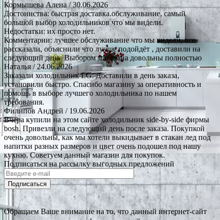
Кормышева Алена
/ 30.06.2026
Достоинства: быстрая доставка.обслуживание, самый
большой выбор холодильников что мы видели.
Недостатки: их просто нет.
Комментарии: лучшее обслуживание что мы видели, все
рассказали, объяснили что лучше подойдёт , доставили на
следующий день. Выбором магазина довольны полностью
Наталья
/ 24.06.2026
Заказали холодильник LG. Доставили в день заказа,
установили быстро. Спасибо магазину за оперативность и
помощь в выборе лучшего холодильника по нашем
требования.
Филипов Андрей
/ 19.06.2026
Вчера купили на этом сайте холодильник side-by-side фирмы
bosh. Привезли на следующий день после заказа. Покупкой
очень довольны, как мы хотели выкидывает в стакан лед под
напитки разных размеров и цвет очень подошел под нашу
кухню. Советуем данный магазин для покупок.
Подписаться на рассылку выгодных предложений
Подписаться
Обращаем Ваше внимание на то, что данный интернет-сайт