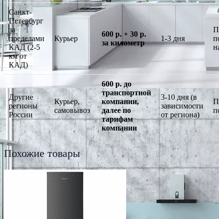
Санкт-
Петербург
за
П
600 р. + 30 р.
пределами
Курьер
1-3 дня
п
за километр
КАД (2-5
н
км от
КАД)
600 р. до
транспортной
Другие
3-10 дня (в
Курьер,
компании,
П
регионы
зависимости
самовывоз
далее по
п
России
от региона)
тарифам
компании
Похожие товары