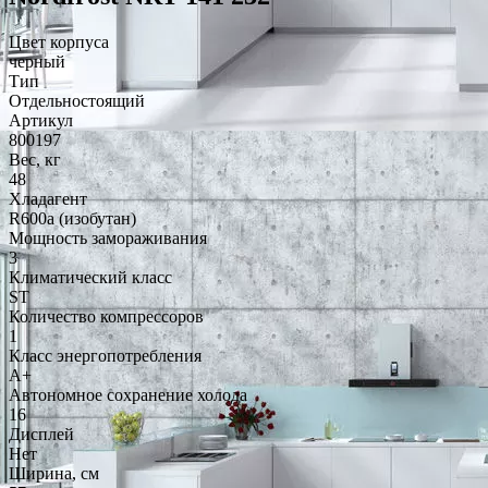
Цвет корпуса
черный
Тип
Отдельностоящий
Артикул
800197
Вес, кг
48
Хладагент
R600a (изобутан)
Мощность замораживания
3
Климатический класс
ST
Количество компрессоров
1
Класс энергопотребления
A+
Автономное сохранение холода
16
Дисплей
Нет
Ширина, см