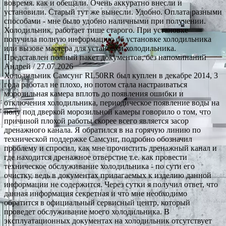
вовремя. как и обещали. Очень аккуратно внесли и
установили. Старый тут же вынесли. Удобно. Оплата разными
способами - мне было удобно наличными при получении.
Холодильник. работает тише старого. При установке
получила полную информацию об установке холодильника
или вызове мастера для установки холодильника.
Представлен полный пакет документов, без напоминаний
Андрей
/ 27.07.2026
Холодильник Самсунг RL50RR был куплен в декабре 2014, 3
года работал не плохо, но потом стала настраиваться
морозильная камера вплоть до появления ошибки и
отключения холодильника, периодическое появление воды на
полу под дверкой морозильной камеры говорило о том, что
причиной плохой работы скорее всего является засор
дренажного канала. Я обратился в на горячую линию по
технической поддержке Самсунг, подробно обозначил
проблему и спросил, как мне прочистить дренажный канал и
где находится дренажное отверстие т.е. как провести
техническое обслуживание холодильника - по сути его
очистку, ведь в документах прилагаемых к изделию данной
информации не содержится. Через сутки я получил ответ, что
данная информация секретная и что мне необходимо
обратится в официальный сервисный центр, который
проведет обслуживание моего холодильника. В
эксплуатационных документах на холодильник отсутствует