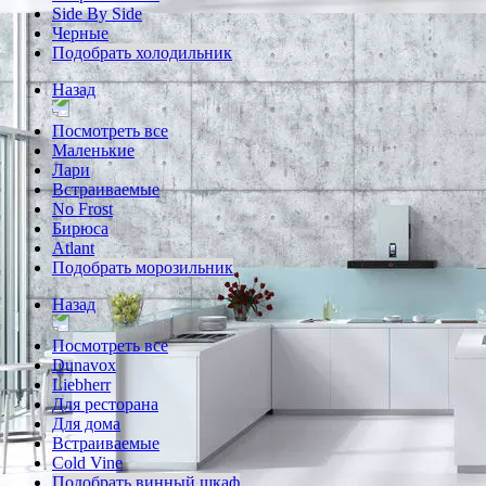
Side By Side
Черные
Подобрать холодильник
Назад
Посмотреть все
Маленькие
Лари
Встраиваемые
No Frost
Бирюса
Atlant
Подобрать морозильник
Назад
Посмотреть все
Dunavox
Liebherr
Для ресторана
Для дома
Встраиваемые
Cold Vine
Подобрать винный шкаф