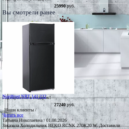
25990
руб.
Вы смотрели ранее
Nordfrost NRT 141 232
Год гарантии в подарок!
27240
руб.
Наши клиенты /
Читать все
Татьяна Николаевна
/ 01.08.2026
Заказала Холодильник BEKO RCNK 270K20 W. Доставили