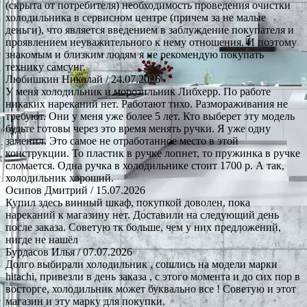
(скрыта от потребителя) необходимость проведения очистки
холодильника в сервисном центре (причем за не малые
деньги), что является введением в заблуждение покупателя и
проявлением неуважительного к нему отношения. И поэтому
знакомым и близким людям я не рекомендую покупать
технику самсунг.
Любишкин Николай
/ 24.07.2026
У меня холодильник и морозильник Либхерр. По работе
никаких нареканий нет. Работают тихо. Размораживания не
требуют. Они у меня уже более 5 лет. Кто выберет эту модель
будьте готовы через это время менять ручки. Я уже одну
заменил. Это самое не отработанное место в этой
конструкции. То пластик в ручке лопнет, то пружинка в ручке
сломается. Одна ручка в холодильнике стоит 1700 р. А так,
холодильник хороший.
Осипов Дмитрий
/ 15.07.2026
Купил здесь винный шкаф, покупкой доволен, пока
нареканий к магазину нет. Доставили на следующий день
после заказа. Советую тк больше, чем у них предложений,
нигде не нашёл
Бурдасов Илья
/ 07.07.2026
Долго выбирали холодильник , сошлись на модели марки
hitachi, привезли в день заказа , с этого момента и до сих пор в
восторге, холодильник может буквально все ! Советую и этот
магазин и эту марку для покупки.