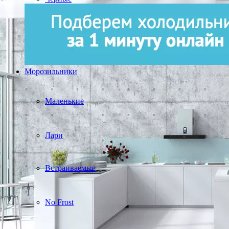
Морозильники
Маленькие
Лари
Встраиваемые
No Frost