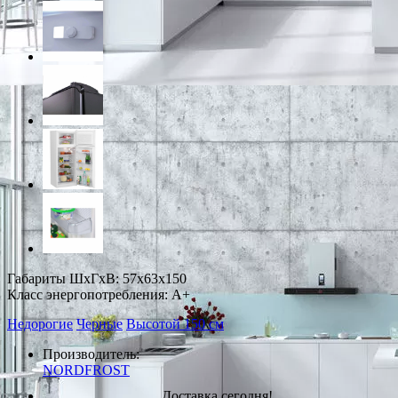
Габариты ШxГxВ: 57x63x150
Класс энергопотребления: A+
Недорогие
Черные
Высотой 150 см
Производитель:
NORDFROST
Доставка сегодня!