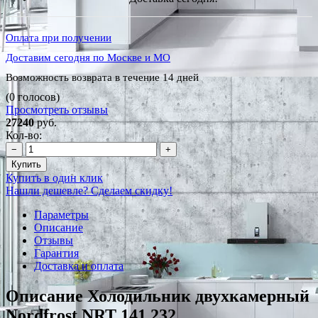
Оплата при получении
Доставим сегодня по Москве и МО
Возможность возврата в течение 14 дней
(0 голосов)
Просмотреть отзывы
27240
руб.
Кол-во:
−
+
Купить
Купить в один клик
Нашли дешевле? Сделаем скидку!
Параметры
Описание
Отзывы
Гарантия
Доставка и оплата
Описание Холодильник двухкамерный
Nordfrost NRT 141 232