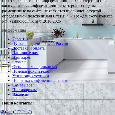
носит исключительно информационный характер и ни при
каких условиях информационные материалы и цены,
размещенные на сайте, не являются публичной офертой,
определяемой положениями Статьи 437 Гражданского кодекса
РФ. vashholodilnik.ru © 2016-2026
Информация:
Гарантия
Пункты выдачи по всей России
Доставка и оплата
Напишите нам
Наш адрес
Отзывы
Отзывы о холодильниках
Помощь покупателю
Утилизация техники
Политика конфиденциальности
Самовывоз
Поставщикам
Вакансии
Наши контакты:
8 (495) 177-56-75