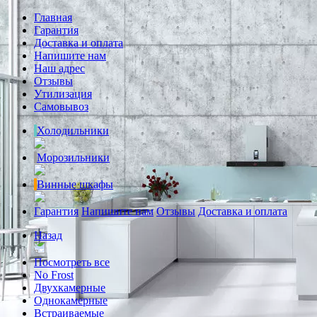
Главная
Гарантия
Доставка и оплата
Напишите нам
Наш адрес
Отзывы
Утилизация
Самовывоз
Холодильники
Морозильники
Винные шкафы
Гарантия
Напишите нам
Отзывы
Доставка и оплата
Назад
Посмотреть все
No Frost
Двухкамерные
Однокамерные
Встраиваемые