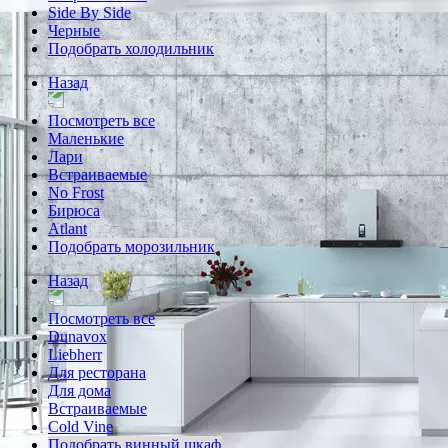
Side By Side
Черные
Подобрать холодильник
Назад
Посмотреть все
Маленькие
Лари
Встраиваемые
No Frost
Бирюса
Atlant
Подобрать морозильник
Назад
Посмотреть все
Dunavox
Liebherr
Для ресторана
Для дома
Встраиваемые
Cold Vine
Подобрать винный шкаф