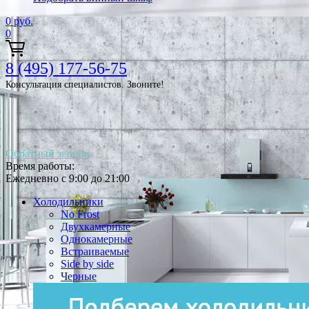
0
руб.
0
8 (495) 177-56-75
Консультация специалистов. Звоните!
Обратный звонок
Время работы:
Ежедневно с 9:00 до 21:00
Холодильники
No Frost
Двухкамерные
Однокамерные
Встраиваемые
Side by side
Черные