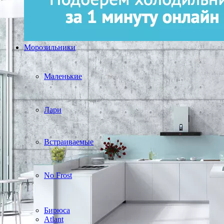
Морозильники
Маленькие
Лари
Встраиваемые
No Frost
Бирюса
Atlant