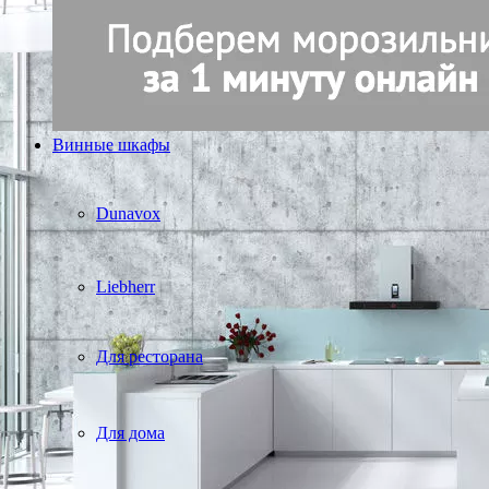
Винные шкафы
Dunavox
Liebherr
Для ресторана
Для дома