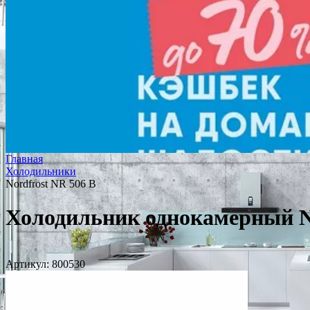
Главная
Холодильники
Nordfrost NR 506 B
Холодильник однокамерный No
Артикул:
800530