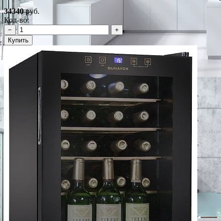
34340
руб.
Кол-во:
−
+
Купить