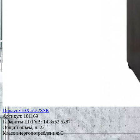
Dunavox DX-7.22SSK
Артикул:
101169
Габариты ШxГxВ: 14.8x52.5x87
Общий объем, л: 22
Класс энергопотребления: C