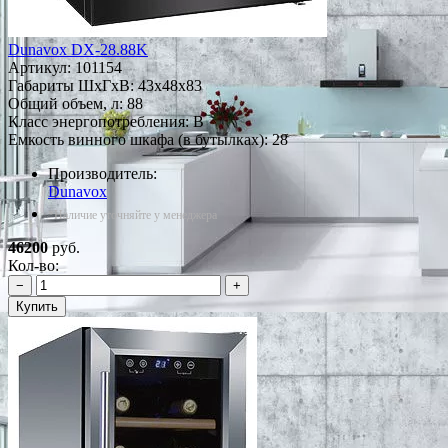
Dunavox DX-28.88K
Артикул:
101154
Габариты ШxГxВ: 43x48x83
Общий объем, л: 88
Класс энергопотребления: B
Емкость винного шкафа (в бутылках): 28
Производитель:
Dunavox
*Наличие уточняйте у менеджера
46200
руб.
Кол-во:
−
+
Купить