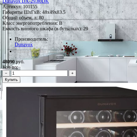
Dunavox DX-29.80DK
Артикул:
101155
Габариты ШxГxВ: 48x49x83.5
Общий объем, л: 80
Класс энергопотребления: B
Емкость винного шкафа (в бутылках): 29
Производитель:
Dunavox
*Наличие уточняйте у менеджера
48090
руб.
Кол-во:
−
+
Купить