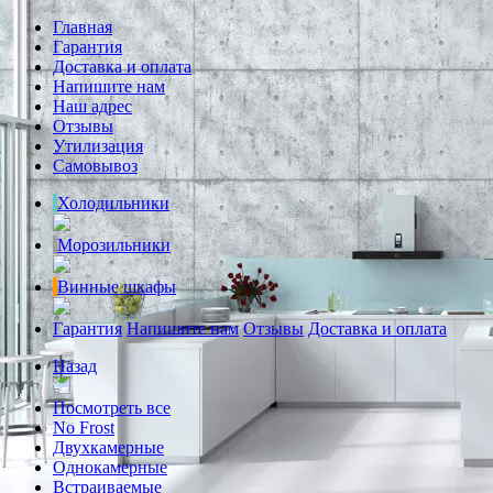
Главная
Гарантия
Доставка и оплата
Напишите нам
Наш адрес
Отзывы
Утилизация
Самовывоз
Холодильники
Морозильники
Винные шкафы
Гарантия
Напишите нам
Отзывы
Доставка и оплата
Назад
Посмотреть все
No Frost
Двухкамерные
Однокамерные
Встраиваемые