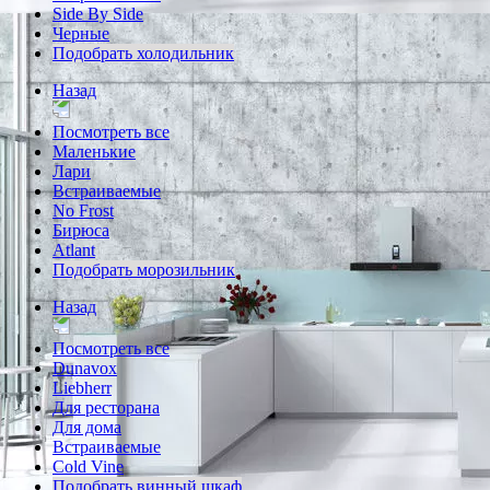
Side By Side
Черные
Подобрать холодильник
Назад
Посмотреть все
Маленькие
Лари
Встраиваемые
No Frost
Бирюса
Atlant
Подобрать морозильник
Назад
Посмотреть все
Dunavox
Liebherr
Для ресторана
Для дома
Встраиваемые
Cold Vine
Подобрать винный шкаф