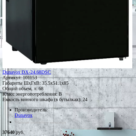
Dunavox DX-24.68DSC
Артикул:
101153
Габариты ШxГxВ: 35.5x51.1x85
Общий объем, л: 68
Класс энергопотребления: B
Емкость винного шкафа (в бутылках): 24
Производитель:
Dunavox
*Наличие уточняйте у менеджера
37640
руб.