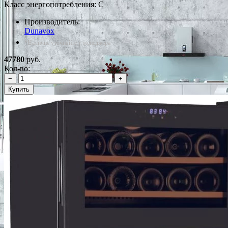
Класс энергопотребления: C
Производитель:
Dunavox
*Наличие уточняйте у менеджера
47780
руб.
Кол-во:
−
+
Купить