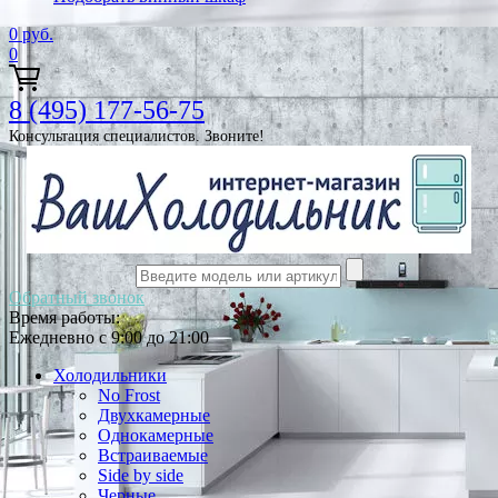
0
руб.
0
8 (495) 177-56-75
Консультация специалистов. Звоните!
Обратный звонок
Время работы:
Ежедневно с 9:00 до 21:00
Холодильники
No Frost
Двухкамерные
Однокамерные
Встраиваемые
Side by side
Черные