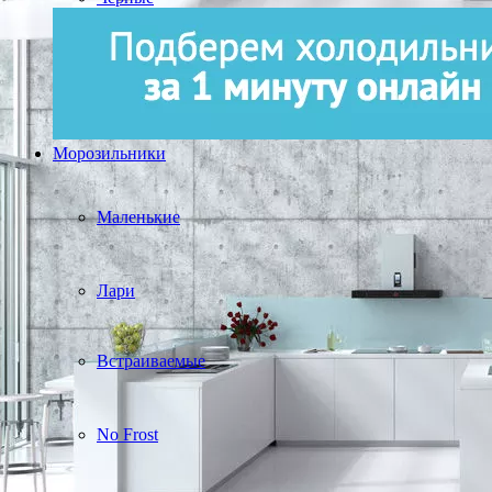
Морозильники
Маленькие
Лари
Встраиваемые
No Frost