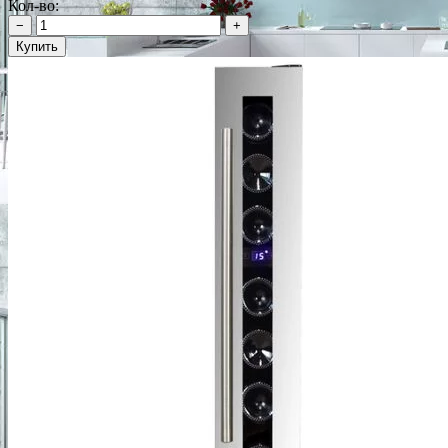
Кол-во:
−
+
Купить