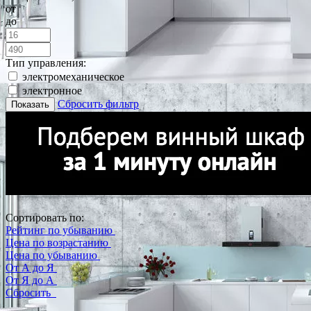
от
до
Тип управления:
электромеханическое
электронное
Сбросить фильтр
Показать
Сортировать по:
Рейтинг по убыванию
Цена по возрастанию
Цена по убыванию
От А до Я
От Я до А
Сбросить