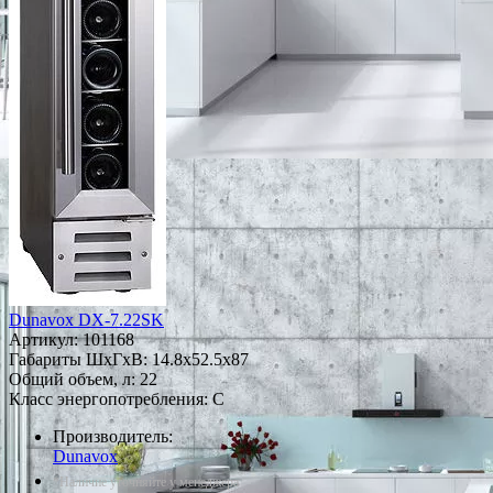
Dunavox DX-7.22SK
Артикул:
101168
Габариты ШxГxВ: 14.8x52.5x87
Общий объем, л: 22
Класс энергопотребления: C
Производитель:
Dunavox
*Наличие уточняйте у менеджера