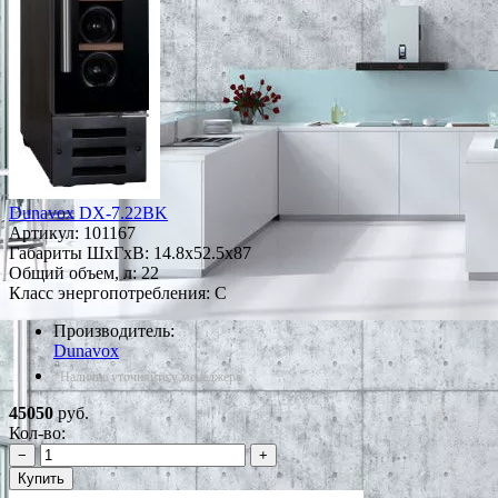
Dunavox DX-7.22BK
Артикул:
101167
Габариты ШxГxВ: 14.8x52.5x87
Общий объем, л: 22
Класс энергопотребления: C
Производитель:
Dunavox
*Наличие уточняйте у менеджера
45050
руб.
Кол-во:
−
+
Купить