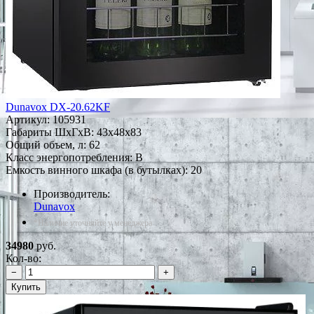
Dunavox DX-20.62KF
Артикул:
105931
Габариты ШxГxВ: 43x48x83
Общий объем, л: 62
Класс энергопотребления: B
Емкость винного шкафа (в бутылках): 20
Производитель:
Dunavox
*Наличие уточняйте у менеджера
34980
руб.
Кол-во:
−
+
Купить