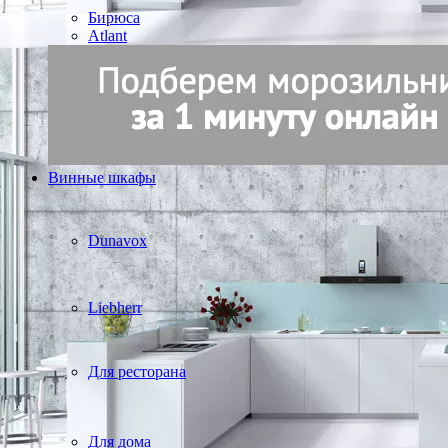
Бирюса
Atlant
Винные шкафы
Dunavox
Liebherr
Для ресторана
Для дома