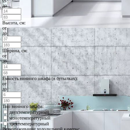
от
до
Высота, см:
от
до
Ширина, см:
от
до
Емкость винного шкафа (в бутылках):
от
до
Тип винного шкафа:
двухтемпературный
монотемпературный
трехтемпературный
Размораживание холодильной камеры: