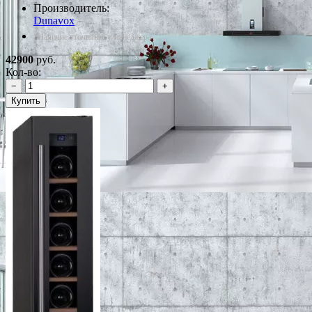
Производитель:
Dunavox
*Наличие уточняйте у менеджера
42900
руб.
Кол-во:
−
+
Купить