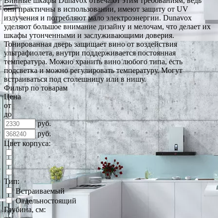
Винные шкафы Dunavox отвечают этим требованиям, ведь
они практичны в использовании, имеют защиту от UV
излучения и потребляют мало электроэнергии. Dunavox
уделяют большое внимание дизайну и мелочам, что делает их
шкафы утонченными и заслуживающими доверия.
Тонированная дверь защищает вино от воздействия
ультрафиолета, внутри поддерживается постоянная
температура. Можно хранить вино любого типа, есть
подсветка и можно регулировать температуру. Могут
встраиваться под столешницу или в нишу.
Фильтр по товарам
Цена
от
до
руб.
руб.
Цвет корпуса:
Тип:
Встраиваемый
Отдельностоящий
Глубина, см: