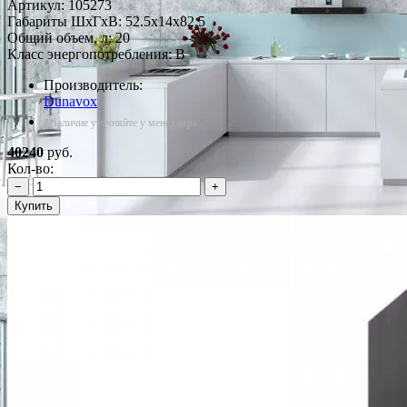
Артикул:
105273
Габариты ШxГxВ: 52.5x14x82.5
Общий объем, л: 20
Класс энергопотребления: B
Производитель:
Dunavox
*Наличие уточняйте у менеджера
40240
руб.
Кол-во:
−
+
Купить