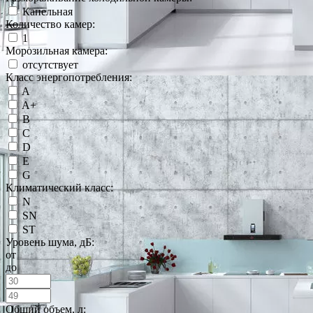
Капельная
Количество камер:
1
Морозильная камера:
отсутствует
Класс энергопотребления:
A
A+
B
C
D
E
G
Климатический класс:
N
SN
ST
Уровень шума, дБ:
от
до
Общий объем, л: