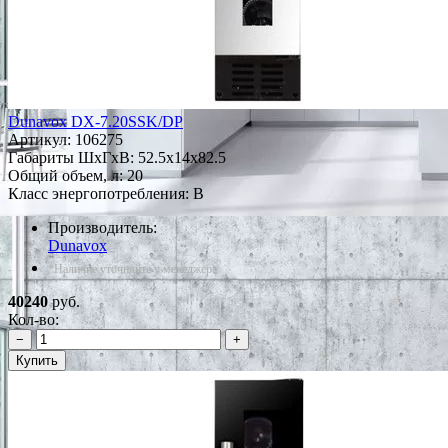
Dunavox DX-7.20SSK/DP
Артикул:
106275
Габариты ШxГxВ: 52.5x14x82.5
Общий объем, л: 20
Класс энергопотребления: B
Производитель:
Dunavox
*Наличие уточняйте у менеджера
40240
руб.
Кол-во:
−
+
Купить