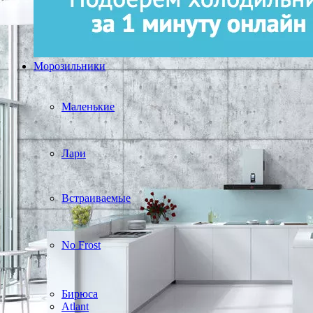
Морозильники
Маленькие
Лари
Встраиваемые
No Frost
Бирюса
Atlant