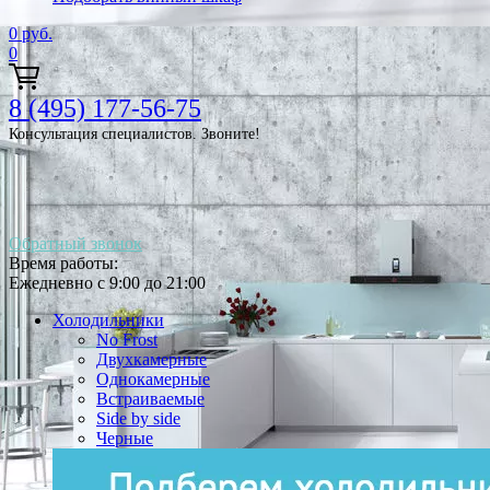
0
руб.
0
8 (495) 177-56-75
Консультация специалистов. Звоните!
Обратный звонок
Время работы:
Ежедневно с 9:00 до 21:00
Холодильники
No Frost
Двухкамерные
Однокамерные
Встраиваемые
Side by side
Черные