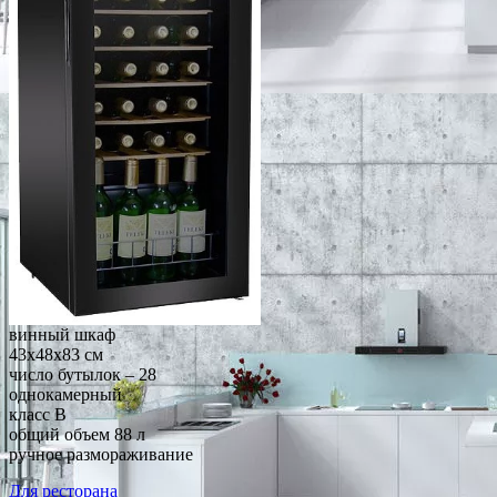
винный шкаф
43x48x83 см
число бутылок – 28
однокамерный
класс B
общий объем 88 л
ручное размораживание
Для ресторана