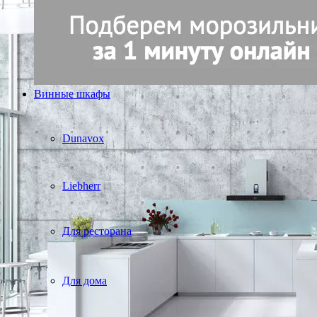
Винные шкафы
Dunavox
Liebherr
Для ресторана
Для дома