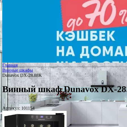
Главная
Винные шкафы
Dunavox DX-28.88K
Винный шкаф Dunavox DX-28
Артикул:
101154