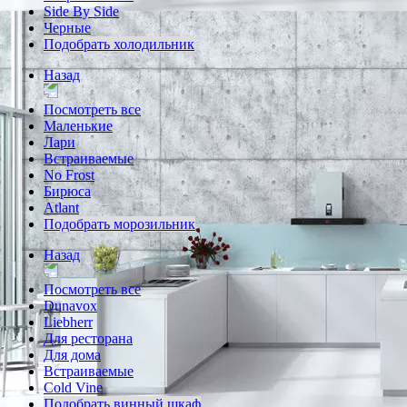
Side By Side
Черные
Подобрать холодильник
Назад
Посмотреть все
Маленькие
Лари
Встраиваемые
No Frost
Бирюса
Atlant
Подобрать морозильник
Назад
Посмотреть все
Dunavox
Liebherr
Для ресторана
Для дома
Встраиваемые
Cold Vine
Подобрать винный шкаф