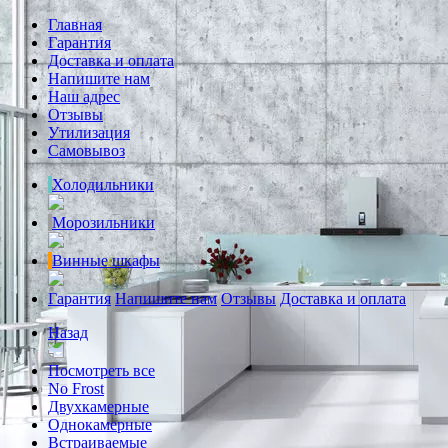
Главная
Гарантия
Доставка и оплата
Напишите нам
Наш адрес
Отзывы
Утилизация
Самовывоз
Холодильники
Морозильники
Винные шкафы
Гарантия
Напишите нам
Отзывы
Доставка и оплата
Назад
Посмотреть все
No Frost
Двухкамерные
Однокамерные
Встраиваемые