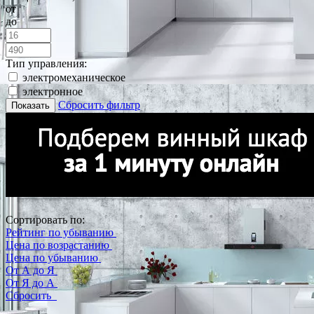
от
до
Тип управления:
электромеханическое
электронное
Сбросить фильтр
Показать
Сортировать по:
Рейтинг по убыванию
Цена по возрастанию
Цена по убыванию
От А до Я
От Я до А
Сбросить