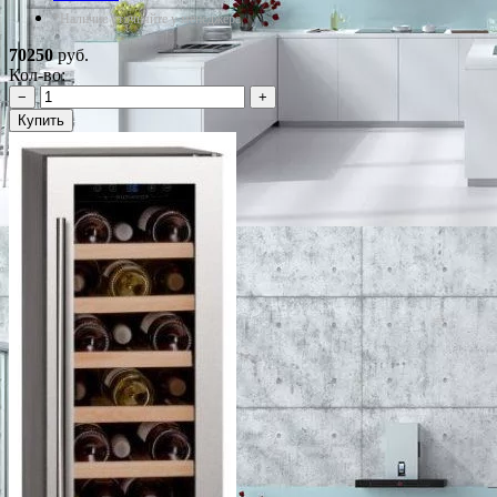
*Наличие уточняйте у менеджера
70250
руб.
Кол-во:
−
+
Купить