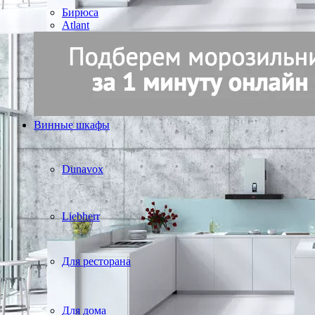
Бирюса
Atlant
Винные шкафы
Dunavox
Liebherr
Для ресторана
Для дома