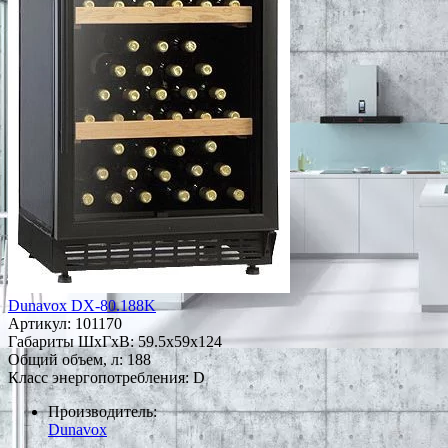
Dunavox DX-80.188K
Артикул:
101170
Габариты ШxГxВ: 59.5x59x124
Общий объем, л: 188
Класс энергопотребления: D
Производитель:
Dunavox