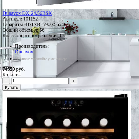
Dunavox DX-24.56BSK
Артикул:
101152
Габариты ШxГxВ: 59.3x56x46
Общий объем, л: 56
Класс энергопотребления: C
Производитель:
Dunavox
*Наличие уточняйте у менеджера
74550
руб.
Кол-во:
−
+
Купить