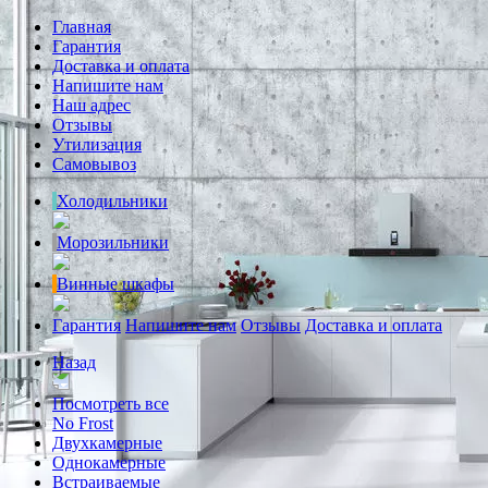
Главная
Гарантия
Доставка и оплата
Напишите нам
Наш адрес
Отзывы
Утилизация
Самовывоз
Холодильники
Морозильники
Винные шкафы
Гарантия
Напишите нам
Отзывы
Доставка и оплата
Назад
Посмотреть все
No Frost
Двухкамерные
Однокамерные
Встраиваемые