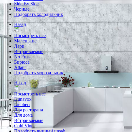
Side By Side
Черные
Подобрать холодильник
Назад
Посмотреть все
Маленькие
Лари
Встраиваемые
No Frost
Бирюса
Atlant
Подобрать морозильник
Назад
Посмотреть все
Dunavox
Liebherr
Для ресторана
Для дома
Встраиваемые
Cold Vine
Подобрать винный шкаф