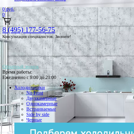
0
руб.
0
8 (495) 177-56-75
Консультация специалистов. Звоните!
Обратный звонок
Время работы:
Ежедневно с 9:00 до 21:00
Холодильники
No Frost
Двухкамерные
Однокамерные
Встраиваемые
Side by side
Черные