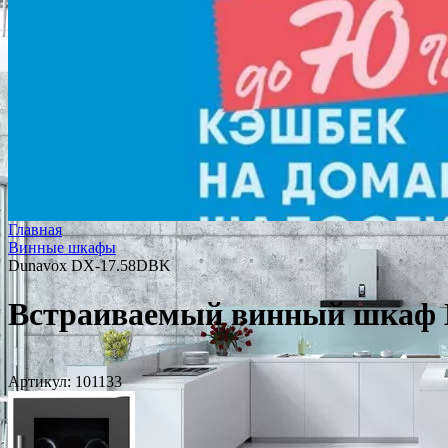
Главная
Винные шкафы
Dunavox DX-17.58DBK
Встраиваемый винный шкаф 
Артикул:
101133