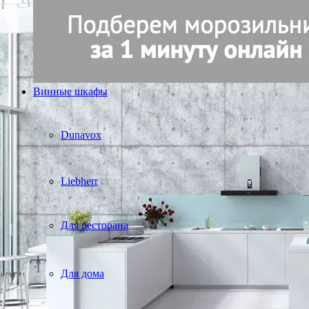
Винные шкафы
Dunavox
Liebherr
Для ресторана
Для дома