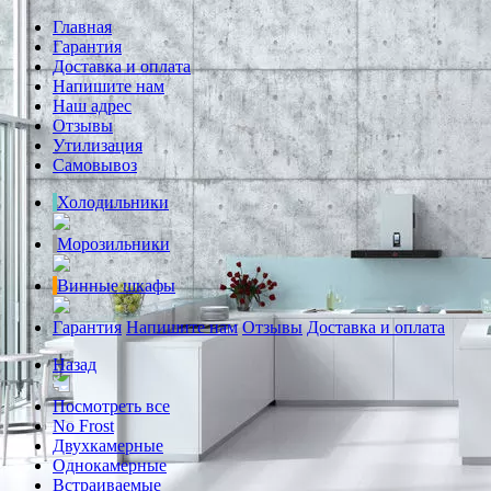
Главная
Гарантия
Доставка и оплата
Напишите нам
Наш адрес
Отзывы
Утилизация
Самовывоз
Холодильники
Морозильники
Винные шкафы
Гарантия
Напишите нам
Отзывы
Доставка и оплата
Назад
Посмотреть все
No Frost
Двухкамерные
Однокамерные
Встраиваемые