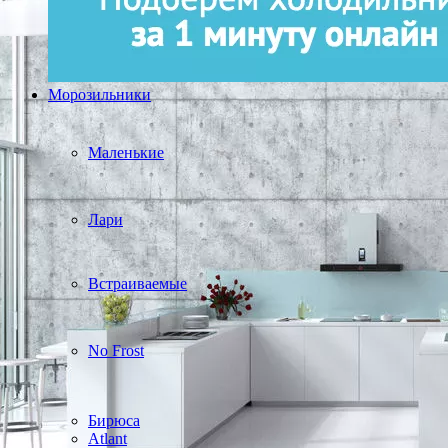
Морозильники
Маленькие
Лари
Встраиваемые
No Frost
Бирюса
Atlant