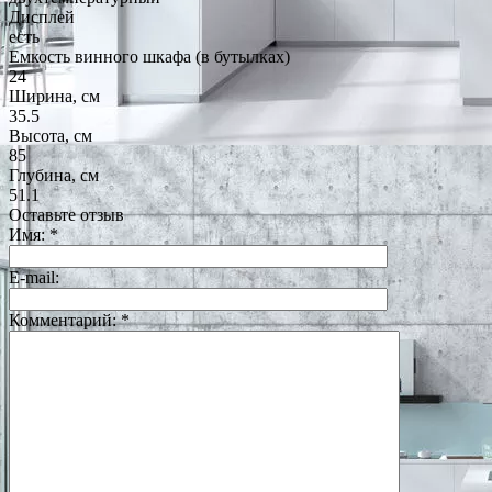
Дисплей
есть
Емкость винного шкафа (в бутылках)
24
Ширина, см
35.5
Высота, см
85
Глубина, см
51.1
Оставьте отзыв
Имя:
*
E-mail:
Комментарий:
*