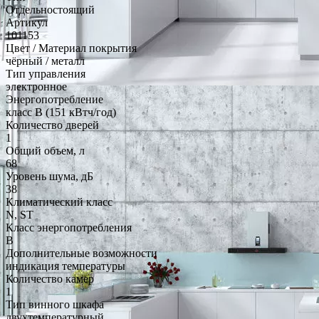
Отдельностоящий
Артикул
101153
Цвет / Материал покрытия
чёрный / металл
Тип управления
электронное
Энергопотребление
класс B (151 кВтч/год)
Количество дверей
1
Общий объем, л
68
Уровень шума, дБ
38
Климатический класс
N, ST
Класс энергопотребления
B
Дополнительные возможности
индикация температуры
Количество камер
1
Тип винного шкафа
двухтемпературный