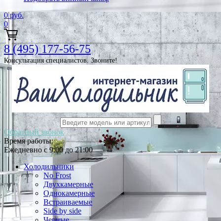
0
руб.
0
8 (495) 177-56-75
Консультация специалистов. Звоните!
Обратный звонок
Время работы:
Ежедневно с 9:00 до 21:00
Холодильники
No Frost
Двухкамерные
Однокамерные
Встраиваемые
Side by side
Черные