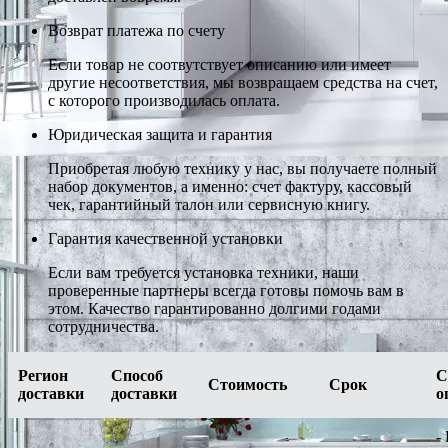
Возврат платежа по счету
Если товар не соотвутствует описанию или имеет
другие несоответствия, мы возвращаем средства на счет,
с которого производилась оплата.
Юридическая защита и гарантия
Приобретая любую технику у нас, вы получаете полный
набор документов, а именно: счет фактуру, кассовый
чек, гарантийный талон или сервисную книгу.
Гарантия качественной установки
Если вам требуется установка техники, наши
проверенные партнеры всегда готовы помочь вам в
этом. Качество гарантированно долгими годами
сотрудничества.
Регион
Способ
С
Стоимость
Срок
доставки
доставки
о
-