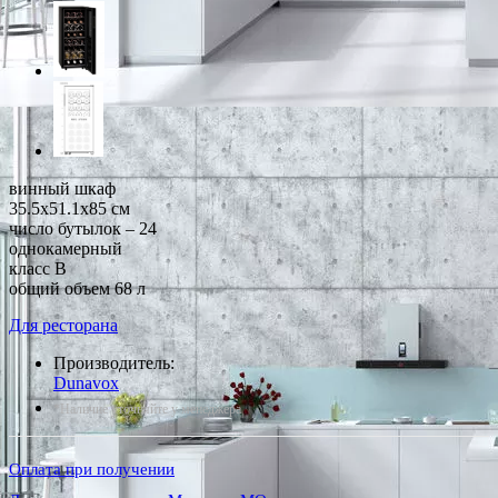
винный шкаф
35.5x51.1x85 см
число бутылок – 24
однокамерный
класс B
общий объем 68 л
Для ресторана
Производитель:
Dunavox
*Наличие уточняйте у менеджера
Оплата при получении