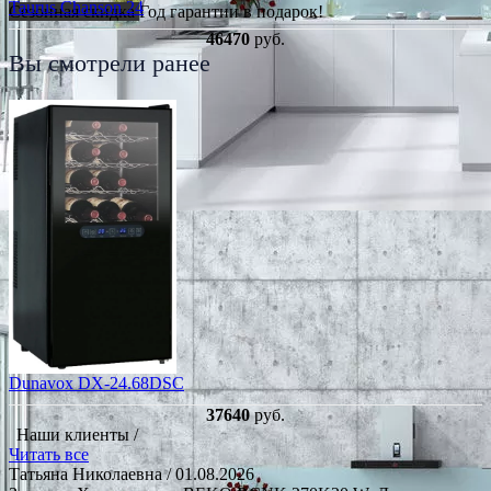
Taurus Chanson 24
Сезонная скидка
Год гарантии в подарок!
46470
руб.
Вы смотрели ранее
Dunavox DX-24.68DSC
37640
руб.
Наши клиенты /
Читать все
Татьяна Николаевна
/ 01.08.2026