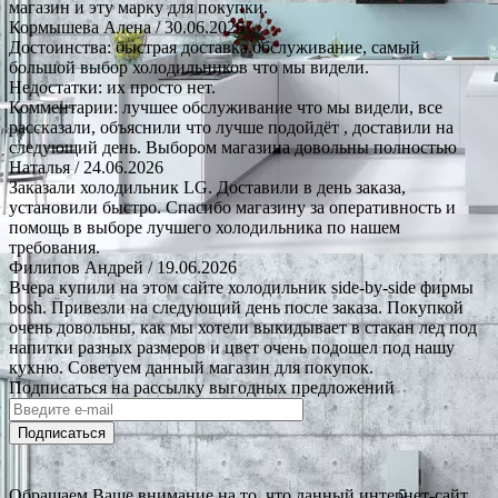
магазин и эту марку для покупки.
Кормышева Алена
/ 30.06.2026
Достоинства: быстрая доставка.обслуживание, самый
большой выбор холодильников что мы видели.
Недостатки: их просто нет.
Комментарии: лучшее обслуживание что мы видели, все
рассказали, объяснили что лучше подойдёт , доставили на
следующий день. Выбором магазина довольны полностью
Наталья
/ 24.06.2026
Заказали холодильник LG. Доставили в день заказа,
установили быстро. Спасибо магазину за оперативность и
помощь в выборе лучшего холодильника по нашем
требования.
Филипов Андрей
/ 19.06.2026
Вчера купили на этом сайте холодильник side-by-side фирмы
bosh. Привезли на следующий день после заказа. Покупкой
очень довольны, как мы хотели выкидывает в стакан лед под
напитки разных размеров и цвет очень подошел под нашу
кухню. Советуем данный магазин для покупок.
Подписаться на рассылку выгодных предложений
Подписаться
Обращаем Ваше внимание на то, что данный интернет-сайт