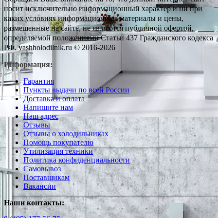
носит исключительно информационный характер и ни при
каких условиях информационные материалы и цены,
размещенные на сайте, не являются публичной офертой,
определяемой положениями Статьи 437 Гражданского кодекса
РФ. vashholodilnik.ru © 2016-2026
Информация:
Гарантия
Пункты выдачи по всей России
Доставка и оплата
Напишите нам
Наш адрес
Отзывы
Отзывы о холодильниках
Помощь покупателю
Утилизация техники
Политика конфиденциальности
Самовывоз
Поставщикам
Вакансии
Наши контакты: