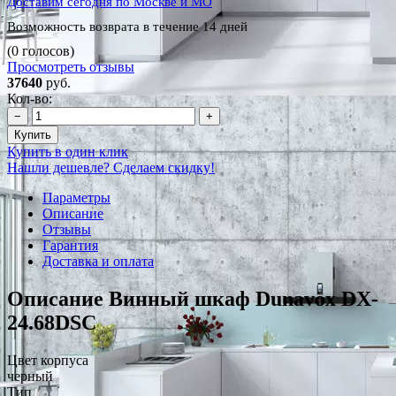
Доставим сегодня по Москве и МО
Возможность возврата в течение 14 дней
(0 голосов)
Просмотреть отзывы
37640
руб.
Кол-во:
−
+
Купить
Купить в один клик
Нашли дешевле? Сделаем скидку!
Параметры
Описание
Отзывы
Гарантия
Доставка и оплата
Описание Винный шкаф Dunavox DX-
24.68DSC
Цвет корпуса
черный
Тип