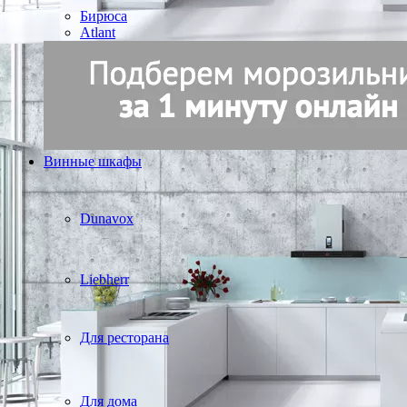
Бирюса
Atlant
Винные шкафы
Dunavox
Liebherr
Для ресторана
Для дома