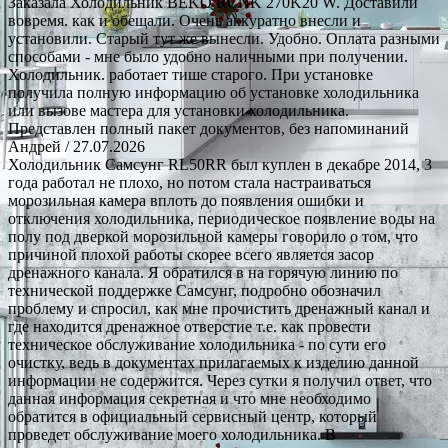
Заказала Холодильник BEKO RCNK 270K20 W. Доставили
вовремя. как и обещали. Очень аккуратно внесли и
установили. Старый тут же вынесли. Удобно. Оплата разными
способами - мне было удобно наличными при получении.
Холодильник. работает тише старого. При установке
получила полную информацию об установке холодильника
или вызове мастера для установки холодильника.
Представлен полный пакет документов, без напоминаний
Андрей
/ 27.07.2026
Холодильник Самсунг RL50RR был куплен в декабре 2014, 3
года работал не плохо, но потом стала настраиваться
морозильная камера вплоть до появления ошибки и
отключения холодильника, периодическое появление воды на
полу под дверкой морозильной камеры говорило о том, что
причиной плохой работы скорее всего является засор
дренажного канала. Я обратился в на горячую линию по
технической поддержке Самсунг, подробно обозначил
проблему и спросил, как мне прочистить дренажный канал и
где находится дренажное отверстие т.е. как провести
техническое обслуживание холодильника - по сути его
очистку, ведь в документах прилагаемых к изделию данной
информации не содержится. Через сутки я получил ответ, что
данная информация секретная и что мне необходимо
обратится в официальный сервисный центр, который
проведет обслуживание моего холодильника. В