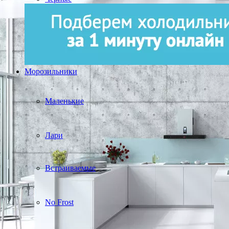
Морозильники
Маленькие
Лари
Встраиваемые
No Frost