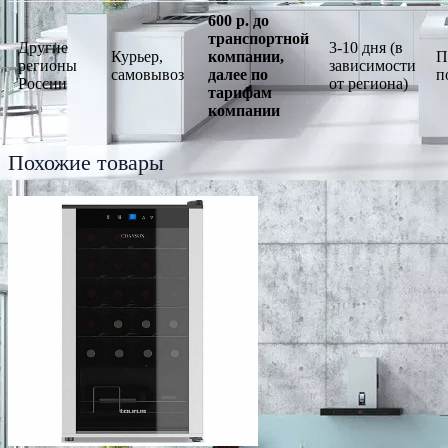
600 р. до
транспортной
Другие
3-10 дня (в
Курьер,
компании,
П
регионы
зависимости
самовывоз
далее по
п
России
от региона)
тарифам
компании
Похожие товары