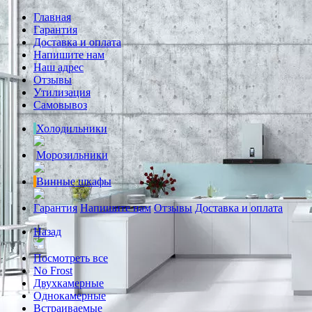
Главная
Гарантия
Доставка и оплата
Напишите нам
Наш адрес
Отзывы
Утилизация
Самовывоз
Холодильники
Морозильники
Винные шкафы
Гарантия
Напишите нам
Отзывы
Доставка и оплата
Назад
Посмотреть все
No Frost
Двухкамерные
Однокамерные
Встраиваемые