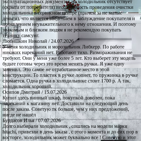
эксплуатационных документах на холодильник отсутствует
(скрыта от потребителя) необходимость проведения очистки
холодильника в сервисном центре (причем за не малые
деньги), что является введением в заблуждение покупателя и
проявлением неуважительного к нему отношения. И поэтому
знакомым и близким людям я не рекомендую покупать
технику самсунг.
Любишкин Николай
/ 24.07.2026
У меня холодильник и морозильник Либхерр. По работе
никаких нареканий нет. Работают тихо. Размораживания не
требуют. Они у меня уже более 5 лет. Кто выберет эту модель
будьте готовы через это время менять ручки. Я уже одну
заменил. Это самое не отработанное место в этой
конструкции. То пластик в ручке лопнет, то пружинка в ручке
сломается. Одна ручка в холодильнике стоит 1700 р. А так,
холодильник хороший.
Осипов Дмитрий
/ 15.07.2026
Купил здесь винный шкаф, покупкой доволен, пока
нареканий к магазину нет. Доставили на следующий день
после заказа. Советую тк больше, чем у них предложений,
нигде не нашёл
Бурдасов Илья
/ 07.07.2026
Долго выбирали холодильник , сошлись на модели марки
hitachi, привезли в день заказа , с этого момента и до сих пор в
восторге, холодильник может буквально все ! Советую и этот