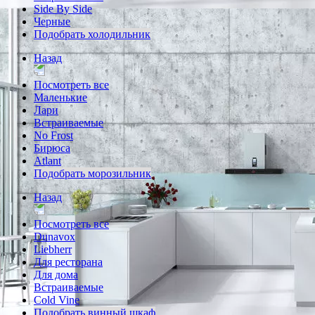
Side By Side
Черные
Подобрать холодильник
Назад
Посмотреть все
Маленькие
Лари
Встраиваемые
No Frost
Бирюса
Atlant
Подобрать морозильник
Назад
Посмотреть все
Dunavox
Liebherr
Для ресторана
Для дома
Встраиваемые
Cold Vine
Подобрать винный шкаф