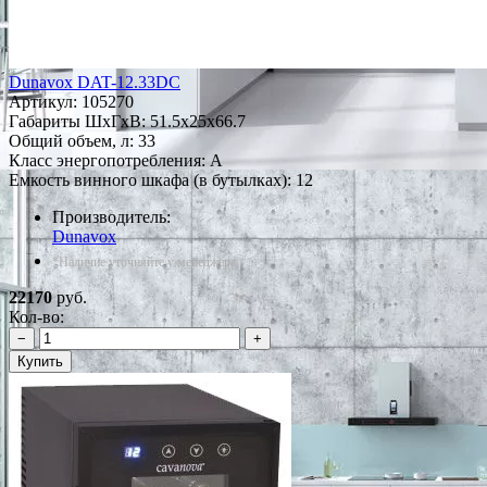
Dunavox DAT-12.33DC
Артикул:
105270
Габариты ШxГxВ: 51.5x25x66.7
Общий объем, л: 33
Класс энергопотребления: A
Емкость винного шкафа (в бутылках): 12
Производитель:
Dunavox
*Наличие уточняйте у менеджера
22170
руб.
Кол-во:
−
+
Купить