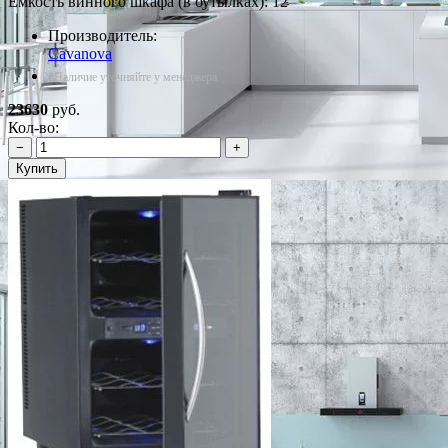
Емкость винного шкафа (в бутылках): 12
Производитель:
Cavanova
*Наличие уточняйте у менеджера
23630
руб.
Кол-во:
−
+
Купить