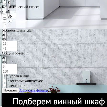
E
Климатический класс:
N
SN
ST
T
Уровень шума, дБ:
от
до
Общий объем, л:
от
до
Тип управления:
электромеханическое
электронное
Сбросить фильтр
Показать