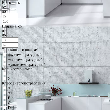
Высота, см:
от
до
Ширина, см:
от
до
Тип винного шкафа:
двухтемпературный
монотемпературный
мультитемпературный
Количество камер:
1
2
Класс энергопотребления:
A
A+
B
C
D