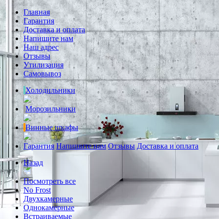
Главная
Гарантия
Доставка и оплата
Напишите нам
Наш адрес
Отзывы
Утилизация
Самовывоз
Холодильники
Морозильники
Винные шкафы
Гарантия
Напишите нам
Отзывы
Доставка и оплата
Назад
Посмотреть все
No Frost
Двухкамерные
Однокамерные
Встраиваемые