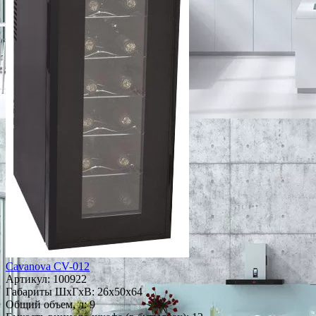
Cavanova CV-012
Артикул:
100922
Габариты ШxГxВ: 26x50x64
Общий объем, л: 9