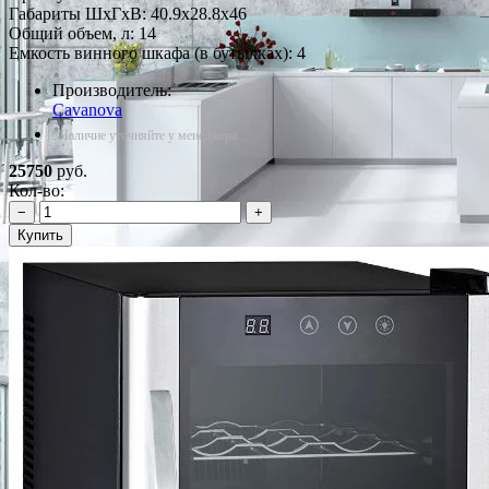
Габариты ШxГxВ: 40.9x28.8x46
Общий объем, л: 14
Емкость винного шкафа (в бутылках): 4
Производитель:
Cavanova
*Наличие уточняйте у менеджера
25750
руб.
Кол-во:
−
+
Купить