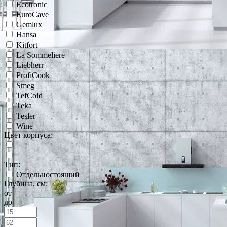
Ecotronic
EuroCave
Gemlux
Hansa
Kitfort
La Sommeliere
Liebherr
ProfiCook
Smeg
TefCold
Teka
Tesler
Wine
Цвет корпуса:
Тип:
Отдельностоящий
Глубина, см:
от
до