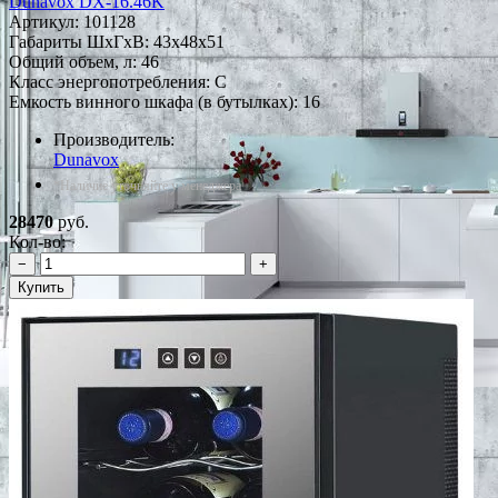
Dunavox DX-16.46K
Артикул:
101128
Габариты ШxГxВ: 43x48x51
Общий объем, л: 46
Класс энергопотребления: C
Емкость винного шкафа (в бутылках): 16
Производитель:
Dunavox
*Наличие уточняйте у менеджера
28470
руб.
Кол-во:
−
+
Купить