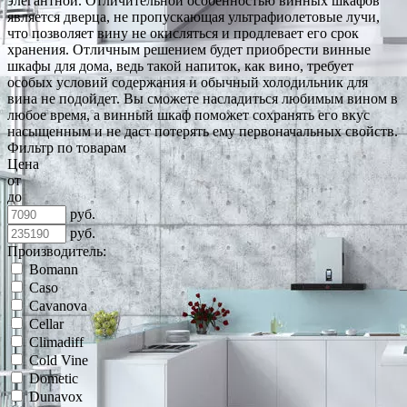
элегантной. Отличительной особенностью винных шкафов
является дверца, не пропускающая ультрафиолетовые лучи,
что позволяет вину не окисляться и продлевает его срок
хранения. Отличным решением будет приобрести винные
шкафы для дома, ведь такой напиток, как вино, требует
особых условий содержания и обычный холодильник для
вина не подойдет. Вы сможете насладиться любимым вином в
любое время, а винный шкаф поможет сохранять его вкус
насыщенным и не даст потерять ему первоначальных свойств.
Фильтр по товарам
Цена
от
до
руб.
руб.
Производитель:
Bomann
Caso
Cavanova
Cellar
Climadiff
Cold Vine
Dometic
Dunavox