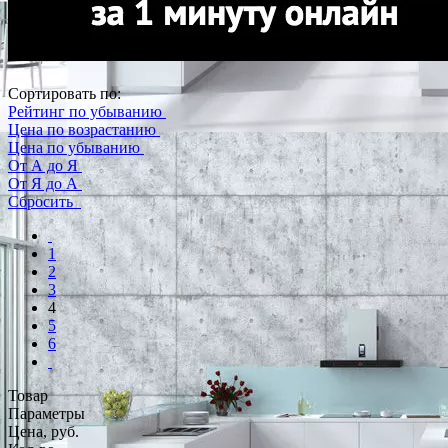
Сортировать по:
Рейтинг по убыванию
Цена по возрастанию
Цена по убыванию
От А до Я
От Я до А
Сбросить
1
2
3
4
5
6
Товар
Параметры
Цена, руб.