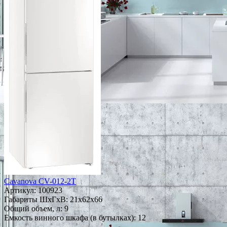
Cavanova CV-012-2Т
Артикул:
100923
Габариты ШxГxВ: 21x62x66
Общий объем, л: 9
Емкость винного шкафа (в бутылках): 12