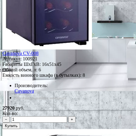
Cavanova CV-008
Артикул:
100921
Габариты ШxГxВ: 16x51x45
Общий объем, л: 6
Емкость винного шкафа (в бутылках): 8
Производитель:
Cavanova
*Наличие уточняйте у менеджера
27920
руб.
Кол-во:
−
+
Купить