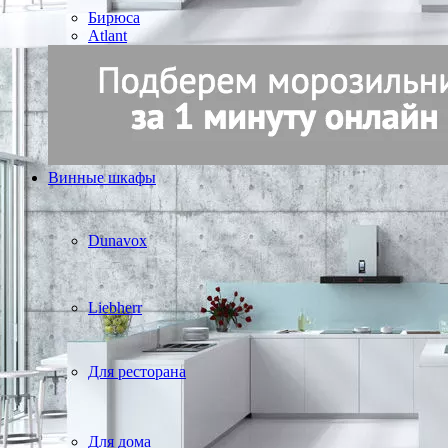
Бирюса
Atlant
Винные шкафы
Dunavox
Liebherr
Для ресторана
Для дома