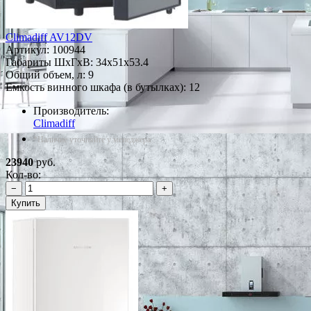
Climadiff AV12DV
Артикул:
100944
Габариты ШxГxВ: 34x51x53.4
Общий объем, л: 9
Емкость винного шкафа (в бутылках): 12
Производитель:
Climadiff
*Наличие уточняйте у менеджера
23940
руб.
Кол-во:
−
+
Купить