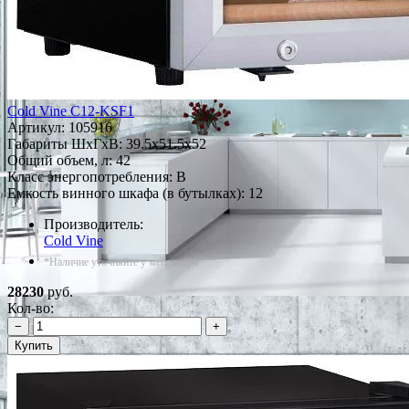
Cold Vine C12-KSF1
Артикул:
105916
Габариты ШxГxВ: 39.5x51.5x52
Общий объем, л: 42
Класс энергопотребления: B
Емкость винного шкафа (в бутылках): 12
Производитель:
Cold Vine
*Наличие уточняйте у менеджера
28230
руб.
Кол-во:
−
+
Купить