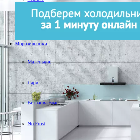
Морозильники
Маленькие
Лари
Встраиваемые
No Frost