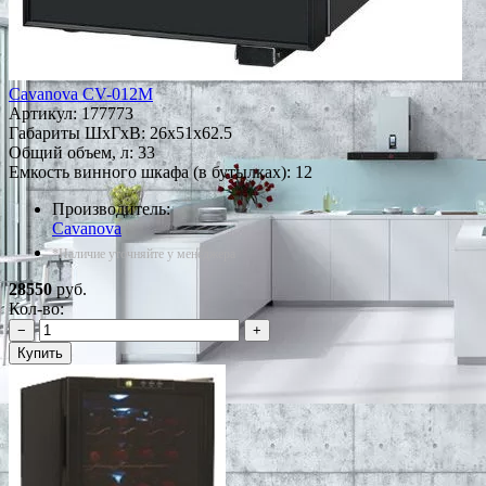
Cavanova CV-012M
Артикул:
177773
Габариты ШxГxВ: 26x51x62.5
Общий объем, л: 33
Емкость винного шкафа (в бутылках): 12
Производитель:
Cavanova
*Наличие уточняйте у менеджера
28550
руб.
Кол-во:
−
+
Купить