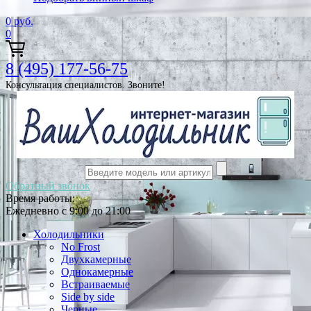
0
руб.
0
8 (495) 177-56-75
Консультация специалистов. Звоните!
Обратный звонок
Время работы:
Ежедневно с 9:00 до 21:00
Холодильники
No Frost
Двухкамерные
Однокамерные
Встраиваемые
Side by side
Черные