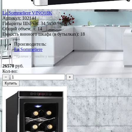
La Sommeliere VINO18K
Артикул:
102144
Габариты ШxГxВ: 34.5x50.5x63.7
Общий объем, л: 14
Емкость винного шкафа (в бутылках): 18
Производитель:
La Sommeliere
*Наличие уточняйте у менеджера
26570
руб.
Кол-во:
−
+
Купить