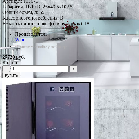
Артикул:
103675
Габариты ШxГxВ: 26x49.5x102.5
Общий объем, л: 55
Класс энергопотребления: B
Емкость винного шкафа (в бутылках): 18
Производитель:
Wine
*Наличие уточняйте у менеджера
27720
руб.
Кол-во:
−
+
Купить