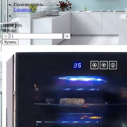
Производитель:
Cavanova
*Наличие уточняйте у менеджера
24890
руб.
Кол-во:
−
+
Купить