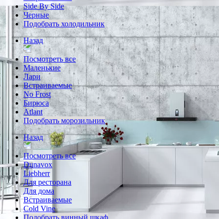
Side By Side
Черные
Подобрать холодильник
Назад
Посмотреть все
Маленькие
Лари
Встраиваемые
No Frost
Бирюса
Atlant
Подобрать морозильник
Назад
Посмотреть все
Dunavox
Liebherr
Для ресторана
Для дома
Встраиваемые
Cold Vine
Подобрать винный шкаф