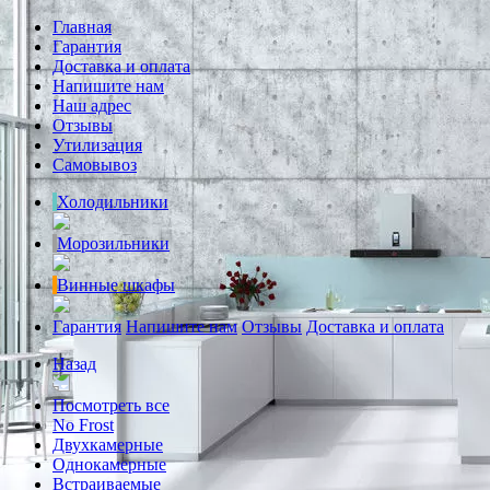
Главная
Гарантия
Доставка и оплата
Напишите нам
Наш адрес
Отзывы
Утилизация
Самовывоз
Холодильники
Морозильники
Винные шкафы
Гарантия
Напишите нам
Отзывы
Доставка и оплата
Назад
Посмотреть все
No Frost
Двухкамерные
Однокамерные
Встраиваемые