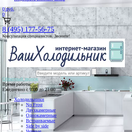
0
руб.
0
8 (495) 177-56-75
Консультация специалистов. Звоните!
Обратный звонок
Время работы:
Ежедневно с 9:00 до 21:00
Холодильники
No Frost
Двухкамерные
Однокамерные
Встраиваемые
Side by side
Черные