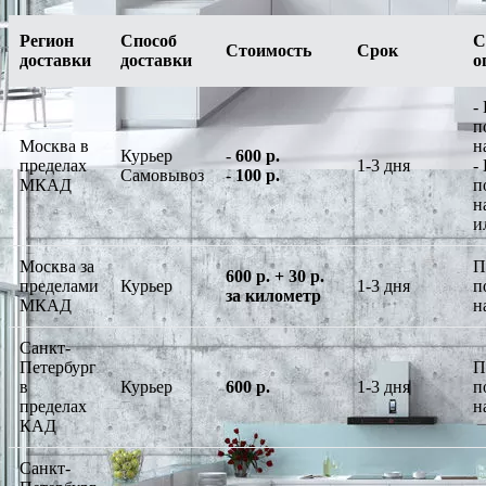
Регион
Способ
С
Стоимость
Срок
доставки
доставки
о
-
п
Москва в
н
Курьер
-
600 р.
пределах
1-3 дня
-
Самовывоз
-
100 р.
МКАД
п
н
и
Москва за
П
600 р. + 30 р.
пределами
Курьер
1-3 дня
п
за километр
МКАД
н
Санкт-
Петербург
П
в
Курьер
600 р.
1-3 дня
п
пределах
н
КАД
Санкт-