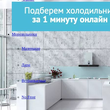
Морозильники
Маленькие
Лари
Встраиваемые
No Frost