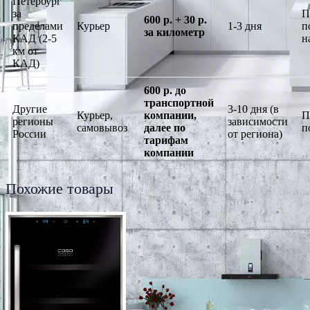
Петербург
за
П
600 р. + 30 р.
пределами
Курьер
1-3 дня
п
за километр
КАД (2-5
н
км от
КАД)
600 р. до
транспортной
Другие
3-10 дня (в
Курьер,
компании,
П
регионы
зависимости
самовывоз
далее по
п
России
от региона)
тарифам
компании
Похожие товары