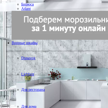
Бирюса
Atlant
Винные шкафы
Dunavox
Liebherr
Для ресторана
Для дома