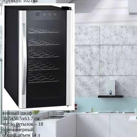
Артикул:
102144
винный шкаф
34.5x50.5x63.7 см
число бутылок – 18
однокамерный
общий объем 14 л