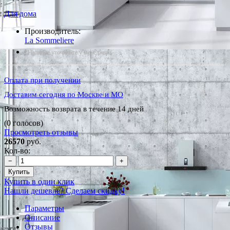
Для дома
Производитель:
La Sommeliere
*Наличие уточняйте у менеджера
Оплата при получении
Доставим сегодня по Москве и МО
Возможность возврата в течение 14 дней
(0 голосов)
Просмотреть отзывы
26570
руб.
Кол-во:
−
+
Купить
Купить в один клик
Нашли дешевле? Сделаем скидку!
Параметры
Описание
Отзывы