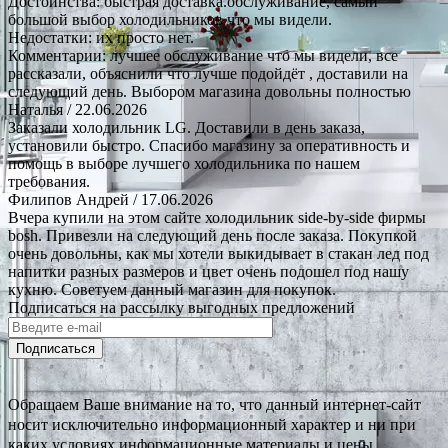
Достоинства: быстрая доставка.обслуживание, самый
большой выбор холодильников что мы видели.
Недостатки: их просто нет.
Комментарии: лучшее обслуживание что мы видели, все
рассказали, объяснили что лучше подойдёт , доставили на
следующий день. Выбором магазина довольны полностью
Наталья
/ 22.06.2026
Заказали холодильник LG. Доставили в день заказа,
установили быстро. Спасибо магазину за оперативность и
помощь в выборе лучшего холодильника по нашем
требования.
Филипов Андрей
/ 17.06.2026
Вчера купили на этом сайте холодильник side-by-side фирмы
bosh. Привезли на следующий день после заказа. Покупкой
очень довольны, как мы хотели выкидывает в стакан лед под
напитки разных размеров и цвет очень подошел под нашу
кухню. Советуем данный магазин для покупок.
Подписаться на рассылку выгодных предложений
Подписаться
Обращаем Ваше внимание на то, что данный интернет-сайт
носит исключительно информационный характер и ни при
каких условиях информационные материалы и цены,