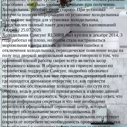
способами - мне было удобно наличными при получении.
Холодильник. работает тише старого. При установке
получила полную информацию об установке холодильника
или вызове мастера для установки холодильника.
Представлен полный пакет документов, без напоминаний
Андрей
/ 25.07.2026
Холодильник Самсунг RL50RR был куплен в декабре 2014, 3
года работал не плохо, но потом стала настраиваться
морозильная камера вплоть до появления ошибки и
отключения холодильника, периодическое появление воды на
полу под дверкой морозильной камеры говорило о том, что
причиной плохой работы скорее всего является засор
дренажного канала. Я обратился в на горячую линию по
технической поддержке Самсунг, подробно обозначил
проблему и спросил, как мне прочистить дренажный канал и
где находится дренажное отверстие т.е. как провести
техническое обслуживание холодильника - по сути его
очистку, ведь в документах прилагаемых к изделию данной
информации не содержится. Через сутки я получил ответ, что
данная информация секретная и что мне необходимо
обратится в официальный сервисный центр, который
проведет обслуживание моего холодильника. В
эксплуатационных документах на холодильник отсутствует
(скрыта от потребителя) необходимость проведения очистки
холодильника в сервисном центре (причем за не малые