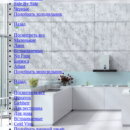
Side By Side
Черные
Подобрать холодильник
Назад
Посмотреть все
Маленькие
Лари
Встраиваемые
No Frost
Бирюса
Atlant
Подобрать морозильник
Назад
Посмотреть все
Dunavox
Liebherr
Для ресторана
Для дома
Встраиваемые
Cold Vine
Подобрать винный шкаф