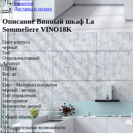
Гарантия
Доставка и оплата
Описание Винный шкаф La
Sommeliere VINO18K
Цвет корпуса
черный
Тип
Отдельностоящий
Артикул
102144
Вес, кг
16
Цвет / Материал покрытия
чёрный / металл
Тип управления
электронное
Количество дверей
1
Общий объем, л
14
Дополнительные возможности
индикация температуры