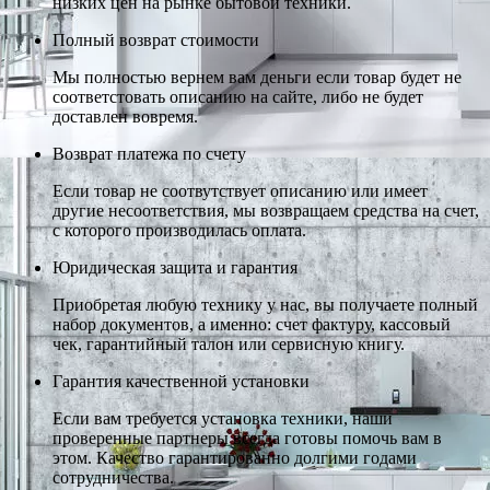
низких цен на рынке бытовой техники.
Полный возврат стоимости
Мы полностью вернем вам деньги если товар будет не
соответстовать описанию на сайте, либо не будет
доставлен вовремя.
Возврат платежа по счету
Если товар не соотвутствует описанию или имеет
другие несоответствия, мы возвращаем средства на счет,
с которого производилась оплата.
Юридическая защита и гарантия
Приобретая любую технику у нас, вы получаете полный
набор документов, а именно: счет фактуру, кассовый
чек, гарантийный талон или сервисную книгу.
Гарантия качественной установки
Если вам требуется установка техники, наши
проверенные партнеры всегда готовы помочь вам в
этом. Качество гарантированно долгими годами
сотрудничества.