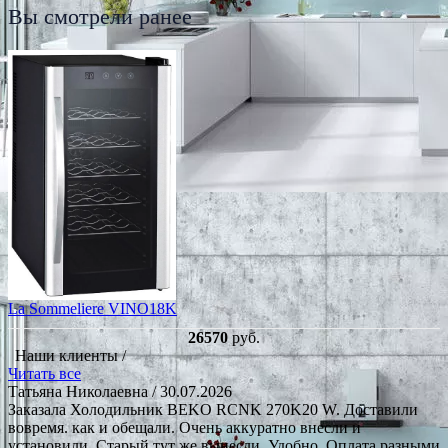
Вы смотрели ранее
La Sommeliere VINO18K
26570
руб.
Наши клиенты /
Читать все
Татьяна Николаевна
/ 30.07.2026
Заказала Холодильник BEKO RCNK 270K20 W. Доставили
вовремя. как и обещали. Очень аккуратно внесли и
установили. Старый тут же вынесли. Удобно. Оплата разными