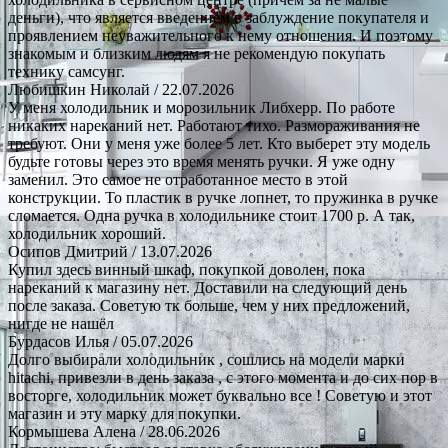
деньги), что является введением в заблуждение покупателя и
проявлением неуважительного к нему отношения. И поэтому
знакомым и близким людям я не рекомендую покупать
технику самсунг.
Любишкин Николай
/ 22.07.2026
У меня холодильник и морозильник Либхерр. По работе
никаких нареканий нет. Работают тихо. Размораживания не
требуют. Они у меня уже более 5 лет. Кто выберет эту модель
будьте готовы через это время менять ручки. Я уже одну
заменил. Это самое не отработанное место в этой
конструкции. То пластик в ручке лопнет, то пружинка в ручке
сломается. Одна ручка в холодильнике стоит 1700 р. А так,
холодильник хороший.
Осипов Дмитрий
/ 13.07.2026
Купил здесь винный шкаф, покупкой доволен, пока
нареканий к магазину нет. Доставили на следующий день
после заказа. Советую тк больше, чем у них предложений,
нигде не нашёл
Бурдасов Илья
/ 05.07.2026
Долго выбирали холодильник , сошлись на модели марки
hitachi, привезли в день заказа , с этого момента и до сих пор в
восторге, холодильник может буквально все ! Советую и этот
магазин и эту марку для покупки.
Кормышева Алена
/ 28.06.2026