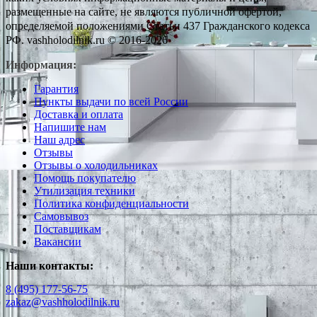
размещенные на сайте, не являются публичной офертой,
определяемой положениями Статьи 437 Гражданского кодекса
РФ. vashholodilnik.ru © 2016-2026
Информация:
Гарантия
Пункты выдачи по всей России
Доставка и оплата
Напишите нам
Наш адрес
Отзывы
Отзывы о холодильниках
Помощь покупателю
Утилизация техники
Политика конфиденциальности
Самовывоз
Поставщикам
Вакансии
Наши контакты:
8 (495) 177-56-75
zakaz@vashholodilnik.ru