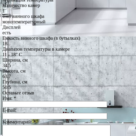
Количество камер
1
Тип винного шкафа
монотемпературный
Дисплей
есть
Емкость винного шкафа (в бутылках)
18
Диапазон температуры в камере
11 - 18° С
Ширина, см
34.5
Высота, см
63.7
Глубина, см
50.5
Оставьте отзыв
Имя:
*
E-mail:
Комментарий:
*