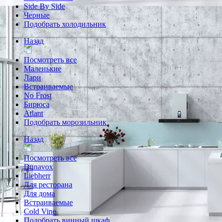
Side By Side
Черные
Подобрать холодильник
Назад
Посмотреть все
Маленькие
Лари
Встраиваемые
No Frost
Бирюса
Atlant
Подобрать морозильник
Назад
Посмотреть все
Dunavox
Liebherr
Для ресторана
Для дома
Встраиваемые
Cold Vine
Подобрать винный шкаф