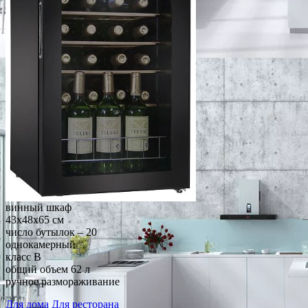
винный шкаф
43x48x65 см
число бутылок – 20
однокамерный
класс B
общий объем 62 л
ручное размораживание
Для дома
Для ресторана