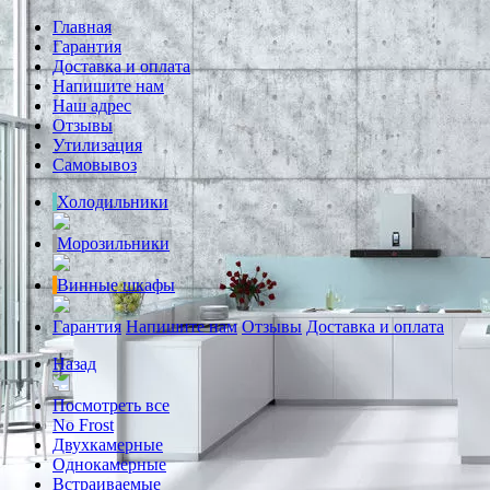
Главная
Гарантия
Доставка и оплата
Напишите нам
Наш адрес
Отзывы
Утилизация
Самовывоз
Холодильники
Морозильники
Винные шкафы
Гарантия
Напишите нам
Отзывы
Доставка и оплата
Назад
Посмотреть все
No Frost
Двухкамерные
Однокамерные
Встраиваемые