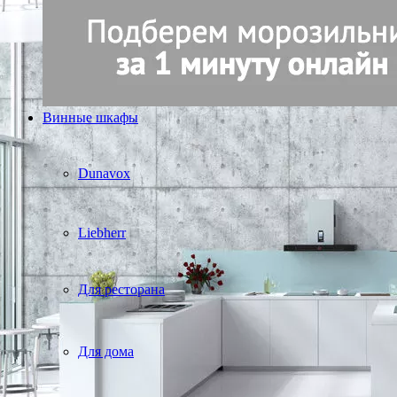
Винные шкафы
Dunavox
Liebherr
Для ресторана
Для дома