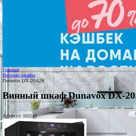
Главная
Винные шкафы
Dunavox DX-20.62K
Винный шкаф Dunavox DX-20
Артикул:
101149