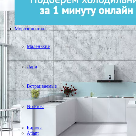
Морозильники
Маленькие
Лари
Встраиваемые
No Frost
Бирюса
Atlant