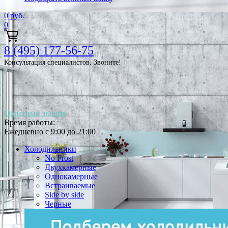
0
руб.
0
8 (495) 177-56-75
Консультация специалистов. Звоните!
Обратный звонок
Время работы:
Ежедневно с 9:00 до 21:00
Холодильники
No Frost
Двухкамерные
Однокамерные
Встраиваемые
Side by side
Черные