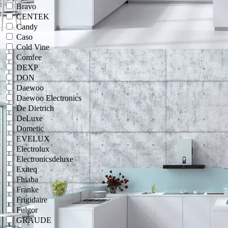
Bravo
CENTEK
Candy
Caso
Cold Vine
Comfee
DEXP
DON
Daewoo
Daewoo Electronics
De Dietrich
DeLuxe
Dometic
EVELUX
Electrolux
Electronicsdeluxe
Exiteq
Fhiaba
Franke
Frigidaire
Fulgor
GRAUDE