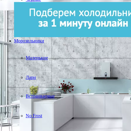
Морозильники
Маленькие
Лари
Встраиваемые
No Frost