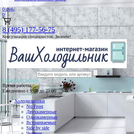
0
руб.
0
8 (495) 177-56-75
Консультация специалистов. Звоните!
Обратный звонок
Время работы:
Ежедневно с 9:00 до 21:00
Холодильники
No Frost
Двухкамерные
Однокамерные
Встраиваемые
Side by side
Черные