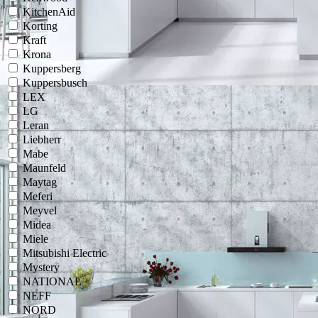
KitchenAid
Korting
Kraft
Krona
Kuppersberg
Kuppersbusch
LEX
LG
Leran
Liebherr
Mabe
Maunfeld
Maytag
Meferi
Meyvel
Midea
Miele
Mitsubishi Electric
Mystery
NATIONAL
NEFF
NORD