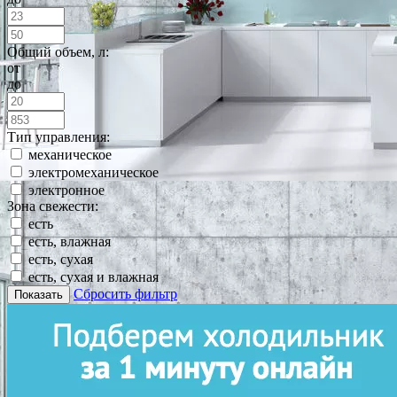
Общий объем, л:
от
до
Тип управления:
механическое
электромеханическое
электронное
Зона свежести:
есть
есть, влажная
есть, сухая
есть, сухая и влажная
Сбросить фильтр
Показать