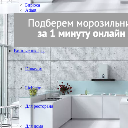
Бирюса
Atlant
Винные шкафы
Dunavox
Liebherr
Для ресторана
Для дома