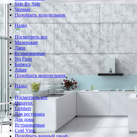
Side By Side
Черные
Подобрать холодильник
Назад
Посмотреть все
Маленькие
Лари
Встраиваемые
No Frost
Бирюса
Atlant
Подобрать морозильник
Назад
Посмотреть все
Dunavox
Liebherr
Для ресторана
Для дома
Встраиваемые
Cold Vine
Подобрать винный шкаф