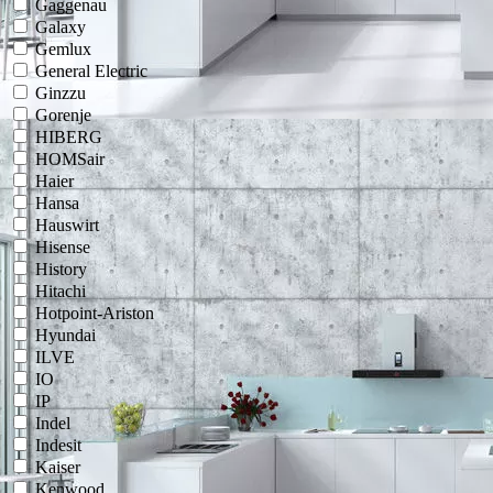
Gaggenau
Galaxy
Gemlux
General Electric
Ginzzu
Gorenje
HIBERG
HOMSair
Haier
Hansa
Hauswirt
Hisense
History
Hitachi
Hotpoint-Ariston
Hyundai
ILVE
IO
IP
Indel
Indesit
Kaiser
Kenwood