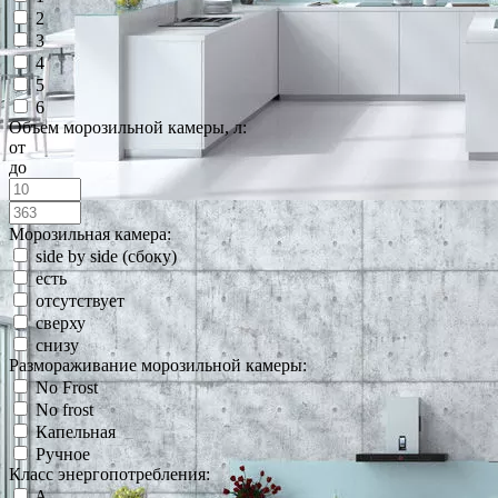
2
3
4
5
6
Объем морозильной камеры, л:
от
до
Морозильная камера:
side by side (сбоку)
есть
отсутствует
сверху
снизу
Размораживание морозильной камеры:
No Frost
No frost
Капельная
Ручное
Класс энергопотребления:
A