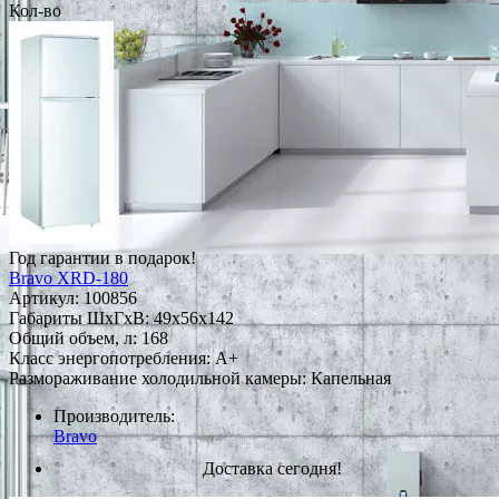
Кол-во
Год гарантии в подарок!
Bravo XRD-180
Артикул:
100856
Габариты ШxГxВ: 49x56x142
Общий объем, л: 168
Класс энергопотребления: A+
Размораживание холодильной камеры: Капельная
Производитель:
Bravo
Доставка сегодня!