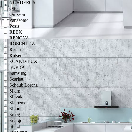
NORDFROST
Olto
Oursson
Panasonic
Pozis
REEX
RENOVA
ROSENLEW
Restart
Rolsen
SCANDILUX
SUPRA
Samsung
Scarlett
Schaub Lorenz
Sharp
Shivaki
Siemens
Sinbo
Smeg
Snaige
Stinol