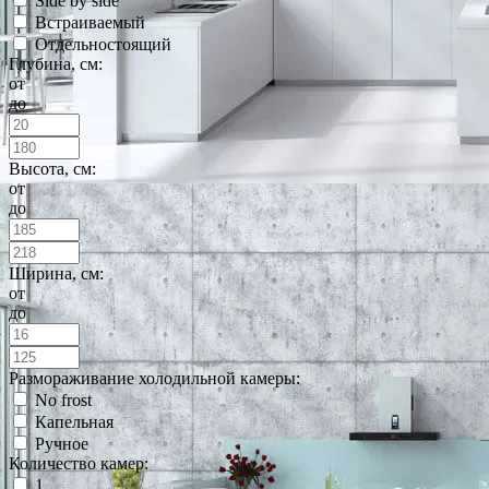
Side by side
Встраиваемый
Отдельностоящий
Глубина, см:
от
до
Высота, см:
от
до
Ширина, см:
от
до
Размораживание холодильной камеры:
No frost
Капельная
Ручное
Количество камер:
1