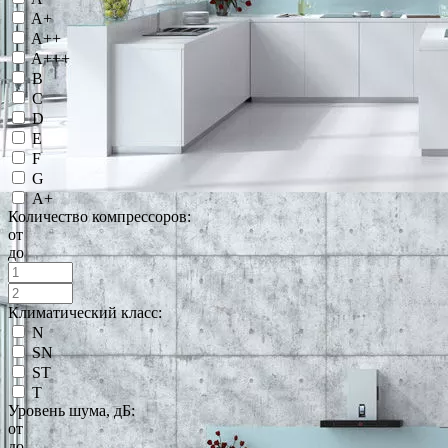
A+
A++
A+++
B
C
D
E
F
G
А+
Количество компрессоров:
от
до
Климатический класс:
N
SN
ST
T
Уровень шума, дБ:
от
до