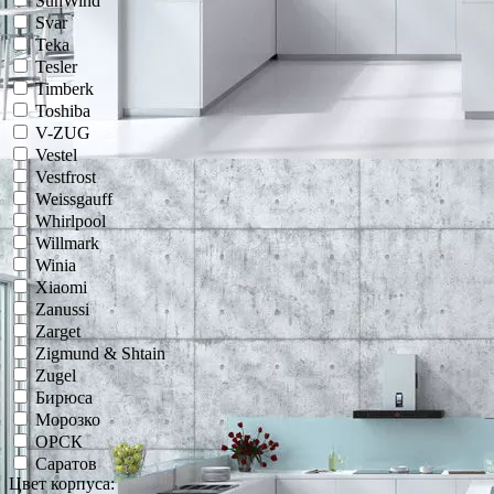
SunWind
Svar
Teka
Tesler
Timberk
Toshiba
V-ZUG
Vestel
Vestfrost
Weissgauff
Whirlpool
Willmark
Winia
Xiaomi
Zanussi
Zarget
Zigmund & Shtain
Zugel
Бирюса
Морозко
ОРСК
Саратов
Цвет корпуса: