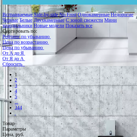
Встраиваемые
Side-by-side
No Frost
Однокамерные
Недорогие
Черные
Белые
Двухкамерные
С зоной свежести
Мини
холодильники
Новые модели
Показать все
Сортировать по:
Рейтинг по убыванию
Цена по возрастанию
Цена по убыванию
От А до Я
От Я до А
Сбросить
1
2
3
4
5
...
344
Товар
Параметры
Цена, руб.