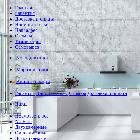
Главная
Гарантия
Доставка и оплата
Напишите нам
Наш адрес
Отзывы
Утилизация
Самовывоз
Холодильники
Морозильники
Винные шкафы
Гарантия
Напишите нам
Отзывы
Доставка и оплата
Назад
Посмотреть все
No Frost
Двухкамерные
Однокамерные
Встраиваемые