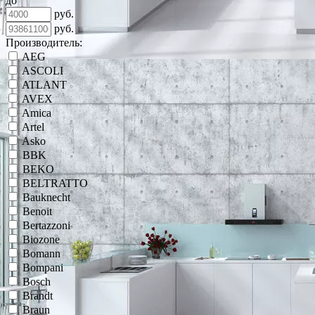
до
руб.
руб.
Производитель:
AEG
ASCOLI
ATLANT
AVEX
Amica
Artel
Asko
BBK
BEKO
BELTRATTO
Bauknecht
Benoit
Bertazzoni
Biozone
Bomann
Bompani
Bosch
Brandt
Braun