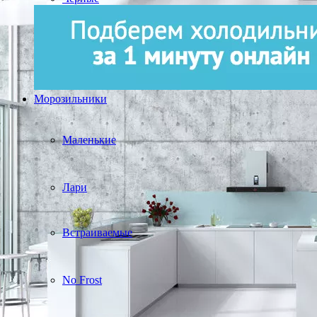
Морозильники
Маленькие
Лари
Встраиваемые
No Frost