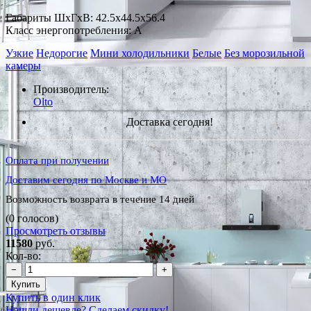
Габариты ШxГxВ: 42.5x44.5x56.4
Класс энергопотребления: A
Узкие
Недорогие
Мини холодильники
Белые
Без морозильной
камеры
Производитель:
Olto
Доставка сегодня!
Оплата при получении
Доставим сегодня по Москве и МО
Возможность возврата в течение 14 дней
(0 голосов)
Просмотреть отзывы
11580
руб.
Кол-во:
−
+
Купить
Купить в один клик
Нашли дешевле? Сделаем скидку!