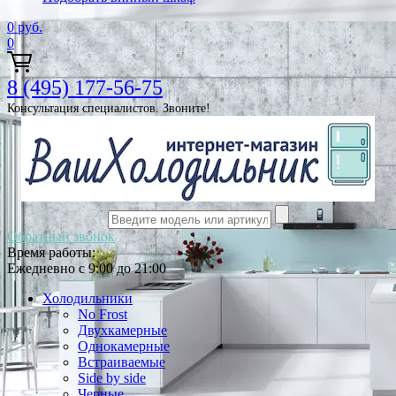
0
руб.
0
8 (495) 177-56-75
Консультация специалистов. Звоните!
Обратный звонок
Время работы:
Ежедневно с 9:00 до 21:00
Холодильники
No Frost
Двухкамерные
Однокамерные
Встраиваемые
Side by side
Черные