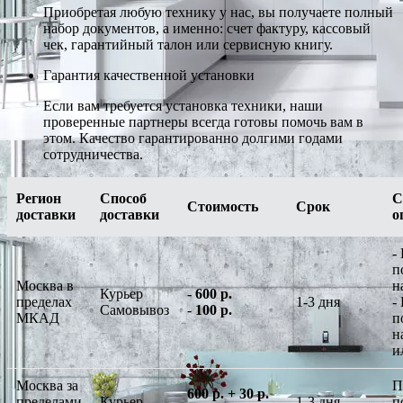
Приобретая любую технику у нас, вы получаете полный
набор документов, а именно: счет фактуру, кассовый
чек, гарантийный талон или сервисную книгу.
Гарантия качественной установки
Если вам требуется установка техники, наши
проверенные партнеры всегда готовы помочь вам в
этом. Качество гарантированно долгими годами
сотрудничества.
Регион
Способ
С
Стоимость
Срок
доставки
доставки
о
-
п
Москва в
н
Курьер
-
600 р.
пределах
1-3 дня
-
Самовывоз
-
100 р.
МКАД
п
н
и
Москва за
П
600 р. + 30 р.
пределами
Курьер
1-3 дня
п