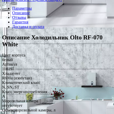
Параметры
Описание
Отзывы
Гарантия
Доставка и оплата
Описание Холодильник Olto RF-070
White
Цвет корпуса
белый
Артикул
108197
Хладагент
R600a (изобутан)
Климатический класс
N, SN, ST
Класс энергопотребления
A
Морозильная камера
отсутствует
Объем морозильной камеры, л