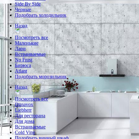
Side By Side
Черные
Подобрать холодильник
Назад
Посмотреть все
Маленькие
Лари
Встраиваемые
No Frost
Бирюса
Atlant
Подобрать морозильник
Назад
Посмотреть все
Dunavox
Liebherr
Для ресторана
Для дома
Встраиваемые
Cold Vine
Подобрать винный шкаф