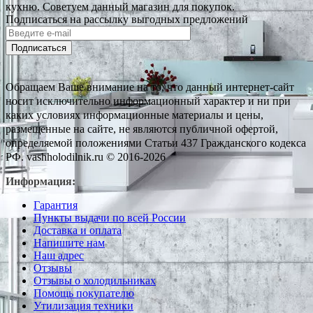
кухню. Советуем данный магазин для покупок.
Подписаться на рассылку выгодных предложений
Подписаться
Обращаем Ваше внимание на то, что данный интернет-сайт
носит исключительно информационный характер и ни при
каких условиях информационные материалы и цены,
размещенные на сайте, не являются публичной офертой,
определяемой положениями Статьи 437 Гражданского кодекса
РФ. vashholodilnik.ru © 2016-2026
Информация:
Гарантия
Пункты выдачи по всей России
Доставка и оплата
Напишите нам
Наш адрес
Отзывы
Отзывы о холодильниках
Помощь покупателю
Утилизация техники