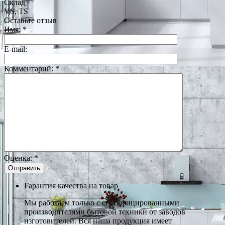
Склад
VS, TS
Оставьте отзыв
Имя:
*
E-mail:
Комментарий:
*
Оценка:
*
Гарантия качества на товар
Мы работаем только с сертифицированными
производителями бытовой техники от заводов
изготовителей. Вся наша продукция имеет