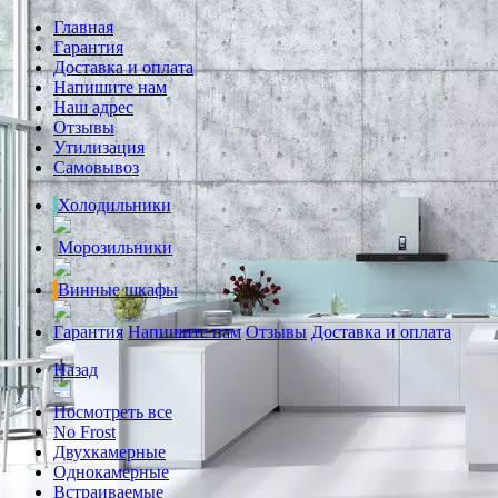
Главная
Гарантия
Доставка и оплата
Напишите нам
Наш адрес
Отзывы
Утилизация
Самовывоз
Холодильники
Морозильники
Винные шкафы
Гарантия
Напишите нам
Отзывы
Доставка и оплата
Назад
Посмотреть все
No Frost
Двухкамерные
Однокамерные
Встраиваемые