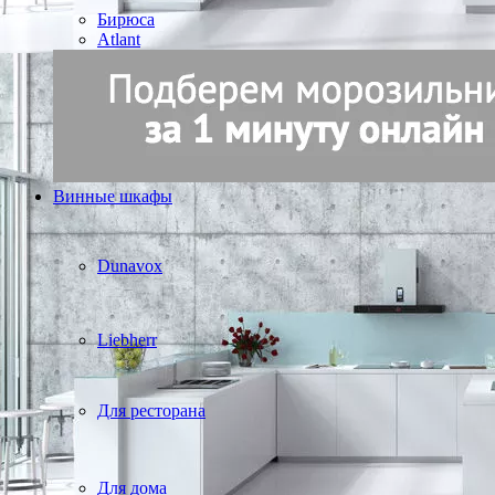
Бирюса
Atlant
Винные шкафы
Dunavox
Liebherr
Для ресторана
Для дома