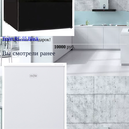
Tesler RC-55 Black
Год гарантии в подарок!
10000
руб.
Вы смотрели ранее