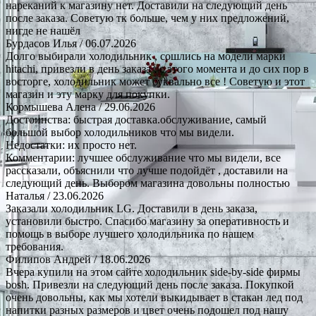
нареканий к магазину нет. Доставили на следующий день
после заказа. Советую тк больше, чем у них предложений,
нигде не нашёл
Бурдасов Илья
/ 06.07.2026
Долго выбирали холодильник , сошлись на модели марки
hitachi, привезли в день заказа , с этого момента и до сих пор в
восторге, холодильник может буквально все ! Советую и этот
магазин и эту марку для покупки.
Кормышева Алена
/ 29.06.2026
Достоинства: быстрая доставка.обслуживание, самый
большой выбор холодильников что мы видели.
Недостатки: их просто нет.
Комментарии: лучшее обслуживание что мы видели, все
рассказали, объяснили что лучше подойдёт , доставили на
следующий день. Выбором магазина довольны полностью
Наталья
/ 23.06.2026
Заказали холодильник LG. Доставили в день заказа,
установили быстро. Спасибо магазину за оперативность и
помощь в выборе лучшего холодильника по нашем
требования.
Филипов Андрей
/ 18.06.2026
Вчера купили на этом сайте холодильник side-by-side фирмы
bosh. Привезли на следующий день после заказа. Покупкой
очень довольны, как мы хотели выкидывает в стакан лед под
напитки разных размеров и цвет очень подошел под нашу