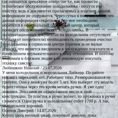
где находится дренажное отверстие т.е. как провести
техническое обслуживание холодильника - по сути его
очистку, ведь в документах прилагаемых к изделию данной
информации не содержится. Через сутки я получил ответ, что
данная информация секретная и что мне необходимо
обратится в официальный сервисный центр, который
проведет обслуживание моего холодильника. В
эксплуатационных документах на холодильник отсутствует
(скрыта от потребителя) необходимость проведения очистки
холодильника в сервисном центре (причем за не малые
деньги), что является введением в заблуждение покупателя и
проявлением неуважительного к нему отношения. И поэтому
знакомым и близким людям я не рекомендую покупать
технику самсунг.
Любишкин Николай
/ 23.07.2026
У меня холодильник и морозильник Либхерр. По работе
никаких нареканий нет. Работают тихо. Размораживания не
требуют. Они у меня уже более 5 лет. Кто выберет эту модель
будьте готовы через это время менять ручки. Я уже одну
заменил. Это самое не отработанное место в этой
конструкции. То пластик в ручке лопнет, то пружинка в ручке
сломается. Одна ручка в холодильнике стоит 1700 р. А так,
холодильник хороший.
Осипов Дмитрий
/ 14.07.2026
Купил здесь винный шкаф, покупкой доволен, пока