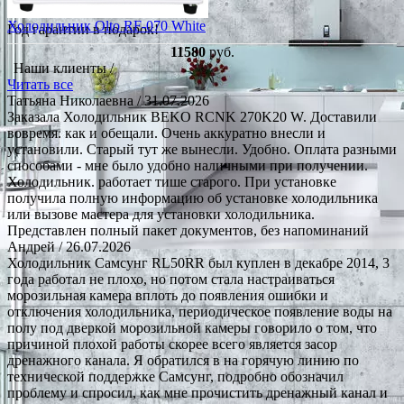
Холодильник Olto RF-070 White
Год гарантии в подарок!
11580
руб.
Наши клиенты /
Читать все
Татьяна Николаевна
/ 31.07.2026
Заказала Холодильник BEKO RCNK 270K20 W. Доставили
вовремя. как и обещали. Очень аккуратно внесли и
установили. Старый тут же вынесли. Удобно. Оплата разными
способами - мне было удобно наличными при получении.
Холодильник. работает тише старого. При установке
получила полную информацию об установке холодильника
или вызове мастера для установки холодильника.
Представлен полный пакет документов, без напоминаний
Андрей
/ 26.07.2026
Холодильник Самсунг RL50RR был куплен в декабре 2014, 3
года работал не плохо, но потом стала настраиваться
морозильная камера вплоть до появления ошибки и
отключения холодильника, периодическое появление воды на
полу под дверкой морозильной камеры говорило о том, что
причиной плохой работы скорее всего является засор
дренажного канала. Я обратился в на горячую линию по
технической поддержке Самсунг, подробно обозначил
проблему и спросил, как мне прочистить дренажный канал и