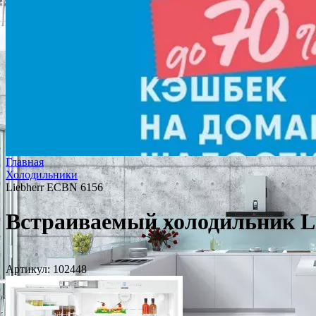
Главная
Холодильники
Liebherr ECBN 6156
Встраиваемый холодильник L
Артикул:
102448