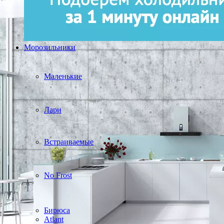
Морозильники
Маленькие
Лари
Встраиваемые
No Frost
Бирюса
Atlant