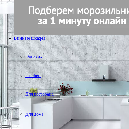
Винные шкафы
Dunavox
Liebherr
Для ресторана
Для дома