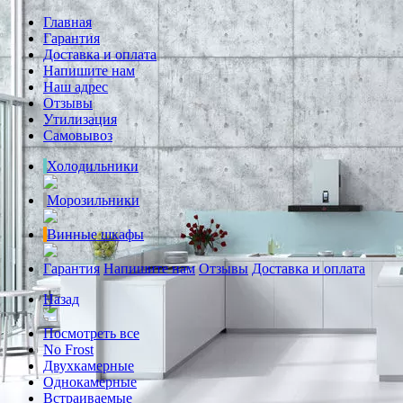
Главная
Гарантия
Доставка и оплата
Напишите нам
Наш адрес
Отзывы
Утилизация
Самовывоз
Холодильники
Морозильники
Винные шкафы
Гарантия
Напишите нам
Отзывы
Доставка и оплата
Назад
Посмотреть все
No Frost
Двухкамерные
Однокамерные
Встраиваемые