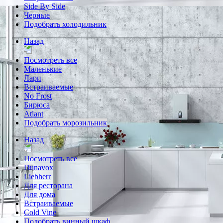
Side By Side
Черные
Подобрать холодильник
Назад
Посмотреть все
Маленькие
Лари
Встраиваемые
No Frost
Бирюса
Atlant
Подобрать морозильник
Назад
Посмотреть все
Dunavox
Liebherr
Для ресторана
Для дома
Встраиваемые
Cold Vine
Подобрать винный шкаф