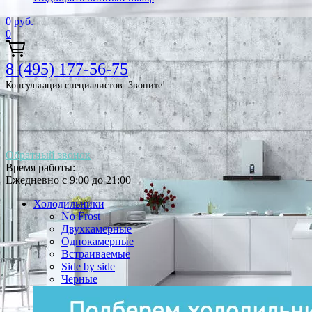
0
руб.
0
8 (495) 177-56-75
Консультация специалистов. Звоните!
Обратный звонок
Время работы:
Ежедневно с 9:00 до 21:00
Холодильники
No Frost
Двухкамерные
Однокамерные
Встраиваемые
Side by side
Черные