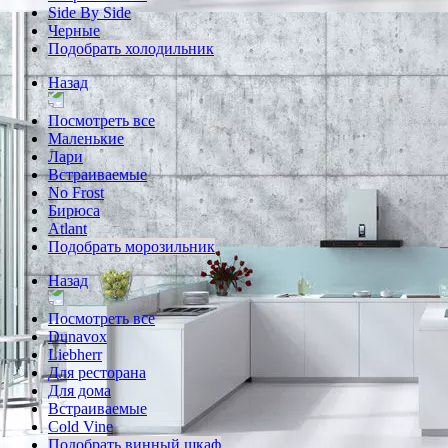
Side By Side
Черные
Подобрать холодильник
Назад
Посмотреть все
Маленькие
Лари
Встраиваемые
No Frost
Бирюса
Atlant
Подобрать морозильник
Назад
Посмотреть все
Dunavox
Liebherr
Для ресторана
Для дома
Встраиваемые
Cold Vine
Подобрать винный шкаф