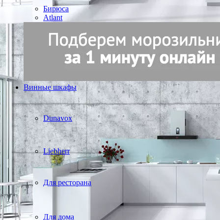
Бирюса
Atlant
Винные шкафы
Dunavox
Liebherr
Для ресторана
Для дома