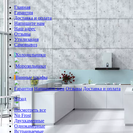
Главная
Гарантия
Доставка и оплата
Напишите нам
Наш адрес
Отзывы
Утилизация
Самовывоз
Холодильники
Морозильники
Винные шкафы
Гарантия
Напишите нам
Отзывы
Доставка и оплата
Назад
Посмотреть все
No Frost
Двухкамерные
Однокамерные
Встраиваемые