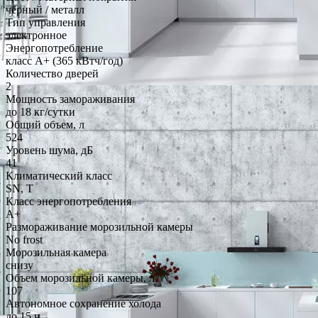
чёрный / металл
Тип управления
электронное
Энергопотребление
класс A+ (365 кВтч/год)
Количество дверей
2
Мощность замораживания
до 18 кг/cутки
Общий объем, л
524
Уровень шума, дБ
41
Климатический класс
SN, T
Класс энергопотребления
A+
Размораживание морозильной камеры
No frost
Морозильная камера
снизу
Объем морозильной камеры, л
107
Автономное сохранение холода
до 15 ч