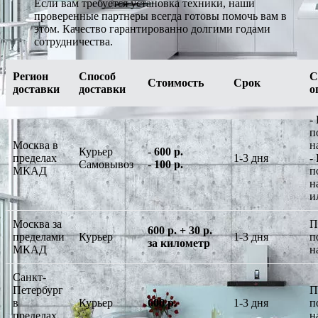
Если вам требуется установка техники, наши
проверенные партнеры всегда готовы помочь вам в
этом. Качество гарантированно долгими годами
сотрудничества.
Регион
Способ
С
Стоимость
Срок
доставки
доставки
о
-
п
Москва в
н
Курьер
-
600 р.
пределах
1-3 дня
-
Самовывоз
-
100 р.
МКАД
п
н
и
Москва за
П
600 р. + 30 р.
пределами
Курьер
1-3 дня
п
за километр
МКАД
н
Санкт-
Петербург
П
в
Курьер
600 р.
1-3 дня
п
пределах
н