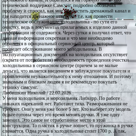
технической поддержке Самсунг, подробно обозначил
проблему и спросил, как мне прочистить дренажный канал и
где находится дренажное отверстие т.е. как провести
техническое обслуживание холодильника - по сути его
очистку, ведь в документах прилагаемых к изделию данной
информации не содержится. Через сутки я получил ответ, что
данная информация секретная и что мне необходимо
обратится в официальный сервисный центр, который
проведет обслуживание моего холодильника. В
эксплуатационных документах на холодильник отсутствует
(скрыта от потребителя) необходимость проведения очистки
холодильника в сервисном центре (причем за не малые
деньги), что является введением в заблуждение покупателя и
проявлением неуважительного к нему отношения. И поэтому
знакомым и близким людям я не рекомендую покупать
технику самсунг.
Любишкин Николай
/ 22.07.2026
У меня холодильник и морозильник Либхерр. По работе
никаких нареканий нет. Работают тихо. Размораживания не
требуют. Они у меня уже более 5 лет. Кто выберет эту модель
будьте готовы через это время менять ручки. Я уже одну
заменил. Это самое не отработанное место в этой
конструкции. То пластик в ручке лопнет, то пружинка в ручке
сломается. Одна ручка в холодильнике стоит 1700 р. А так,