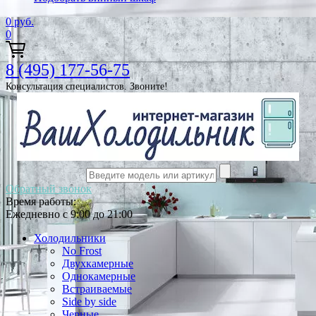
0
руб.
0
8 (495) 177-56-75
Консультация специалистов. Звоните!
Обратный звонок
Время работы:
Ежедневно с 9:00 до 21:00
Холодильники
No Frost
Двухкамерные
Однокамерные
Встраиваемые
Side by side
Черные