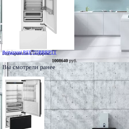
Bertazzoni REF755BBRPTT
Год гарантии в подарок!
1008640
руб.
Вы смотрели ранее