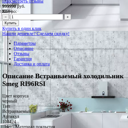
Просмотреть отзывы
999990
руб.
Кол-во:
−
+
Купить
Купить в один клик
Нашли дешевле? Сделаем скидку!
Параметры
Описание
Отзывы
Гарантия
Доставка и оплата
Описание Встраиваемый холодильник
Smeg RI96RSI
Цвет корпуса
черный
Тип
Встраиваемый
Артикул
103424
Цвет / Материал покрытия