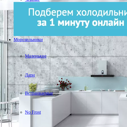
Морозильники
Маленькие
Лари
Встраиваемые
No Frost