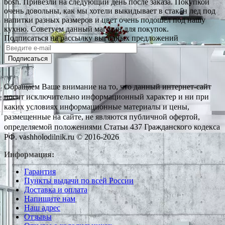
bosh. Привезли на следующий день после заказа. Покупкой
очень довольны, как мы хотели выкидывает в стакан лед под
напитки разных размеров и цвет очень подошел под нашу
кухню. Советуем данный магазин для покупок.
Подписаться на рассылку выгодных предложений
Подписаться
Обращаем Ваше внимание на то, что данный интернет-сайт
носит исключительно информационный характер и ни при
каких условиях информационные материалы и цены,
размещенные на сайте, не являются публичной офертой,
определяемой положениями Статьи 437 Гражданского кодекса
РФ. vashholodilnik.ru © 2016-2026
Информация:
Гарантия
Пункты выдачи по всей России
Доставка и оплата
Напишите нам
Наш адрес
Отзывы