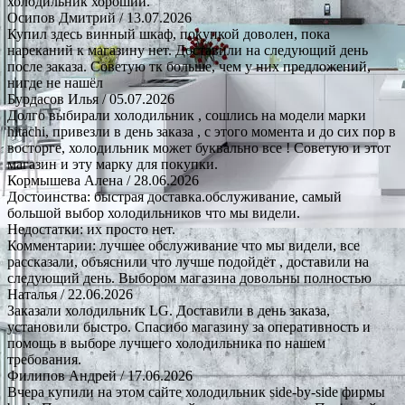
холодильник хороший.
Осипов Дмитрий
/ 13.07.2026
Купил здесь винный шкаф, покупкой доволен, пока
нареканий к магазину нет. Доставили на следующий день
после заказа. Советую тк больше, чем у них предложений,
нигде не нашёл
Бурдасов Илья
/ 05.07.2026
Долго выбирали холодильник , сошлись на модели марки
hitachi, привезли в день заказа , с этого момента и до сих пор в
восторге, холодильник может буквально все ! Советую и этот
магазин и эту марку для покупки.
Кормышева Алена
/ 28.06.2026
Достоинства: быстрая доставка.обслуживание, самый
большой выбор холодильников что мы видели.
Недостатки: их просто нет.
Комментарии: лучшее обслуживание что мы видели, все
рассказали, объяснили что лучше подойдёт , доставили на
следующий день. Выбором магазина довольны полностью
Наталья
/ 22.06.2026
Заказали холодильник LG. Доставили в день заказа,
установили быстро. Спасибо магазину за оперативность и
помощь в выборе лучшего холодильника по нашем
требования.
Филипов Андрей
/ 17.06.2026
Вчера купили на этом сайте холодильник side-by-side фирмы