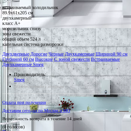
встраиваемый холодильник
89.9x61x205 см
двухкамерный
класс A+
морозильник снизу
зона свежести
общий объем 524 л
капельная система разморозки
Двухдверные
Дорогие
Черные
Двухкамерные
Шириной 90 см
Глубиной 60 см
Высокие
С зоной свежести
Встраиваемые
Двухкамерные Smeg
Производитель:
Smeg
*Наличие уточняйте у менеджера
Оплата при получении
Доставим сегодня по Москве и МО
Возможность возврата в течение 14 дней
(0 голосов)