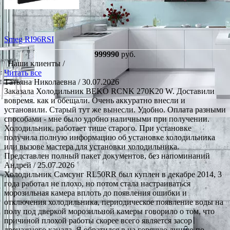
Smeg RI96RSI
999990
руб.
Наши клиенты /
Читать все
Татьяна Николаевна
/ 30.07.2026
Заказала Холодильник BEKO RCNK 270K20 W. Доставили
вовремя. как и обещали. Очень аккуратно внесли и
установили. Старый тут же вынесли. Удобно. Оплата разными
способами - мне было удобно наличными при получении.
Холодильник. работает тише старого. При установке
получила полную информацию об установке холодильника
или вызове мастера для установки холодильника.
Представлен полный пакет документов, без напоминаний
Андрей
/ 25.07.2026
Холодильник Самсунг RL50RR был куплен в декабре 2014, 3
года работал не плохо, но потом стала настраиваться
морозильная камера вплоть до появления ошибки и
отключения холодильника, периодическое появление воды на
полу под дверкой морозильной камеры говорило о том, что
причиной плохой работы скорее всего является засор
дренажного канала. Я обратился в на горячую линию по