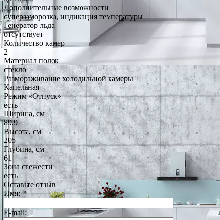
Дополнительные возможности
суперзаморозка, индикация температуры
Генератор льда
отсутствует
Количество камер
2
Материал полок
стекло
Размораживание холодильной камеры
Капельная
Режим «Отпуск»
есть
Ширина, см
89.9
Высота, см
205
Глубина, см
61
Зона свежести
есть
Оставьте отзыв
Имя:
*
E-mail: