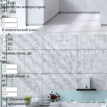
F
Количество компрессоров:
от
до
Климатический класс:
N
SN
ST
T
Уровень шума, дБ:
от
до
Общий объем, л:
от
до
Тип управления:
механическое