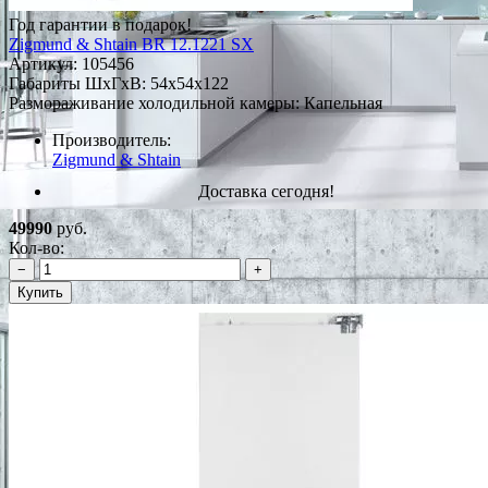
Год гарантии в подарок!
Zigmund & Shtain BR 12.1221 SX
Артикул:
105456
Габариты ШxГxВ: 54x54x122
Размораживание холодильной камеры: Капельная
Производитель:
Zigmund & Shtain
Доставка сегодня!
49990
руб.
Кол-во:
−
+
Купить