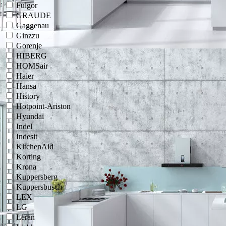
Fulgor
GRAUDE
Gaggenau
Ginzzu
Gorenje
HIBERG
HOMSair
Haier
Hansa
History
Hotpoint-Ariston
Hyundai
Indel
Indesit
KitchenAid
Korting
Krona
Kuppersberg
Kuppersbusch
LEX
LG
Leran