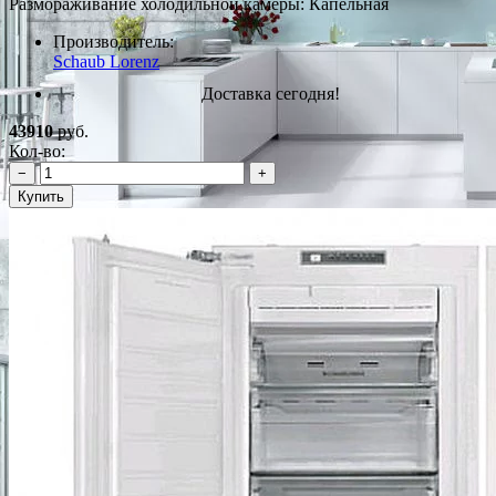
Размораживание холодильной камеры: Капельная
Производитель:
Schaub Lorenz
Доставка сегодня!
43910
руб.
Кол-во:
−
+
Купить