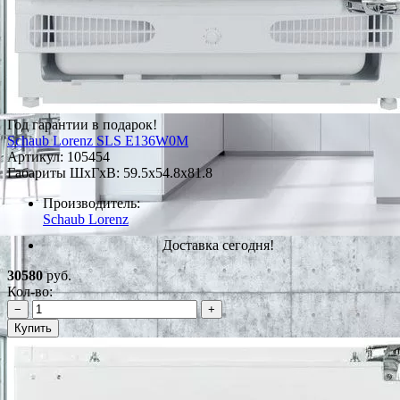
Год гарантии в подарок!
Schaub Lorenz SLS E136W0M
Артикул:
105454
Габариты ШxГxВ: 59.5x54.8x81.8
Производитель:
Schaub Lorenz
Доставка сегодня!
30580
руб.
Кол-во:
−
+
Купить