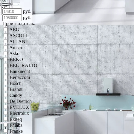
от
до
руб.
руб.
Производитель:
AEG
ASCOLI
ATLANT
Amica
Asko
BEKO
BELTRATTO
Bauknecht
Bertazzoni
Bosch
Brandt
Candy
De Dietrich
EVELUX
Electrolux
Exiteq
Fhiaba
Franke