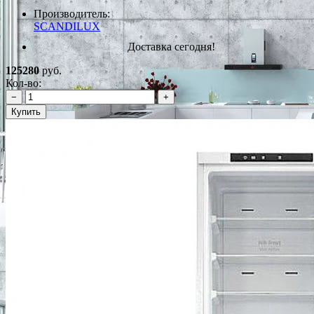
Производитель:
SCANDILUX
Доставка сегодня!
125280
руб.
Кол-во:
−
+
Купить