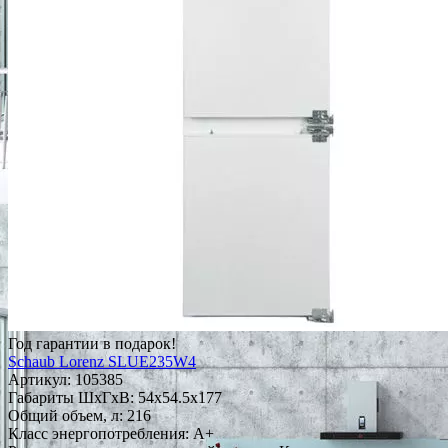
Год гарантии в подарок!
Schaub Lorenz SLUE235W4
Артикул:
105385
Габариты ШxГxВ: 54x54.5x177
Общий объем, л: 216
Класс энергопотребления: A+