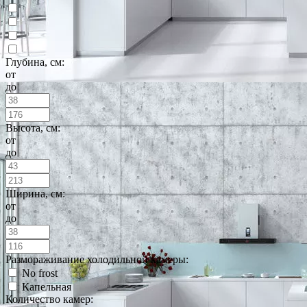
Глубина, см:
от
до
Высота, см:
от
до
Ширина, см:
от
до
Размораживание холодильной камеры:
No frost
Капельная
Количество камер: