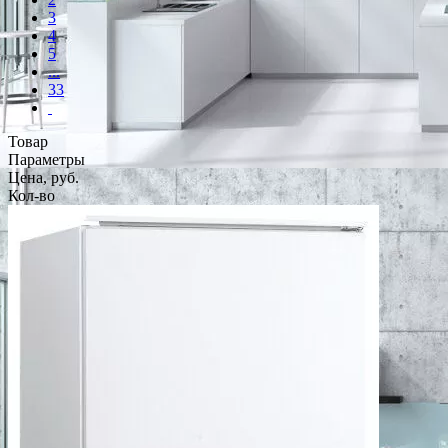
3
4
5
...
33
Товар
Параметры
Цена, руб.
Кол-во