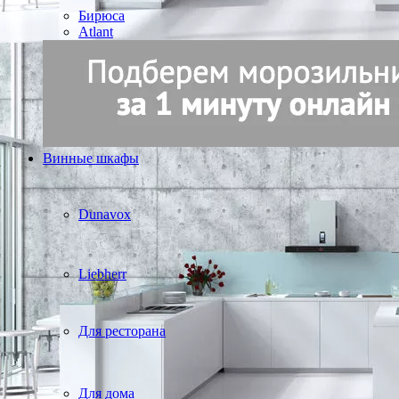
Бирюса
Atlant
Винные шкафы
Dunavox
Liebherr
Для ресторана
Для дома