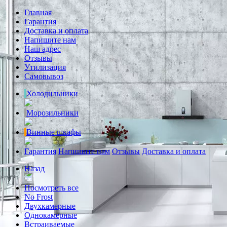
Главная
Гарантия
Доставка и оплата
Напишите нам
Наш адрес
Отзывы
Утилизация
Самовывоз
Холодильники
Морозильники
Винные шкафы
Гарантия
Напишите нам
Отзывы
Доставка и оплата
Назад
Посмотреть все
No Frost
Двухкамерные
Однокамерные
Встраиваемые