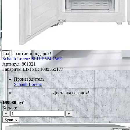
Год гарантии в подарок!
Schaub Lorenz SLU E524 1WE
Артикул:
801321
Габариты ШxГxВ: 108x55x177
Производитель:
Schaub Lorenz
Доставка сегодня!
199980
руб.
Кол-во:
−
+
Купить