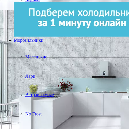
Морозильники
Маленькие
Лари
Встраиваемые
No Frost