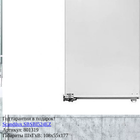
Год гарантии в подарок!
Scandilux SBSBI524EZ
Артикул:
801319
Габариты ШxГxВ: 108x55x177