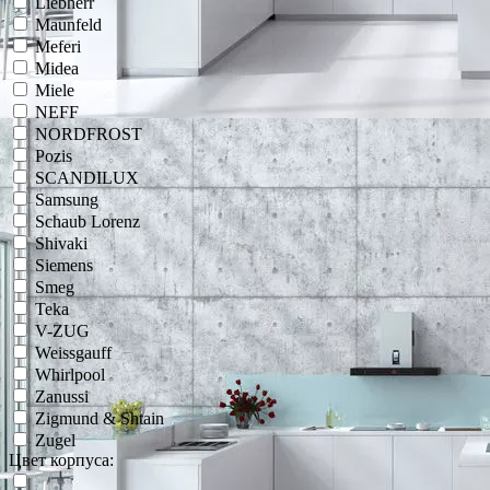
Liebherr
Maunfeld
Meferi
Midea
Miele
NEFF
NORDFROST
Pozis
SCANDILUX
Samsung
Schaub Lorenz
Shivaki
Siemens
Smeg
Teka
V-ZUG
Weissgauff
Whirlpool
Zanussi
Zigmund & Shtain
Zugel
Цвет корпуса: