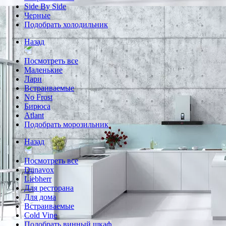
Side By Side
Черные
Подобрать холодильник
Назад
Посмотреть все
Маленькие
Лари
Встраиваемые
No Frost
Бирюса
Atlant
Подобрать морозильник
Назад
Посмотреть все
Dunavox
Liebherr
Для ресторана
Для дома
Встраиваемые
Cold Vine
Подобрать винный шкаф