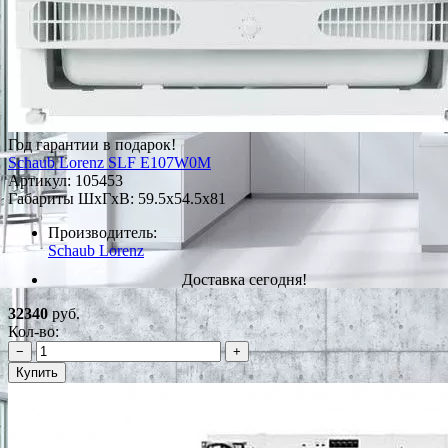
Год гарантии в подарок!
Schaub Lorenz SLF E107W0M
Артикул:
105453
Габариты ШxГxВ: 59.5x54.5x81
Производитель:
Schaub Lorenz
Доставка сегодня!
32340
руб.
Кол-во:
−
+
Купить