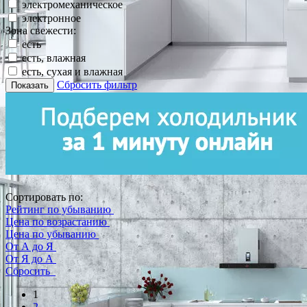
электромеханическое
электронное
Зона свежести:
есть
есть, влажная
есть, сухая и влажная
Сбросить фильтр
Показать
Сортировать по:
Рейтинг по убыванию
Цена по возрастанию
Цена по убыванию
От А до Я
От Я до А
Сбросить
1
2