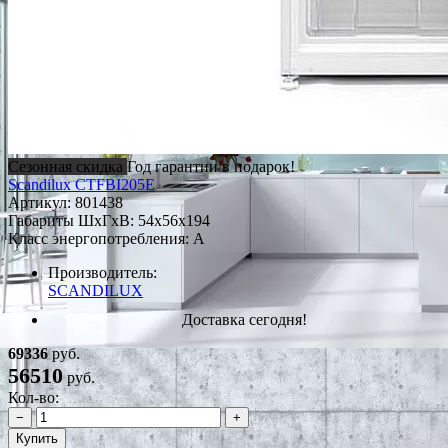
Сезонная скидка
Год гарантии в подарок!
Scandilux CTFBI205E
Артикул:
801438
Габариты ШxГxВ: 54x56x194
Класс энергопотребления: A
Производитель:
SCANDILUX
Доставка сегодня!
69336
руб.
56510
руб.
Кол-во:
−
+
Купить