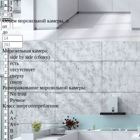
1
2
3
Объем морозильной камеры, л:
от
до
Морозильная камера:
side by side (сбоку)
есть
отсутствует
сверху
снизу
Размораживание морозильной камеры:
No frost
Ручное
Класс энергопотребления:
A
A+
A++
B
E