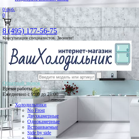
0
руб.
0
8 (495) 177-56-75
Консультация специалистов. Звоните!
Обратный звонок
Время работы:
Ежедневно с 9:00 до 21:00
Холодильники
No Frost
Двухкамерные
Однокамерные
Встраиваемые
Side by side
Черные