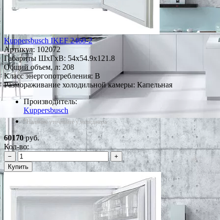
Kuppersbusch IKEF 2460-2
Артикул:
102072
Габариты ШxГxВ: 54x54.9x121.8
Общий объем, л: 208
Класс энергопотребления: B
Размораживание холодильной камеры: Капельная
Производитель:
Kuppersbusch
*Наличие уточняйте у менеджера
60170
руб.
Кол-во:
−
+
Купить