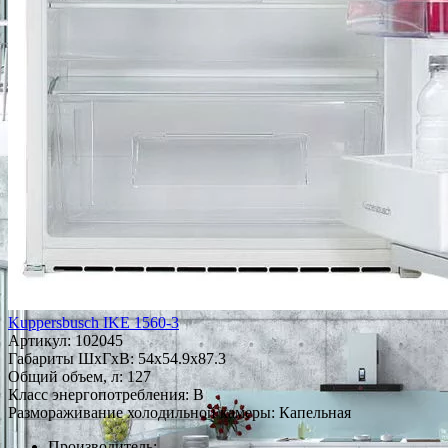
Kuppersbusch IKE 1560-3
Артикул:
102045
Габариты ШxГxВ: 54x54.9x87.3
Общий объем, л: 127
Класс энергопотребления: B
Размораживание холодильной камеры: Капельная
Производитель: