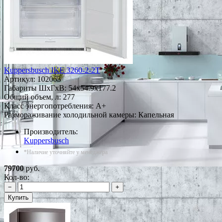
Kuppersbusch IKE 3260-2-2T
Артикул:
102063
Габариты ШxГxВ: 54x54.9x177.2
Общий объем, л: 277
Класс энергопотребления: A+
Размораживание холодильной камеры: Капельная
Производитель:
Kuppersbusch
*Наличие уточняйте у менеджера
79700
руб.
Кол-во:
−
+
Купить