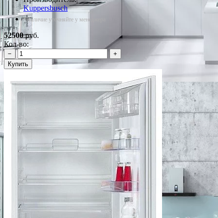
Kuppersbusch
*Наличие уточняйте у менеджера
52500
руб.
Кол-во:
−
+
Купить