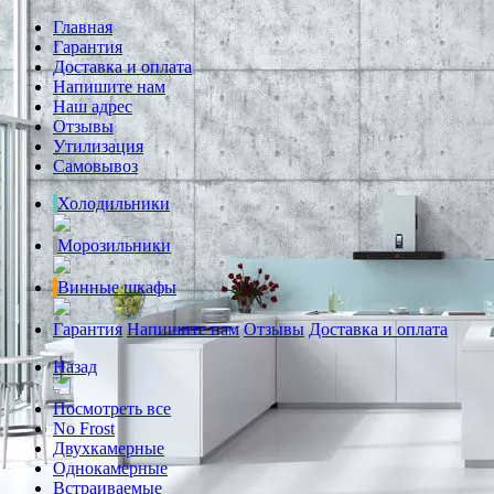
Главная
Гарантия
Доставка и оплата
Напишите нам
Наш адрес
Отзывы
Утилизация
Самовывоз
Холодильники
Морозильники
Винные шкафы
Гарантия
Напишите нам
Отзывы
Доставка и оплата
Назад
Посмотреть все
No Frost
Двухкамерные
Однокамерные
Встраиваемые