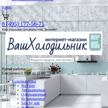
0
руб.
0
8 (495) 177-56-75
Консультация специалистов. Звоните!
Обратный звонок
Время работы:
Ежедневно с 9:00 до 21:00
Холодильники
No Frost
Двухкамерные
Однокамерные
Встраиваемые
Side by side
Черные