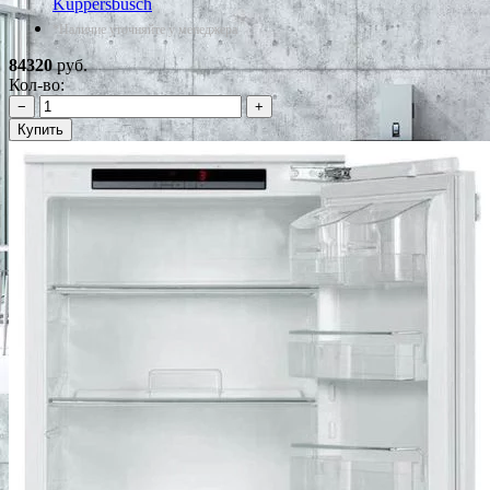
Kuppersbusch
*Наличие уточняйте у менеджера
84320
руб.
Кол-во:
−
+
Купить