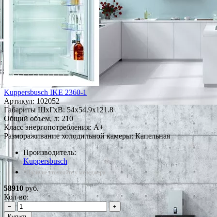
Kuppersbusch IKE 2360-1
Артикул:
102052
Габариты ШxГxВ: 54x54.9x121.8
Общий объем, л: 210
Класс энергопотребления: A+
Размораживание холодильной камеры: Капельная
Производитель:
Kuppersbusch
*Наличие уточняйте у менеджера
58910
руб.
Кол-во:
−
+
Купить