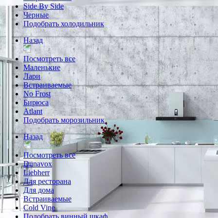
Side By Side
Черные
Подобрать холодильник
Назад
Посмотреть все
Маленькие
Лари
Встраиваемые
No Frost
Бирюса
Atlant
Подобрать морозильник
Назад
Посмотреть все
Dunavox
Liebherr
Для ресторана
Для дома
Встраиваемые
Cold Vine
Подобрать винный шкаф