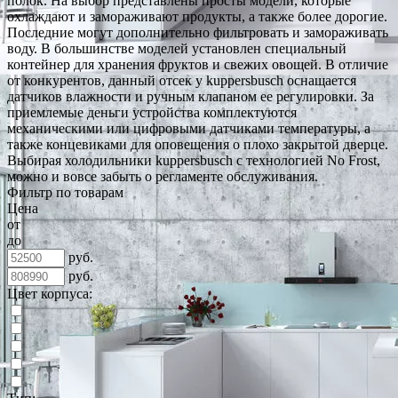
полок. На выбор представлены просты модели, которые
охлаждают и замораживают продукты, а также более дорогие.
Последние могут дополнительно фильтровать и замораживать
воду. В большинстве моделей установлен специальный
контейнер для хранения фруктов и свежих овощей. В отличие
от конкурентов, данный отсек у kuppersbusch оснащается
датчиков влажности и ручным клапаном ее регулировки. За
приемлемые деньги устройства комплектуются
механическими или цифровыми датчиками температуры, а
также концевиками для оповещения о плохо закрытой дверце.
Выбирая холодильники kuppersbusch с технологией No Frost,
можно и вовсе забыть о регламенте обслуживания.
Фильтр по товарам
Цена
от
до
руб.
руб.
Цвет корпуса: