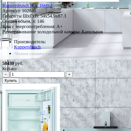
Kuppersbusch IKE 1660-2
Артикул:
102046
Габариты ШxГxВ: 54x54.9x87.3
Общий объем, л: 146
Класс энергопотребления: A+
Размораживание холодильной камеры: Капельная
Производитель:
Kuppersbusch
*Наличие уточняйте у менеджера
58430
руб.
Кол-во:
−
+
Купить