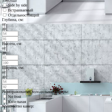
Тип:
Side by side
Встраиваемый
Отдельностоящий
Глубина, см:
от
до
Высота, см:
от
до
Ширина, см:
от
до
Размораживание холодильной камеры:
No frost
Капельная
Количество камер:
1