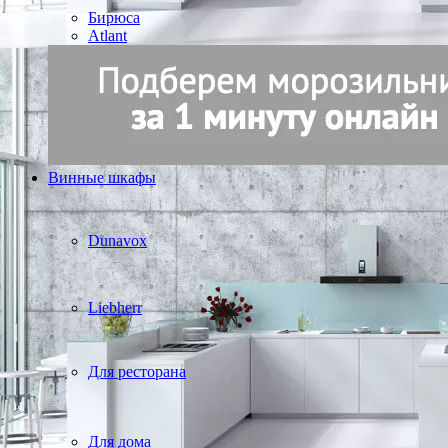
Бирюса
Atlant
Винные шкафы
Dunavox
Liebherr
Для ресторана
Для дома