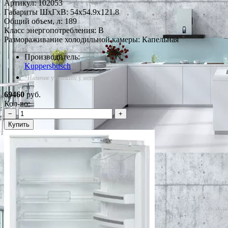
Артикул:
102053
Габариты ШxГxВ: 54x54.9x121.8
Общий объем, л: 189
Класс энергопотребления: B
Размораживание холодильной камеры: Капельная
Производитель:
Kuppersbusch
*Наличие уточняйте у менеджера
69460
руб.
Кол-во:
−
+
Купить