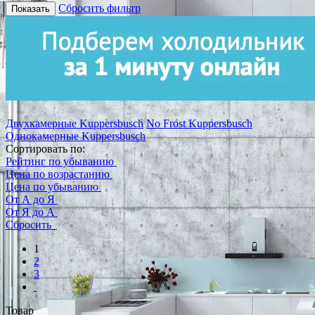
Сбросить фильтр
Показать
Двухкамерные Kuppersbusch
No Frost Kuppersbusch
Однокамерные Kuppersbusch
Сортировать по:
Рейтинг по убыванию
Цена по возрастанию
Цена по убыванию
От А до Я
От Я до А
Сбросить
1
2
3
Товар