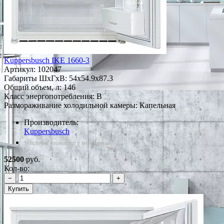
Kuppersbusch IKE 1660-3
Артикул:
102047
Габариты ШxГxВ: 54x54.9x87.3
Общий объем, л: 146
Класс энергопотребления: B
Размораживание холодильной камеры: Капельная
Производитель:
Kuppersbusch
*Наличие уточняйте у менеджера
52500
руб.
Кол-во:
−
+
Купить