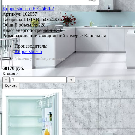
Kuppersbusch IKE 2460-2
Артикул:
102057
Габариты ШxГxВ: 54x54.9x121.8
Общий объем, л: 228
Класс энергопотребления: B
Размораживание холодильной камеры: Капельная
Производитель:
Kuppersbusch
*Наличие уточняйте у менеджера
60170
руб.
Кол-во:
−
+
Купить