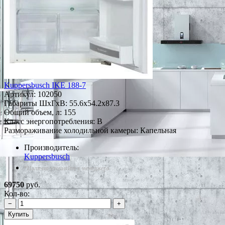
Kuppersbusch IKE 188-7
Артикул:
102050
Габариты ШxГxВ: 55.6x54.2x87.3
Общий объем, л: 155
Класс энергопотребления: B
Размораживание холодильной камеры: Капельная
Производитель:
Kuppersbusch
*Наличие уточняйте у менеджера
69750
руб.
Кол-во:
−
+
Купить