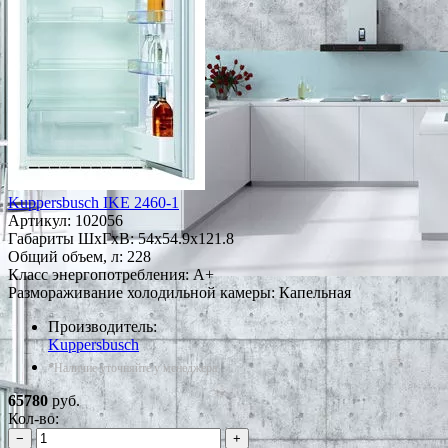
Kuppersbusch IKE 2460-1
Артикул:
102056
Габариты ШxГxВ: 54x54.9x121.8
Общий объем, л: 228
Класс энергопотребления: A+
Размораживание холодильной камеры: Капельная
Производитель:
Kuppersbusch
*Наличие уточняйте у менеджера
65780
руб.
Кол-во:
−
+