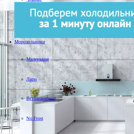
Морозильники
Маленькие
Лари
Встраиваемые
No Frost