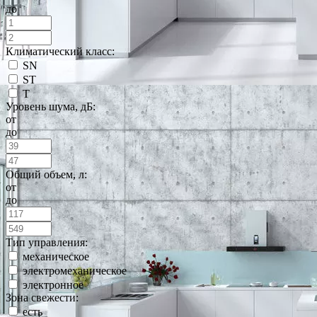
до
Климатический класс:
SN
ST
T
Уровень шума, дБ:
от
до
Общий объем, л:
от
до
Тип управления:
механическое
электромеханическое
электронное
Зона свежести:
есть