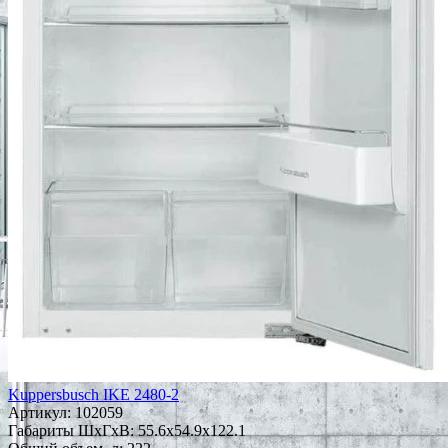
Kuppersbusch IKE 2480-2
Артикул:
102059
Габариты ШxГxВ: 55.6x54.9x122.1