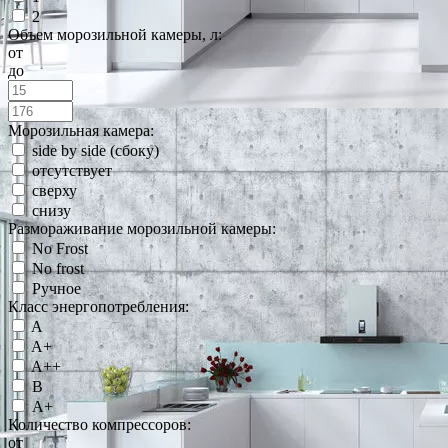
2
Объем морозильной камеры, л:
от
до
Морозильная камера:
side by side (сбоку)
отсутствует
сверху
снизу
Размораживание морозильной камеры:
No Frost
No frost
Ручное
Класс энергопотребления:
A
A+
A++
B
А+
Количество компрессоров:
от