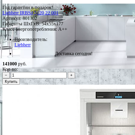
Год гарантии в подарок!
Liebherr IRBSd 5120 22 001
Артикул:
801302
Габариты ШxГxВ: 54x55x177
Класс энергопотребления: A++
Производитель:
Liebherr
Доставка сегодня!
141000
руб.
Кол-во:
−
+
Купить