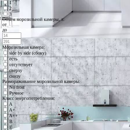
1
2
3
Объем морозильной камеры, л:
от
до
Морозильная камера:
side by side (сбоку)
есть
отсутствует
сверху
снизу
Размораживание морозильной камеры:
No frost
Ручное
Класс энергопотребления:
A
A+
A++
B
E