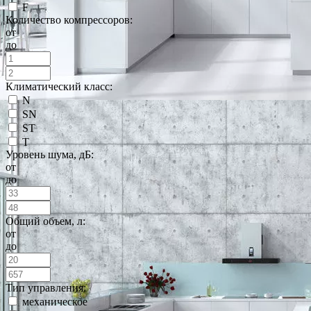
F
Количество компрессоров:
от
до
Климатический класс:
N
SN
ST
T
Уровень шума, дБ:
от
до
Общий объем, л:
от
до
Тип управления:
механическое