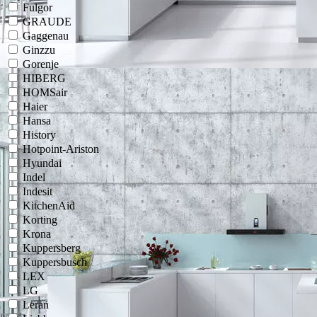
Fulgor
GRAUDE
Gaggenau
Ginzzu
Gorenje
HIBERG
HOMSair
Haier
Hansa
History
Hotpoint-Ariston
Hyundai
Indel
Indesit
KitchenAid
Korting
Krona
Kuppersberg
Kuppersbusch
LEX
LG
Leran