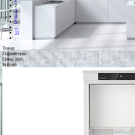
2
3
4
5
...
33
Товар
Параметры
Цена, руб.
Кол-во