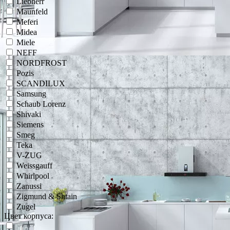
Liebherr
Maunfeld
Meferi
Midea
Miele
NEFF
NORDFROST
Pozis
SCANDILUX
Samsung
Schaub Lorenz
Shivaki
Siemens
Smeg
Teka
V-ZUG
Weissgauff
Whirlpool
Zanussi
Zigmund & Shtain
Zugel
Цвет корпуса: