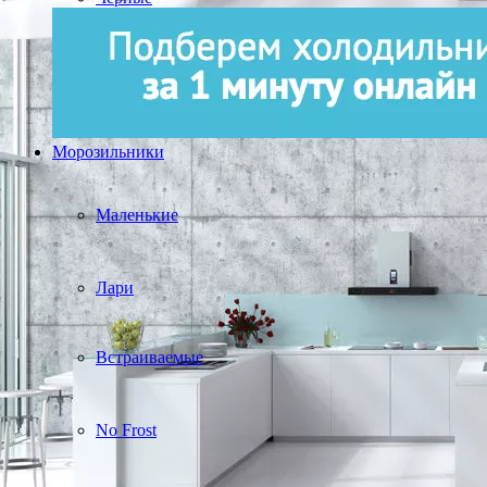
Морозильники
Маленькие
Лари
Встраиваемые
No Frost