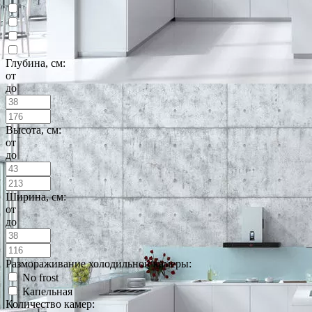
Глубина, см:
от
до
Высота, см:
от
до
Ширина, см:
от
до
Размораживание холодильной камеры:
No frost
Капельная
Количество камер: