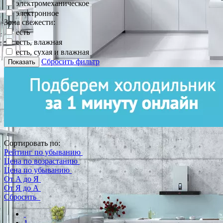
электромеханическое
электронное
Зона свежести:
есть
есть, влажная
есть, сухая и влажная
Сбросить фильтр
Показать
Сортировать по:
Рейтинг по убыванию
Цена по возрастанию
Цена по убыванию
От А до Я
От Я до А
Сбросить
1