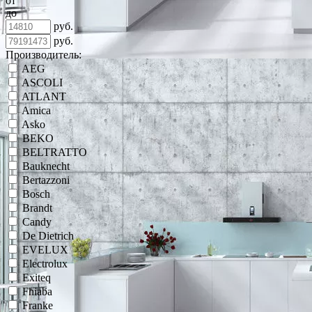
от
до
руб.
руб.
Производитель:
AEG
ASCOLI
ATLANT
Amica
Asko
BEKO
BELTRATTO
Bauknecht
Bertazzoni
Bosch
Brandt
Candy
De Dietrich
EVELUX
Electrolux
Exiteq
Fhiaba
Franke