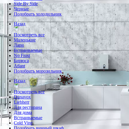
Side By Side
Черные
Подобрать холодильник
Назад
Посмотреть все
Маленькие
Лари
Встраиваемые
No Frost
Бирюса
Atlant
Подобрать морозильник
Назад
Посмотреть все
Dunavox
Liebherr
Для ресторана
Для дома
Встраиваемые
Cold Vine
Подобрать винный шкаф