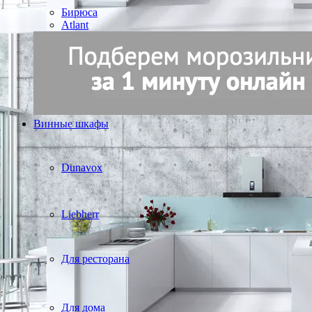
Бирюса
Atlant
Винные шкафы
Dunavox
Liebherr
Для ресторана
Для дома