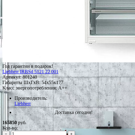
Год гарантии в подарок!
Liebherr IRBSd 5121 22 001
Артикул:
801240
Габариты ШxГxВ: 54x55x177
Класс энергопотребления: A++
Производитель:
Liebherr
Доставка сегодня!
165850
руб.
Кол-во:
−
+