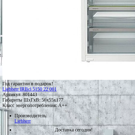
Год гарантии в подарок!
Liebherr IRBci 5150 22 001
Артикул:
801443
Габариты ШxГxВ: 56x55x177
Класс энергопотребления: A++
Производитель:
Liebherr
Доставка сегодня!