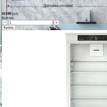
Доставка сегодня!
81100
руб.
Кол-во:
−
+
Купить