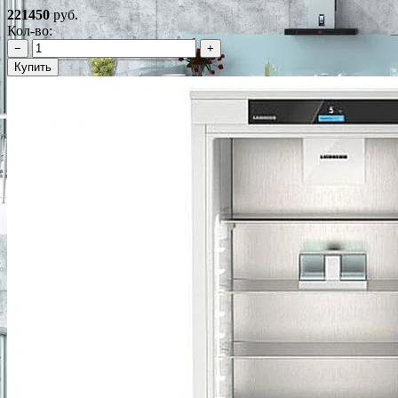
221450
руб.
Кол-во:
−
+
Купить