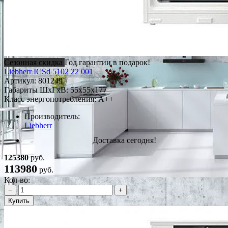
Сезонная скидка
Год гарантии в подарок!
Liebherr ICSd 5102 22 001
Артикул:
801249
Габариты ШxГxВ: 55x55x177
Класс энергопотребления: A++
Производитель:
Liebherr
Доставка сегодня!
125380
руб.
113980
руб.
Кол-во:
−
+
Купить