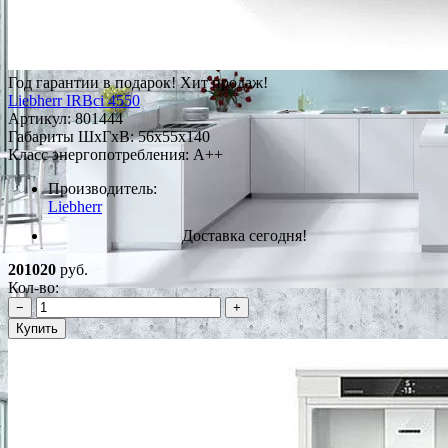
Год гарантии в подарок!
Хит продаж!
Liebherr IRBci 4550
Артикул:
801444
Габариты ШxГxВ: 56x55x140
Класс энергопотребления: A++
Производитель:
Liebherr
Доставка сегодня!
201020
руб.
Кол-во:
−
+
Купить