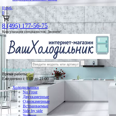
0
руб.
0
8 (495) 177-56-75
Консультация специалистов. Звоните!
Обратный звонок
Время работы:
Ежедневно с 9:00 до 21:00
Холодильники
No Frost
Двухкамерные
Однокамерные
Встраиваемые
Side by side
Черные