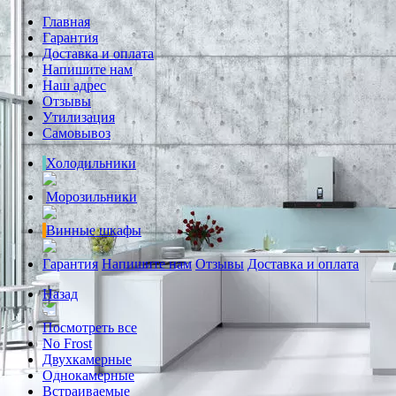
Главная
Гарантия
Доставка и оплата
Напишите нам
Наш адрес
Отзывы
Утилизация
Самовывоз
Холодильники
Морозильники
Винные шкафы
Гарантия
Напишите нам
Отзывы
Доставка и оплата
Назад
Посмотреть все
No Frost
Двухкамерные
Однокамерные
Встраиваемые