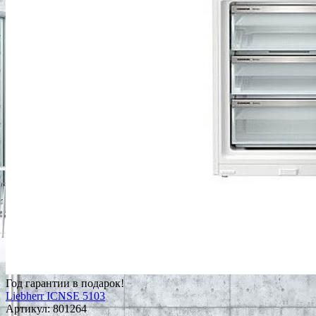
Год гарантии в подарок!
Liebherr ICNSE 5103
Артикул:
801264