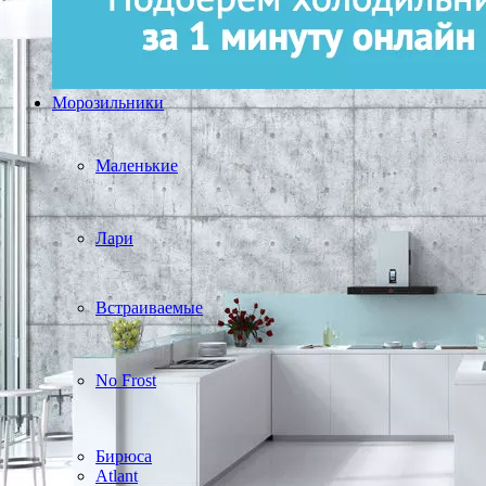
Морозильники
Маленькие
Лари
Встраиваемые
No Frost
Бирюса
Atlant