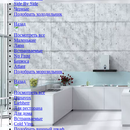
Side By Side
Черные
Подобрать холодильник
Назад
Посмотреть все
Маленькие
Лари
Встраиваемые
No Frost
Бирюса
Atlant
Подобрать морозильник
Назад
Посмотреть все
Dunavox
Liebherr
Для ресторана
Для дома
Встраиваемые
Cold Vine
Подобрать винный шкаф