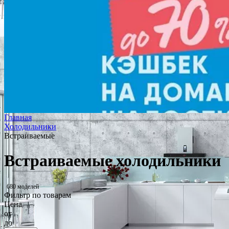
Главная
Холодильники
Встраиваемые
Встраиваемые холодильники
680 моделей
Фильтр по товарам
Цена
от
до