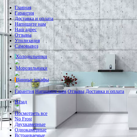
Главная
Гарантия
Доставка и оплата
Напишите нам
Наш адрес
Отзывы
Утилизация
Самовывоз
Холодильники
Морозильники
Винные шкафы
Гарантия
Напишите нам
Отзывы
Доставка и оплата
Назад
Посмотреть все
No Frost
Двухкамерные
Однокамерные
Встраиваемые