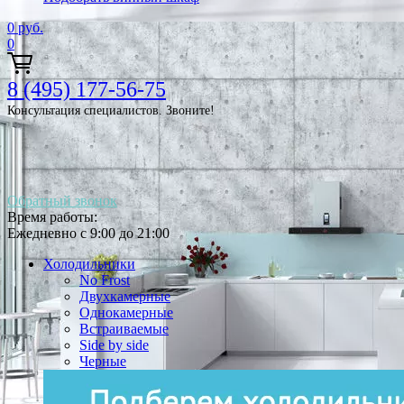
0
руб.
0
8 (495) 177-56-75
Консультация специалистов. Звоните!
Обратный звонок
Время работы:
Ежедневно с 9:00 до 21:00
Холодильники
No Frost
Двухкамерные
Однокамерные
Встраиваемые
Side by side
Черные