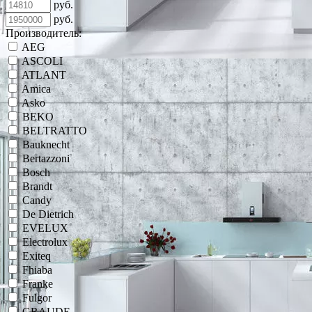
руб.
руб.
Производитель:
AEG
ASCOLI
ATLANT
Amica
Asko
BEKO
BELTRATTO
Bauknecht
Bertazzoni
Bosch
Brandt
Candy
De Dietrich
EVELUX
Electrolux
Exiteq
Fhiaba
Franke
Fulgor
GRAUDE