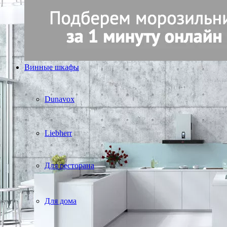
Винные шкафы
Dunavox
Liebherr
Для ресторана
Для дома