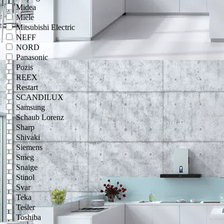
Midea
Miele
Mitsubishi Electric
NEFF
NORD
Panasonic
Pozis
REEX
Restart
SCANDILUX
Samsung
Schaub Lorenz
Sharp
Shivaki
Siemens
Smeg
Snaige
Stinol
Svar
Teka
Tesler
Toshiba