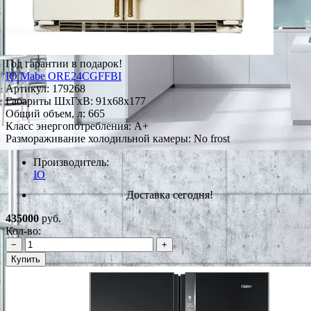
Год гарантии в подарок!
IO Mabe ORE24CGFFBI
Артикул:
179268
Габариты ШxГxВ: 91x68x177
Общий объем, л: 665
Класс энергопотребления: A+
Размораживание холодильной камеры: No frost
Производитель:
IO
Доставка сегодня!
435000
руб.
Кол-во:
−
+
Купить