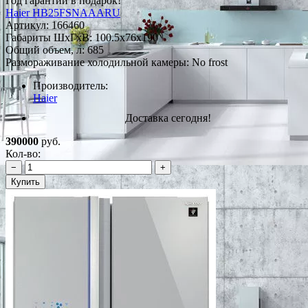
Год гарантии в подарок!
Haier HB25FSNAAARU
Артикул:
166460
Габариты ШxГxВ: 100.5x76x190
Общий объем, л: 685
Размораживание холодильной камеры: No frost
Производитель:
Haier
Доставка сегодня!
390000
руб.
Кол-во:
−
+
Купить