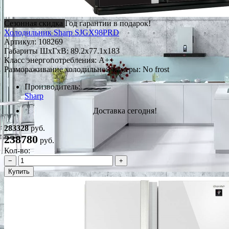
Сезонная скидка
Год гарантии в подарок!
Холодильник Sharp SJGX98PRD
Артикул:
108269
Габариты ШxГxВ: 89.2x77.1x183
Класс энергопотребления: A++
Размораживание холодильной камеры: No frost
Производитель:
Sharp
Доставка сегодня!
283328
руб.
238780
руб.
Кол-во:
−
+
Купить