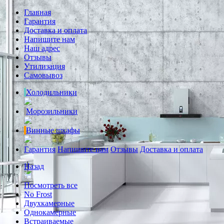
Главная
Гарантия
Доставка и оплата
Напишите нам
Наш адрес
Отзывы
Утилизация
Самовывоз
Холодильники
Морозильники
Винные шкафы
Гарантия
Напишите нам
Отзывы
Доставка и оплата
Назад
Посмотреть все
No Frost
Двухкамерные
Однокамерные
Встраиваемые