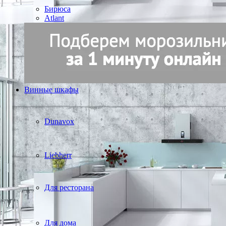
Бирюса
Atlant
Винные шкафы
Dunavox
Liebherr
Для ресторана
Для дома