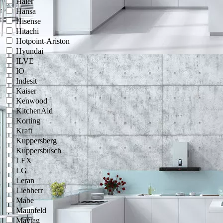
Haier
Hansa
Hisense
Hitachi
Hotpoint-Ariston
Hyundai
ILVE
IO
Indesit
Kaiser
Kenwood
KitchenAid
Korting
Kraft
Kuppersberg
Kuppersbusch
LEX
LG
Leran
Liebherr
Mabe
Maunfeld
Maytag