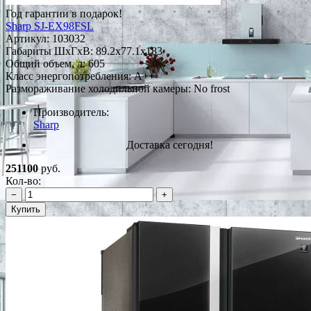
Год гарантии в подарок!
Sharp SJ-EX98FSL
Артикул:
103032
Габариты ШxГxВ: 89.2x77.1x183
Общий объем, л: 605
Класс энергопотребления: A++
Размораживание холодильной камеры: No frost
Производитель:
Sharp
Доставка сегодня!
251100
руб.
Кол-во:
−
+
Купить