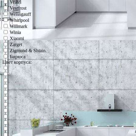
Vestel
Vestfrost
Weissgauff
Whirlpool
Willmark
Winia
Xiaomi
Zarget
Zigmund & Shtain
Бирюса
Цвет корпуса: