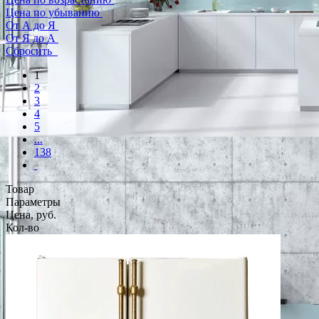
Цена по убыванию
От А до Я
От Я до А
Сбросить
1
2
3
4
5
...
138
Товар
Параметры
Цена, руб.
Кол-во