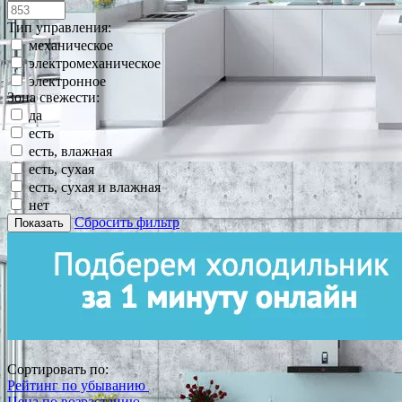
Тип управления:
механическое
электромеханическое
электронное
Зона свежести:
да
есть
есть, влажная
есть, сухая
есть, сухая и влажная
нет
Сбросить фильтр
Показать
Сортировать по:
Рейтинг по убыванию
Цена по возрастанию