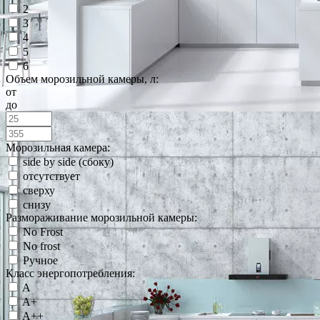
2
3
4
5
6
Объем морозильной камеры, л:
от
до
Морозильная камера:
side by side (сбоку)
отсутствует
сверху
снизу
Размораживание морозильной камеры:
No Frost
No frost
Ручное
Класс энергопотребления:
A
A+
A++