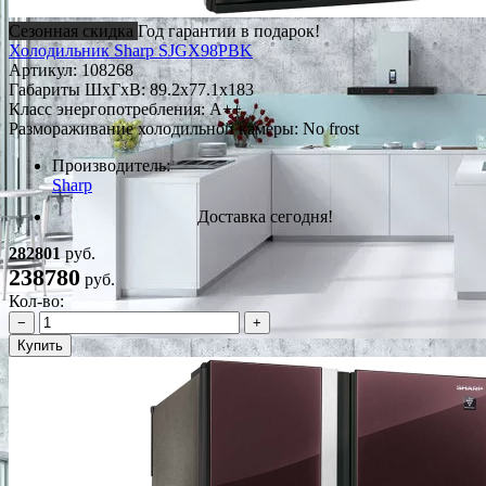
Сезонная скидка
Год гарантии в подарок!
Холодильник Sharp SJGX98PBK
Артикул:
108268
Габариты ШxГxВ: 89.2x77.1x183
Класс энергопотребления: A++
Размораживание холодильной камеры: No frost
Производитель:
Sharp
Доставка сегодня!
282801
руб.
238780
руб.
Кол-во:
−
+
Купить