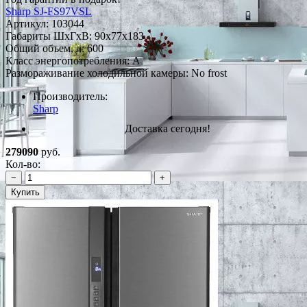
Sharp SJ-FS97VSL
Артикул:
103044
Габариты ШxГxВ: 90x77x183
Общий объем, л: 600
Класс энергопотребления: A
Размораживание холодильной камеры: No frost
Производитель:
Sharp
Доставка сегодня!
279090
руб.
Кол-во:
−
+
Купить