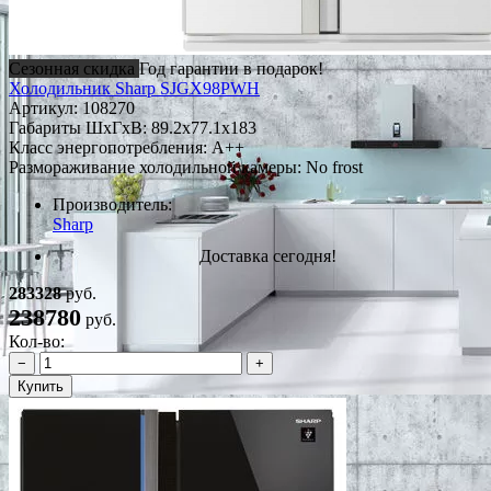
Сезонная скидка
Год гарантии в подарок!
Холодильник Sharp SJGX98PWH
Артикул:
108270
Габариты ШxГxВ: 89.2x77.1x183
Класс энергопотребления: A++
Размораживание холодильной камеры: No frost
Производитель:
Sharp
Доставка сегодня!
283328
руб.
238780
руб.
Кол-во:
−
+
Купить