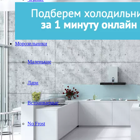
Морозильники
Маленькие
Лари
Встраиваемые
No Frost