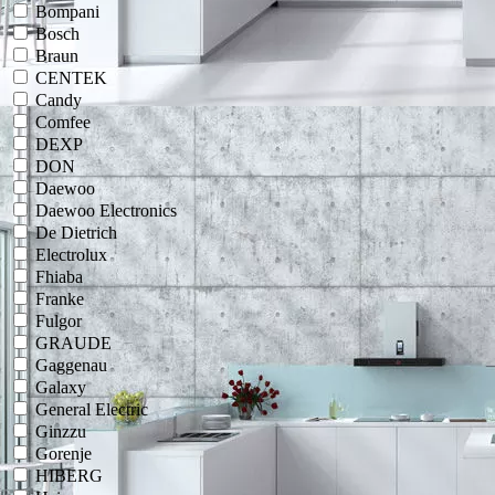
Bompani
Bosch
Braun
CENTEK
Candy
Comfee
DEXP
DON
Daewoo
Daewoo Electronics
De Dietrich
Electrolux
Fhiaba
Franke
Fulgor
GRAUDE
Gaggenau
Galaxy
General Electric
Ginzzu
Gorenje
HIBERG