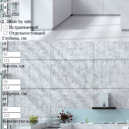
Тип:
Side by side
Встраиваемый
Отдельностоящий
Глубина, см:
от
до
Высота, см:
от
до
Ширина, см:
от
до
Количество камер:
1