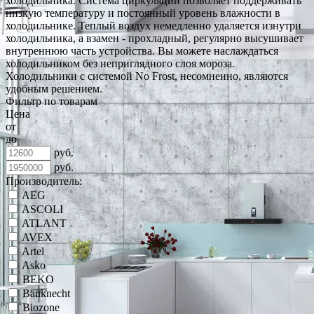
холодильника. Система циркуляции позволяет поддерживать
низкую температуру и постоянный уровень влажности в
холодильнике. Теплый воздух немедленно удаляется изнутри
холодильника, а взамен - прохладный, регулярно высушивает
внутреннюю часть устройства. Вы можете наслаждаться
холодильником без неприглядного слоя мороза.
Холодильники с системой No Frost, несомненно, являются
удобным решением.
Фильтр по товарам
Цена
от
до
руб.
руб.
Производитель:
AEG
ASCOLI
ATLANT
AVEX
Artel
Asko
BEKO
Bauknecht
Biozone