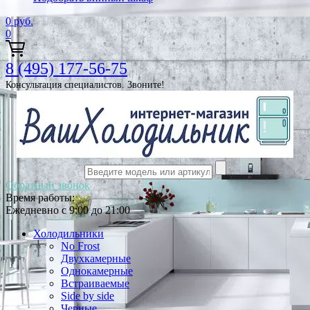
0
руб.
0
8 (495) 177-56-75
Консультация специалистов. Звоните!
Обратный звонок
Время работы:
Ежедневно с 9:00 до 21:00
Холодильники
No Frost
Двухкамерные
Однокамерные
Встраиваемые
Side by side
Черные