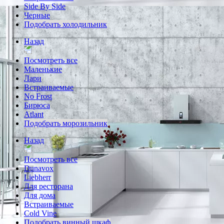
Side By Side
Черные
Подобрать холодильник
Назад
Посмотреть все
Маленькие
Лари
Встраиваемые
No Frost
Бирюса
Atlant
Подобрать морозильник
Назад
Посмотреть все
Dunavox
Liebherr
Для ресторана
Для дома
Встраиваемые
Cold Vine
Подобрать винный шкаф