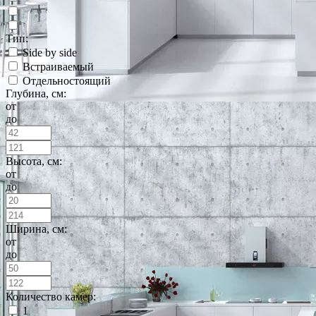
Тип:
Side by side
Встраиваемый
Отдельностоящий
Глубина, см:
от
до
Высота, см:
от
до
Ширина, см:
от
до
Количество камер:
1