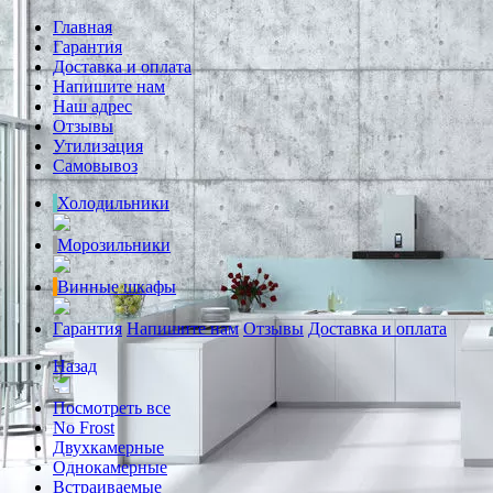
Главная
Гарантия
Доставка и оплата
Напишите нам
Наш адрес
Отзывы
Утилизация
Самовывоз
Холодильники
Морозильники
Винные шкафы
Гарантия
Напишите нам
Отзывы
Доставка и оплата
Назад
Посмотреть все
No Frost
Двухкамерные
Однокамерные
Встраиваемые