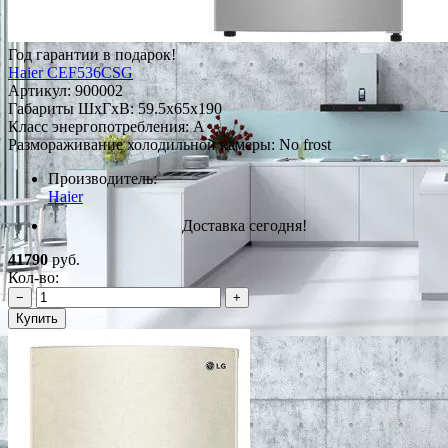
Год гарантии в подарок!
Haier CEF536CSG
Артикул:
900002
Габариты ШxГxВ: 59.5x65x190
Класс энергопотребления: А
Размораживание холодильной камеры: No frost
Производитель:
Haier
Доставка сегодня!
41790
руб.
Кол-во:
−
+
Купить