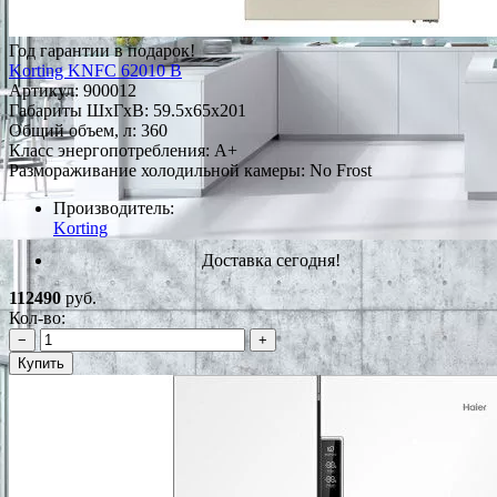
Год гарантии в подарок!
Korting KNFC 62010 B
Артикул:
900012
Габариты ШxГxВ: 59.5x65x201
Общий объем, л: 360
Класс энергопотребления: А+
Размораживание холодильной камеры: No Frost
Производитель:
Korting
Доставка сегодня!
112490
руб.
Кол-во:
−
+
Купить