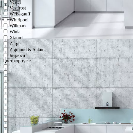
Vestel
Vestfrost
Weissgauff
Whirlpool
Willmark
Winia
Xiaomi
Zarget
Zigmund & Shtain
Бирюса
Цвет корпуса: