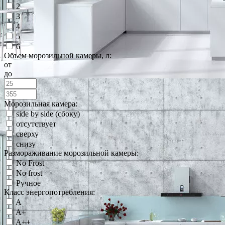
2
3
4
5
6
Объем морозильной камеры, л:
от
до
Морозильная камера:
side by side (сбоку)
отсутствует
сверху
снизу
Размораживание морозильной камеры:
No Frost
No frost
Ручное
Класс энергопотребления:
A
A+
A++