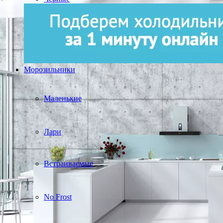
Морозильники
Маленькие
Лари
Встраиваемые
No Frost