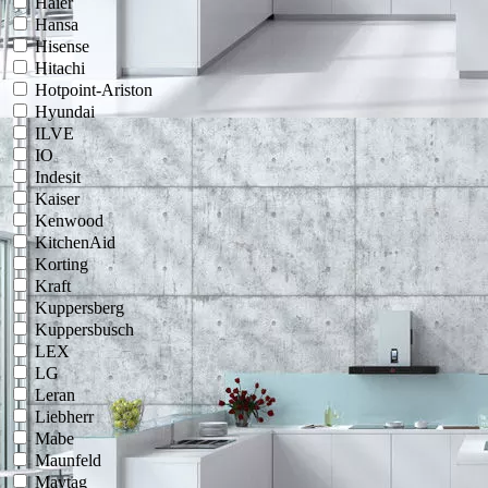
Haier
Hansa
Hisense
Hitachi
Hotpoint-Ariston
Hyundai
ILVE
IO
Indesit
Kaiser
Kenwood
KitchenAid
Korting
Kraft
Kuppersberg
Kuppersbusch
LEX
LG
Leran
Liebherr
Mabe
Maunfeld
Maytag