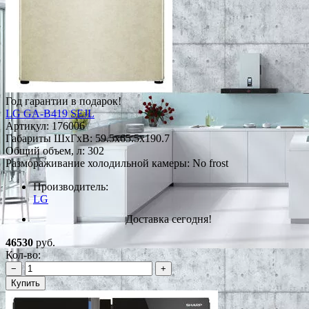
Год гарантии в подарок!
LG GA-B419 SEJL
Артикул:
176006
Габариты ШxГxВ: 59.5x65.5x190.7
Общий объем, л: 302
Размораживание холодильной камеры: No frost
Производитель:
LG
Доставка сегодня!
46530
руб.
Кол-во:
−
+
Купить