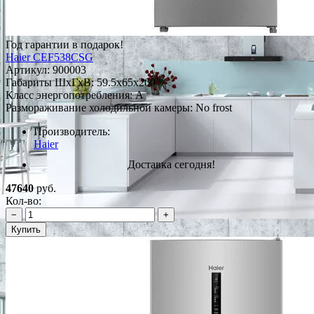
Год гарантии в подарок!
Haier CEF538CSG
Артикул:
900003
Габариты ШxГxВ: 59.5x65x200
Класс энергопотребления: А
Размораживание холодильной камеры: No frost
Производитель:
Haier
Доставка сегодня!
47640
руб.
Кол-во:
−
+
Купить