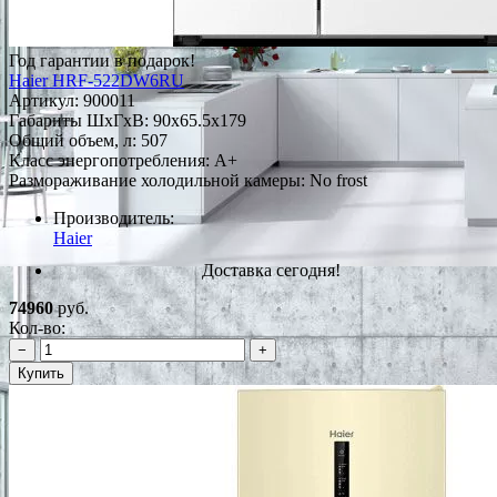
Год гарантии в подарок!
Haier HRF-522DW6RU
Артикул:
900011
Габариты ШxГxВ: 90x65.5x179
Общий объем, л: 507
Класс энергопотребления: А+
Размораживание холодильной камеры: No frost
Производитель:
Haier
Доставка сегодня!
74960
руб.
Кол-во:
−
+
Купить