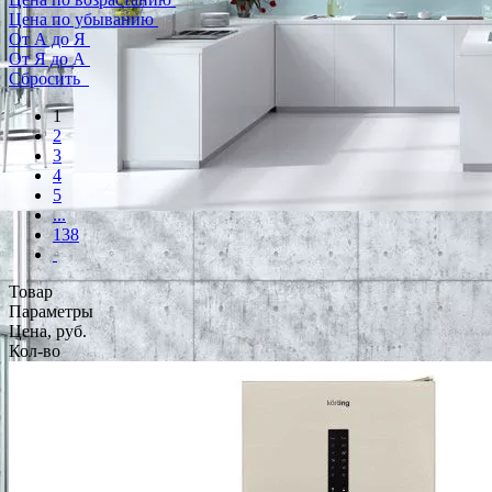
Цена по убыванию
От А до Я
От Я до А
Сбросить
1
2
3
4
5
...
138
Товар
Параметры
Цена, руб.
Кол-во