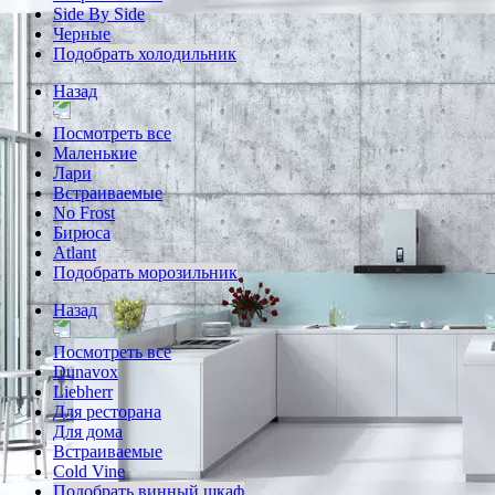
Side By Side
Черные
Подобрать холодильник
Назад
Посмотреть все
Маленькие
Лари
Встраиваемые
No Frost
Бирюса
Atlant
Подобрать морозильник
Назад
Посмотреть все
Dunavox
Liebherr
Для ресторана
Для дома
Встраиваемые
Cold Vine
Подобрать винный шкаф