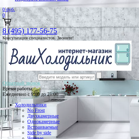
0
руб.
0
8 (495) 177-56-75
Консультация специалистов. Звоните!
Обратный звонок
Время работы:
Ежедневно с 9:00 до 21:00
Холодильники
No Frost
Двухкамерные
Однокамерные
Встраиваемые
Side by side
Черные