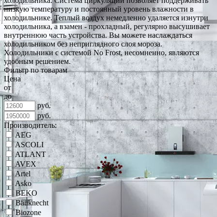
холодильника. Система циркуляции позволяет поддерживать
низкую температуру и постоянный уровень влажности в
холодильнике. Теплый воздух немедленно удаляется изнутри
холодильника, а взамен - прохладный, регулярно высушивает
внутреннюю часть устройства. Вы можете наслаждаться
холодильником без неприглядного слоя мороза.
Холодильники с системой No Frost, несомненно, являются
удобным решением.
Фильтр по товарам
Цена
от
до
руб.
руб.
Производитель:
AEG
ASCOLI
ATLANT
AVEX
Artel
Asko
BEKO
Bauknecht
Biozone