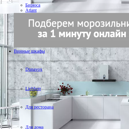
Бирюса
Atlant
Винные шкафы
Dunavox
Liebherr
Для ресторана
Для дома