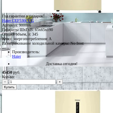
Год гарантии в подарок!
Haier CEF536CCG
Артикул:
900006
Габариты ШxГxВ: 65x65x190
Общий объем, л: 345
Класс энергопотребления: А
Размораживание холодильной камеры: No frost
Производитель:
Haier
Доставка сегодня!
45450
руб.
Кол-во:
−
+
Купить