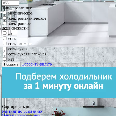
Тип управления:
механическое
электромеханическое
электронное
Зона свежести:
да
есть
есть, влажная
есть, сухая
есть, сухая и влажная
нет
Сбросить фильтр
Показать
Сортировать по:
Рейтинг по убыванию
Цена по возрастанию