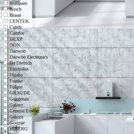
Bompani
Bosch
Braun
CENTEK
Candy
Comfee
DEXP
DON
Daewoo
Daewoo Electronics
De Dietrich
Electrolux
Fhiaba
Franke
Fulgor
GRAUDE
Gaggenau
Galaxy
General Electric
Ginzzu
Gorenje
HIBERG