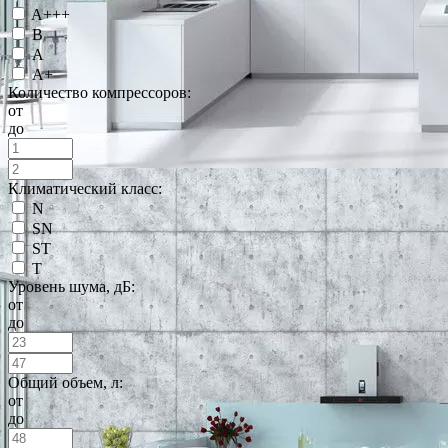
A+++
B
А
А+
Количество компрессоров:
от
до
Климатический класс:
N
SN
ST
T
Уровень шума, дБ:
от
до
Общий объем, л:
от
до