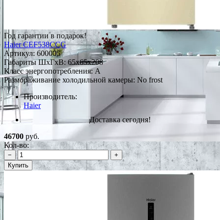
Год гарантии в подарок!
Haier CEF538CCG
Артикул:
600005
Габариты ШxГxВ: 65x65x208
Класс энергопотребления: А
Размораживание холодильной камеры: No frost
Производитель:
Haier
Доставка сегодня!
46700
руб.
Кол-во:
−
+
Купить