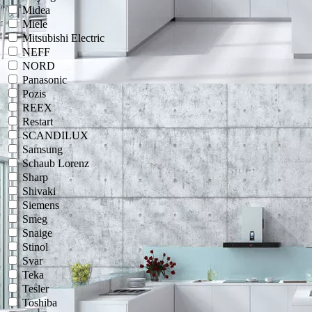
Midea
Miele
Mitsubishi Electric
NEFF
NORD
Panasonic
Pozis
REEX
Restart
SCANDILUX
Samsung
Schaub Lorenz
Sharp
Shivaki
Siemens
Smeg
Snaige
Stinol
Svar
Teka
Tesler
Toshiba