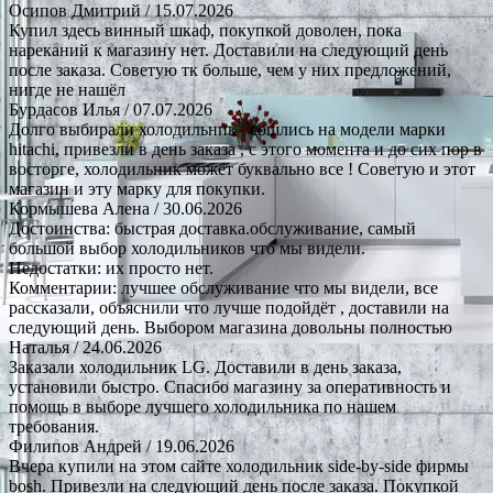
Осипов Дмитрий
/ 15.07.2026
Купил здесь винный шкаф, покупкой доволен, пока
нареканий к магазину нет. Доставили на следующий день
после заказа. Советую тк больше, чем у них предложений,
нигде не нашёл
Бурдасов Илья
/ 07.07.2026
Долго выбирали холодильник , сошлись на модели марки
hitachi, привезли в день заказа , с этого момента и до сих пор в
восторге, холодильник может буквально все ! Советую и этот
магазин и эту марку для покупки.
Кормышева Алена
/ 30.06.2026
Достоинства: быстрая доставка.обслуживание, самый
большой выбор холодильников что мы видели.
Недостатки: их просто нет.
Комментарии: лучшее обслуживание что мы видели, все
рассказали, объяснили что лучше подойдёт , доставили на
следующий день. Выбором магазина довольны полностью
Наталья
/ 24.06.2026
Заказали холодильник LG. Доставили в день заказа,
установили быстро. Спасибо магазину за оперативность и
помощь в выборе лучшего холодильника по нашем
требования.
Филипов Андрей
/ 19.06.2026
Вчера купили на этом сайте холодильник side-by-side фирмы
bosh. Привезли на следующий день после заказа. Покупкой