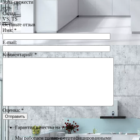
Зона свежести
есть
Склад
VS, TS
Оставьте отзыв
Имя:
*
E-mail:
Комментарий:
*
Оценка:
*
Гарантия качества на товар
Мы работаем только с сертифицированными