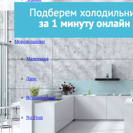
Морозильники
Маленькие
Лари
Встраиваемые
No Frost