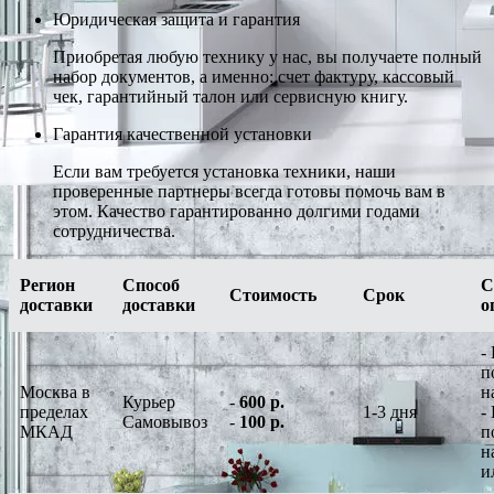
Юридическая защита и гарантия
Приобретая любую технику у нас, вы получаете полный
набор документов, а именно: счет фактуру, кассовый
чек, гарантийный талон или сервисную книгу.
Гарантия качественной установки
Если вам требуется установка техники, наши
проверенные партнеры всегда готовы помочь вам в
этом. Качество гарантированно долгими годами
сотрудничества.
Регион
Способ
С
Стоимость
Срок
доставки
доставки
о
-
п
Москва в
н
Курьер
-
600 р.
пределах
1-3 дня
-
Самовывоз
-
100 р.
МКАД
п
н
и