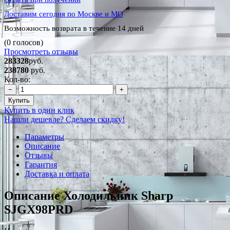
Доставим сегодня по Москве и МО
Возможность возврата в течение 14 дней
(0 голосов)
Просмотреть отзывы
283328
руб.
238780
руб.
Кол-во:
−
+
Купить
Купить в один клик
Нашли дешевле? Сделаем скидку!
Параметры
Описание
Отзывы
Гарантия
Доставка и оплата
Описание Холодильник Sharp
SJGX98PRD