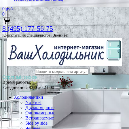
0
руб.
0
8 (495) 177-56-75
Консультация специалистов. Звоните!
Обратный звонок
Время работы:
Ежедневно с 9:00 до 21:00
Холодильники
No Frost
Двухкамерные
Однокамерные
Встраиваемые
Side by side
Черные