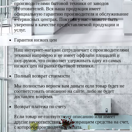
производителями бытовой техники от заводов
изготовителей. Вся наша продукция имеет
официальную гарантию производителя и обслуживание
в сервисных центрах. Покупая у нас - можете быть
уверенны в качестве предоставляемой продукции и
услуг.
Гарантия низких цен
Наш интернет-магазин сотрудничает с производителями
техники напрямую и не имеет оффлайн площадей и
шоу-румов, что позволяет удерживать одну из самых
низких цен на рынке бытовой техники.
Полный возврат стоимости
Мы полностью вернем вам деньги если товар будет не
соответстовать описанию на сайте, либо не будет
доставлен вовремя.
Возврат платежа по счету
Если товар не соотвутствует описанию или имеет
другие несоответствия, мы возвращаем средства на счет,
с которого производилась оплата.