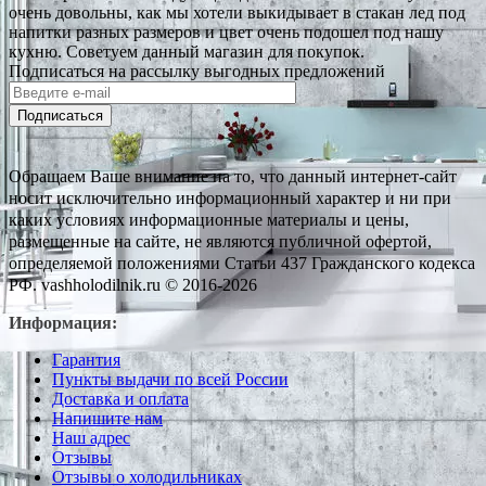
очень довольны, как мы хотели выкидывает в стакан лед под
напитки разных размеров и цвет очень подошел под нашу
кухню. Советуем данный магазин для покупок.
Подписаться на рассылку выгодных предложений
Подписаться
Обращаем Ваше внимание на то, что данный интернет-сайт
носит исключительно информационный характер и ни при
каких условиях информационные материалы и цены,
размещенные на сайте, не являются публичной офертой,
определяемой положениями Статьи 437 Гражданского кодекса
РФ. vashholodilnik.ru © 2016-2026
Информация:
Гарантия
Пункты выдачи по всей России
Доставка и оплата
Напишите нам
Наш адрес
Отзывы
Отзывы о холодильниках