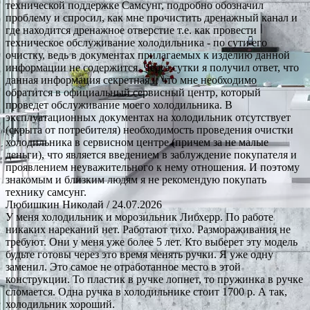
технической поддержке Самсунг, подробно обозначил
проблему и спросил, как мне прочистить дренажный канал и
где находится дренажное отверстие т.е. как провести
техническое обслуживание холодильника - по сути его
очистку, ведь в документах прилагаемых к изделию данной
информации не содержится. Через сутки я получил ответ, что
данная информация секретная и что мне необходимо
обратится в официальный сервисный центр, который
проведет обслуживание моего холодильника. В
эксплуатационных документах на холодильник отсутствует
(скрыта от потребителя) необходимость проведения очистки
холодильника в сервисном центре (причем за не малые
деньги), что является введением в заблуждение покупателя и
проявлением неуважительного к нему отношения. И поэтому
знакомым и близким людям я не рекомендую покупать
технику самсунг.
Любишкин Николай
/ 24.07.2026
У меня холодильник и морозильник Либхерр. По работе
никаких нареканий нет. Работают тихо. Размораживания не
требуют. Они у меня уже более 5 лет. Кто выберет эту модель
будьте готовы через это время менять ручки. Я уже одну
заменил. Это самое не отработанное место в этой
конструкции. То пластик в ручке лопнет, то пружинка в ручке
сломается. Одна ручка в холодильнике стоит 1700 р. А так,
холодильник хороший.