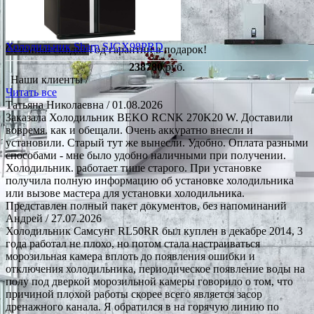
Холодильник Sharp SJGX98PRD
Сезонная скидка
Год гарантии в подарок!
238780
руб.
Наши клиенты /
Читать все
Татьяна Николаевна
/ 01.08.2026
Заказала Холодильник BEKO RCNK 270K20 W. Доставили
вовремя. как и обещали. Очень аккуратно внесли и
установили. Старый тут же вынесли. Удобно. Оплата разными
способами - мне было удобно наличными при получении.
Холодильник. работает тише старого. При установке
получила полную информацию об установке холодильника
или вызове мастера для установки холодильника.
Представлен полный пакет документов, без напоминаний
Андрей
/ 27.07.2026
Холодильник Самсунг RL50RR был куплен в декабре 2014, 3
года работал не плохо, но потом стала настраиваться
морозильная камера вплоть до появления ошибки и
отключения холодильника, периодическое появление воды на
полу под дверкой морозильной камеры говорило о том, что
причиной плохой работы скорее всего является засор
дренажного канала. Я обратился в на горячую линию по