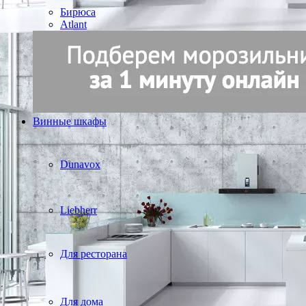
Бирюса
Atlant
Винные шкафы
Dunavox
Liebherr
Для ресторана
Для дома