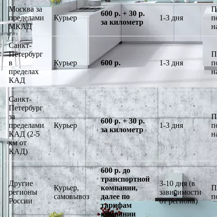
Москва за
П
600 р. + 30 р.
пределами
Курьер
1-3 дня
п
за километр
МКАД
н
Санкт-
Петербург
П
в
Курьер
600 р.
1-3 дня
п
пределах
н
КАД
Санкт-
Петербург
за
П
600 р. + 30 р.
пределами
Курьер
1-3 дня
п
за километр
КАД (2-5
н
км от
КАД)
600 р. до
транспортной
Другие
3-10 дня (в
Курьер,
компании,
П
регионы
зависимости
самовывоз
далее по
п
России
от региона)
тарифам
компании