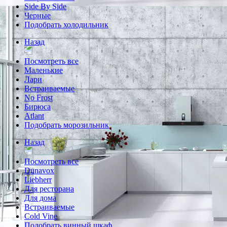
Side By Side
Черные
Подобрать холодильник
Назад
Посмотреть все
Маленькие
Лари
Встраиваемые
No Frost
Бирюса
Atlant
Подобрать морозильник
Назад
Посмотреть все
Dunavox
Liebherr
Для ресторана
Для дома
Встраиваемые
Cold Vine
Подобрать винный шкаф