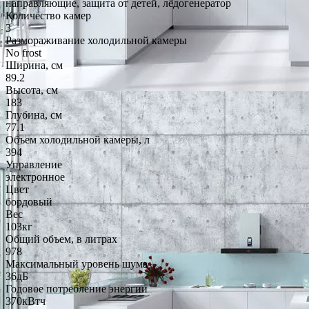
направляющие, защита от детей, лёдогенератор
Количество камер
3
Размораживание холодильной камеры
No frost
Ширина, см
89.2
Высота, см
183
Глубина, см
77.1
Объем холодильной камеры, л
394
Управление
электронное
Цвет
бордовый
Вес
103кг
Общий объем, в литрах
978
Максимальный уровень шума
36дБ
Годовое потребление энергии
370кВтч