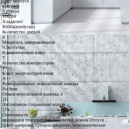
Цвет корпуса
красный
Артикул
108269
Хладагент
R600a(изобутан)
Количество дверей
4
Мощность замораживания
9.5кг/сутки
Климатический класс
T
Количество компрессоров
1
Класс энергопотребления
A++
Размораживание морозильной камеры
No frost
Объем морозильной камеры, л
211
Автономное сохранение холода
17ч
Особенности
индикация температуры, подсветка, режим Отпуск ,
суперзаморозка, суперохлаждение, телескопические