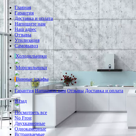
Главная
Гарантия
Доставка и оплата
Напишите нам
Наш адрес
Отзывы
Утилизация
Самовывоз
Холодильники
Морозильники
Винные шкафы
Гарантия
Напишите нам
Отзывы
Доставка и оплата
Назад
Посмотреть все
No Frost
Двухкамерные
Однокамерные
Встраиваемые