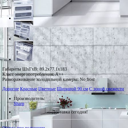
Габариты ШxГxВ: 89.2x77.1x183
Класс энергопотребления: A++
Размораживание холодильной камеры: No frost
Дорогие
Красные
Цветные
Шириной 90 см
С зоной свежести
Производитель:
Sharp
Доставка сегодня!
Оплата при получении