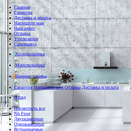
Главная
Гарантия
Доставка и оплата
Напишите нам
Наш адрес
Отзывы
Утилизация
Самовывоз
Холодильники
Морозильники
Винные шкафы
Гарантия
Напишите нам
Отзывы
Доставка и оплата
Назад
Посмотреть все
No Frost
Двухкамерные
Однокамерные
Встраиваемые