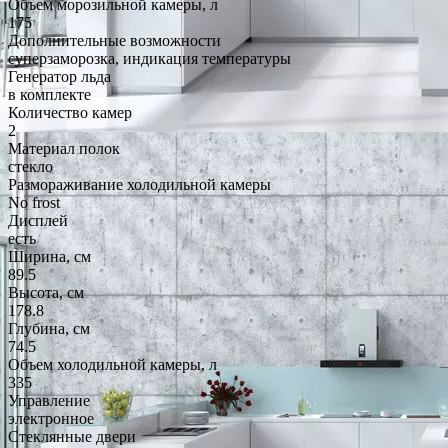
Объем морозильной камеры, л
175
Дополнительные возможности
суперзаморозка, индикация температуры
Генератор льда
в комплекте
Количество камер
2
Материал полок
стекло
Размораживание холодильной камеры
No frost
Дисплей
есть
Ширина, см
89.5
Высота, см
178.8
Глубина, см
74.5
Объем холодильной камеры, л
335
Управление
электронное
Стеклянные двери