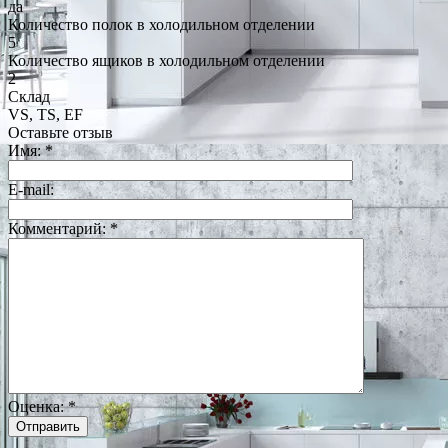
да
Количество полок в холодильном отделении
5
Количество ящиков в холодильном отделении
2
Склад
VS, TS, EF
Оставьте отзыв
Имя:
*
E-mail:
Комментарий:
*
Оценка:
*