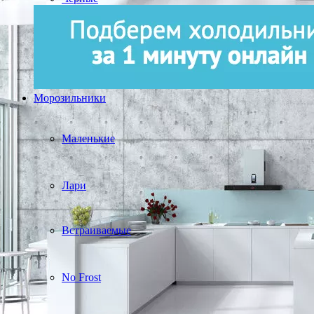
Морозильники
Маленькие
Лари
Встраиваемые
No Frost