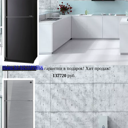
Sharp SJ-XE55PMBK
Сезонная скидка
Год гарантии в подарок!
Хит продаж!
137720
руб.