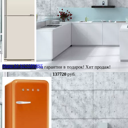
Sharp SJ-XE55PMBE
Сезонная скидка
Год гарантии в подарок!
Хит продаж!
137720
руб.