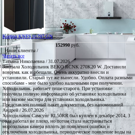
Korting KNFS 91797 GN
Год гарантии в подарок!
152990
руб.
Наши клиенты /
Читать все
Татьяна Николаевна
/ 31.07.2026
Заказала Холодильник BEKO RCNK 270K20 W. Доставили
вовремя. как и обещали. Очень аккуратно внесли и
установили. Старый тут же вынесли. Удобно. Оплата разными
способами - мне было удобно наличными при получении.
Холодильник. работает тише старого. При установке
получила полную информацию об установке холодильника
или вызове мастера для установки холодильника.
Представлен полный пакет документов, без напоминаний
Андрей
/ 26.07.2026
Холодильник Самсунг RL50RR был куплен в декабре 2014, 3
года работал не плохо, но потом стала настраиваться
морозильная камера вплоть до появления ошибки и
отключения холодильника, периодическое появление воды на