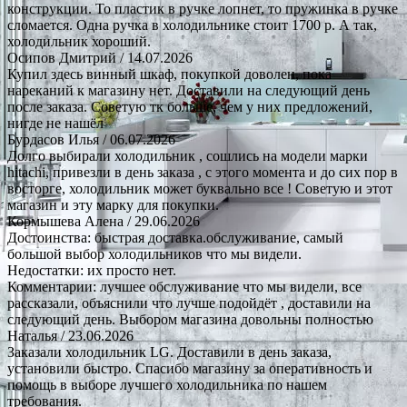
конструкции. То пластик в ручке лопнет, то пружинка в ручке
сломается. Одна ручка в холодильнике стоит 1700 р. А так,
холодильник хороший.
Осипов Дмитрий
/ 14.07.2026
Купил здесь винный шкаф, покупкой доволен, пока
нареканий к магазину нет. Доставили на следующий день
после заказа. Советую тк больше, чем у них предложений,
нигде не нашёл
Бурдасов Илья
/ 06.07.2026
Долго выбирали холодильник , сошлись на модели марки
hitachi, привезли в день заказа , с этого момента и до сих пор в
восторге, холодильник может буквально все ! Советую и этот
магазин и эту марку для покупки.
Кормышева Алена
/ 29.06.2026
Достоинства: быстрая доставка.обслуживание, самый
большой выбор холодильников что мы видели.
Недостатки: их просто нет.
Комментарии: лучшее обслуживание что мы видели, все
рассказали, объяснили что лучше подойдёт , доставили на
следующий день. Выбором магазина довольны полностью
Наталья
/ 23.06.2026
Заказали холодильник LG. Доставили в день заказа,
установили быстро. Спасибо магазину за оперативность и
помощь в выборе лучшего холодильника по нашем
требования.