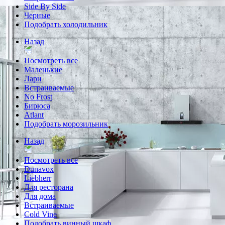
Side By Side
Черные
Подобрать холодильник
Назад
Посмотреть все
Маленькие
Лари
Встраиваемые
No Frost
Бирюса
Atlant
Подобрать морозильник
Назад
Посмотреть все
Dunavox
Liebherr
Для ресторана
Для дома
Встраиваемые
Cold Vine
Подобрать винный шкаф