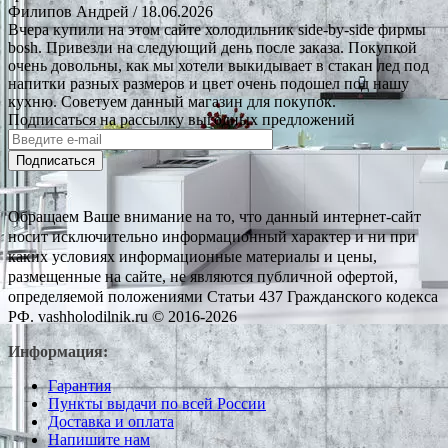
Филипов Андрей
/ 18.06.2026
Вчера купили на этом сайте холодильник side-by-side фирмы
bosh. Привезли на следующий день после заказа. Покупкой
очень довольны, как мы хотели выкидывает в стакан лед под
напитки разных размеров и цвет очень подошел под нашу
кухню. Советуем данный магазин для покупок.
Подписаться на рассылку выгодных предложений
Подписаться
Обращаем Ваше внимание на то, что данный интернет-сайт
носит исключительно информационный характер и ни при
каких условиях информационные материалы и цены,
размещенные на сайте, не являются публичной офертой,
определяемой положениями Статьи 437 Гражданского кодекса
РФ. vashholodilnik.ru © 2016-2026
Информация:
Гарантия
Пункты выдачи по всей России
Доставка и оплата
Напишите нам