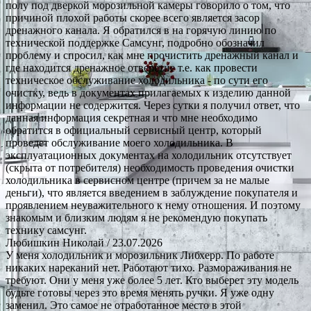
полу под дверкой морозильной камеры говорило о том, что
причиной плохой работы скорее всего является засор
дренажного канала. Я обратился в на горячую линию по
технической поддержке Самсунг, подробно обозначил
проблему и спросил, как мне прочистить дренажный канал и
где находится дренажное отверстие т.е. как провести
техническое обслуживание холодильника - по сути его
очистку, ведь в документах прилагаемых к изделию данной
информации не содержится. Через сутки я получил ответ, что
данная информация секретная и что мне необходимо
обратится в официальный сервисный центр, который
проведет обслуживание моего холодильника. В
эксплуатационных документах на холодильник отсутствует
(скрыта от потребителя) необходимость проведения очистки
холодильника в сервисном центре (причем за не малые
деньги), что является введением в заблуждение покупателя и
проявлением неуважительного к нему отношения. И поэтому
знакомым и близким людям я не рекомендую покупать
технику самсунг.
Любишкин Николай
/ 23.07.2026
У меня холодильник и морозильник Либхерр. По работе
никаких нареканий нет. Работают тихо. Размораживания не
требуют. Они у меня уже более 5 лет. Кто выберет эту модель
будьте готовы через это время менять ручки. Я уже одну
заменил. Это самое не отработанное место в этой