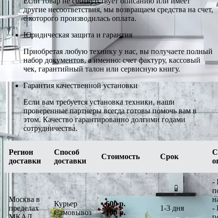
Если товар не соотвутствует описанию или имеет
другие несоответствия, мы возвращаем средства на счет,
с которого производилась оплата.
Юридическая защита и гарантия
Приобретая любую технику у нас, вы получаете полный
набор документов, а именно: счет фактуру, кассовый
чек, гарантийный талон или сервисную книгу.
Гарантия качественной установки
Если вам требуется установка техники, наши
проверенные партнеры всегда готовы помочь вам в
этом. Качество гарантированно долгими годами
сотрудничества.
Регион
Способ
С
Стоимость
Срок
доставки
доставки
о
-
п
Москва в
н
Курьер
-
600 р.
пределах
1-3 дня
-
Самовывоз
-
100 р.
МКАД
п