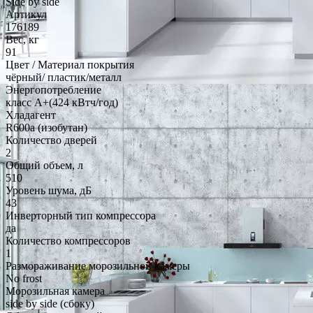
Side by side
Артикул
176189
Вес, кг
91
Цвет / Материал покрытия
чёрный/ пластик/металл
Энергопотребление
класс A+(424 кВтч/год)
Хладагент
R600a (изобутан)
Количество дверей
2
Общий объем, л
510
Уровень шума, дБ
43
Инверторный тип компрессора
да
Количество компрессоров
1
Размораживание морозильной камеры
No frost
Морозильная камера
side by side (сбоку)