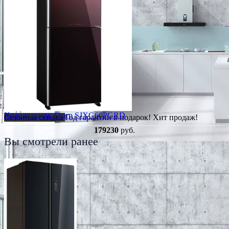
Холодильник Sharp SJXG60PGRD
Сезонная скидка
Год гарантии в подарок!
Хит продаж!
179230
руб.
Вы смотрели ранее