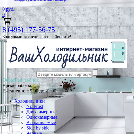
0
руб.
0
8 (495) 177-56-75
Консультация специалистов. Звоните!
Обратный звонок
Время работы:
Ежедневно с 9:00 до 21:00
Холодильники
No Frost
Двухкамерные
Однокамерные
Встраиваемые
Side by side
Черные