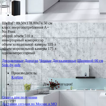
ШхВхГ: 89.50х178.80х74.50 см
класс энергопотребления A+
No Frost
общий объем 510 л
инверторный компрессор
объем холодильной камеры 335 л
объем морозильной камеры 175 л
однокомпрессорный
Двухдверные
Дорогие
Черные
Двухкамерные
Шириной 90 см
Side-by-side
Производитель:
Korting
Доставка сегодня!
Оплата при получении
Доставим сегодня по Москве и МО