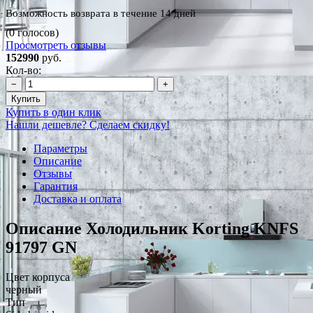
Возможность возврата в течение 14 дней
(0 голосов)
Просмотреть отзывы
152990
руб.
Кол-во:
−
+
Купить
Купить в один клик
Нашли дешевле? Сделаем скидку!
Параметры
Описание
Отзывы
Гарантия
Доставка и оплата
Описание Холодильник Korting KNFS
91797 GN
Цвет корпуса
черный
Тип