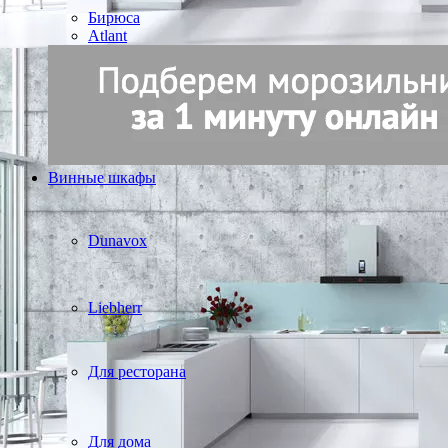
Бирюса
Atlant
Винные шкафы
Dunavox
Liebherr
Для ресторана
Для дома