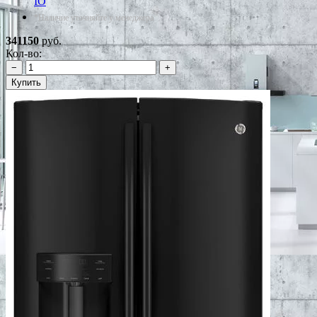
IO
*Наличие уточняйте у менеджера
341150
руб.
Кол-во:
−
+
Купить