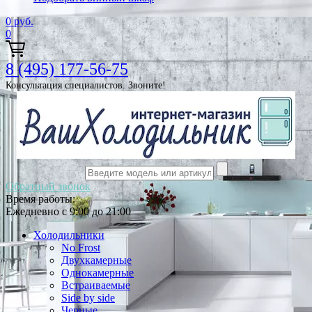
0
руб.
0
8 (495) 177-56-75
Консультация специалистов. Звоните!
Обратный звонок
Время работы:
Ежедневно с 9:00 до 21:00
Холодильники
No Frost
Двухкамерные
Однокамерные
Встраиваемые
Side by side
Черные