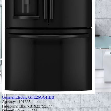
General Electric GFE26GGHBB
Артикул:
101385
Габариты ШxГxВ: 92x75x177
Общий объем, л: 756