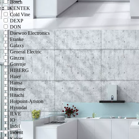
Bosch
CENTEK
Cold Vine
DEXP
DON
Daewoo Electronics
Franke
Galaxy
General Electric
Ginzzu
Gorenje
HIBERG
Haier
Hansa
Hisense
Hitachi
Hotpoint-Ariston
Hyundai
ILVE
IO
Indel
Indesit
Kaiser