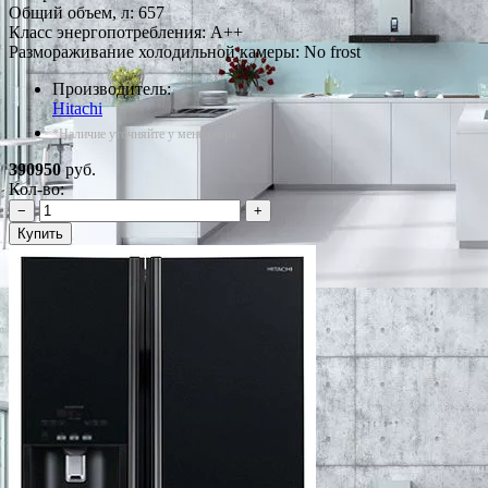
Общий объем, л: 657
Класс энергопотребления: A++
Размораживание холодильной камеры: No frost
Производитель:
Hitachi
*Наличие уточняйте у менеджера
390950
руб.
Кол-во:
−
+
Купить