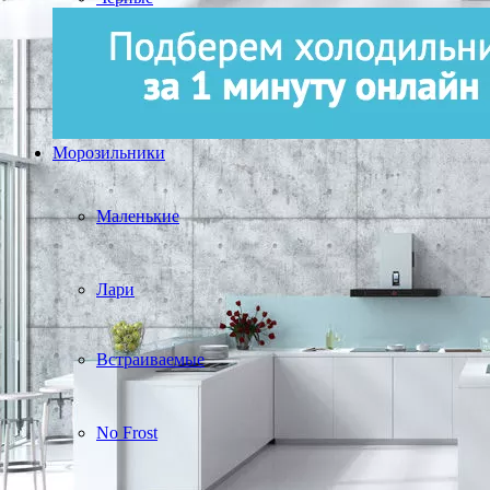
Морозильники
Маленькие
Лари
Встраиваемые
No Frost