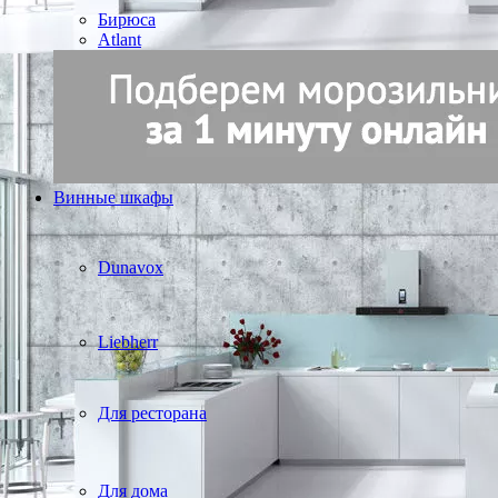
Бирюса
Atlant
Винные шкафы
Dunavox
Liebherr
Для ресторана
Для дома