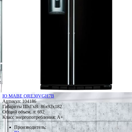
IO MABE ORE30VGH7B
Артикул:
104186
Габариты ШxГxВ: 86x92x182
Общий объем, л: 692
Класс энергопотребления: A+
Производитель: