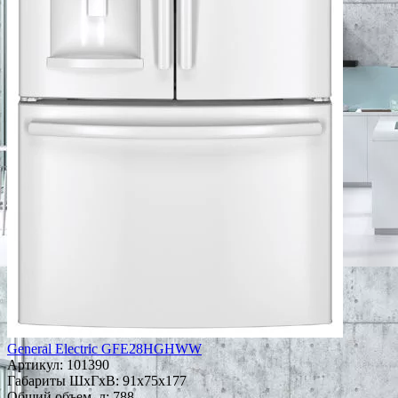
General Electric GFE28HGHWW
Артикул:
101390
Габариты ШxГxВ: 91x75x177
Общий объем, л: 788