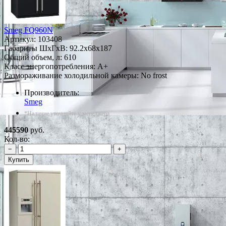
Smeg FQ960N
Артикул:
103408
Габариты ШxГxВ: 92.2x68x187
Общий объем, л: 610
Класс энергопотребления: A+
Размораживание холодильной камеры: No frost
Производитель:
Smeg
*Наличие уточняйте у менеджера
445590
руб.
Кол-во:
−
+
Купить