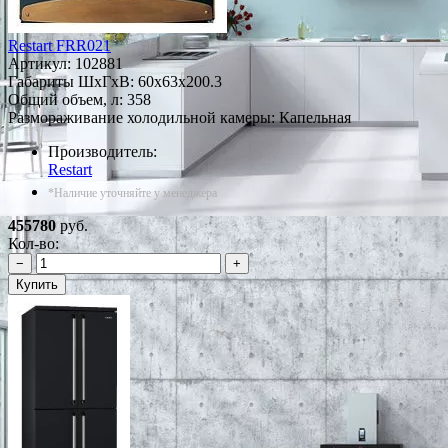
Restart FRR021
Артикул:
102881
Габариты ШxГxВ: 60x63x200.3
Общий объем, л: 358
Размораживание холодильной камеры: Капельная
Производитель:
Restart
*Наличие уточняйте у менеджера
455780
руб.
Кол-во:
−
+
Купить