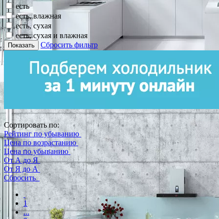
есть
есть, влажная
есть, сухая
есть, сухая и влажная
Сбросить фильтр
Показать
Сортировать по:
Рейтинг по убыванию
Цена по возрастанию
Цена по убыванию
От А до Я
От Я до А
Сбросить
1
...