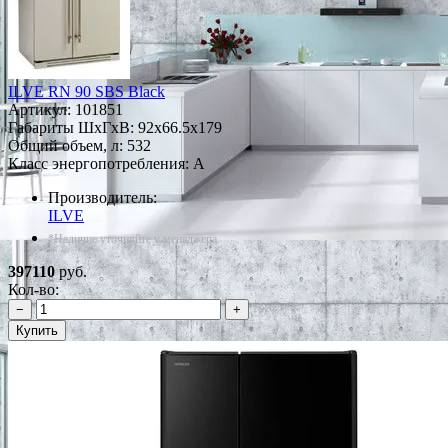
ILVE RN 90 SBS Black
Артикул:
101851
Габариты ШxГxВ: 92x66.5x179
Общий объем, л: 532
Класс энергопотребления: A
Производитель:
ILVE
*Наличие уточняйте у менеджера
397110
руб.
Кол-во:
−
+
Купить