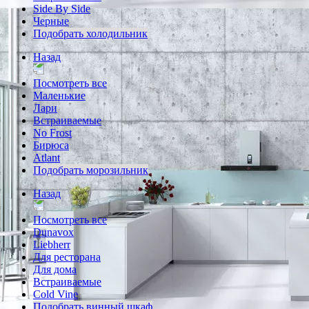
Side By Side
Черные
Подобрать холодильник
Назад
Посмотреть все
Маленькие
Лари
Встраиваемые
No Frost
Бирюса
Atlant
Подобрать морозильник
Назад
Посмотреть все
Dunavox
Liebherr
Для ресторана
Для дома
Встраиваемые
Cold Vine
Подобрать винный шкаф