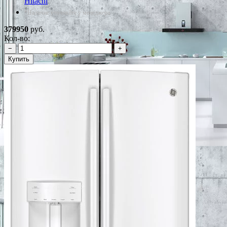
Hitachi
*Наличие уточняйте у менеджера
379950
руб.
Кол-во:
−
+
Купить