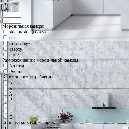
от
до
Морозильная камера:
side by side (сбоку)
есть
отсутствует
сверху
снизу
Размораживание морозильной камеры:
No frost
Ручное
Класс энергопотребления:
A
A+
A++
B
C
D
E
Количество компрессоров:
от