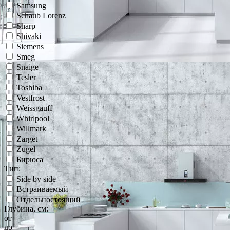
Samsung
Schaub Lorenz
Sharp
Shivaki
Siemens
Smeg
Snaige
Tesler
Toshiba
Vestfrost
Weissgauff
Whirlpool
Willmark
Zarget
Zugel
Бирюса
Тип:
Side by side
Встраиваемый
Отдельностоящий
Глубина, см:
от
до