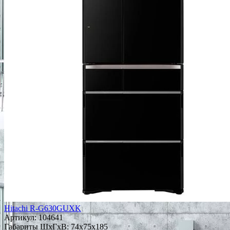
Hitachi R-G630GUXK
Артикул:
104641
Габариты ШxГxВ: 74x75x185