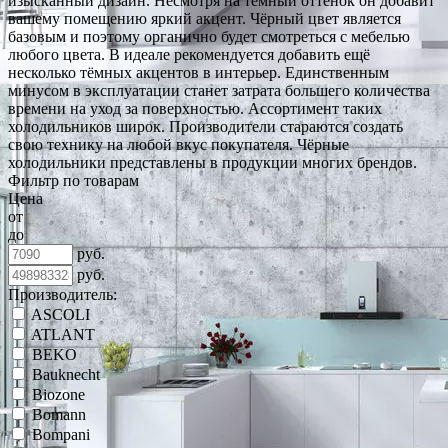
изысканный дизайн. Несмотря на тёмный оттенок он добавит
вашему помещению яркий акцент. Чёрный цвет является
базовым и поэтому органично будет смотреться с мебелью
любого цвета. В идеале рекомендуется добавить ещё
несколько тёмных акцентов в интерьер. Единственным
минусом в эксплуатации станет затрата большего количества
времени на уход за поверхностью. Ассортимент таких
холодильников широк. Производители стараются создать
свою технику на любой вкус покупателя. Чёрные
холодильники представлены в продукции многих брендов.
Фильтр по товарам
Цена
от
до
руб.
руб.
Производитель:
ASCOLI
ATLANT
BEKO
Bauknecht
Biozone
Bomann
Bompani