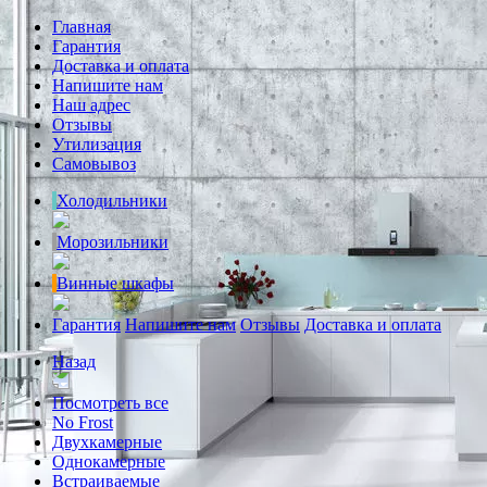
Главная
Гарантия
Доставка и оплата
Напишите нам
Наш адрес
Отзывы
Утилизация
Самовывоз
Холодильники
Морозильники
Винные шкафы
Гарантия
Напишите нам
Отзывы
Доставка и оплата
Назад
Посмотреть все
No Frost
Двухкамерные
Однокамерные
Встраиваемые