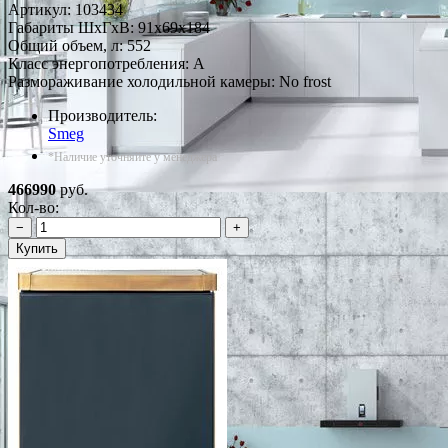
Артикул:
103434
Габариты ШxГxВ: 91x69x184
Общий объем, л: 552
Класс энергопотребления: A
Размораживание холодильной камеры: No frost
Производитель:
Smeg
*Наличие уточняйте у менеджера
466990
руб.
Кол-во:
−
+
Купить