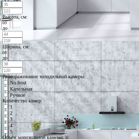
Высота, см:
от
до
Ширина, см:
от
до
Размораживание холодильной камеры:
No frost
Капельная
Ручное
Количество камер:
1
2
3
4
5
Объем морозильной камеры, л: