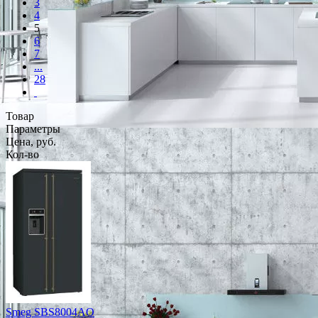
3
4
5
6
7
...
28
Товар
Параметры
Цена, руб.
Кол-во
Smeg SBS8004AO