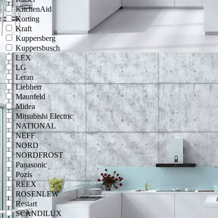
KitchenAid
Korting
Kraft
Kuppersberg
Kuppersbusch
LEX
LG
Leran
Liebherr
Maunfeld
Midea
Mitsubishi Electric
NATIONAL
NEFF
NORD
NORDFROST
Panasonic
Pozis
REEX
ROSENLEW
Restart
SCANDILUX