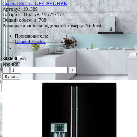
General Electric GFE28HGHBB
Артикул:
101389
Габариты ШxГxВ: 91x75x177
Общий объем, л: 788
Размораживание холодильной камеры: No frost
Производитель:
General Electric
*Наличие уточняйте у менеджера
348600
руб.
Кол-во:
−
+
Купить