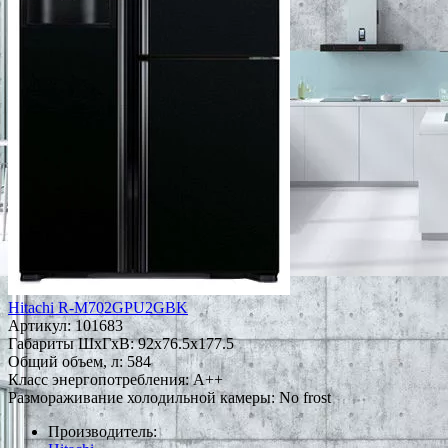
Hitachi R-M702GPU2GBK
Артикул:
101683
Габариты ШxГxВ: 92x76.5x177.5
Общий объем, л: 584
Класс энергопотребления: A++
Размораживание холодильной камеры: No frost
Производитель: