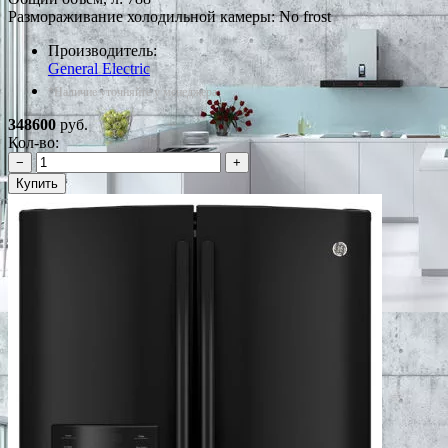
Размораживание холодильной камеры: No frost
Производитель:
General Electric
*Наличие уточняйте у менеджера
348600
руб.
Кол-во:
−
+
Купить