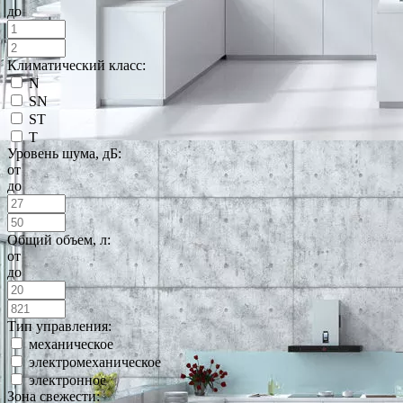
до
Климатический класс:
N
SN
ST
T
Уровень шума, дБ:
от
до
Общий объем, л:
от
до
Тип управления:
механическое
электромеханическое
электронное
Зона свежести: