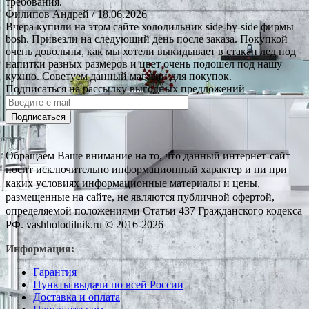
требования.
Филипов Андрей
/ 18.06.2026
Вчера купили на этом сайте холодильник side-by-side фирмы
bosh. Привезли на следующий день после заказа. Покупкой
очень довольны, как мы хотели выкидывает в стакан лед под
напитки разных размеров и цвет очень подошел под нашу
кухню. Советуем данный магазин для покупок.
Подписаться на рассылку выгодных предложений
Подписаться
Обращаем Ваше внимание на то, что данный интернет-сайт
носит исключительно информационный характер и ни при
каких условиях информационные материалы и цены,
размещенные на сайте, не являются публичной офертой,
определяемой положениями Статьи 437 Гражданского кодекса
РФ. vashholodilnik.ru © 2016-2026
Информация:
Гарантия
Пункты выдачи по всей России
Доставка и оплата