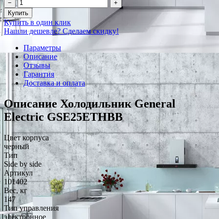
−
+
Купить
Купить в один клик
Нашли дешевле? Сделаем скидку!
Параметры
Описание
Отзывы
Гарантия
Доставка и оплата
Описание Холодильник General
Electric GSE25ETHBB
Цвет корпуса
черный
Тип
Side by side
Артикул
101402
Вес, кг
147
Тип управления
электронное