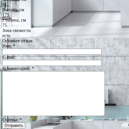
91
Высота, см
175
Глубина, см
75
Зона свежести
есть
Оставьте отзыв
Имя:
*
E-mail:
Комментарий:
*
Оценка:
*