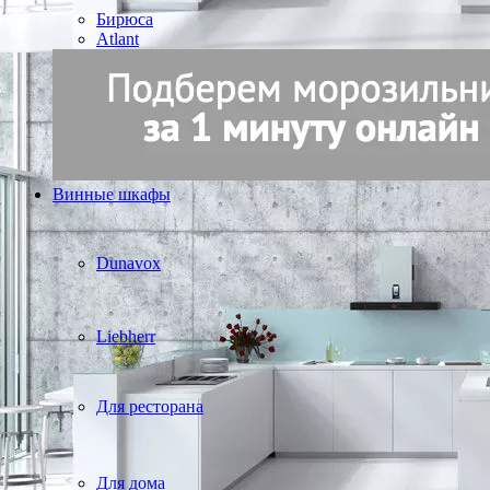
Бирюса
Atlant
Винные шкафы
Dunavox
Liebherr
Для ресторана
Для дома