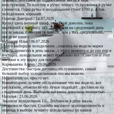
заменил. Это самое не отработанное место в этой
конструкции. То пластик в ручке лопнет, то пружинка в ручке
сломается. Одна ручка в холодильнике стоит 1700 р. А так,
холодильник хороший.
Осипов Дмитрий
/ 14.07.2026
Купил здесь винный шкаф, покупкой доволен, пока
нареканий к магазину нет. Доставили на следующий день
после заказа. Советую тк больше, чем у них предложений,
нигде не нашёл
Бурдасов Илья
/ 06.07.2026
Долго выбирали холодильник , сошлись на модели марки
hitachi, привезли в день заказа , с этого момента и до сих пор в
восторге, холодильник может буквально все ! Советую и этот
магазин и эту марку для покупки.
Кормышева Алена
/ 29.06.2026
Достоинства: быстрая доставка.обслуживание, самый
большой выбор холодильников что мы видели.
Недостатки: их просто нет.
Комментарии: лучшее обслуживание что мы видели, все
рассказали, объяснили что лучше подойдёт , доставили на
следующий день. Выбором магазина довольны полностью
Наталья
/ 23.06.2026
Заказали холодильник LG. Доставили в день заказа,
установили быстро. Спасибо магазину за оперативность и
помощь в выборе лучшего холодильника по нашем