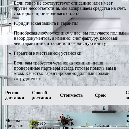
Если товар не соотвутствует описанию или имеет
другие несоответствия, мы возвращаем средства на счет,
с которого производилась оплата.
Юридическая защита и гарантия
Приобретая любую технику у нас, вы получаете полный
набор документов, а именно: счет фактуру, кассовый
чек, гарантийный талон или сервисную книгу.
Гарантия качественной установки
Если вам требуется установка техники, наши
проверенные партнеры всегда готовы помочь вам в
этом. Качество гарантированно долгими годами
сотрудничества.
Регион
Способ
С
Стоимость
Срок
доставки
доставки
о
-
п
Москва в
н
Курьер
-
600 р.
пределах
1-3 дня
-
Самовывоз
-
100 р.