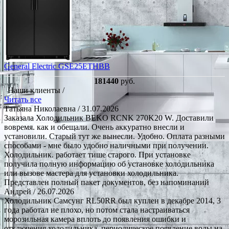
General Electric GSE25ETHBB
181440
руб.
Наши клиенты /
Читать все
Татьяна Николаевна
/ 31.07.2026
Заказала Холодильник BEKO RCNK 270K20 W. Доставили
вовремя. как и обещали. Очень аккуратно внесли и
установили. Старый тут же вынесли. Удобно. Оплата разными
способами - мне было удобно наличными при получении.
Холодильник. работает тише старого. При установке
получила полную информацию об установке холодильника
или вызове мастера для установки холодильника.
Представлен полный пакет документов, без напоминаний
Андрей
/ 26.07.2026
Холодильник Самсунг RL50RR был куплен в декабре 2014, 3
года работал не плохо, но потом стала настраиваться
морозильная камера вплоть до появления ошибки и
отключения холодильника, периодическое появление воды на