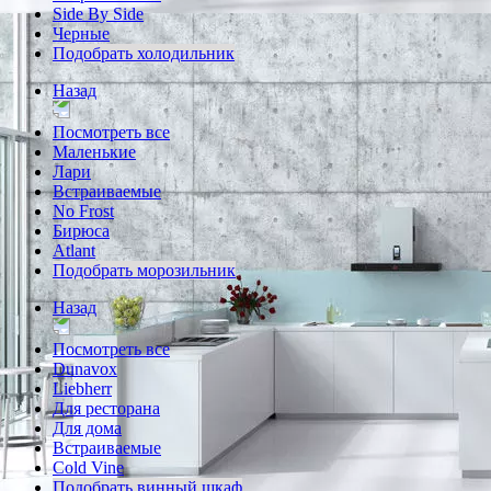
Side By Side
Черные
Подобрать холодильник
Назад
Посмотреть все
Маленькие
Лари
Встраиваемые
No Frost
Бирюса
Atlant
Подобрать морозильник
Назад
Посмотреть все
Dunavox
Liebherr
Для ресторана
Для дома
Встраиваемые
Cold Vine
Подобрать винный шкаф