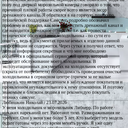
полу под дверкой морозильной камеры говорило о том, что
причиной плохой работы скорее всего является засор
дренажного канала. Я обратился в на горячую линию по
технической поддержке Самсунг, подробно обозначил
проблему и спросил, как мне прочистить дренажный канал и
где находится дренажное отверстие т.е. как провести
техническое обслуживание холодильника - по сути его
очистку, ведь в документах прилагаемых к изделию данной
информации не содержится. Через сутки я получил ответ, что
данная информация секретная и что мне необходимо
обратится в официальный сервисный центр, который
проведет обслуживание моего холодильника. В
эксплуатационных документах на холодильник отсутствует
(скрыта от потребителя) необходимость проведения очистки
холодильника в сервисном центре (причем за не малые
деньги), что является введением в заблуждение покупателя и
проявлением неуважительного к нему отношения. И поэтому
знакомым и близким людям я не рекомендую покупать
технику самсунг.
Любишкин Николай
/ 23.07.2026
У меня холодильник и морозильник Либхерр. По работе
никаких нареканий нет. Работают тихо. Размораживания не
требуют. Они у меня уже более 5 лет. Кто выберет эту модель
будьте готовы через это время менять ручки. Я уже одну