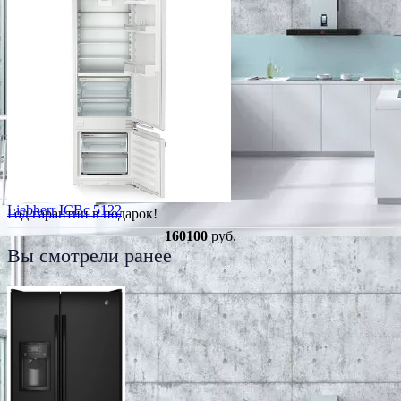
Liebherr ICBc 5122
Год гарантии в подарок!
160100
руб.
Вы смотрели ранее