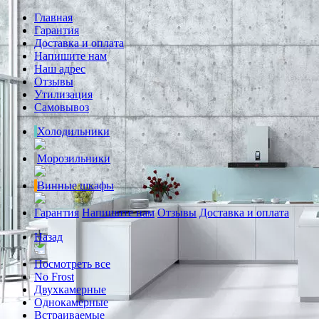
Главная
Гарантия
Доставка и оплата
Напишите нам
Наш адрес
Отзывы
Утилизация
Самовывоз
Холодильники
Морозильники
Винные шкафы
Гарантия
Напишите нам
Отзывы
Доставка и оплата
Назад
Посмотреть все
No Frost
Двухкамерные
Однокамерные
Встраиваемые