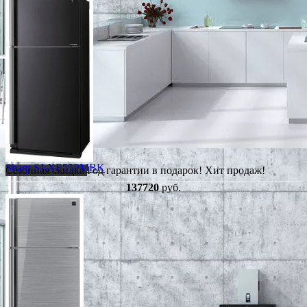
Sharp SJ-XE55PMBK
Сезонная скидка
Год гарантии в подарок!
Хит продаж!
137720
руб.