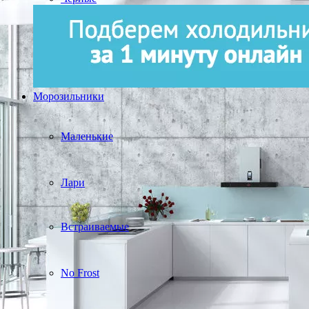
Морозильники
Маленькие
Лари
Встраиваемые
No Frost