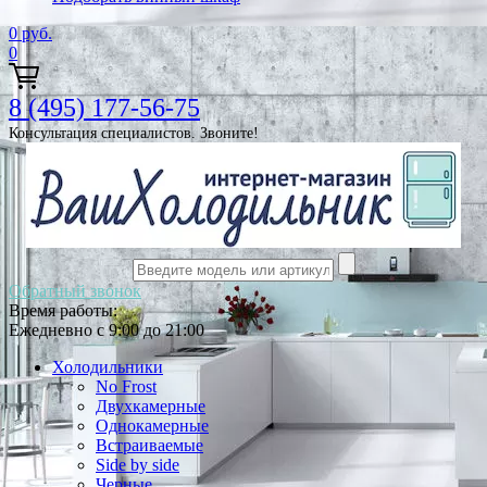
0
руб.
0
8 (495) 177-56-75
Консультация специалистов. Звоните!
Обратный звонок
Время работы:
Ежедневно с 9:00 до 21:00
Холодильники
No Frost
Двухкамерные
Однокамерные
Встраиваемые
Side by side
Черные