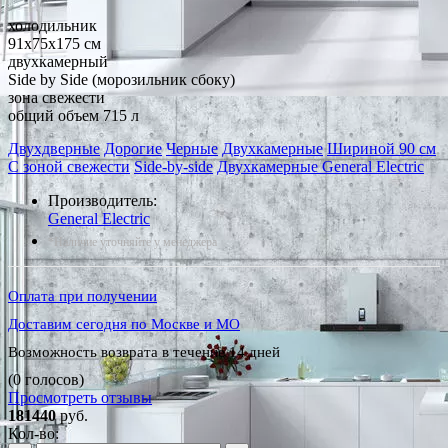
холодильник
91x75x175 см
двухкамерный
Side by Side (морозильник сбоку)
зона свежести
общий объем 715 л
Двухдверные
Дорогие
Черные
Двухкамерные
Шириной 90 см
С зоной свежести
Side-by-side
Двухкамерные General Electric
Производитель:
General Electric
*Наличие уточняйте у менеджера
Оплата при получении
Доставим сегодня по Москве и МО
Возможность возврата в течение 14 дней
(0 голосов)
Просмотреть отзывы
181440
руб.
Кол-во: