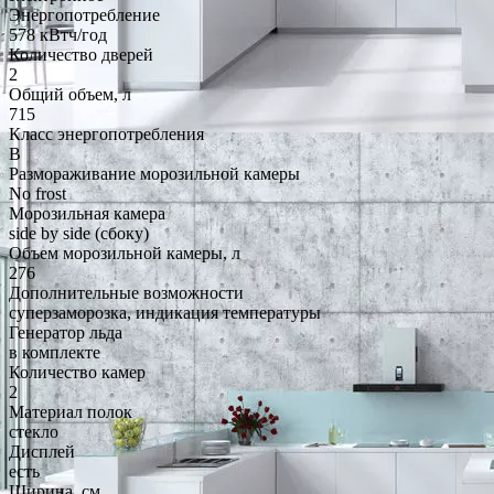
Энергопотребление
578 кВтч/год
Количество дверей
2
Общий объем, л
715
Класс энергопотребления
B
Размораживание морозильной камеры
No frost
Морозильная камера
side by side (сбоку)
Объем морозильной камеры, л
276
Дополнительные возможности
суперзаморозка, индикация температуры
Генератор льда
в комплекте
Количество камер
2
Материал полок
стекло
Дисплей
есть
Ширина, см