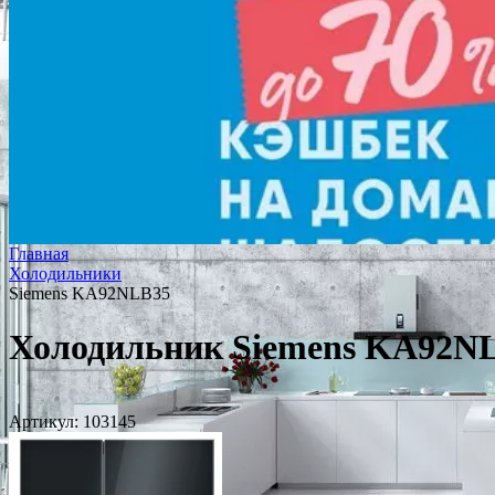
Главная
Холодильники
Siemens KA92NLB35
Холодильник Siemens KA92N
Артикул:
103145