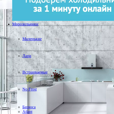
Морозильники
Маленькие
Лари
Встраиваемые
No Frost
Бирюса
Atlant