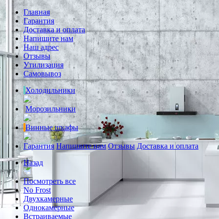
Главная
Гарантия
Доставка и оплата
Напишите нам
Наш адрес
Отзывы
Утилизация
Самовывоз
Холодильники
Морозильники
Винные шкафы
Гарантия
Напишите нам
Отзывы
Доставка и оплата
Назад
Посмотреть все
No Frost
Двухкамерные
Однокамерные
Встраиваемые