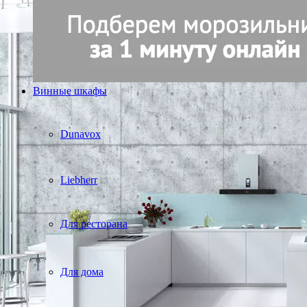
Винные шкафы
Dunavox
Liebherr
Для ресторана
Для дома