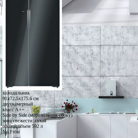
холодильник
91x72.5x175.6 см
двухкамерный
класс A++
Side by Side (морозильник сбоку)
зона свежести: сухая
общий объем 592 л
No Frost