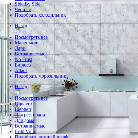
Side By Side
Черные
Подобрать холодильник
Назад
Посмотреть все
Маленькие
Лари
Встраиваемые
No Frost
Бирюса
Atlant
Подобрать морозильник
Назад
Посмотреть все
Dunavox
Liebherr
Для ресторана
Для дома
Встраиваемые
Cold Vine
Подобрать винный шкаф