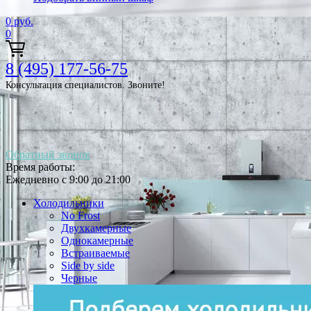
0
руб.
0
8 (495) 177-56-75
Консультация специалистов. Звоните!
Обратный звонок
Время работы:
Ежедневно с 9:00 до 21:00
Холодильники
No Frost
Двухкамерные
Однокамерные
Встраиваемые
Side by side
Черные