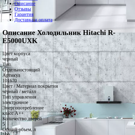
Описание
Отзывы
Гарантия
Доставка и оплата
Описание Холодильник Hitachi R-
E5000UXK
Цвет корпуса
черный
Тип
Отдельностоящий
Артикул
101670
Цвет / Материал покрытия
чёрный / металл
Тип управления
электронное
Энергопотребление
класс A++
Количество дверей
5
Общий объем, л
500