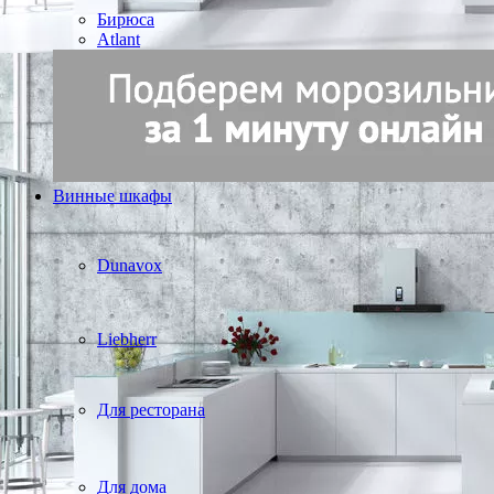
Бирюса
Atlant
Винные шкафы
Dunavox
Liebherr
Для ресторана
Для дома