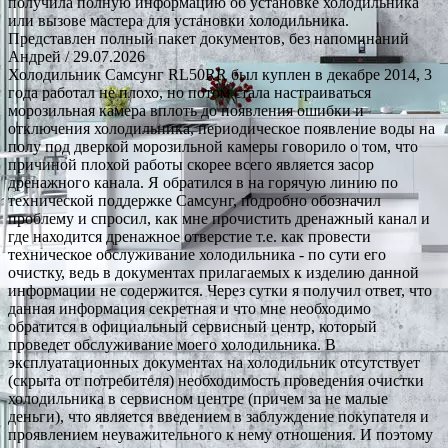
получила полную информацию об установке холодильника
или вызове мастера для установки холодильника.
Представлен полный пакет документов, без напоминаний
Андрей
/ 29.07.2026
Холодильник Самсунг RL50RR был куплен в декабре 2014, 3
года работал не плохо, но потом стала настраиваться
морозильная камера вплоть до появления ошибки и
отключения холодильника, периодическое появление воды на
полу под дверкой морозильной камеры говорило о том, что
причиной плохой работы скорее всего является засор
дренажного канала. Я обратился в на горячую линию по
технической поддержке Самсунг, подробно обозначил
проблему и спросил, как мне прочистить дренажный канал и
где находится дренажное отверстие т.е. как провести
техническое обслуживание холодильника - по сути его
очистку, ведь в документах прилагаемых к изделию данной
информации не содержится. Через сутки я получил ответ, что
данная информация секретная и что мне необходимо
обратится в официальный сервисный центр, который
проведет обслуживание моего холодильника. В
эксплуатационных документах на холодильник отсутствует
(скрыта от потребителя) необходимость проведения очистки
холодильника в сервисном центре (причем за не малые
деньги), что является введением в заблуждение покупателя и
проявлением неуважительного к нему отношения. И поэтому