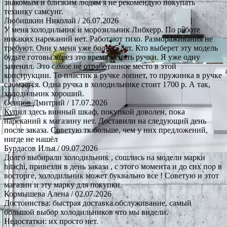
знакомым и близким людям я не рекомендую покупать
технику самсунг.
Любишкин Николай
/ 26.07.2026
У меня холодильник и морозильник Либхерр. По работе
никаких нареканий нет. Работают тихо. Размораживания не
требуют. Они у меня уже более 5 лет. Кто выберет эту модель
будьте готовы через это время менять ручки. Я уже одну
заменил. Это самое не отработанное место в этой
конструкции. То пластик в ручке лопнет, то пружинка в ручке
сломается. Одна ручка в холодильнике стоит 1700 р. А так,
холодильник хороший.
Осипов Дмитрий
/ 17.07.2026
Купил здесь винный шкаф, покупкой доволен, пока
нареканий к магазину нет. Доставили на следующий день
после заказа. Советую тк больше, чем у них предложений,
нигде не нашёл
Бурдасов Илья
/ 09.07.2026
Долго выбирали холодильник , сошлись на модели марки
hitachi, привезли в день заказа , с этого момента и до сих пор в
восторге, холодильник может буквально все ! Советую и этот
магазин и эту марку для покупки.
Кормышева Алена
/ 02.07.2026
Достоинства: быстрая доставка.обслуживание, самый
большой выбор холодильников что мы видели.
Недостатки: их просто нет.