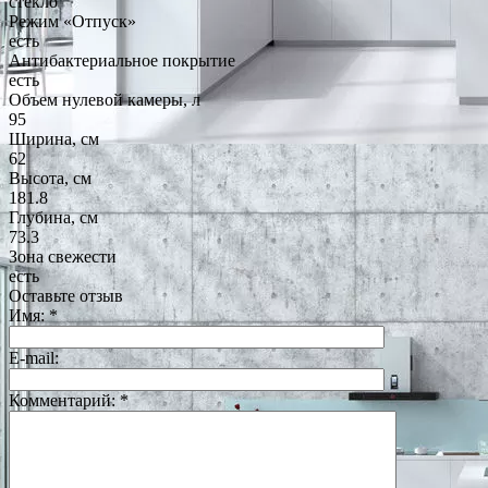
стекло
Режим «Отпуск»
есть
Антибактериальное покрытие
есть
Объем нулевой камеры, л
95
Ширина, см
62
Высота, см
181.8
Глубина, см
73.3
Зона свежести
есть
Оставьте отзыв
Имя:
*
E-mail:
Комментарий:
*