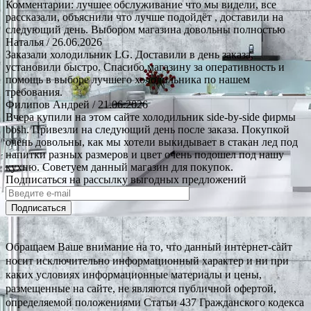
Комментарии: лучшее обслуживание что мы видели, все
рассказали, объяснили что лучше подойдёт , доставили на
следующий день. Выбором магазина довольны полностью
Наталья
/ 26.06.2026
Заказали холодильник LG. Доставили в день заказа,
установили быстро. Спасибо магазину за оперативность и
помощь в выборе лучшего холодильника по нашем
требования.
Филипов Андрей
/ 21.06.2026
Вчера купили на этом сайте холодильник side-by-side фирмы
bosh. Привезли на следующий день после заказа. Покупкой
очень довольны, как мы хотели выкидывает в стакан лед под
напитки разных размеров и цвет очень подошел под нашу
кухню. Советуем данный магазин для покупок.
Подписаться на рассылку выгодных предложений
Подписаться
Обращаем Ваше внимание на то, что данный интернет-сайт
носит исключительно информационный характер и ни при
каких условиях информационные материалы и цены,
размещенные на сайте, не являются публичной офертой,
определяемой положениями Статьи 437 Гражданского кодекса