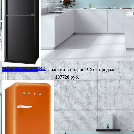
Sharp SJ-XE55PMBK
Сезонная скидка
Год гарантии в подарок!
Хит продаж!
137720
руб.