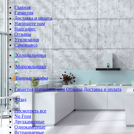
Главная
Гарантия
Доставка и оплата
Напишите нам
Наш адрес
Отзывы
Утилизация
Самовывоз
Холодильники
Морозильники
Винные шкафы
Гарантия
Напишите нам
Отзывы
Доставка и оплата
Назад
Посмотреть все
No Frost
Двухкамерные
Однокамерные
Встраиваемые