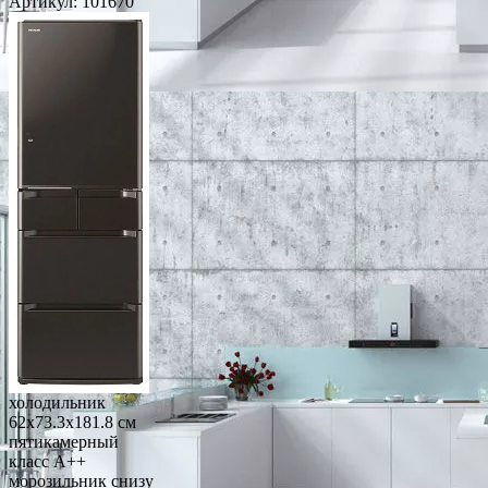
Артикул:
101670
холодильник
62x73.3x181.8 см
пятикамерный
класс A++
морозильник снизу