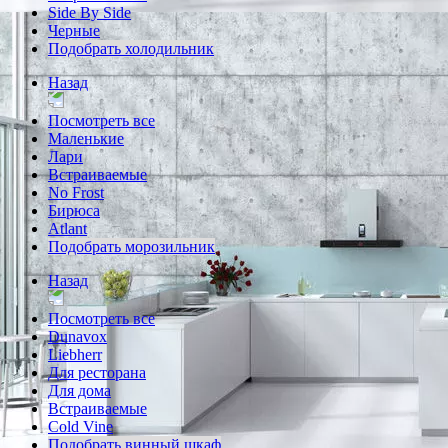
Side By Side
Черные
Подобрать холодильник
Назад
Посмотреть все
Маленькие
Лари
Встраиваемые
No Frost
Бирюса
Atlant
Подобрать морозильник
Назад
Посмотреть все
Dunavox
Liebherr
Для ресторана
Для дома
Встраиваемые
Cold Vine
Подобрать винный шкаф