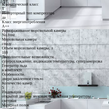
Климатический класс
T
Инверторный тип компрессора
да
Класс энергопотребления
A++
Размораживание морозильной камеры
No frost
Морозильная камера
снизу
Объем морозильной камеры, л
169
Дополнительные возможности
суперохлаждение, индикация температуры, суперзаморозка
Генератор льда
в комплекте
Особенности
двери закаленное стекло
Количество камер
5
Индикация
открытой двери – звуковая, повышения температуры –
световая
Материал полок