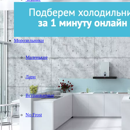
Морозильники
Маленькие
Лари
Встраиваемые
No Frost