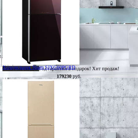
Холодильник Sharp SJXG60PGRD
Сезонная скидка
Год гарантии в подарок!
Хит продаж!
179230
руб.