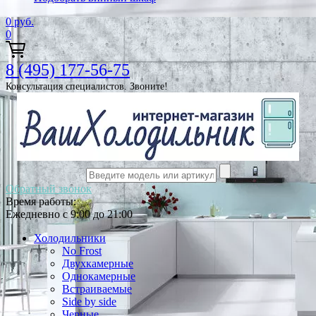
0
руб.
0
8 (495) 177-56-75
Консультация специалистов. Звоните!
Обратный звонок
Время работы:
Ежедневно с 9:00 до 21:00
Холодильники
No Frost
Двухкамерные
Однокамерные
Встраиваемые
Side by side
Черные