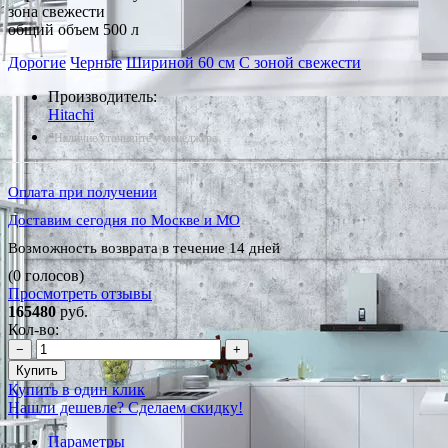
зона свежести
общий объем 500 л
Дорогие
Черные
Шириной 60 см
С зоной свежести
Производитель:
Hitachi
*Наличие уточняйте у менеджера
Оплата при получении
Доставим сегодня по Москве и МО
Возможность возврата в течение 14 дней
(0 голосов)
Просмотреть отзывы
165480
руб.
Кол-во:
−
+
Купить
Купить в один клик
Нашли дешевле? Сделаем скидку!
Параметры