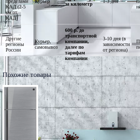
пределами
Курьер
1-3 дня
п
за километр
КАД (2-5
н
км от
КАД)
600 р. до
транспортной
Другие
3-10 дня (в
Курьер,
компании,
П
регионы
зависимости
самовывоз
далее по
п
России
от региона)
тарифам
компании
Похожие товары