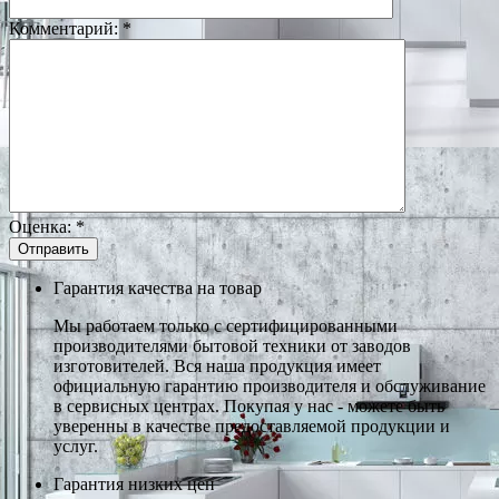
Комментарий:
*
Оценка:
*
Гарантия качества на товар
Мы работаем только с сертифицированными
производителями бытовой техники от заводов
изготовителей. Вся наша продукция имеет
официальную гарантию производителя и обслуживание
в сервисных центрах. Покупая у нас - можете быть
уверенны в качестве предоставляемой продукции и
услуг.
Гарантия низких цен