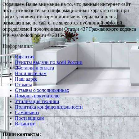
Обращаем Ваше внимание на то, что данный интернет-сайт
носит исключительно информационный характер и ни при
каких условиях информационные материалы и цены,
размещенные на сайте, не являются публичной офертой,
определяемой положениями Статьи 437 Гражданского кодекса
РФ. vashholodilnik.ru © 2016-2026
Информация:
Гарантия
Пункты выдачи по всей России
Доставка и оплата
Напишите нам
Наш адрес
Отзывы
Отзывы о холодильниках
Помощь покупателю
Утилизация техники
Политика конфиденциальности
Самовывоз
Поставщикам
Вакансии
Наши контакты: