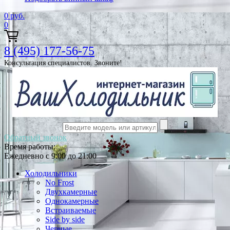
0
руб.
0
8 (495) 177-56-75
Консультация специалистов. Звоните!
Обратный звонок
Время работы:
Ежедневно с 9:00 до 21:00
Холодильники
No Frost
Двухкамерные
Однокамерные
Встраиваемые
Side by side
Черные