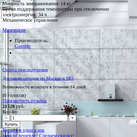
Мощность замораживания: 14 кг
Время поддержания температуры при отключении
электроэнергии: 34 ч
Механическое управление
Маленькие
Производитель:
Gorenje
*Наличие уточняйте у менеджера
Оплата при получении
Доставим сегодня по Москве и МО
Возможность возврата в течение 14 дней
(0 голосов)
Просмотреть отзывы
21520
руб.
Кол-во:
−
+
Купить
Купить в один клик
Нашли дешевле? Сделаем скидку!