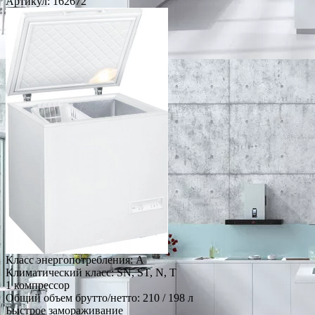
Артикул:
162672
Класс энергопотребления: A
Климатический класс: SN, ST, N, T
1 компрессор
Общий объем брутто/нетто: 210 / 198 л
Быстрое замораживание