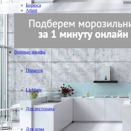
Бирюса
Atlant
Винные шкафы
Dunavox
Liebherr
Для ресторана
Для дома