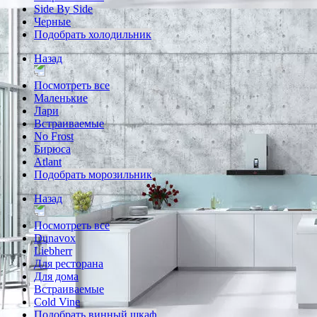
Side By Side
Черные
Подобрать холодильник
Назад
Посмотреть все
Маленькие
Лари
Встраиваемые
No Frost
Бирюса
Atlant
Подобрать морозильник
Назад
Посмотреть все
Dunavox
Liebherr
Для ресторана
Для дома
Встраиваемые
Cold Vine
Подобрать винный шкаф