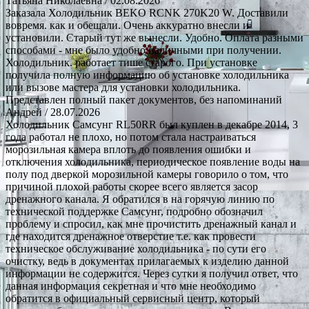
Татьяна Николаевна
/ 02.08.2026
Заказала Холодильник BEKO RCNK 270K20 W. Доставили
вовремя. как и обещали. Очень аккуратно внесли и
установили. Старый тут же вынесли. Удобно. Оплата разными
способами - мне было удобно наличными при получении.
Холодильник. работает тише старого. При установке
получила полную информацию об установке холодильника
или вызове мастера для установки холодильника.
Представлен полный пакет документов, без напоминаний
Андрей
/ 28.07.2026
Холодильник Самсунг RL50RR был куплен в декабре 2014, 3
года работал не плохо, но потом стала настраиваться
морозильная камера вплоть до появления ошибки и
отключения холодильника, периодическое появление воды на
полу под дверкой морозильной камеры говорило о том, что
причиной плохой работы скорее всего является засор
дренажного канала. Я обратился в на горячую линию по
технической поддержке Самсунг, подробно обозначил
проблему и спросил, как мне прочистить дренажный канал и
где находится дренажное отверстие т.е. как провести
техническое обслуживание холодильника - по сути его
очистку, ведь в документах прилагаемых к изделию данной
информации не содержится. Через сутки я получил ответ, что
данная информация секретная и что мне необходимо
обратится в официальный сервисный центр, который