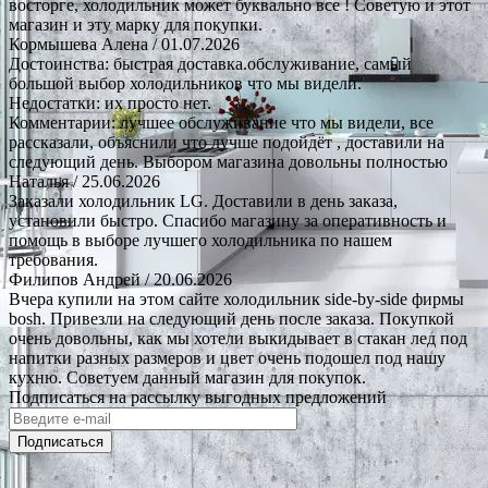
восторге, холодильник может буквально все ! Советую и этот
магазин и эту марку для покупки.
Кормышева Алена
/ 01.07.2026
Достоинства: быстрая доставка.обслуживание, самый
большой выбор холодильников что мы видели.
Недостатки: их просто нет.
Комментарии: лучшее обслуживание что мы видели, все
рассказали, объяснили что лучше подойдёт , доставили на
следующий день. Выбором магазина довольны полностью
Наталья
/ 25.06.2026
Заказали холодильник LG. Доставили в день заказа,
установили быстро. Спасибо магазину за оперативность и
помощь в выборе лучшего холодильника по нашем
требования.
Филипов Андрей
/ 20.06.2026
Вчера купили на этом сайте холодильник side-by-side фирмы
bosh. Привезли на следующий день после заказа. Покупкой
очень довольны, как мы хотели выкидывает в стакан лед под
напитки разных размеров и цвет очень подошел под нашу
кухню. Советуем данный магазин для покупок.
Подписаться на рассылку выгодных предложений
Подписаться