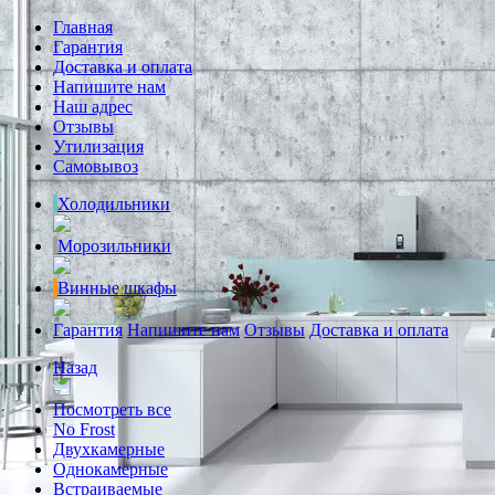
Главная
Гарантия
Доставка и оплата
Напишите нам
Наш адрес
Отзывы
Утилизация
Самовывоз
Холодильники
Морозильники
Винные шкафы
Гарантия
Напишите нам
Отзывы
Доставка и оплата
Назад
Посмотреть все
No Frost
Двухкамерные
Однокамерные
Встраиваемые