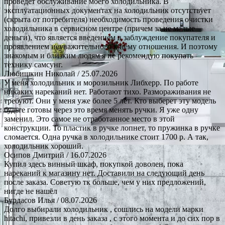
проведет обслуживание моего холодильника. В
эксплуатационных документах на холодильник отсутствует
(скрыта от потребителя) необходимость проведения очистки
холодильника в сервисном центре (причем за не малые
деньги), что является введением в заблуждение покупателя и
проявлением неуважительного к нему отношения. И поэтому
знакомым и близким людям я не рекомендую покупать
технику самсунг.
Любишкин Николай
/ 25.07.2026
У меня холодильник и морозильник Либхерр. По работе
никаких нареканий нет. Работают тихо. Размораживания не
требуют. Они у меня уже более 5 лет. Кто выберет эту модель
будьте готовы через это время менять ручки. Я уже одну
заменил. Это самое не отработанное место в этой
конструкции. То пластик в ручке лопнет, то пружинка в ручке
сломается. Одна ручка в холодильнике стоит 1700 р. А так,
холодильник хороший.
Осипов Дмитрий
/ 16.07.2026
Купил здесь винный шкаф, покупкой доволен, пока
нареканий к магазину нет. Доставили на следующий день
после заказа. Советую тк больше, чем у них предложений,
нигде не нашёл
Бурдасов Илья
/ 08.07.2026
Долго выбирали холодильник , сошлись на модели марки
hitachi, привезли в день заказа , с этого момента и до сих пор в