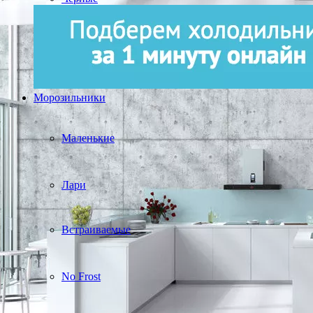
Морозильники
Маленькие
Лари
Встраиваемые
No Frost