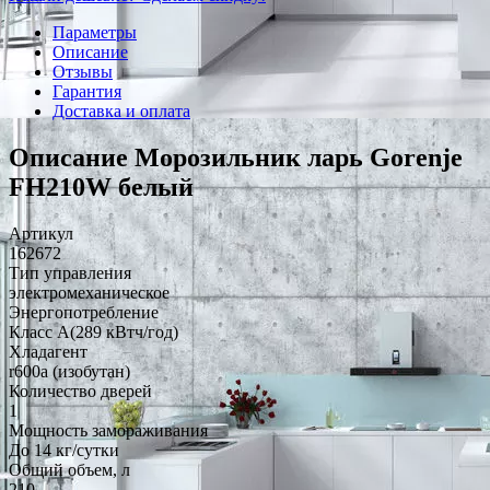
Параметры
Описание
Отзывы
Гарантия
Доставка и оплата
Описание Морозильник ларь Gorenje
FH210W белый
Артикул
162672
Тип управления
электромеханическое
Энергопотребление
Класс A(289 кВтч/год)
Хладагент
r600a (изобутан)
Количество дверей
1
Мощность замораживания
До 14 кг/cутки
Общий объем, л
210