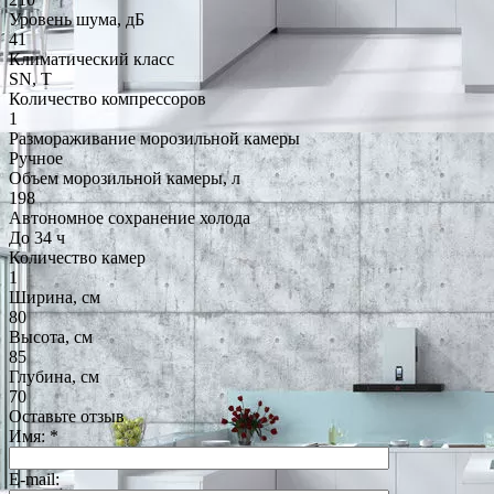
Уровень шума, дБ
41
Климатический класс
SN, T
Количество компрессоров
1
Размораживание морозильной камеры
Ручное
Объем морозильной камеры, л
198
Автономное сохранение холода
До 34 ч
Количество камер
1
Ширина, см
80
Высота, см
85
Глубина, см
70
Оставьте отзыв
Имя:
*
E-mail: