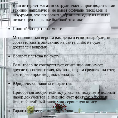
Наш интернет-магазин сотрудничает с производителями
техники напрямую и не имеет оффлайн площадей и
шоу-румов, что позволяет удерживать одну из самых
низких цен на рынке бытовой техники.
Полный возврат стоимости
Мы полностью вернем вам деньги если товар будет не
соответстовать описанию на сайте, либо не будет
доставлен вовремя.
Возврат платежа по счету
Если товар не соотвутствует описанию или имеет
другие несоответствия, мы возвращаем средства на счет,
с которого производилась оплата.
Юридическая защита и гарантия
Приобретая любую технику у нас, вы получаете полный
набор документов, а именно: счет фактуру, кассовый
чек, гарантийный талон или сервисную книгу.
Гарантия качественной установки