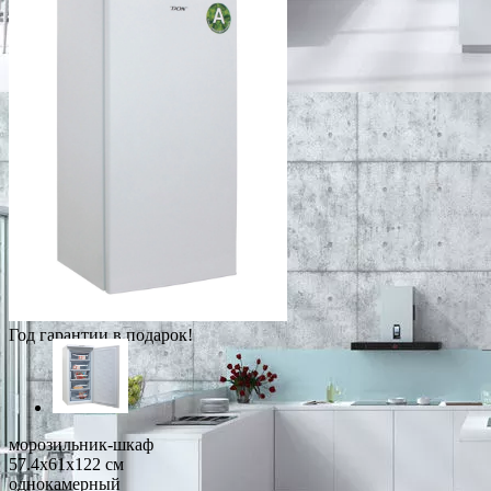
Год гарантии в подарок!
морозильник-шкаф
57.4x61x122 см
однокамерный