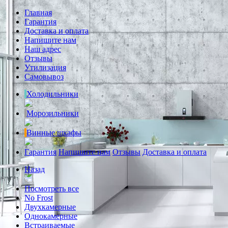
Главная
Гарантия
Доставка и оплата
Напишите нам
Наш адрес
Отзывы
Утилизация
Самовывоз
Холодильники
Морозильники
Винные шкафы
Гарантия
Напишите нам
Отзывы
Доставка и оплата
Назад
Посмотреть все
No Frost
Двухкамерные
Однокамерные
Встраиваемые