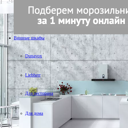
Винные шкафы
Dunavox
Liebherr
Для ресторана
Для дома