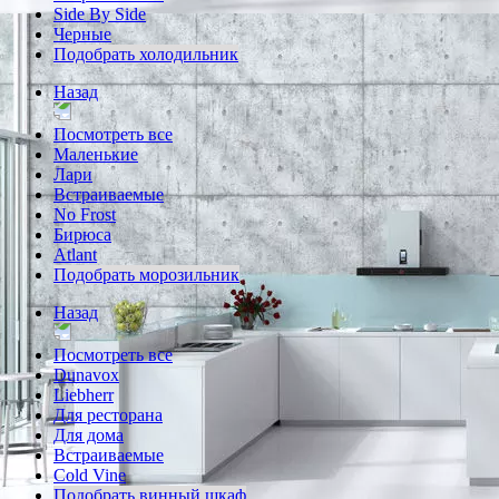
Side By Side
Черные
Подобрать холодильник
Назад
Посмотреть все
Маленькие
Лари
Встраиваемые
No Frost
Бирюса
Atlant
Подобрать морозильник
Назад
Посмотреть все
Dunavox
Liebherr
Для ресторана
Для дома
Встраиваемые
Cold Vine
Подобрать винный шкаф