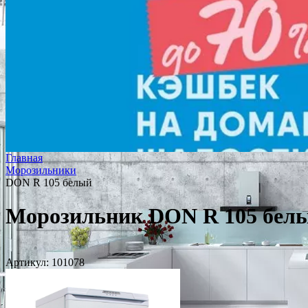
Главная
Морозильники
DON R 105 белый
Морозильник DON R 105 бел
Артикул:
101078