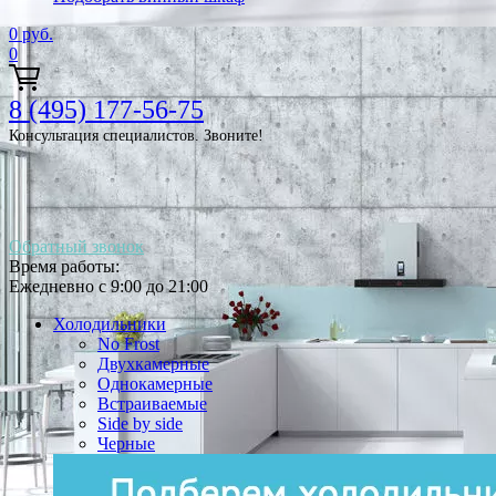
0
руб.
0
8 (495) 177-56-75
Консультация специалистов. Звоните!
Обратный звонок
Время работы:
Ежедневно с 9:00 до 21:00
Холодильники
No Frost
Двухкамерные
Однокамерные
Встраиваемые
Side by side
Черные