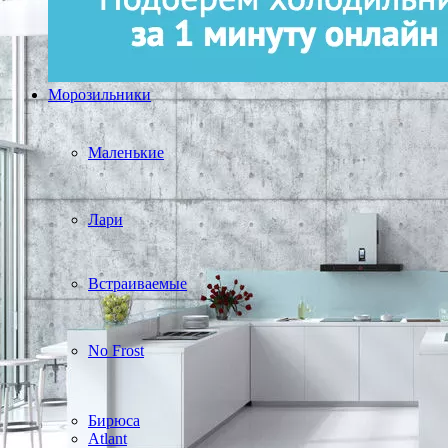
Морозильники
Маленькие
Лари
Встраиваемые
No Frost
Бирюса
Atlant