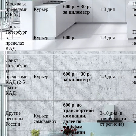
Москва за
П
600 р. + 30 р.
пределами
Курьер
1-3 дня
п
за километр
МКАД
н
Санкт-
Петербург
П
в
Курьер
600 р.
1-3 дня
п
пределах
н
КАД
Санкт-
Петербург
за
П
600 р. + 30 р.
пределами
Курьер
1-3 дня
п
за километр
КАД (2-5
н
км от
КАД)
600 р. до
транспортной
Другие
3-10 дня (в
Курьер,
компании,
П
регионы
зависимости
самовывоз
далее по
п
России
от региона)
тарифам
компании