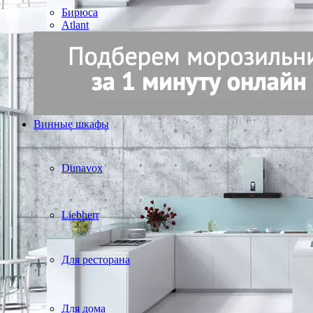
Бирюса
Atlant
Винные шкафы
Dunavox
Liebherr
Для ресторана
Для дома