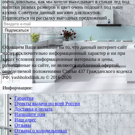
очень довольны, как мы хотели выкидывает в стакан лед под
напитки разных размеров и цвет очень подошел под нашу
кухню. Советуем данный магазин для покупок.
Подписаться на рассылку выгодных предложений
Подписаться
Обращаем Ваше внимание на то, что данный интернет-сайт
носит исключительно информационный характер и ни при
каких условиях информационные материалы и цены,
размещенные на сайте, не являются публичной офертой,
определяемой положениями Статьи 437 Гражданского кодекса
РФ. vashholodilnik.ru © 2016-2026
Информация:
Гарантия
Пункты выдачи по всей России
Доставка и оплата
Напишите нам
Наш адрес
Отзывы
Отзывы о холодильниках