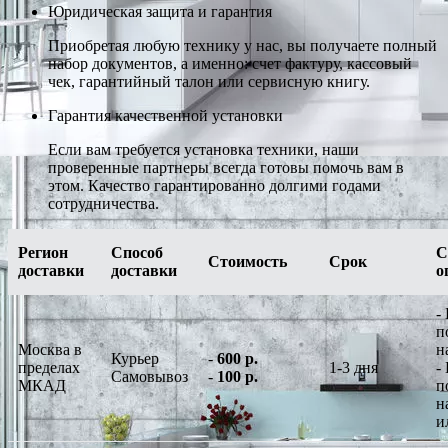
Юридическая защита и гарантия
Приобретая любую технику у нас, вы получаете полный
набор документов, а именно: счет фактуру, кассовый
чек, гарантийный талон или сервисную книгу.
Гарантия качественной установки
Если вам требуется установка техники, наши
проверенные партнеры всегда готовы помочь вам в
этом. Качество гарантированно долгими годами
сотрудничества.
Регион
Способ
С
Стоимость
Срок
доставки
доставки
о
-
п
Москва в
н
Курьер
-
600 р.
пределах
1-3 дня
-
Самовывоз
-
100 р.
МКАД
п
н
и