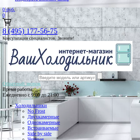
0
руб.
0
8 (495) 177-56-75
Консультация специалистов. Звоните!
Обратный звонок
Время работы:
Ежедневно с 9:00 до 21:00
Холодильники
No Frost
Двухкамерные
Однокамерные
Встраиваемые
Side by side
Черные