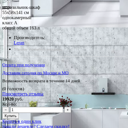
морозильник-шкаф
55x58x141 см
однокамерный
класс A
общий объем 163 л
Производитель:
Leran
*Наличие уточняйте у менеджера
Оплата при получении
Доставим сегодня по Москве и МО
Возможность возврата в течение 14 дней
(0 голосов)
Просмотреть отзывы
19920
руб.
Кол-во:
−
+
Купить
Купить в один клик
Нашли дешевле? Сделаем скидку!