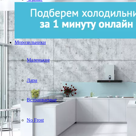
Морозильники
Маленькие
Лари
Встраиваемые
No Frost