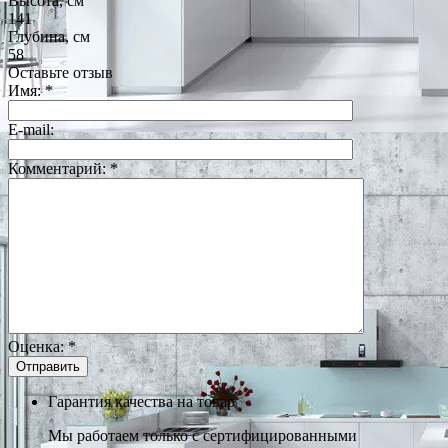
Высота, см
141
Глубина, см
58
Оставьте отзыв
Имя:
*
E-mail:
Комментарий:
*
Оценка:
*
Гарантия качества на товар
Мы работаем только с сертифицированными