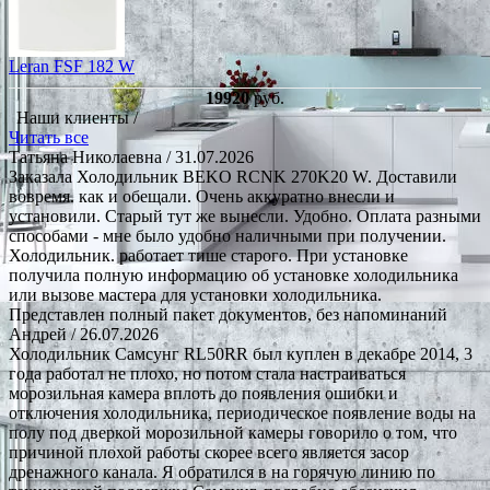
Leran FSF 182 W
19920
руб.
Наши клиенты /
Читать все
Татьяна Николаевна
/ 31.07.2026
Заказала Холодильник BEKO RCNK 270K20 W. Доставили
вовремя. как и обещали. Очень аккуратно внесли и
установили. Старый тут же вынесли. Удобно. Оплата разными
способами - мне было удобно наличными при получении.
Холодильник. работает тише старого. При установке
получила полную информацию об установке холодильника
или вызове мастера для установки холодильника.
Представлен полный пакет документов, без напоминаний
Андрей
/ 26.07.2026
Холодильник Самсунг RL50RR был куплен в декабре 2014, 3
года работал не плохо, но потом стала настраиваться
морозильная камера вплоть до появления ошибки и
отключения холодильника, периодическое появление воды на
полу под дверкой морозильной камеры говорило о том, что
причиной плохой работы скорее всего является засор
дренажного канала. Я обратился в на горячую линию по