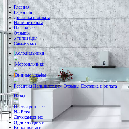
Главная
Гарантия
Доставка и оплата
Напишите нам
Наш адрес
Отзывы
Утилизация
Самовывоз
Холодильники
Морозильники
Винные шкафы
Гарантия
Напишите нам
Отзывы
Доставка и оплата
Назад
Посмотреть все
No Frost
Двухкамерные
Однокамерные
Встраиваемые