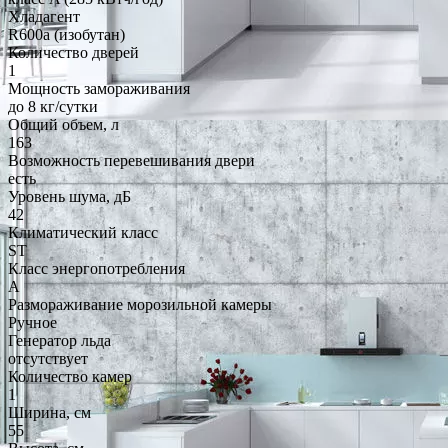
Хладагент
R600a (изобутан)
Количество дверей
1
Мощность замораживания
до 8 кг/cутки
Общий объем, л
163
Возможность перевешивания двери
есть
Уровень шума, дБ
42
Климатический класс
ST
Класс энергопотребления
A
Размораживание морозильной камеры
Ручное
Генератор льда
отсутствует
Количество камер
1
Ширина, см
55