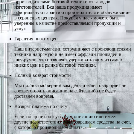
производителями бытовой техники от заводов
изготовителей. Вся наша продукция имеет
официальную гарантию производителя и обслуживание
в сервисных центрах. Покупая у нас - можете быть
уверенны в качестве предоставляемой продукции и
услуг.
Гарантия низких цен
Наш интернет-магазин сотрудничает с производителями
техники напрямую и не имеет оффлайн площадей и
шоу-румов, что позволяет удерживать одну из самых
низких цен на рынке бытовой техники.
Полный возврат стоимости
Мы полностью вернем вам деньги если товар будет не
соответстовать описанию на сайте, либо не будет
доставлен вовремя.
Возврат платежа по счету
Если товар не соотвутствует описанию или имеет
другие несоответствия, мы возвращаем средства на счет,
с которого производилась оплата.