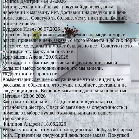
Осипов Дмитрий
/ 14.07.2026
Купил здесь винный шкаф, покупкой доволен, пока
нареканий к магазину нет. Доставили на следующий день
после заказа. Советую тк больше, чем у них предложений,
нигде не нашёл
Бурдасов Илья
/ 06.07.2026
Долго выбирали холодильник , сошлись на модели марки
hitachi, привезли в день заказа , с этого момента и до сих пор в
восторге, холодильник может буквально все ! Советую и этот
магазин и эту марку для покупки.
Кормышева Алена
/ 29.06.2026
Достоинства: быстрая доставка.обслуживание, самый
большой выбор холодильников что мы видели.
Недостатки: их просто нет.
Комментарии: лучшее обслуживание что мы видели, все
рассказали, объяснили что лучше подойдёт , доставили на
следующий день. Выбором магазина довольны полностью
Наталья
/ 23.06.2026
Заказали холодильник LG. Доставили в день заказа,
установили быстро. Спасибо магазину за оперативность и
помощь в выборе лучшего холодильника по нашем
требования.
Филипов Андрей
/ 18.06.2026
Вчера купили на этом сайте холодильник side-by-side фирмы
bosh. Привезли на следующий день после заказа. Покупкой