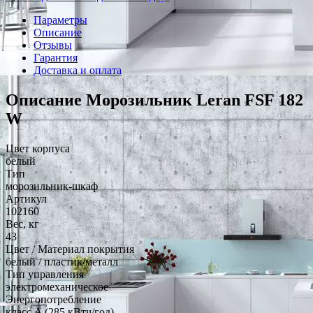
Параметры
Описание
Отзывы
Гарантия
Доставка и оплата
Описание Морозильник Leran FSF 182
W
Цвет корпуса
белый
Тип
морозильник-шкаф
Артикул
102160
Вес, кг
43
Цвет / Материал покрытия
белый / пластик/металл
Тип управления
электромеханическое
Энергопотребление
класс A (285 кВтч/год)