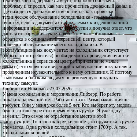
технической поддержке Самсунг, подробно обозначил
проблему и спросил, как мне прочистить дренажный канал и
где находится дренажное отверстие т.е. как провести
техническое обслуживание холодильника - по сути его
очистку, ведь в документах прилагаемых к изделию данной
информации не содержится. Через сутки я получил ответ, что
данная информация секретная и что мне необходимо
обратится в официальный сервисный центр, который
проведет обслуживание моего холодильника. В
эксплуатационных документах на холодильник отсутствует
(скрыта от потребителя) необходимость проведения очистки
холодильника в сервисном центре (причем за не малые
деньги), что является введением в заблуждение покупателя и
проявлением неуважительного к нему отношения. И поэтому
знакомым и близким людям я не рекомендую покупать
технику самсунг.
Любишкин Николай
/ 23.07.2026
У меня холодильник и морозильник Либхерр. По работе
никаких нареканий нет. Работают тихо. Размораживания не
требуют. Они у меня уже более 5 лет. Кто выберет эту модель
будьте готовы через это время менять ручки. Я уже одну
заменил. Это самое не отработанное место в этой
конструкции. То пластик в ручке лопнет, то пружинка в ручке
сломается. Одна ручка в холодильнике стоит 1700 р. А так,
холодильник хороший.