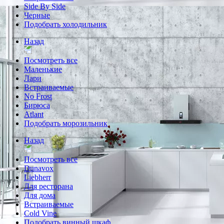
Side By Side
Черные
Подобрать холодильник
Назад
Посмотреть все
Маленькие
Лари
Встраиваемые
No Frost
Бирюса
Atlant
Подобрать морозильник
Назад
Посмотреть все
Dunavox
Liebherr
Для ресторана
Для дома
Встраиваемые
Cold Vine
Подобрать винный шкаф