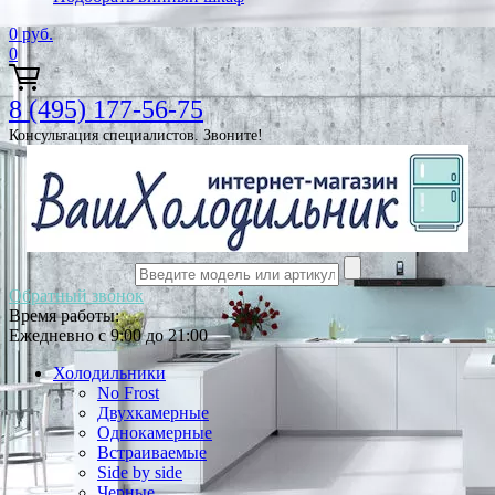
0
руб.
0
8 (495) 177-56-75
Консультация специалистов. Звоните!
Обратный звонок
Время работы:
Ежедневно с 9:00 до 21:00
Холодильники
No Frost
Двухкамерные
Однокамерные
Встраиваемые
Side by side
Черные