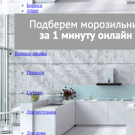
Бирюса
Atlant
Винные шкафы
Dunavox
Liebherr
Для ресторана
Для дома