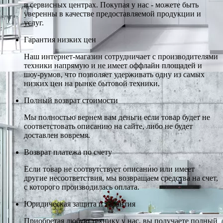
в сервисных центрах. Покупая у нас - можете быть
уверенны в качестве предоставляемой продукции и
услуг.
Гарантия низких цен
Наш интернет-магазин сотрудничает с производителями
техники напрямую и не имеет оффлайн площадей и
шоу-румов, что позволяет удерживать одну из самых
низких цен на рынке бытовой техники.
Полный возврат стоимости
Мы полностью вернем вам деньги если товар будет не
соответстовать описанию на сайте, либо не будет
доставлен вовремя.
Возврат платежа по счету
Если товар не соотвутствует описанию или имеет
другие несоответствия, мы возвращаем средства на счет,
с которого производилась оплата.
Юридическая защита и гарантия
Приобретая любую технику у нас, вы получаете полный