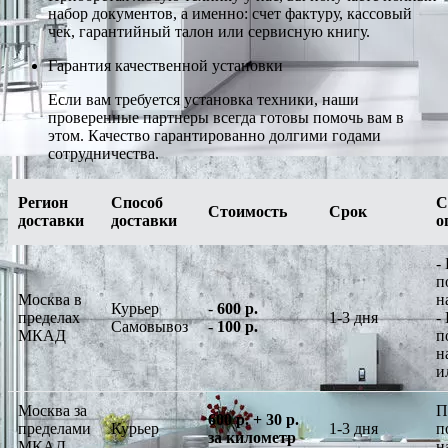
набор документов, а именно: счет фактуру, кассовый
чек, гарантийный талон или сервисную книгу.
Гарантия качественной установки
Если вам требуется установка техники, наши
проверенные партнеры всегда готовы помочь вам в
этом. Качество гарантированно долгими годами
сотрудничества.
Регион
Способ
С
Стоимость
Срок
доставки
доставки
о
-
п
Москва в
н
Курьер
-
600 р.
пределах
1-3 дня
-
Самовывоз
-
100 р.
МКАД
п
н
и
Москва за
П
600 р. + 30 р.
пределами
Курьер
1-3 дня
п
за километр
МКАД
н