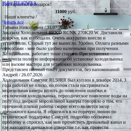
Haier HF-82WAA
Год гарантии в подарок!
31000
руб.
Наши клиенты /
Читать все
Татьяна Николаевна
/ 31.07.2026
Заказала Холодильник BEKO RCNK 270K20 W. Доставили
вовремя. как и обещали. Очень аккуратно внесли и
установили. Старый тут же вынесли. Удобно. Оплата разными
способами - мне было удобно наличными при получении.
Холодильник. работает тише старого. При установке
получила полную информацию об установке холодильника
или вызове мастера для установки холодильника.
Представлен полный пакет документов, без напоминаний
Андрей
/ 26.07.2026
Холодильник Самсунг RL50RR был куплен в декабре 2014, 3
года работал не плохо, но потом стала настраиваться
морозильная камера вплоть до появления ошибки и
отключения холодильника, периодическое появление воды на
полу под дверкой морозильной камеры говорило о том, что
причиной плохой работы скорее всего является засор
дренажного канала. Я обратился в на горячую линию по
технической поддержке Самсунг, подробно обозначил
проблему и спросил, как мне прочистить дренажный канал и
где находится дренажное отверстие т.е. как провести