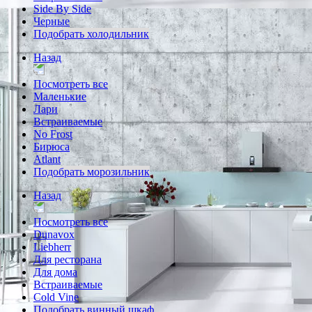
Side By Side
Черные
Подобрать холодильник
Назад
Посмотреть все
Маленькие
Лари
Встраиваемые
No Frost
Бирюса
Atlant
Подобрать морозильник
Назад
Посмотреть все
Dunavox
Liebherr
Для ресторана
Для дома
Встраиваемые
Cold Vine
Подобрать винный шкаф