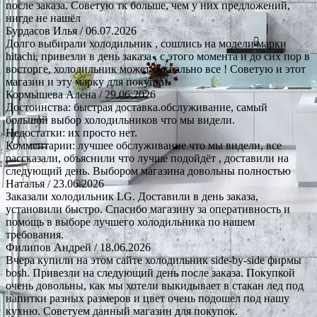
после заказа. Советую тк больше, чем у них предложений,
нигде не нашёл
Бурдасов Илья
/ 06.07.2026
Долго выбирали холодильник , сошлись на модели марки
hitachi, привезли в день заказа , с этого момента и до сих пор в
восторге, холодильник может буквально все ! Советую и этот
магазин и эту марку для покупки.
Кормышева Алена
/ 29.06.2026
Достоинства: быстрая доставка.обслуживание, самый
большой выбор холодильников что мы видели.
Недостатки: их просто нет.
Комментарии: лучшее обслуживание что мы видели, все
рассказали, объяснили что лучше подойдёт , доставили на
следующий день. Выбором магазина довольны полностью
Наталья
/ 23.06.2026
Заказали холодильник LG. Доставили в день заказа,
установили быстро. Спасибо магазину за оперативность и
помощь в выборе лучшего холодильника по нашем
требования.
Филипов Андрей
/ 18.06.2026
Вчера купили на этом сайте холодильник side-by-side фирмы
bosh. Привезли на следующий день после заказа. Покупкой
очень довольны, как мы хотели выкидывает в стакан лед под
напитки разных размеров и цвет очень подошел под нашу
кухню. Советуем данный магазин для покупок.