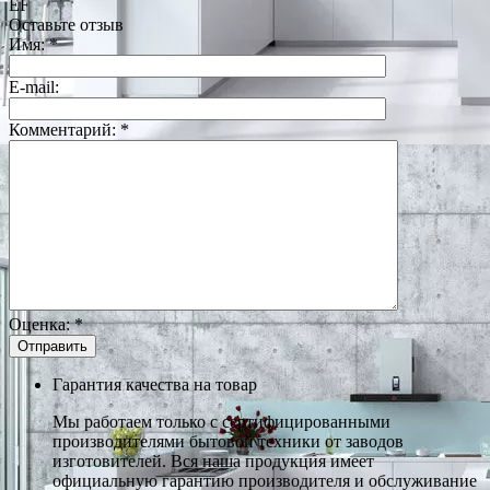
EF
Оставьте отзыв
Имя:
*
E-mail:
Комментарий:
*
Оценка:
*
Гарантия качества на товар
Мы работаем только с сертифицированными
производителями бытовой техники от заводов
изготовителей. Вся наша продукция имеет
официальную гарантию производителя и обслуживание