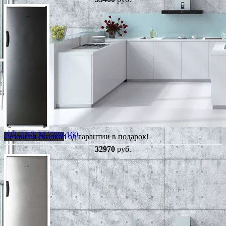
ATLANT М 7204-160
Сезонная скидка
Год гарантии в подарок!
32970
руб.