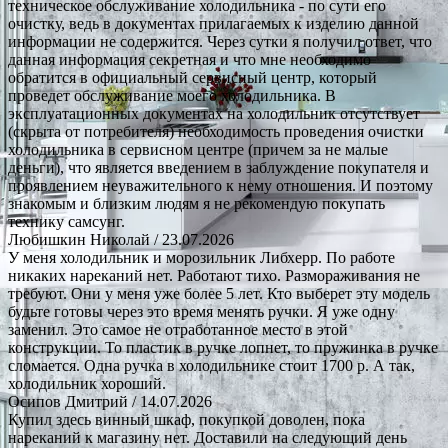
техническое обслуживание холодильника - по сути его
очистку, ведь в документах прилагаемых к изделию данной
информации не содержится. Через сутки я получил ответ, что
данная информация секретная и что мне необходимо
обратится в официальный сервисный центр, который
проведет обслуживание моего холодильника. В
эксплуатационных документах на холодильник отсутствует
(скрыта от потребителя) необходимость проведения очистки
холодильника в сервисном центре (причем за не малые
деньги), что является введением в заблуждение покупателя и
проявлением неуважительного к нему отношения. И поэтому
знакомым и близким людям я не рекомендую покупать
технику самсунг.
Любишкин Николай
/ 23.07.2026
У меня холодильник и морозильник Либхерр. По работе
никаких нареканий нет. Работают тихо. Размораживания не
требуют. Они у меня уже более 5 лет. Кто выберет эту модель
будьте готовы через это время менять ручки. Я уже одну
заменил. Это самое не отработанное место в этой
конструкции. То пластик в ручке лопнет, то пружинка в ручке
сломается. Одна ручка в холодильнике стоит 1700 р. А так,
холодильник хороший.
Осипов Дмитрий
/ 14.07.2026
Купил здесь винный шкаф, покупкой доволен, пока
нареканий к магазину нет. Доставили на следующий день