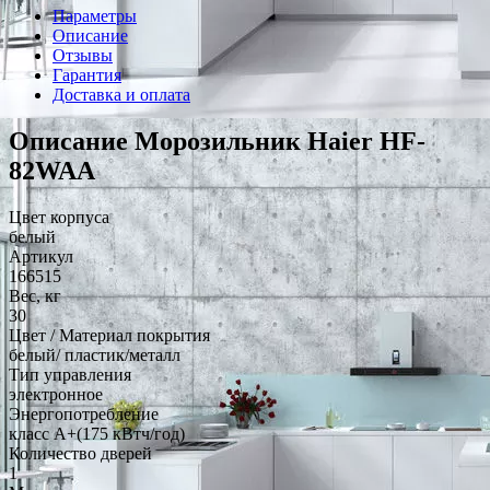
Параметры
Описание
Отзывы
Гарантия
Доставка и оплата
Описание Морозильник Haier HF-
82WAA
Цвет корпуса
белый
Артикул
166515
Вес, кг
30
Цвет / Материал покрытия
белый/ пластик/металл
Тип управления
электронное
Энергопотребление
класс A+(175 кВтч/год)
Количество дверей
1