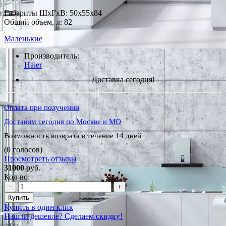
Габариты ШxГxВ: 50x55x84
Общий объем, л: 82
Маленькие
Производитель:
Haier
Доставка сегодня!
Оплата при получении
Доставим сегодня по Москве и МО
Возможность возврата в течение 14 дней
(0 голосов)
Просмотреть отзывы
31000
руб.
Кол-во:
−
+
Купить
Купить в один клик
Нашли дешевле? Сделаем скидку!