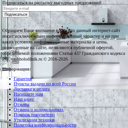
Подписаться на рассылку выгодных предложений
Подписаться
Обращаем Ваше внимание на то, что данный интернет-сайт
носит исключительно информационный характер и ни при
каких условиях информационные материалы и цены,
размещенные на сайте, не являются публичной офертой,
определяемой положениями Статьи 437 Гражданского кодекса
РФ. vashholodilnik.ru © 2016-2026
Информация:
Гарантия
Пункты выдачи по всей России
Доставка и оплата
Напишите нам
Наш адрес
Отзывы
Отзывы о холодильниках
Помощь покупателю
Утилизация техники
Политика конфиденциальности