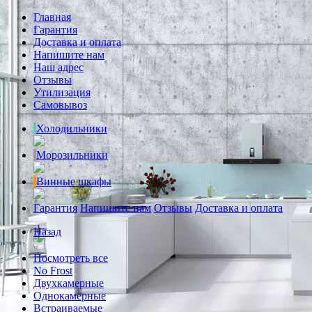
Главная
Гарантия
Доставка и оплата
Напишите нам
Наш адрес
Отзывы
Утилизация
Самовывоз
Холодильники
Морозильники
Винные шкафы
Гарантия
Напишите нам
Отзывы
Доставка и оплата
Назад
Посмотреть все
No Frost
Двухкамерные
Однокамерные
Встраиваемые