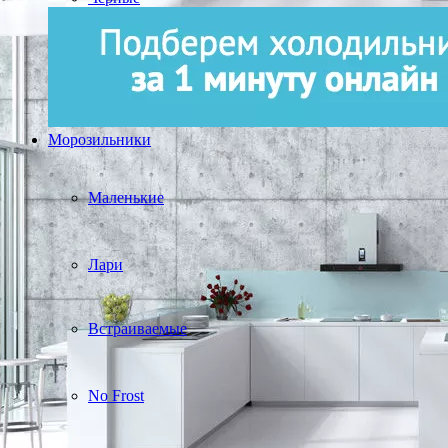
Морозильники
Маленькие
Лари
Встраиваемые
No Frost