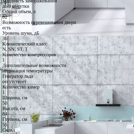
Мощность замораживания
до 9 кг/cутки
Общий объем, л
82
Возможность перевешивания двери
есть
Уровень шума, дБ
36
Климатический класс
N, SN, ST, T
Количество компрессоров
1
Дополнительные возможности
индикация температуры
Генератор льда
отсутствует
Количество камер
1
Ширина, см
50
Высота, см
84
Глубина, см
55
Склад