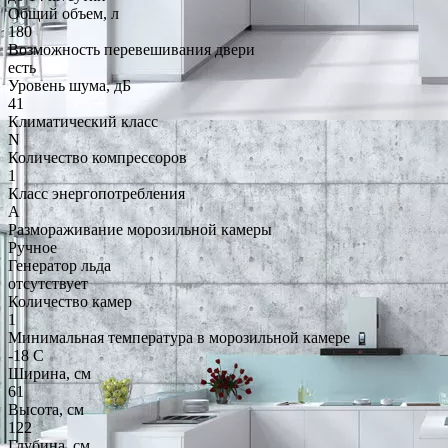
Общий объем, л
180
Возможность перевешивания двери
есть
Уровень шума, дБ
41
Климатический класс
N
Количество компрессоров
1
Класс энергопотребления
A
Размораживание морозильной камеры
Ручное
Генератор льда
отсутствует
Количество камер
1
Минимальная температура в морозильной камере
-18 C
Ширина, см
61
Высота, см
122
Глубина, см