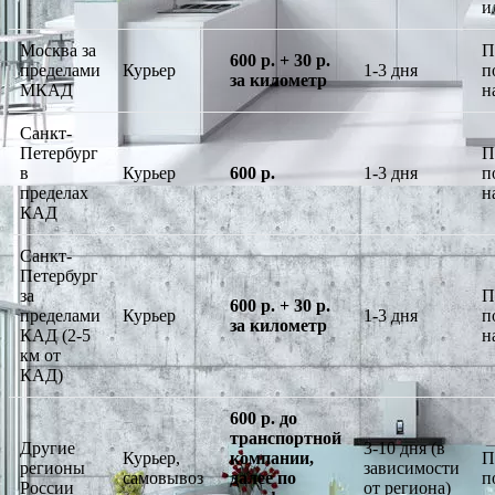
и
Москва за
П
600 р. + 30 р.
пределами
Курьер
1-3 дня
п
за километр
МКАД
н
Санкт-
Петербург
П
в
Курьер
600 р.
1-3 дня
п
пределах
н
КАД
Санкт-
Петербург
за
П
600 р. + 30 р.
пределами
Курьер
1-3 дня
п
за километр
КАД (2-5
н
км от
КАД)
600 р. до
транспортной
Другие
3-10 дня (в
Курьер,
компании,
П
регионы
зависимости
самовывоз
далее по
п
России
от региона)