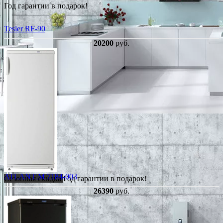
Год гарантии в подарок!
Tesler RF-90
20200
руб.
ATLANT М 7184-003
Сезонная скидка
Год гарантии в подарок!
26390
руб.