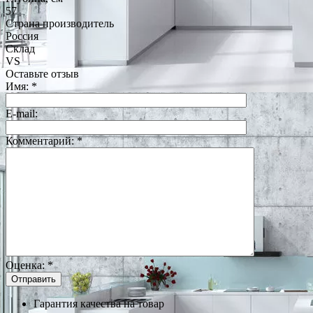
57
Страна производитель
Россия
Склад
VS
Оставьте отзыв
Имя:
*
E-mail:
Комментарий:
*
Оценка:
*
Гарантия качества на товар