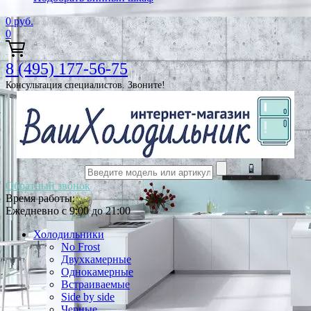
0
руб.
0
8 (495) 177-56-75
Консультация специалистов. Звоните!
Обратный звонок
Время работы:
Ежедневно с 9:00 до 21:00
Холодильники
No Frost
Двухкамерные
Однокамерные
Встраиваемые
Side by side
Черные