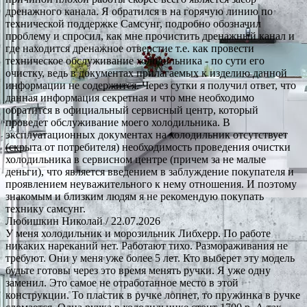
дренажного канала. Я обратился в на горячую линию по
технической поддержке Самсунг, подробно обозначил
проблему и спросил, как мне прочистить дренажный канал и
где находится дренажное отверстие т.е. как провести
техническое обслуживание холодильника - по сути его
очистку, ведь в документах прилагаемых к изделию данной
информации не содержится. Через сутки я получил ответ, что
данная информация секретная и что мне необходимо
обратится в официальный сервисный центр, который
проведет обслуживание моего холодильника. В
эксплуатационных документах на холодильник отсутствует
(скрыта от потребителя) необходимость проведения очистки
холодильника в сервисном центре (причем за не малые
деньги), что является введением в заблуждение покупателя и
проявлением неуважительного к нему отношения. И поэтому
знакомым и близким людям я не рекомендую покупать
технику самсунг.
Любишкин Николай
/ 22.07.2026
У меня холодильник и морозильник Либхерр. По работе
никаких нареканий нет. Работают тихо. Размораживания не
требуют. Они у меня уже более 5 лет. Кто выберет эту модель
будьте готовы через это время менять ручки. Я уже одну
заменил. Это самое не отработанное место в этой
конструкции. То пластик в ручке лопнет, то пружинка в ручке