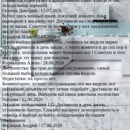
сломается. Одна ручка в холодильнике стоит 1700 р. А так,
холодильник хороший.
Осипов Дмитрий
/ 13.07.2026
Купил здесь винный шкаф, покупкой доволен, пока
нареканий к магазину нет. Доставили на следующий день
после заказа. Советую тк больше, чем у них предложений,
нигде не нашёл
Бурдасов Илья
/ 05.07.2026
Долго выбирали холодильник , сошлись на модели марки
hitachi, привезли в день заказа , с этого момента и до сих пор в
восторге, холодильник может буквально все ! Советую и этот
магазин и эту марку для покупки.
Кормышева Алена
/ 28.06.2026
Достоинства: быстрая доставка.обслуживание, самый
большой выбор холодильников что мы видели.
Недостатки: их просто нет.
Комментарии: лучшее обслуживание что мы видели, все
рассказали, объяснили что лучше подойдёт , доставили на
следующий день. Выбором магазина довольны полностью
Наталья
/ 22.06.2026
Заказали холодильник LG. Доставили в день заказа,
установили быстро. Спасибо магазину за оперативность и
помощь в выборе лучшего холодильника по нашем
требования.
Филипов Андрей
/ 17.06.2026