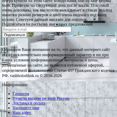
Вчера купили на этом сайте холодильник side-by-side фирмы
bosh. Привезли на следующий день после заказа. Покупкой
очень довольны, как мы хотели выкидывает в стакан лед под
напитки разных размеров и цвет очень подошел под нашу
кухню. Советуем данный магазин для покупок.
Подписаться на рассылку выгодных предложений
Подписаться
Обращаем Ваше внимание на то, что данный интернет-сайт
носит исключительно информационный характер и ни при
каких условиях информационные материалы и цены,
размещенные на сайте, не являются публичной офертой,
определяемой положениями Статьи 437 Гражданского кодекса
РФ. vashholodilnik.ru © 2016-2026
Информация:
Гарантия
Пункты выдачи по всей России
Доставка и оплата
Напишите нам
Наш адрес