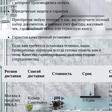
с которого производилась оплата.
Юридическая защита и гарантия
Приобретая любую технику у нас, вы получаете полный
набор документов, а именно: счет фактуру, кассовый
чек, гарантийный талон или сервисную книгу.
Гарантия качественной установки
Если вам требуется установка техники, наши
проверенные партнеры всегда готовы помочь вам в
этом. Качество гарантированно долгими годами
сотрудничества.
Регион
Способ
С
Стоимость
Срок
доставки
доставки
о
-
п
Москва в
н
Курьер
-
600 р.
пределах
1-3 дня
-
Самовывоз
-
100 р.
МКАД
п
н