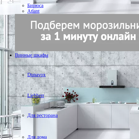
Бирюса
Atlant
Винные шкафы
Dunavox
Liebherr
Для ресторана
Для дома