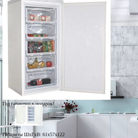
Год гарантии в подарок!
Габариты ШxГxВ: 61x57x122