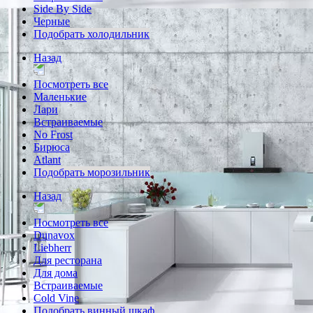
Side By Side
Черные
Подобрать холодильник
Назад
Посмотреть все
Маленькие
Лари
Встраиваемые
No Frost
Бирюса
Atlant
Подобрать морозильник
Назад
Посмотреть все
Dunavox
Liebherr
Для ресторана
Для дома
Встраиваемые
Cold Vine
Подобрать винный шкаф