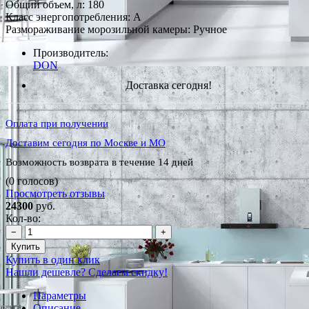
Общий объем, л: 180
Класс энергопотребления: A
Размораживание морозильной камеры: Ручное
Производитель:
DON
Доставка сегодня!
Оплата при получении
Доставим сегодня по Москве и МО
Возможность возврата в течение 14 дней
(0 голосов)
Просмотреть отзывы
24300
руб.
Кол-во:
−
+
Купить
Купить в один клик
Нашли дешевле? Сделаем скидку!
Параметры
Описание