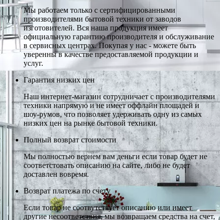
Мы работаем только с сертифицированными
производителями бытовой техники от заводов
изготовителей. Вся наша продукция имеет
официальную гарантию производителя и обслуживание
в сервисных центрах. Покупая у нас - можете быть
уверенны в качестве предоставляемой продукции и
услуг.
Гарантия низких цен
Наш интернет-магазин сотрудничает с производителями
техники напрямую и не имеет оффлайн площадей и
шоу-румов, что позволяет удерживать одну из самых
низких цен на рынке бытовой техники.
Полный возврат стоимости
Мы полностью вернем вам деньги если товар будет не
соответстовать описанию на сайте, либо не будет
доставлен вовремя.
Возврат платежа по счету
Если товар не соотвутствует описанию или имеет
другие несоответствия, мы возвращаем средства на счет,