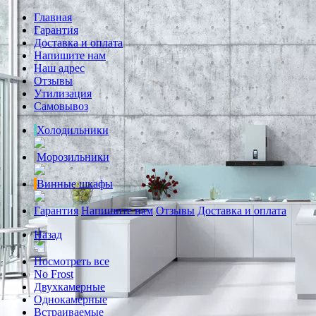
Главная
Гарантия
Доставка и оплата
Напишите нам
Наш адрес
Отзывы
Утилизация
Самовывоз
Холодильники
Морозильники
Винные шкафы
Гарантия
Напишите нам
Отзывы
Доставка и оплата
Назад
Посмотреть все
No Frost
Двухкамерные
Однокамерные
Встраиваемые