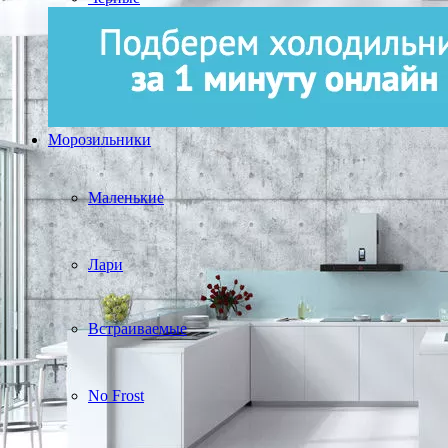
Морозильники
Маленькие
Лари
Встраиваемые
No Frost