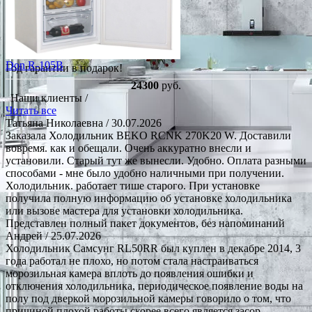
Don R-105B
Год гарантии в подарок!
24300
руб.
Наши клиенты /
Читать все
Татьяна Николаевна
/ 30.07.2026
Заказала Холодильник BEKO RCNK 270K20 W. Доставили
вовремя. как и обещали. Очень аккуратно внесли и
установили. Старый тут же вынесли. Удобно. Оплата разными
способами - мне было удобно наличными при получении.
Холодильник. работает тише старого. При установке
получила полную информацию об установке холодильника
или вызове мастера для установки холодильника.
Представлен полный пакет документов, без напоминаний
Андрей
/ 25.07.2026
Холодильник Самсунг RL50RR был куплен в декабре 2014, 3
года работал не плохо, но потом стала настраиваться
морозильная камера вплоть до появления ошибки и
отключения холодильника, периодическое появление воды на
полу под дверкой морозильной камеры говорило о том, что
причиной плохой работы скорее всего является засор