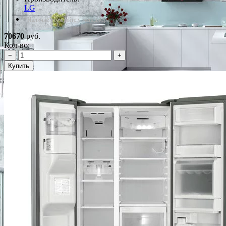
LG
*Наличие уточняйте у менеджера
70670
руб.
Кол-во:
−
+
Купить