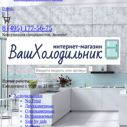
0
руб.
0
8 (495) 177-56-75
Консультация специалистов. Звоните!
Обратный звонок
Время работы:
Ежедневно с 9:00 до 21:00
Холодильники
No Frost
Двухкамерные
Однокамерные
Встраиваемые
Side by side
Черные