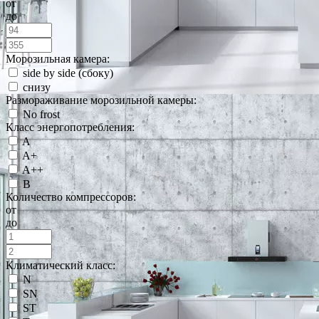
от
до
Морозильная камера:
side by side (сбоку)
снизу
Размораживание морозильной камеры:
No frost
Класс энергопотребления:
A
A+
A++
B
Количество компрессоров:
от
до
Климатический класс:
N
SN
ST