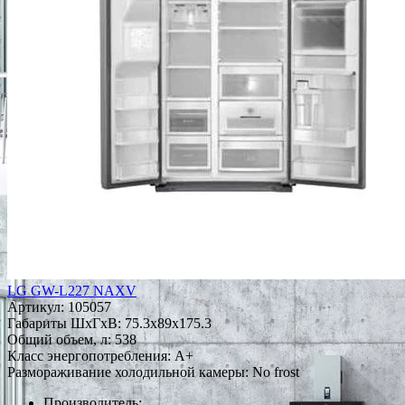
LG GW-L227 NAXV
Артикул:
105057
Габариты ШxГxВ: 75.3x89x175.3
Общий объем, л: 538
Класс энергопотребления: A+
Размораживание холодильной камеры: No frost
Производитель: