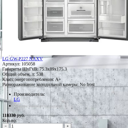
LG GW-P227 NAXV
Артикул:
105058
Габариты ШxГxВ: 75.3x89x175.3
Общий объем, л: 538
Класс энергопотребления: A+
Размораживание холодильной камеры: No frost
Производитель:
LG
*Наличие уточняйте у менеджера
118330
руб.
Кол-во:
−
+