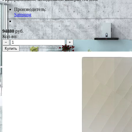
Производитель:
Samsung
*Наличие уточняйте у менеджера
94880
руб.
Кол-во:
−
+
Купить