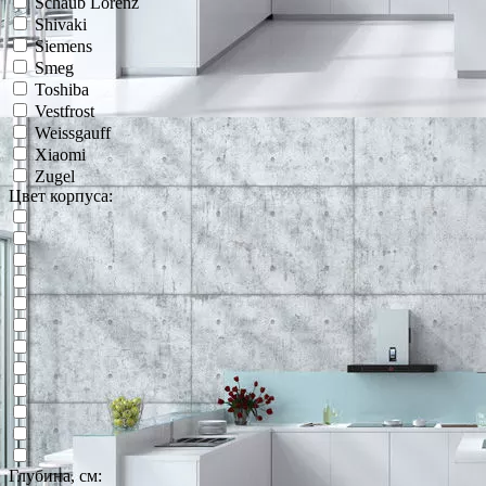
Schaub Lorenz
Shivaki
Siemens
Smeg
Toshiba
Vestfrost
Weissgauff
Xiaomi
Zugel
Цвет корпуса:
Глубина, см: