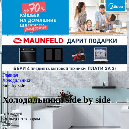
Главная
Холодильники
Side-by-side
Холодильники side by side
408 моделей
Фильтр по товарам
Цена