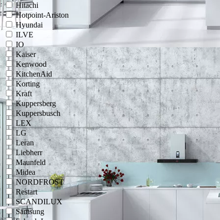
Hitachi
Hotpoint-Ariston
Hyundai
ILVE
IO
Kaiser
Kenwood
KitchenAid
Korting
Kraft
Kuppersberg
Kuppersbusch
LEX
LG
Leran
Liebherr
Maunfeld
Midea
NORDFROST
Restart
SCANDILUX
Samsung