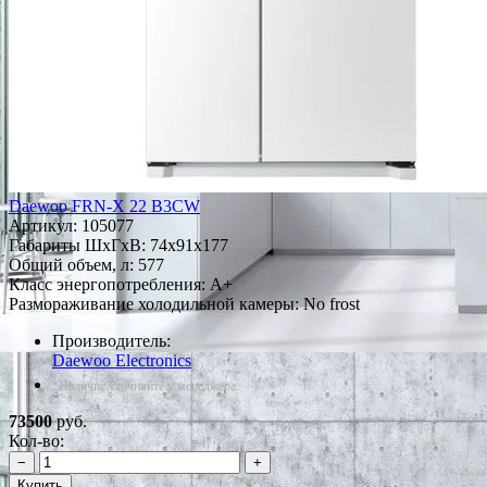
Daewoo FRN-X 22 B3CW
Артикул:
105077
Габариты ШxГxВ: 74x91x177
Общий объем, л: 577
Класс энергопотребления: A+
Размораживание холодильной камеры: No frost
Производитель:
Daewoo Electronics
*Наличие уточняйте у менеджера
73500
руб.
Кол-во:
−
+
Купить