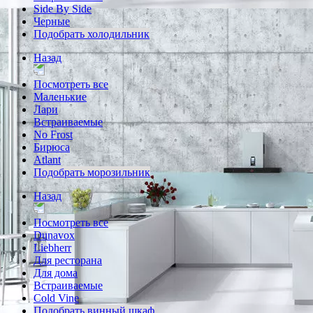
Side By Side
Черные
Подобрать холодильник
Назад
Посмотреть все
Маленькие
Лари
Встраиваемые
No Frost
Бирюса
Atlant
Подобрать морозильник
Назад
Посмотреть все
Dunavox
Liebherr
Для ресторана
Для дома
Встраиваемые
Cold Vine
Подобрать винный шкаф