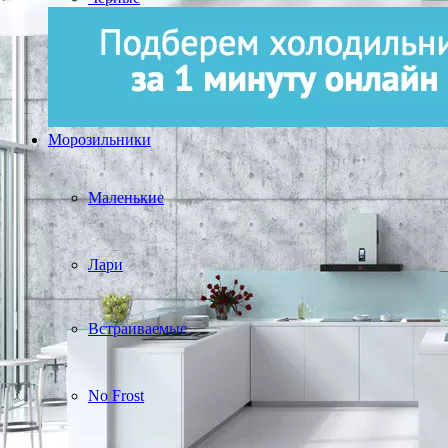
Морозильники
Маленькие
Лари
Встраиваемые
No Frost