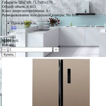
Габариты ШxГxВ: 71.7x91x179
Общий объем, л: 613
Класс энергопотребления: A+
Размораживание холодильной камеры: No frost
Производитель:
LG
*Наличие уточняйте у менеджера
91980
руб.
Кол-во:
−
+
Купить