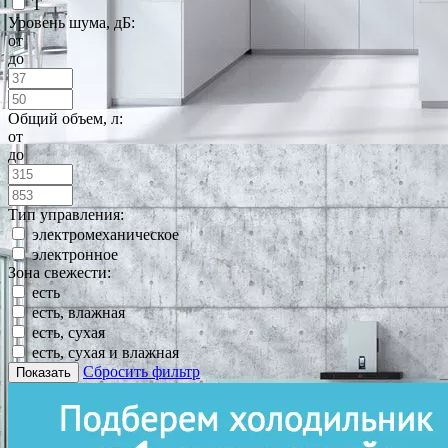
T
Уровень шума, дБ:
от
до
Общий объем, л:
от
до
Тип управления:
электромеханическое
электронное
Зона свежести:
есть
есть, влажная
есть, сухая
есть, сухая и влажная
Сбросить фильтр
Показать