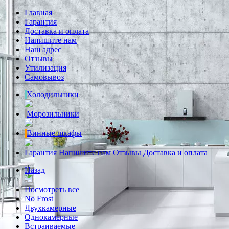
Главная
Гарантия
Доставка и оплата
Напишите нам
Наш адрес
Отзывы
Утилизация
Самовывоз
Холодильники
Морозильники
Винные шкафы
Гарантия
Напишите нам
Отзывы
Доставка и оплата
Назад
Посмотреть все
No Frost
Двухкамерные
Однокамерные
Встраиваемые