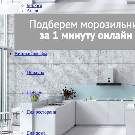
Бирюса
Atlant
Винные шкафы
Dunavox
Liebherr
Для ресторана
Для дома