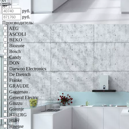
от
до
руб.
руб.
Производитель:
AEG
ASCOLI
BEKO
Biozone
Bosch
Candy
DON
Daewoo Electronics
De Dietrich
Franke
GRAUDE
Gaggenau
General Electric
Ginzzu
Gorenje
HIBERG
Haier
Hisense