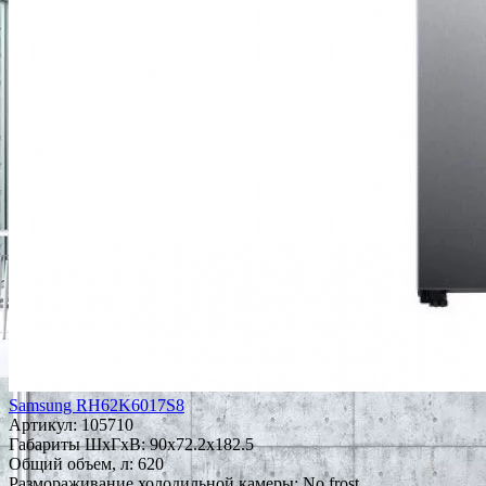
Samsung RH62K6017S8
Артикул:
105710
Габариты ШxГxВ: 90x72.2x182.5
Общий объем, л: 620
Размораживание холодильной камеры: No frost