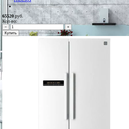
*Наличие уточняйте у менеджера
65520
руб.
Кол-во:
−
+
Купить