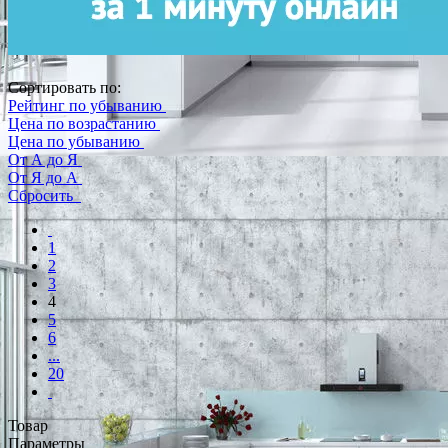
Сортировать по:
Рейтинг по убыванию
Цена по возрастанию
Цена по убыванию
От А до Я
От Я до А
Сбросить
1
2
3
4
5
6
...
20
Товар
Параметры