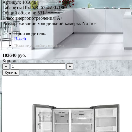
Артикул:
105048
Габариты ШxГxВ: 67.4x90x180
Общий объем, л: 531
Класс энергопотребления: A+
Размораживание холодильной камеры: No frost
Производитель:
Bosch
*Наличие уточняйте у менеджера
103640
руб.
Кол-во:
−
+
Купить