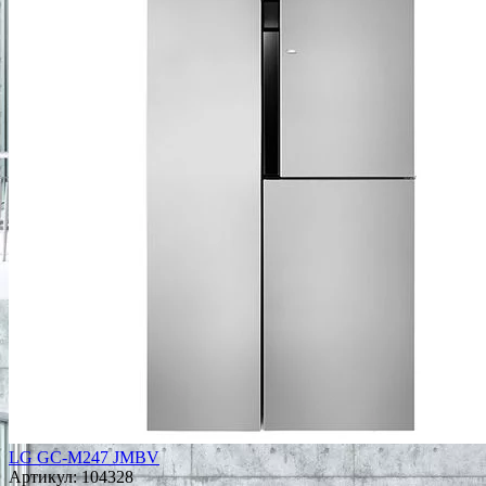
LG GC-M247 JMBV
Артикул:
104328