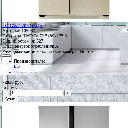
LG GW-C207 QEQA
Артикул:
105060
Габариты ШxГxВ: 72.5x89x175.3
Общий объем, л: 527
Класс энергопотребления: A
Размораживание холодильной камеры: No frost
Производитель:
LG
*Наличие уточняйте у менеджера
72030
руб.
Кол-во:
−
+
Купить