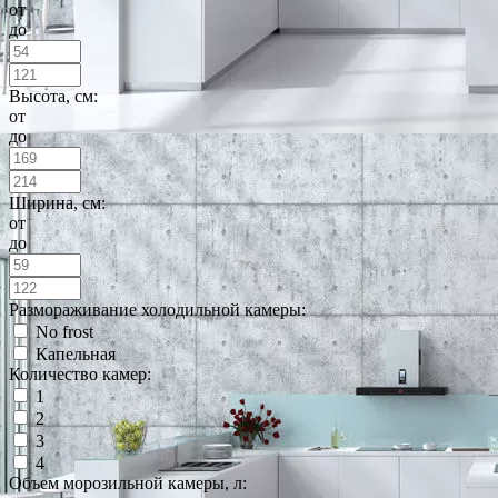
от
до
Высота, см:
от
до
Ширина, см:
от
до
Размораживание холодильной камеры:
No frost
Капельная
Количество камер:
1
2
3
4
Объем морозильной камеры, л: