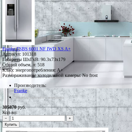
Franke FSBS 6001 NF IWD XS A+
Артикул:
101318
Габариты ШxГxВ: 90.3x73x179
Общий объем, л: 518
Класс энергопотребления: A+
Размораживание холодильной камеры: No frost
Производитель:
Franke
*Наличие уточняйте у менеджера
305870
руб.
Кол-во:
−
+
Купить