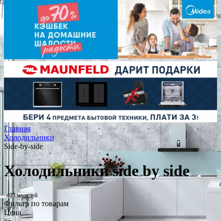
Главная
Холодильники
Side-by-side
Холодильники side by side
408 моделей
Фильтр по товарам
Цена