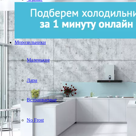
Морозильники
Маленькие
Лари
Встраиваемые
No Frost