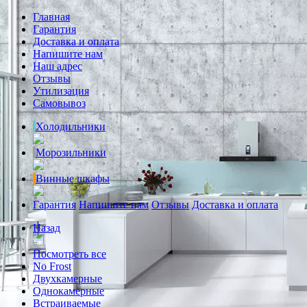
Главная
Гарантия
Доставка и оплата
Напишите нам
Наш адрес
Отзывы
Утилизация
Самовывоз
Холодильники
Морозильники
Винные шкафы
Гарантия
Напишите нам
Отзывы
Доставка и оплата
Назад
Посмотреть все
No Frost
Двухкамерные
Однокамерные
Встраиваемые