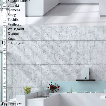
Schaub Lorenz
Shivaki
Siemens
Smeg
Toshiba
Vestfrost
Weissgauff
Xiaomi
Zugel
Цвет корпуса:
Глубина, см: