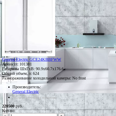
General Electric GCE24KBBFWW
Артикул:
101381
Габариты ШxГxВ: 90.9x60.7x176.6
Общий объем, л: 624
Размораживание холодильной камеры: No frost
Производитель:
General Electric
*Наличие уточняйте у менеджера
220500
руб.
Кол-во:
−
+