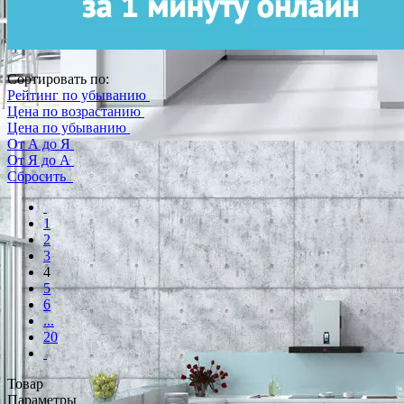
Сортировать по:
Рейтинг по убыванию
Цена по возрастанию
Цена по убыванию
От А до Я
От Я до А
Сбросить
1
2
3
4
5
6
...
20
Товар
Параметры