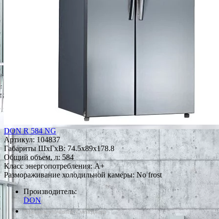
DON R 584 NG
Артикул:
104837
Габариты ШxГxВ: 74.5x89x178.8
Общий объем, л: 584
Класс энергопотребления: A+
Размораживание холодильной камеры: No frost
Производитель:
DON
*Наличие уточняйте у менеджера