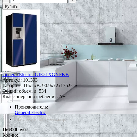
Купить
General Electric GIE21XGYFKB
Артикул:
101393
Габариты ШxГxВ: 90.9x72x175.9
Общий объем, л: 534
Класс энергопотребления: A+
Производитель:
General Electric
*Наличие уточняйте у менеджера
166320
руб.
Кол-во: