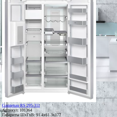
Gaggenau RS 295-311
Артикул:
101364
Габариты ШxГxВ: 91.4x61.3x177