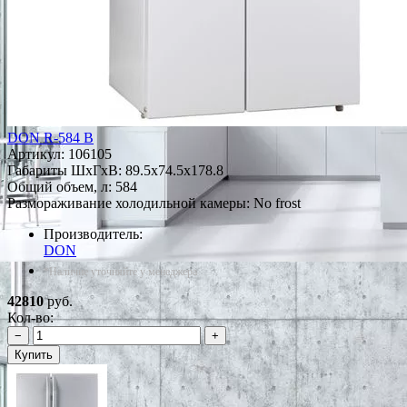
DON R-584 B
Артикул:
106105
Габариты ШxГxВ: 89.5x74.5x178.8
Общий объем, л: 584
Размораживание холодильной камеры: No frost
Производитель:
DON
*Наличие уточняйте у менеджера
42810
руб.
Кол-во:
−
+
Купить