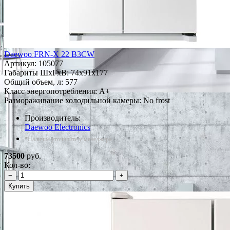
Daewoo FRN-X 22 B3CW
Артикул:
105077
Габариты ШxГxВ: 74x91x177
Общий объем, л: 577
Класс энергопотребления: A+
Размораживание холодильной камеры: No frost
Производитель:
Daewoo Electronics
*Наличие уточняйте у менеджера
73500
руб.
Кол-во:
−
+
Купить