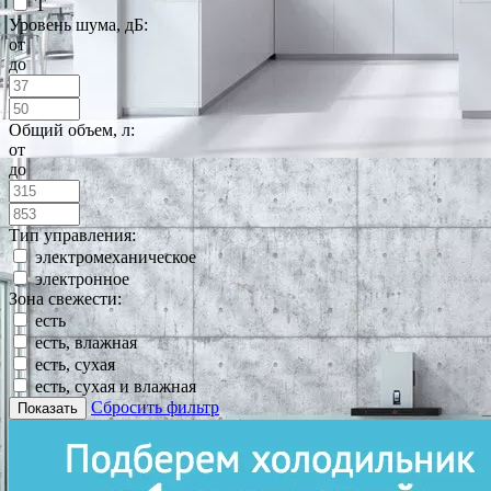
T
Уровень шума, дБ:
от
до
Общий объем, л:
от
до
Тип управления:
электромеханическое
электронное
Зона свежести:
есть
есть, влажная
есть, сухая
есть, сухая и влажная
Сбросить фильтр
Показать