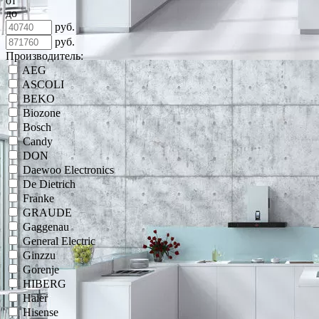
от
до
руб.
руб.
Производитель:
AEG
ASCOLI
BEKO
Biozone
Bosch
Candy
DON
Daewoo Electronics
De Dietrich
Franke
GRAUDE
Gaggenau
General Electric
Ginzzu
Gorenje
HIBERG
Haier
Hisense