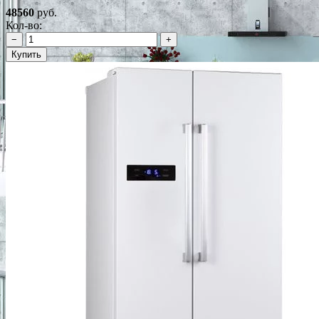
48560
руб.
Кол-во:
−
+
Купить