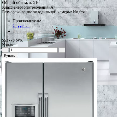
Общий объем, л: 516
Класс энергопотребления: A+
Размораживание холодильной камеры: No frost
Производитель:
Gaggenau
*Наличие уточняйте у менеджера
553770
руб.
Кол-во:
−
+
Купить