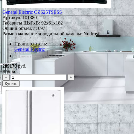
General Electric CZS25TSESS
Артикул:
101380
Габариты ШxГxВ: 92x61x182
Общий объем, л: 697
Размораживание холодильной камеры: No frost
Производитель:
General Electric
*Наличие уточняйте у менеджера
289170
руб.
Кол-во:
−
+
Купить