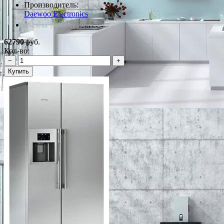
Производитель:
Daewoo Electronics
*Наличие уточняйте у менеджера
62790
руб.
Кол-во:
−
+
Купить