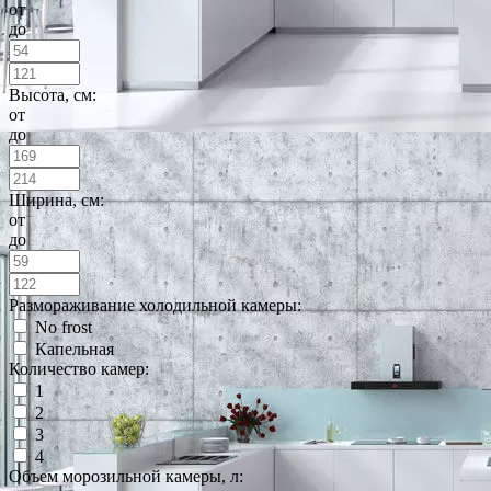
от
до
Высота, см:
от
до
Ширина, см:
от
до
Размораживание холодильной камеры:
No frost
Капельная
Количество камер:
1
2
3
4
Объем морозильной камеры, л: