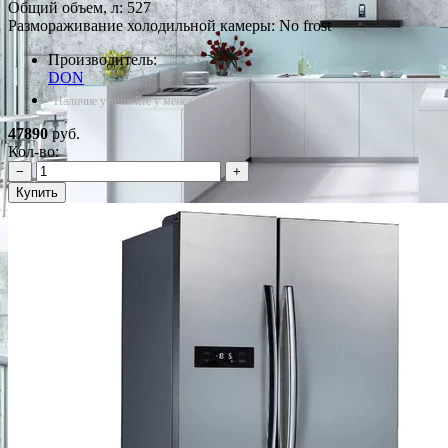
Общий объем, л: 527
Размораживание холодильной камеры: No frost
Производитель:
DON
*Наличие уточняйте у менеджера
47890
руб.
Кол-во:
−
+
Купить