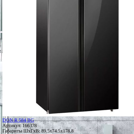
DON R 584 BG
Артикул:
166378
Габариты ШxГxВ: 89.5x74.5x178.8