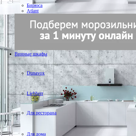
Бирюса
Atlant
Винные шкафы
Dunavox
Liebherr
Для ресторана
Для дома