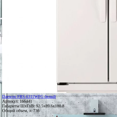
Daewoo FRS-6311WFG белый
Артикул:
166441
Габариты ШxГxВ: 92.5x89.6x180.8
Общий объем, л: 736