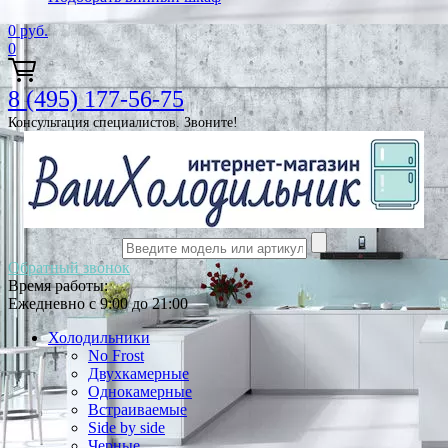
0
руб.
0
8 (495) 177-56-75
Консультация специалистов. Звоните!
Обратный звонок
Время работы:
Ежедневно с 9:00 до 21:00
Холодильники
No Frost
Двухкамерные
Однокамерные
Встраиваемые
Side by side
Черные