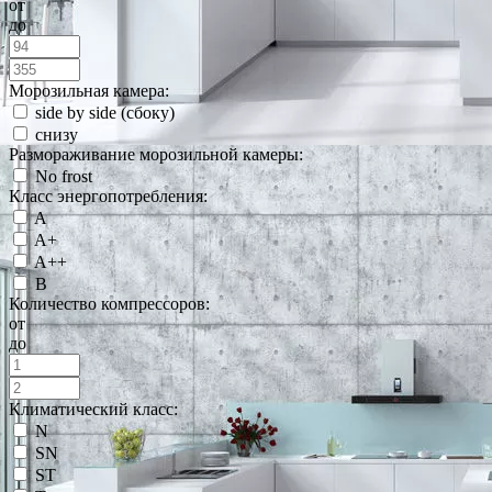
от
до
Морозильная камера:
side by side (сбоку)
снизу
Размораживание морозильной камеры:
No frost
Класс энергопотребления:
A
A+
A++
B
Количество компрессоров:
от
до
Климатический класс:
N
SN
ST