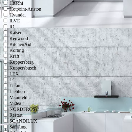
Hitachi
Hotpoint-Ariston
Hyundai
ILVE
IO
Kaiser
Kenwood
KitchenAid
Korting
Kraft
Kuppersberg
Kuppersbusch
LEX
LG
Leran
Liebherr
Maunfeld
Midea
NORDFROST
Restart
SCANDILUX
Samsung