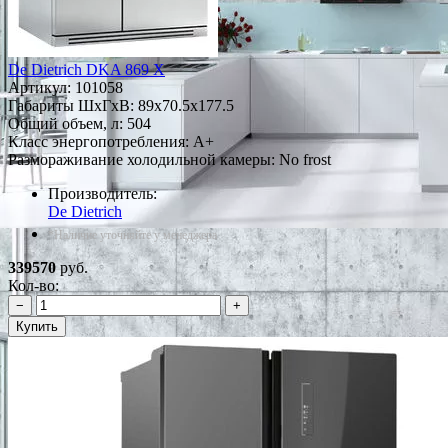
De Dietrich DKA 869 X
Артикул:
101058
Габариты ШxГxВ: 89x70.5x177.5
Общий объем, л: 504
Класс энергопотребления: A+
Размораживание холодильной камеры: No frost
Производитель:
De Dietrich
*Наличие уточняйте у менеджера
339570
руб.
Кол-во:
−
+
Купить