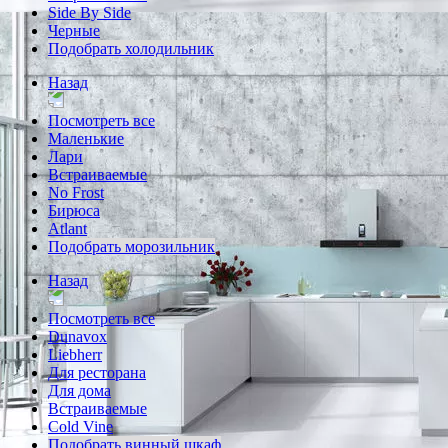
Side By Side
Черные
Подобрать холодильник
Назад
Посмотреть все
Маленькие
Лари
Встраиваемые
No Frost
Бирюса
Atlant
Подобрать морозильник
Назад
Посмотреть все
Dunavox
Liebherr
Для ресторана
Для дома
Встраиваемые
Cold Vine
Подобрать винный шкаф