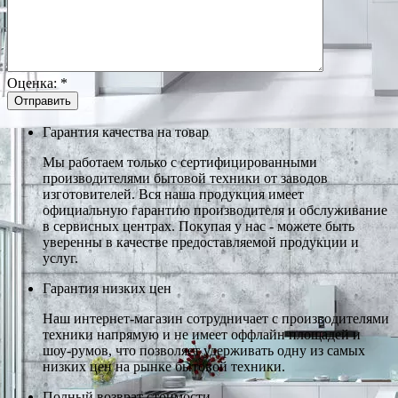
Оценка:
*
Гарантия качества на товар
Мы работаем только с сертифицированными
производителями бытовой техники от заводов
изготовителей. Вся наша продукция имеет
официальную гарантию производителя и обслуживание
в сервисных центрах. Покупая у нас - можете быть
уверенны в качестве предоставляемой продукции и
услуг.
Гарантия низких цен
Наш интернет-магазин сотрудничает с производителями
техники напрямую и не имеет оффлайн площадей и
шоу-румов, что позволяет удерживать одну из самых
низких цен на рынке бытовой техники.
Полный возврат стоимости