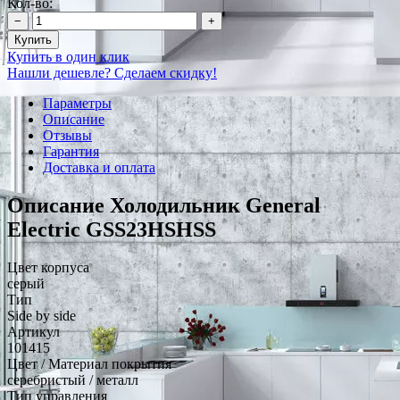
Кол-во:
−
+
Купить
Купить в один клик
Нашли дешевле? Сделаем скидку!
Параметры
Описание
Отзывы
Гарантия
Доставка и оплата
Описание Холодильник General
Electric GSS23HSHSS
Цвет корпуса
серый
Тип
Side by side
Артикул
101415
Цвет / Материал покрытия
серебристый / металл
Тип управления