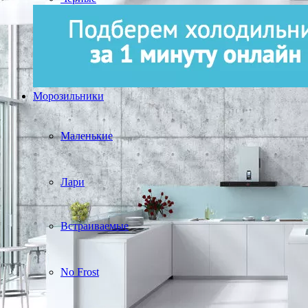
Морозильники
Маленькие
Лари
Встраиваемые
No Frost