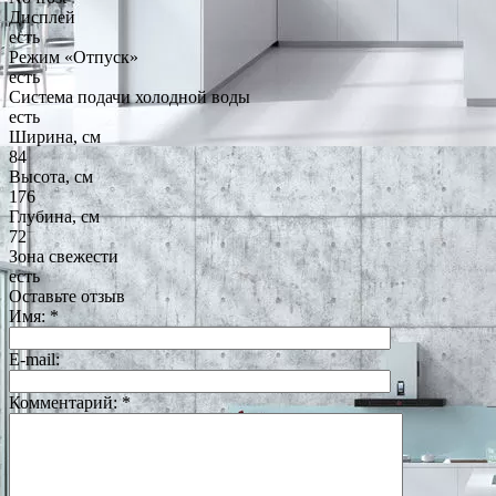
Дисплей
есть
Режим «Отпуск»
есть
Система подачи холодной воды
есть
Ширина, см
84
Высота, см
176
Глубина, см
72
Зона свежести
есть
Оставьте отзыв
Имя:
*
E-mail:
Комментарий:
*