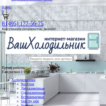
0
руб.
0
8 (495) 177-56-75
Консультация специалистов. Звоните!
Обратный звонок
Время работы:
Ежедневно с 9:00 до 21:00
Холодильники
No Frost
Двухкамерные
Однокамерные
Встраиваемые
Side by side
Черные