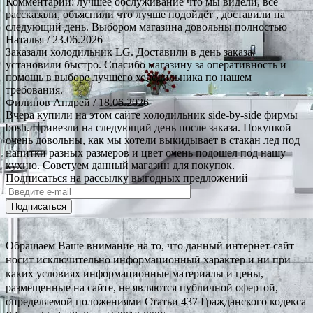
Комментарии: лучшее обслуживание что мы видели, все
рассказали, объяснили что лучше подойдёт , доставили на
следующий день. Выбором магазина довольны полностью
Наталья
/ 23.06.2026
Заказали холодильник LG. Доставили в день заказа,
установили быстро. Спасибо магазину за оперативность и
помощь в выборе лучшего холодильника по нашем
требования.
Филипов Андрей
/ 18.06.2026
Вчера купили на этом сайте холодильник side-by-side фирмы
bosh. Привезли на следующий день после заказа. Покупкой
очень довольны, как мы хотели выкидывает в стакан лед под
напитки разных размеров и цвет очень подошел под нашу
кухню. Советуем данный магазин для покупок.
Подписаться на рассылку выгодных предложений
Подписаться
Обращаем Ваше внимание на то, что данный интернет-сайт
носит исключительно информационный характер и ни при
каких условиях информационные материалы и цены,
размещенные на сайте, не являются публичной офертой,
определяемой положениями Статьи 437 Гражданского кодекса