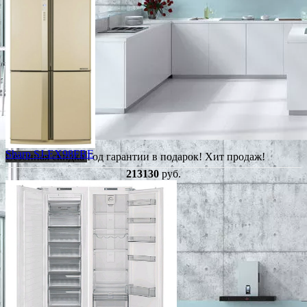
Sharp SJ-EX98FBE
Сезонная скидка
Год гарантии в подарок!
Хит продаж!
213130
руб.