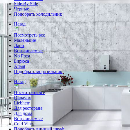
Side By Side
Черные
Подобрать холодильник
Назад
Посмотреть все
Маленькие
Лари
Встраиваемые
No Frost
Бирюса
Atlant
Подобрать морозильник
Назад
Посмотреть все
Dunavox
Liebherr
Для ресторана
Для дома
Встраиваемые
Cold Vine
Подобрать винный шкаф