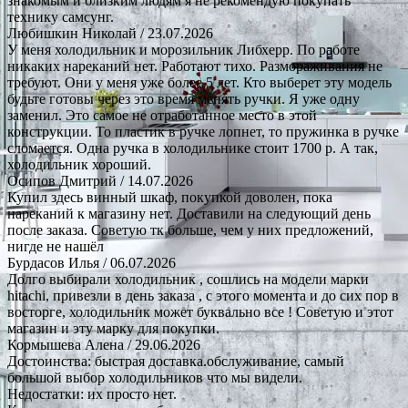
знакомым и близким людям я не рекомендую покупать
технику самсунг.
Любишкин Николай
/ 23.07.2026
У меня холодильник и морозильник Либхерр. По работе
никаких нареканий нет. Работают тихо. Размораживания не
требуют. Они у меня уже более 5 лет. Кто выберет эту модель
будьте готовы через это время менять ручки. Я уже одну
заменил. Это самое не отработанное место в этой
конструкции. То пластик в ручке лопнет, то пружинка в ручке
сломается. Одна ручка в холодильнике стоит 1700 р. А так,
холодильник хороший.
Осипов Дмитрий
/ 14.07.2026
Купил здесь винный шкаф, покупкой доволен, пока
нареканий к магазину нет. Доставили на следующий день
после заказа. Советую тк больше, чем у них предложений,
нигде не нашёл
Бурдасов Илья
/ 06.07.2026
Долго выбирали холодильник , сошлись на модели марки
hitachi, привезли в день заказа , с этого момента и до сих пор в
восторге, холодильник может буквально все ! Советую и этот
магазин и эту марку для покупки.
Кормышева Алена
/ 29.06.2026
Достоинства: быстрая доставка.обслуживание, самый
большой выбор холодильников что мы видели.
Недостатки: их просто нет.