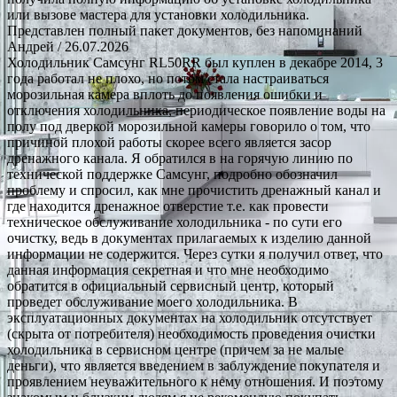
или вызове мастера для установки холодильника.
Представлен полный пакет документов, без напоминаний
Андрей
/ 26.07.2026
Холодильник Самсунг RL50RR был куплен в декабре 2014, 3
года работал не плохо, но потом стала настраиваться
морозильная камера вплоть до появления ошибки и
отключения холодильника, периодическое появление воды на
полу под дверкой морозильной камеры говорило о том, что
причиной плохой работы скорее всего является засор
дренажного канала. Я обратился в на горячую линию по
технической поддержке Самсунг, подробно обозначил
проблему и спросил, как мне прочистить дренажный канал и
где находится дренажное отверстие т.е. как провести
техническое обслуживание холодильника - по сути его
очистку, ведь в документах прилагаемых к изделию данной
информации не содержится. Через сутки я получил ответ, что
данная информация секретная и что мне необходимо
обратится в официальный сервисный центр, который
проведет обслуживание моего холодильника. В
эксплуатационных документах на холодильник отсутствует
(скрыта от потребителя) необходимость проведения очистки
холодильника в сервисном центре (причем за не малые
деньги), что является введением в заблуждение покупателя и
проявлением неуважительного к нему отношения. И поэтому