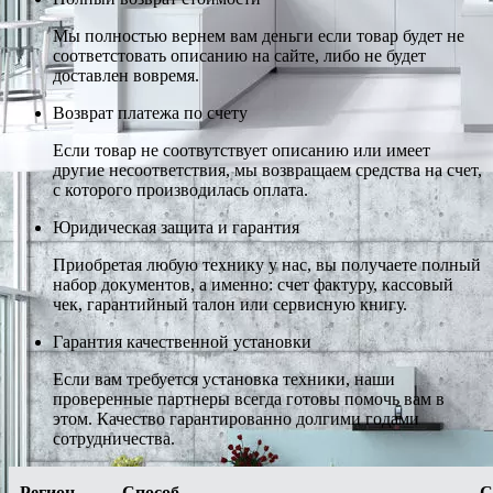
Мы полностью вернем вам деньги если товар будет не
соответстовать описанию на сайте, либо не будет
доставлен вовремя.
Возврат платежа по счету
Если товар не соотвутствует описанию или имеет
другие несоответствия, мы возвращаем средства на счет,
с которого производилась оплата.
Юридическая защита и гарантия
Приобретая любую технику у нас, вы получаете полный
набор документов, а именно: счет фактуру, кассовый
чек, гарантийный талон или сервисную книгу.
Гарантия качественной установки
Если вам требуется установка техники, наши
проверенные партнеры всегда готовы помочь вам в
этом. Качество гарантированно долгими годами
сотрудничества.
Регион
Способ
С