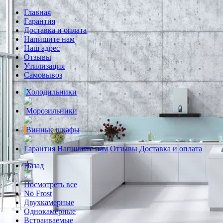
Главная
Гарантия
Доставка и оплата
Напишите нам
Наш адрес
Отзывы
Утилизация
Самовывоз
Холодильники
Морозильники
Винные шкафы
Гарантия
Напишите нам
Отзывы
Доставка и оплата
Назад
Посмотреть все
No Frost
Двухкамерные
Однокамерные
Встраиваемые