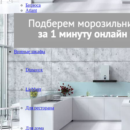
Бирюса
Atlant
Винные шкафы
Dunavox
Liebherr
Для ресторана
Для дома