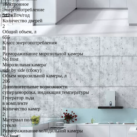
электронное
Энергопотребление
542 кВтч/год
Количество дверей
2
Общий объем, л
655
Класс энергопотребления
B
Размораживание морозильной камеры
No frost
Морозильная камера
side by side (сбоку)
Объем морозильной камеры, л
206
Дополнительные возможности
суперзаморозка, индикация температуры
Генератор льда
в комплекте
Количество камер
2
Материал полок
стекло
Размораживание холодильной камеры
No frost