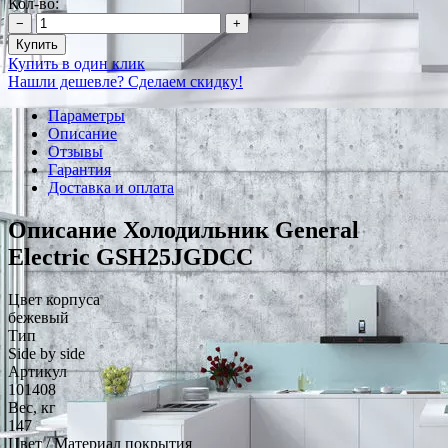
Кол-во:
−
+
Купить
Купить в один клик
Нашли дешевле? Сделаем скидку!
Параметры
Описание
Отзывы
Гарантия
Доставка и оплата
Описание Холодильник General
Electric GSH25JGDCC
Цвет корпуса
бежевый
Тип
Side by side
Артикул
101408
Вес, кг
147
Цвет / Материал покрытия