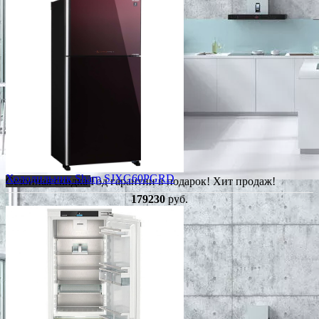
Холодильник Sharp SJXG60PGRD
Сезонная скидка
Год гарантии в подарок!
Хит продаж!
179230
руб.