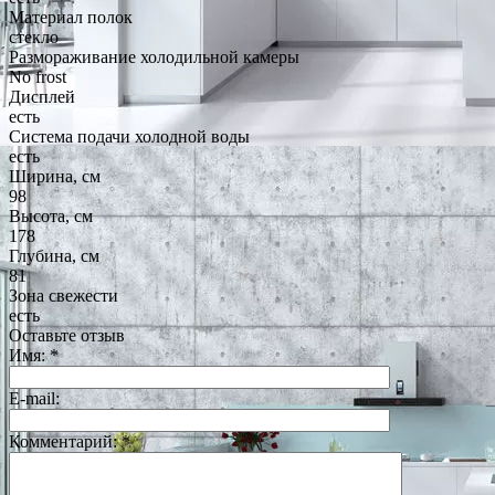
Материал полок
стекло
Размораживание холодильной камеры
No frost
Дисплей
есть
Система подачи холодной воды
есть
Ширина, см
98
Высота, см
178
Глубина, см
81
Зона свежести
есть
Оставьте отзыв
Имя:
*
E-mail:
Комментарий:
*