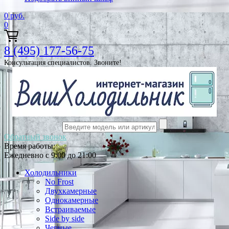
0
руб.
0
8 (495) 177-56-75
Консультация специалистов. Звоните!
Обратный звонок
Время работы:
Ежедневно с 9:00 до 21:00
Холодильники
No Frost
Двухкамерные
Однокамерные
Встраиваемые
Side by side
Черные