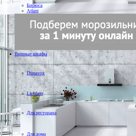
Бирюса
Atlant
Винные шкафы
Dunavox
Liebherr
Для ресторана
Для дома