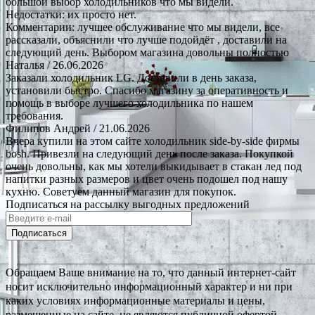
большой выбор холодильников что мы видели.
Недостатки: их просто нет.
Комментарии: лучшее обслуживание что мы видели, все
рассказали, объяснили что лучше подойдёт , доставили на
следующий день. Выбором магазина довольны полностью
Наталья
/ 26.06.2026
Заказали холодильник LG. Доставили в день заказа,
установили быстро. Спасибо магазину за оперативность и
помощь в выборе лучшего холодильника по нашем
требования.
Филипов Андрей
/ 21.06.2026
Вчера купили на этом сайте холодильник side-by-side фирмы
bosh. Привезли на следующий день после заказа. Покупкой
очень довольны, как мы хотели выкидывает в стакан лед под
напитки разных размеров и цвет очень подошел под нашу
кухню. Советуем данный магазин для покупок.
Подписаться на рассылку выгодных предложений
Подписаться
Обращаем Ваше внимание на то, что данный интернет-сайт
носит исключительно информационный характер и ни при
каких условиях информационные материалы и цены,
размещенные на сайте, не являются публичной офертой,