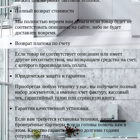
низких цен на рынке бытовой техники.
Полный возврат стоимости
Мы полностью вернем вам деньги если товар будет не
соответстовать описанию на сайте, либо не будет
доставлен вовремя.
Возврат платежа по счету
Если товар не соотвутствует описанию или имеет
другие несоответствия, мы возвращаем средства на счет,
с которого производилась оплата.
Юридическая защита и гарантия
Приобретая любую технику у нас, вы получаете полный
набор документов, а именно: счет фактуру, кассовый
чек, гарантийный талон или сервисную книгу.
Гарантия качественной установки
Если вам требуется установка техники, наши
проверенные партнеры всегда готовы помочь вам в
этом. Качество гарантированно долгими годами
сотрудничества.