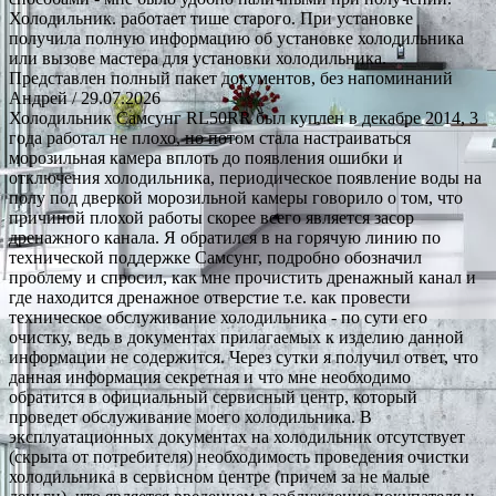
Холодильник. работает тише старого. При установке
получила полную информацию об установке холодильника
или вызове мастера для установки холодильника.
Представлен полный пакет документов, без напоминаний
Андрей
/ 29.07.2026
Холодильник Самсунг RL50RR был куплен в декабре 2014, 3
года работал не плохо, но потом стала настраиваться
морозильная камера вплоть до появления ошибки и
отключения холодильника, периодическое появление воды на
полу под дверкой морозильной камеры говорило о том, что
причиной плохой работы скорее всего является засор
дренажного канала. Я обратился в на горячую линию по
технической поддержке Самсунг, подробно обозначил
проблему и спросил, как мне прочистить дренажный канал и
где находится дренажное отверстие т.е. как провести
техническое обслуживание холодильника - по сути его
очистку, ведь в документах прилагаемых к изделию данной
информации не содержится. Через сутки я получил ответ, что
данная информация секретная и что мне необходимо
обратится в официальный сервисный центр, который
проведет обслуживание моего холодильника. В
эксплуатационных документах на холодильник отсутствует
(скрыта от потребителя) необходимость проведения очистки
холодильника в сервисном центре (причем за не малые