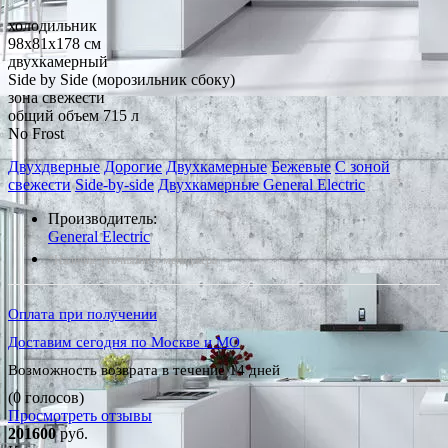
холодильник
98x81x178 см
двухкамерный
Side by Side (морозильник сбоку)
зона свежести
общий объем 715 л
No Frost
Двухдверные
Дорогие
Двухкамерные
Бежевые
С зоной
свежести
Side-by-side
Двухкамерные General Electric
Производитель:
General Electric
*Наличие уточняйте у менеджера
Оплата при получении
Доставим сегодня по Москве и МО
Возможность возврата в течение 14 дней
(0 голосов)
Просмотреть отзывы
201600
руб.