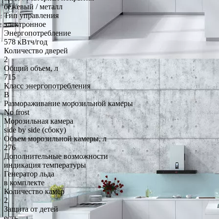
бежевый / металл
Тип управления
электронное
Энергопотребление
578 кВтч/год
Количество дверей
2
Общий объем, л
715
Класс энергопотребления
B
Размораживание морозильной камеры
No frost
Морозильная камера
side by side (сбоку)
Объем морозильной камеры, л
276
Дополнительные возможности
индикация температуры
Генератор льда
в комплекте
Количество камер
2
Защита от детей
есть