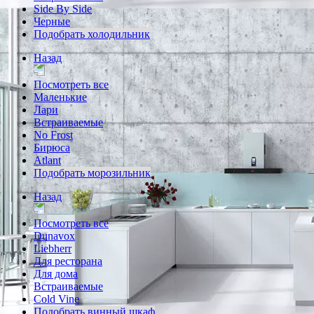
Side By Side
Черные
Подобрать холодильник
Назад
Посмотреть все
Маленькие
Лари
Встраиваемые
No Frost
Бирюса
Atlant
Подобрать морозильник
Назад
Посмотреть все
Dunavox
Liebherr
Для ресторана
Для дома
Встраиваемые
Cold Vine
Подобрать винный шкаф