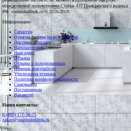
определяемой положениями Статьи 437 Гражданского кодекса
РФ. vashholodilnik.ru © 2016-2026
Информация:
Гарантия
Пункты выдачи по всей России
Доставка и оплата
Напишите нам
Наш адрес
Отзывы
Отзывы о холодильниках
Помощь покупателю
Утилизация техники
Политика конфиденциальности
Самовывоз
Поставщикам
Вакансии
Наши контакты:
8 (495) 177-56-75
zakaz@vashholodilnik.ru