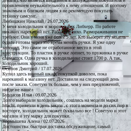
деньги), что является введением в заблуждение покупателя и
проявлением неуважительного к нему отношения. И поэтому
знакомым и близким людям я не рекомендую покупать
технику самсунг.
Любишкин Николай
/ 26.07.2026
У меня холодильник и морозильник Либхерр. По работе
никаких нареканий нет. Работают тихо. Размораживания не
требуют. Они у меня уже более 5 лет. Кто выберет эту модель
будьте готовы через это время менять ручки. Я уже одну
заменил. Это самое не отработанное место в этой
конструкции. То пластик в ручке лопнет, то пружинка в ручке
сломается. Одна ручка в холодильнике стоит 1700 р. А так,
холодильник хороший.
Осипов Дмитрий
/ 17.07.2026
Купил здесь винный шкаф, покупкой доволен, пока
нареканий к магазину нет. Доставили на следующий день
после заказа. Советую тк больше, чем у них предложений,
нигде не нашёл
Бурдасов Илья
/ 09.07.2026
Долго выбирали холодильник , сошлись на модели марки
hitachi, привезли в день заказа , с этого момента и до сих пор в
восторге, холодильник может буквально все ! Советую и этот
магазин и эту марку для покупки.
Кормышева Алена
/ 02.07.2026
Достоинства: быстрая доставка.обслуживание, самый