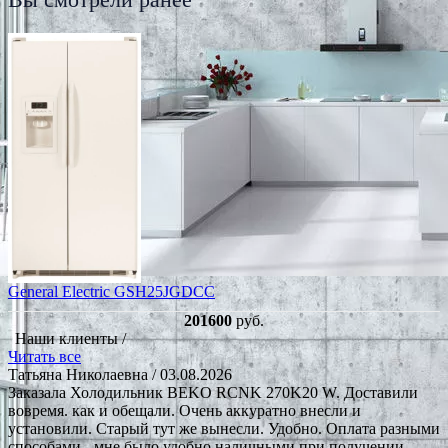
General Electric GSH25JGDCC
201600
руб.
Наши клиенты /
Читать все
Татьяна Николаевна
/ 03.08.2026
Заказала Холодильник BEKO RCNK 270K20 W. Доставили
вовремя. как и обещали. Очень аккуратно внесли и
установили. Старый тут же вынесли. Удобно. Оплата разными
способами - мне было удобно наличными при получении.