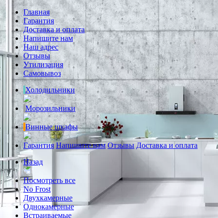
Главная
Гарантия
Доставка и оплата
Напишите нам
Наш адрес
Отзывы
Утилизация
Самовывоз
Холодильники
Морозильники
Винные шкафы
Гарантия
Напишите нам
Отзывы
Доставка и оплата
Назад
Посмотреть все
No Frost
Двухкамерные
Однокамерные
Встраиваемые