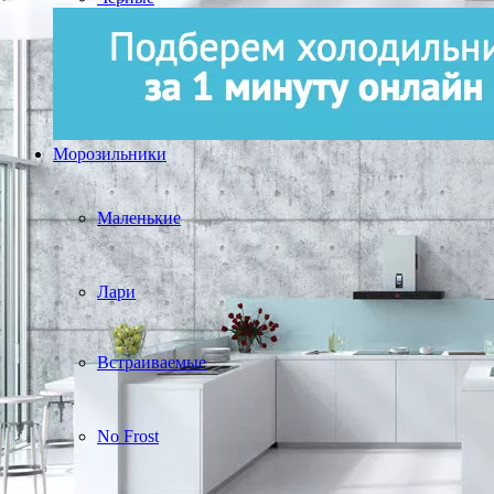
Морозильники
Маленькие
Лари
Встраиваемые
No Frost