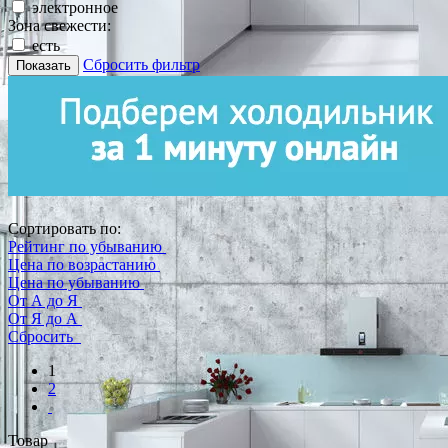
электронное
Зона свежести:
есть
Сбросить фильтр
Показать
Сортировать по:
Рейтинг по убыванию
Цена по возрастанию
Цена по убыванию
От А до Я
От Я до А
Сбросить
1
2
Товар