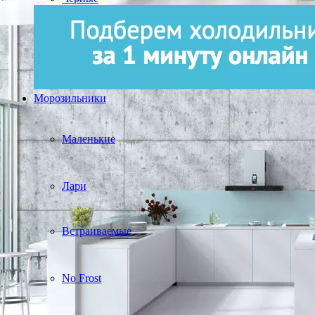
Морозильники
Маленькие
Лари
Встраиваемые
No Frost