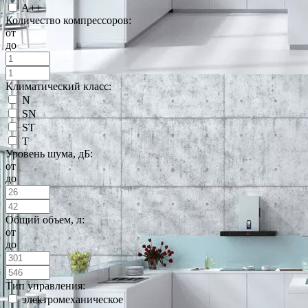
A++
Количество компрессоров:
от
до
Климатический класс:
N
SN
ST
T
Уровень шума, дБ:
от
до
Общий объем, л:
от
до
Тип управления:
электромеханическое