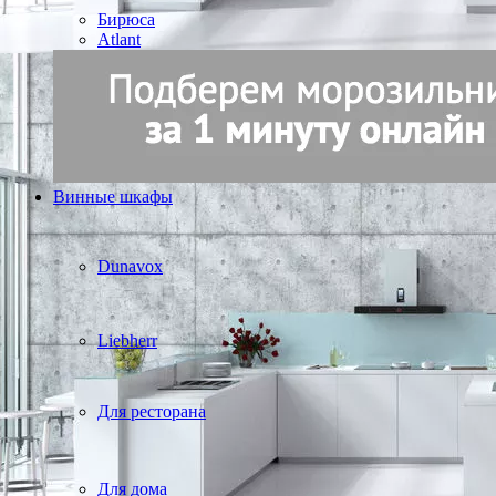
Бирюса
Atlant
Винные шкафы
Dunavox
Liebherr
Для ресторана
Для дома