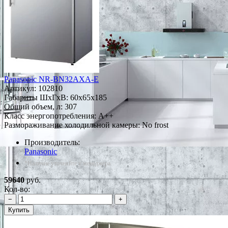
Panasonic NR-BN32AXA-E
Артикул:
102810
Габариты ШxГxВ: 60x65x185
Общий объем, л: 307
Класс энергопотребления: A++
Размораживание холодильной камеры: No frost
Производитель:
Panasonic
*Наличие уточняйте у менеджера
59640
руб.
Кол-во:
−
+
Купить