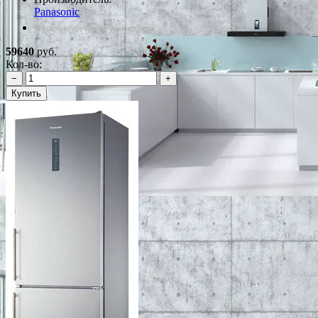
Panasonic
*Наличие уточняйте у менеджера
59640
руб.
Кол-во:
−
+
Купить