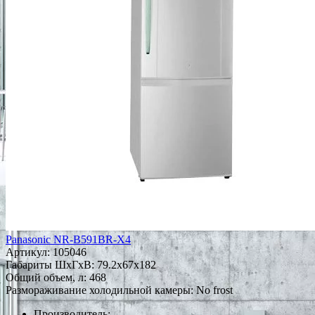
Panasonic NR-B591BR-X4
Артикул:
105046
Габариты ШxГxВ: 79.2x67x182
Общий объем, л: 468
Размораживание холодильной камеры: No frost
Производитель: