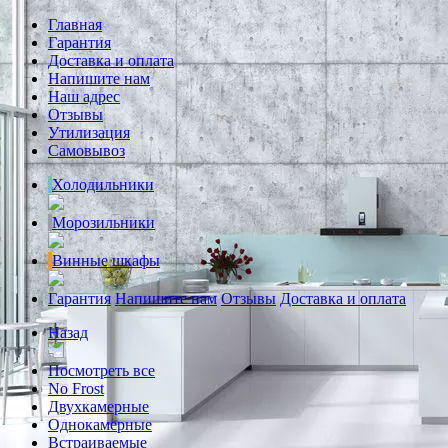
Главная
Гарантия
Доставка и оплата
Напишите нам
Наш адрес
Отзывы
Утилизация
Самовывоз
Холодильники
Морозильники
Винные шкафы
Гарантия
Напишите нам
Отзывы
Доставка и оплата
Назад
Посмотреть все
No Frost
Двухкамерные
Однокамерные
Встраиваемые