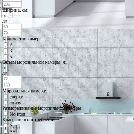
Ширина, см:
от
до
Количество камер:
2
3
5
Объем морозильной камеры, л:
от
до
Морозильная камера:
сверху
снизу
Размораживание морозильной камеры:
No frost
Класс энергопотребления:
A
A+