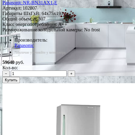
Panasonic NR-BN31AX1-E
Артикул:
102807
Габариты ШxГxВ: 64x75x191
Общий объем, л: 307
Класс энергопотребления: A++
Размораживание холодильной камеры: No frost
Производитель:
Panasonic
*Наличие уточняйте у менеджера
59640
руб.
Кол-во:
−
+
Купить