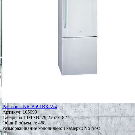
Panasonic NR-B591BR-W4
Артикул:
105099
Габариты ШxГxВ: 79.2x67x182
Общий объем, л: 468
Размораживание холодильной камеры: No frost