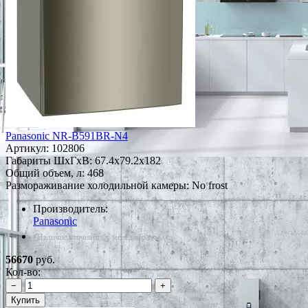
Panasonic NR-B591BR-N4
Артикул:
102806
Габариты ШxГxВ: 67.4x79.2x182
Общий объем, л: 468
Размораживание холодильной камеры: No frost
Производитель:
Panasonic
*Наличие уточняйте у менеджера
56670
руб.
Кол-во:
−
+
Купить