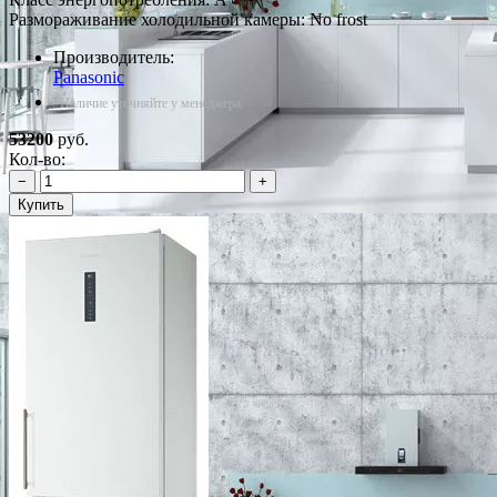
Размораживание холодильной камеры: No frost
Производитель:
Panasonic
*Наличие уточняйте у менеджера
53200
руб.
Кол-во:
−
+
Купить