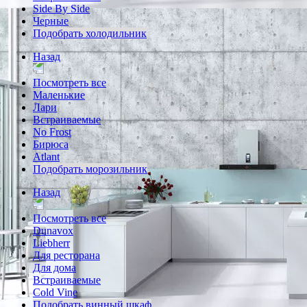
Side By Side
Черные
Подобрать холодильник
Назад
Посмотреть все
Маленькие
Лари
Встраиваемые
No Frost
Бирюса
Atlant
Подобрать морозильник
Назад
Посмотреть все
Dunavox
Liebherr
Для ресторана
Для дома
Встраиваемые
Cold Vine
Подобрать винный шкаф