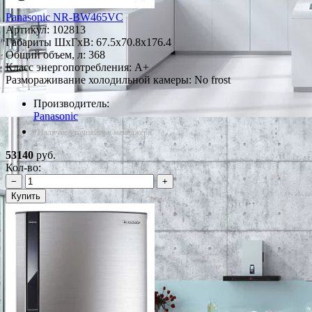
Panasonic NR-BW465VC
Артикул:
102813
Габариты ШxГxВ: 67.5x70.8x176.4
Общий объем, л: 368
Класс энергопотребления: A+
Размораживание холодильной камеры: No frost
Производитель:
Panasonic
*Наличие уточняйте у менеджера
53140
руб.
Кол-во:
−
+
Купить