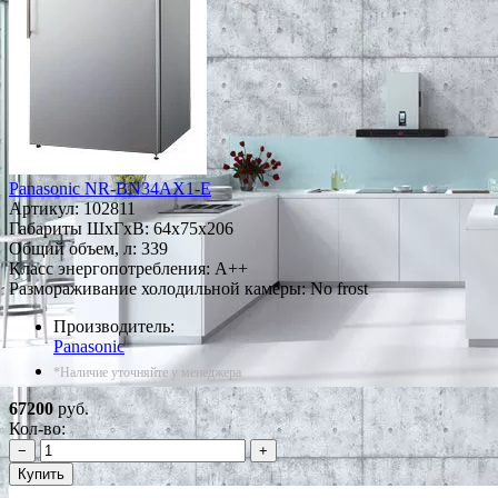
Panasonic NR-BN34AX1-E
Артикул:
102811
Габариты ШxГxВ: 64x75x206
Общий объем, л: 339
Класс энергопотребления: A++
Размораживание холодильной камеры: No frost
Производитель:
Panasonic
*Наличие уточняйте у менеджера
67200
руб.
Кол-во:
−
+
Купить