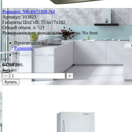
Panasonic NR-B651BR-N4
Артикул:
103823
Габариты ШxГxВ: 75.6x77x182
Общий объем, л: 521
Размораживание холодильной камеры: No frost
Производитель:
Panasonic
*Наличие уточняйте у менеджера
64260
руб.
Кол-во:
−
+
Купить