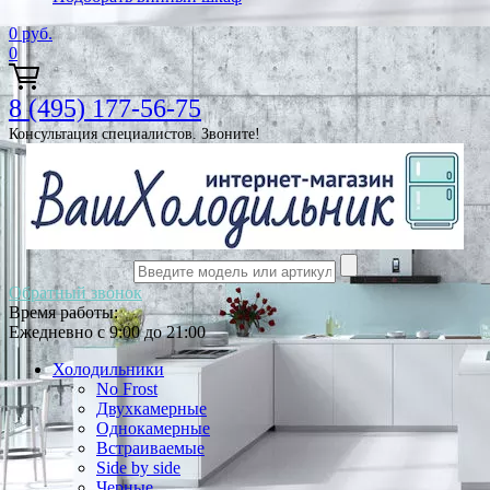
0
руб.
0
8 (495) 177-56-75
Консультация специалистов. Звоните!
Обратный звонок
Время работы:
Ежедневно с 9:00 до 21:00
Холодильники
No Frost
Двухкамерные
Однокамерные
Встраиваемые
Side by side
Черные