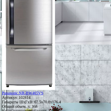
Panasonic NR-BW465VS
Артикул:
102814
Габариты ШxГxВ: 67.5x70.8x176.4
Общий объем, л: 368
Класс энергопотребления: A+