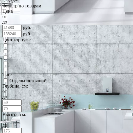
23 модели
Фильтр по товарам
Цена
от
до
руб.
руб.
Цвет корпуса:
Тип:
Отдельностоящий
Глубина, см:
от
до
Высота, см:
от
до