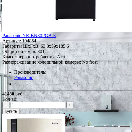
Panasonic NR-BN30PGB-E
Артикул:
104854
Габариты ШxГxВ: 63.8x59x185.6
Общий объем, л: 301
Класс энергопотребления: A++
Размораживание холодильной камеры: No frost
Производитель:
Panasonic
*Наличие уточняйте у менеджера
41480
руб.
Кол-во:
−
+
Купить