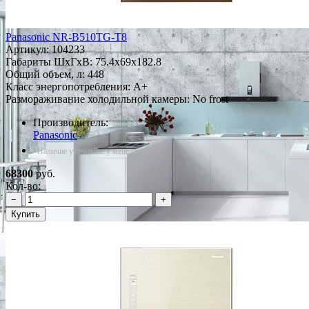
Panasonic NR-B510TG-T8
Артикул:
104233
Габариты ШxГxВ: 75.4x69x182.8
Общий объем, л: 448
Класс энергопотребления: A+
Размораживание холодильной камеры: No frost
Производитель:
Panasonic
*Наличие уточняйте у менеджера
68300
руб.
Кол-во:
−
+
Купить