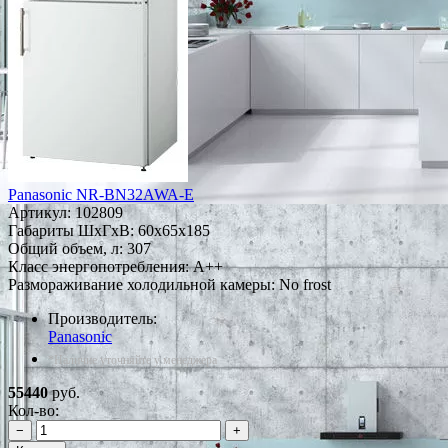
Panasonic NR-BN32AWA-E
Артикул:
102809
Габариты ШxГxВ: 60x65x185
Общий объем, л: 307
Класс энергопотребления: A++
Размораживание холодильной камеры: No frost
Производитель:
Panasonic
*Наличие уточняйте у менеджера
55440
руб.
Кол-во:
−
+