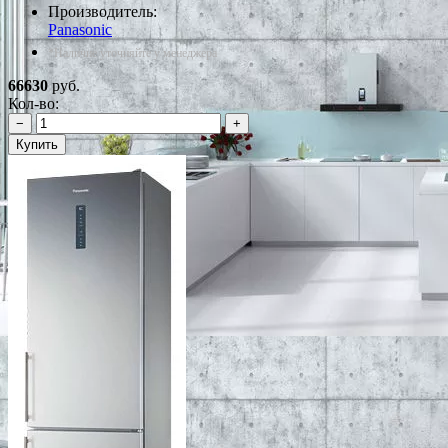
Производитель:
Panasonic
*Наличие уточняйте у менеджера
66630
руб.
Кол-во:
−
+
Купить