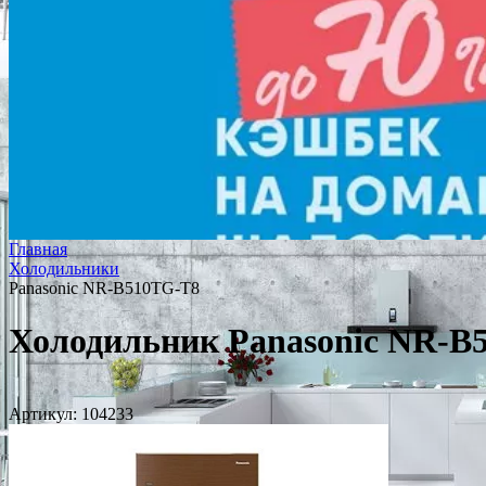
Главная
Холодильники
Panasonic NR-B510TG-T8
Холодильник Panasonic NR-B
Артикул:
104233