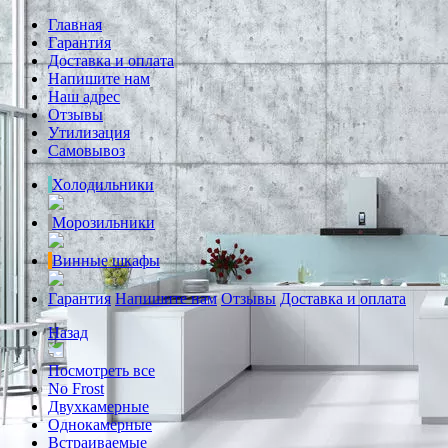
Главная
Гарантия
Доставка и оплата
Напишите нам
Наш адрес
Отзывы
Утилизация
Самовывоз
Холодильники
Морозильники
Винные шкафы
Гарантия
Напишите нам
Отзывы
Доставка и оплата
Назад
Посмотреть все
No Frost
Двухкамерные
Однокамерные
Встраиваемые