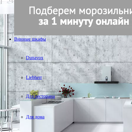
Винные шкафы
Dunavox
Liebherr
Для ресторана
Для дома