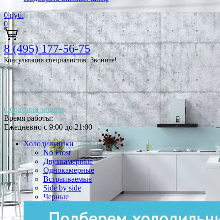
0
руб.
0
8 (495) 177-56-75
Консультация специалистов. Звоните!
Обратный звонок
Время работы:
Ежедневно с 9:00 до 21:00
Холодильники
No Frost
Двухкамерные
Однокамерные
Встраиваемые
Side by side
Черные