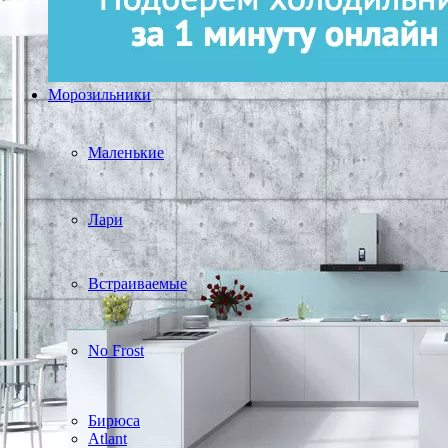
Морозильники
Маленькие
Лари
Встраиваемые
No Frost
Бирюса
Atlant