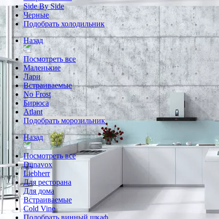
Side By Side
Черные
Подобрать холодильник
Назад
Посмотреть все
Маленькие
Лари
Встраиваемые
No Frost
Бирюса
Atlant
Подобрать морозильник
Назад
Посмотреть все
Dunavox
Liebherr
Для ресторана
Для дома
Встраиваемые
Cold Vine
Подобрать винный шкаф