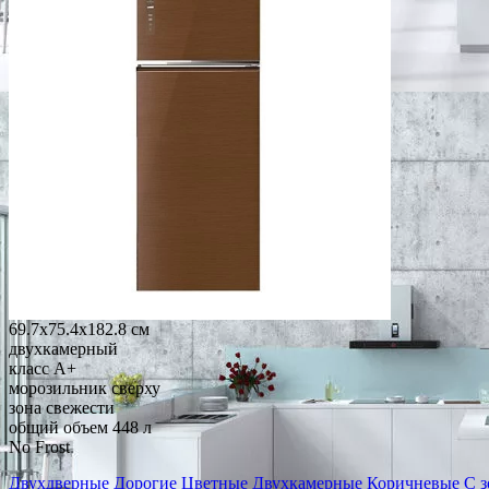
69.7x75.4x182.8 см
двухкамерный
класс A+
морозильник сверху
зона свежести
общий объем 448 л
No Frost
Двухдверные
Дорогие
Цветные
Двухкамерные
Коричневые
С з