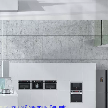
оной свежести
Двухкамерные Panasonic