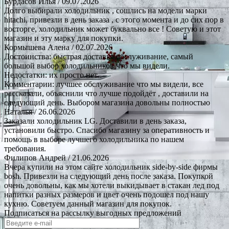
Бурдасов Илья
/ 09.07.2026
Долго выбирали холодильник , сошлись на модели марки
hitachi, привезли в день заказа , с этого момента и до сих пор в
восторге, холодильник может буквально все ! Советую и этот
магазин и эту марку для покупки.
Кормышева Алена
/ 02.07.2026
Достоинства: быстрая доставка.обслуживание, самый
большой выбор холодильников что мы видели.
Недостатки: их просто нет.
Комментарии: лучшее обслуживание что мы видели, все
рассказали, объяснили что лучше подойдёт , доставили на
следующий день. Выбором магазина довольны полностью
Наталья
/ 26.06.2026
Заказали холодильник LG. Доставили в день заказа,
установили быстро. Спасибо магазину за оперативность и
помощь в выборе лучшего холодильника по нашем
требования.
Филипов Андрей
/ 21.06.2026
Вчера купили на этом сайте холодильник side-by-side фирмы
bosh. Привезли на следующий день после заказа. Покупкой
очень довольны, как мы хотели выкидывает в стакан лед под
напитки разных размеров и цвет очень подошел под нашу
кухню. Советуем данный магазин для покупок.
Подписаться на рассылку выгодных предложений