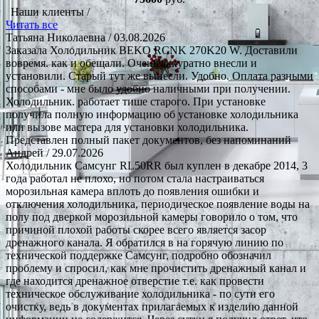
Наши клиенты /
Читать все
Татьяна Николаевна
/ 03.08.2026
Заказала Холодильник BEKO RCNK 270K20 W. Доставили
вовремя. как и обещали. Очень аккуратно внесли и
установили. Старый тут же вынесли. Удобно. Оплата разными
способами - мне было удобно наличными при получении.
Холодильник. работает тише старого. При установке
получила полную информацию об установке холодильника
или вызове мастера для установки холодильника.
Представлен полный пакет документов, без напоминаний
Андрей
/ 29.07.2026
Холодильник Самсунг RL50RR был куплен в декабре 2014, 3
года работал не плохо, но потом стала настраиваться
морозильная камера вплоть до появления ошибки и
отключения холодильника, периодическое появление воды на
полу под дверкой морозильной камеры говорило о том, что
причиной плохой работы скорее всего является засор
дренажного канала. Я обратился в на горячую линию по
технической поддержке Самсунг, подробно обозначил
проблему и спросил, как мне прочистить дренажный канал и
где находится дренажное отверстие т.е. как провести
техническое обслуживание холодильника - по сути его
очистку, ведь в документах прилагаемых к изделию данной