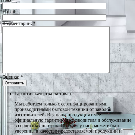
E-mail:
Комментарий:
*
Оценка:
*
Гарантия качества на товар
Мы работаем только с сертифицированными
производителями бытовой техники от заводов
изготовителей. Вся наша продукция имеет
официальную гарантию производителя и обслуживание
в сервисных центрах. Покупая у нас - можете быть
уверенны в качестве предоставляемой продукции и