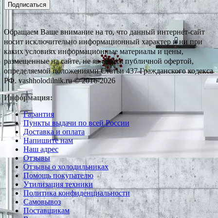
Подписаться
Обращаем Ваше внимание на то, что данный интернет-сайт
носит исключительно информационный характер и ни при
каких условиях информационные материалы и цены,
размещенные на сайте, не являются публичной офертой,
определяемой положениями Статьи 437 Гражданского кодекса
РФ. vashholodilnik.ru © 2016-2026
Информация:
Гарантия
Пункты выдачи по всей России
Доставка и оплата
Напишите нам
Наш адрес
Отзывы
Отзывы о холодильниках
Помощь покупателю
Утилизация техники
Политика конфиденциальности
Самовывоз
Поставщикам