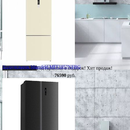
Холодильник Maunfeld MFF1857NFBG
Сезонная скидка
Год гарантии в подарок!
Хит продаж!
76590
руб.