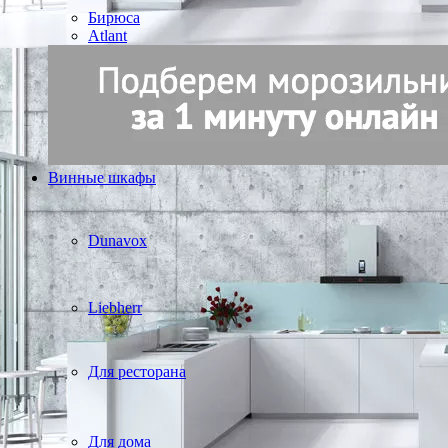
Бирюса
Atlant
Винные шкафы
Dunavox
Liebherr
Для ресторана
Для дома