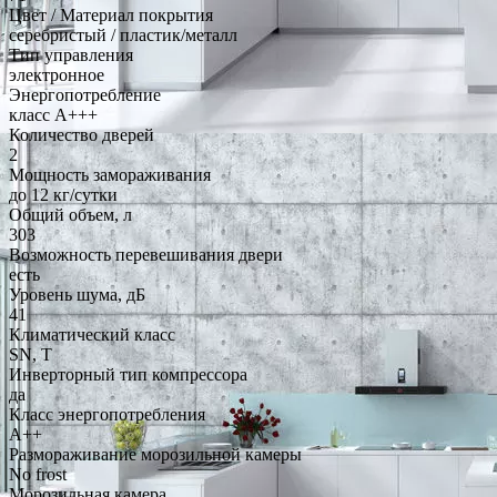
Цвет / Материал покрытия
серебристый / пластик/металл
Тип управления
электронное
Энергопотребление
класс A+++
Количество дверей
2
Мощность замораживания
до 12 кг/cутки
Общий объем, л
303
Возможность перевешивания двери
есть
Уровень шума, дБ
41
Климатический класс
SN, T
Инверторный тип компрессора
да
Класс энергопотребления
A++
Размораживание морозильной камеры
No frost
Морозильная камера