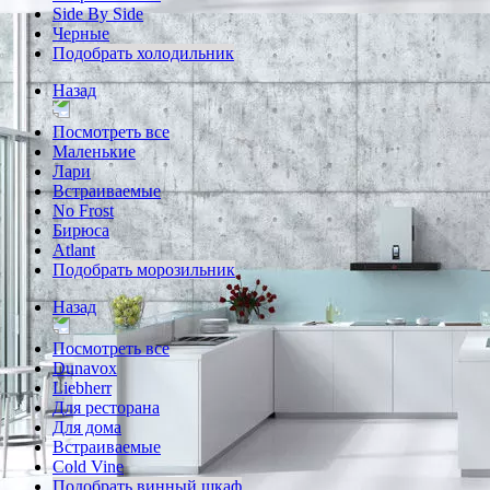
Side By Side
Черные
Подобрать холодильник
Назад
Посмотреть все
Маленькие
Лари
Встраиваемые
No Frost
Бирюса
Atlant
Подобрать морозильник
Назад
Посмотреть все
Dunavox
Liebherr
Для ресторана
Для дома
Встраиваемые
Cold Vine
Подобрать винный шкаф