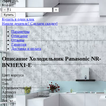
75600
руб.
Кол-во:
−
+
Купить
Купить в один клик
Нашли дешевле? Сделаем скидку!
Параметры
Описание
Отзывы
Гарантия
Доставка и оплата
Описание Холодильник Panasonic NR-
BN31EX1-E
Цвет корпуса
серый
Тип
Отдельностоящий
Артикул
102808
Вес, кг
71