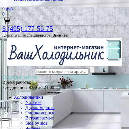
0
руб.
0
8 (495) 177-56-75
Консультация специалистов. Звоните!
Обратный звонок
Время работы:
Ежедневно с 9:00 до 21:00
Холодильники
No Frost
Двухкамерные
Однокамерные
Встраиваемые
Side by side
Черные