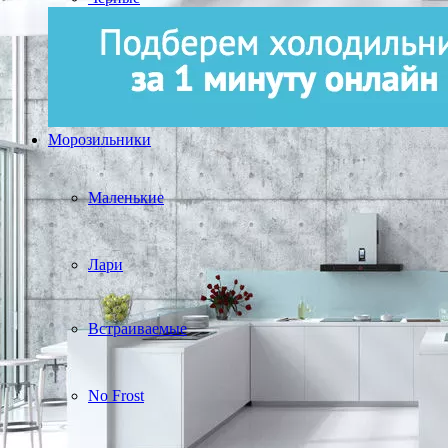
Морозильники
Маленькие
Лари
Встраиваемые
No Frost