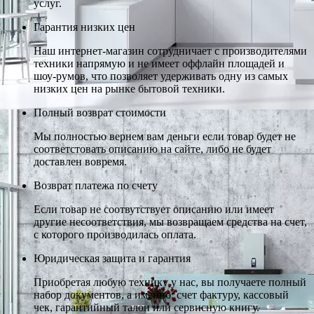
услуг.
Гарантия низких цен
Наш интернет-магазин сотрудничает с производителями
техники напрямую и не имеет оффлайн площадей и
шоу-румов, что позволяет удерживать одну из самых
низких цен на рынке бытовой техники.
Полный возврат стоимости
Мы полностью вернем вам деньги если товар будет не
соответстовать описанию на сайте, либо не будет
доставлен вовремя.
Возврат платежа по счету
Если товар не соотвутствует описанию или имеет
другие несоответствия, мы возвращаем средства на счет,
с которого производилась оплата.
Юридическая защита и гарантия
Приобретая любую технику у нас, вы получаете полный
набор документов, а именно: счет фактуру, кассовый
чек, гарантийный талон или сервисную книгу.