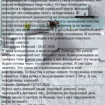
информации не содержится. Через сутки я получил ответ, что
данная информация секретная и что мне необходимо
обратится в официальный сервисный центр, который
проведет обслуживание моего холодильника. В
эксплуатационных документах на холодильник отсутствует
(скрыта от потребителя) необходимость проведения очистки
холодильника в сервисном центре (причем за не малые
деньги), что является введением в заблуждение покупателя и
проявлением неуважительного к нему отношения. И поэтому
знакомым и близким людям я не рекомендую покупать
технику самсунг.
Любишкин Николай
/ 26.07.2026
У меня холодильник и морозильник Либхерр. По работе
никаких нареканий нет. Работают тихо. Размораживания не
требуют. Они у меня уже более 5 лет. Кто выберет эту модель
будьте готовы через это время менять ручки. Я уже одну
заменил. Это самое не отработанное место в этой
конструкции. То пластик в ручке лопнет, то пружинка в ручке
сломается. Одна ручка в холодильнике стоит 1700 р. А так,
холодильник хороший.
Осипов Дмитрий
/ 17.07.2026
Купил здесь винный шкаф, покупкой доволен, пока
нареканий к магазину нет. Доставили на следующий день
после заказа. Советую тк больше, чем у них предложений,
нигде не нашёл