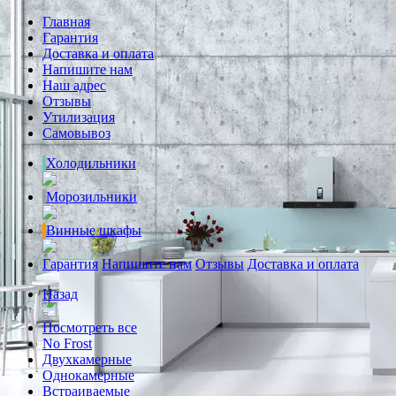
Главная
Гарантия
Доставка и оплата
Напишите нам
Наш адрес
Отзывы
Утилизация
Самовывоз
Холодильники
Морозильники
Винные шкафы
Гарантия
Напишите нам
Отзывы
Доставка и оплата
Назад
Посмотреть все
No Frost
Двухкамерные
Однокамерные
Встраиваемые