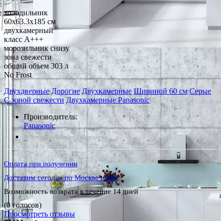
холодильник
60x63.3x185 см
двухкамерный
класс A+++
морозильник снизу
зона свежести
общий объем 303 л
No Frost
Двухдверные
Дорогие
Двухкамерные
Шириной 60 см
Серые
С зоной свежести
Двухкамерные Panasonic
Производитель:
Panasonic
*Наличие уточняйте у менеджера
Оплата при получении
Доставим сегодня по Москве и МО
Возможность возврата в течение 14 дней
(0 голосов)
Просмотреть отзывы