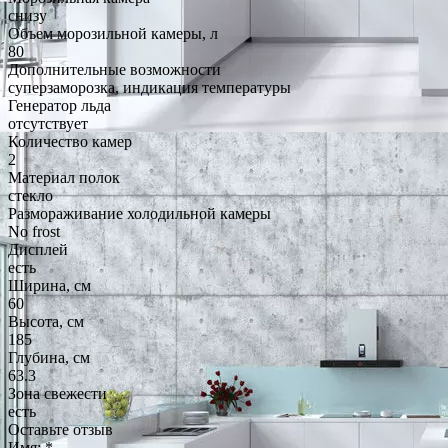
снизу
Объем морозильной камеры, л
80
Дополнительные возможности
суперзаморозка, индикация температуры
Генератор льда
отсутствует
Количество камер
2
Материал полок
стекло
Размораживание холодильной камеры
No frost
Дисплей
есть
Ширина, см
60
Высота, см
185
Глубина, см
63.3
Зона свежести
есть
Оставьте отзыв
Имя:
*