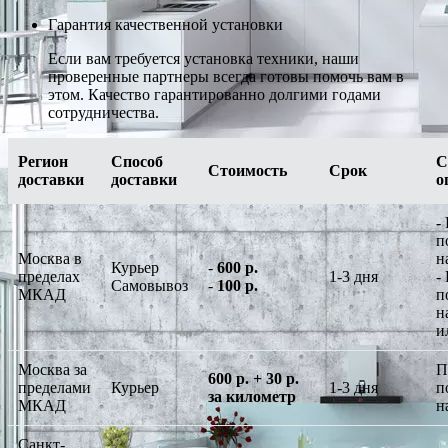
Гарантия качественной установки
Если вам требуется установка техники, наши
проверенные партнеры всегда готовы помочь вам в
этом. Качество гарантированно долгими годами
сотрудничества.
Регион
Способ
С
Стоимость
Срок
доставки
доставки
о
-
п
Москва в
н
Курьер
-
600 р.
пределах
1-3 дня
-
Самовывоз
-
100 р.
МКАД
п
н
и
Москва за
П
600 р. + 30 р.
пределами
Курьер
1-3 дня
п
за километр
МКАД
н
Санкт-